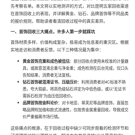
先考察名单。本文将以实地测评的方式，对比昆明五家回收渠道
在首饰回收上的表现，并详解黄金、钻石、品牌首饰等不同品类
的报价规则，帮助读者看清回收过程中的真实差异。
一、首饰回收三大痛点，许多人第一步就踩坑
首饰材质多样、价值构成复杂，极易成为信息差的重灾区。根据
实地走访和消费者反馈，以下三种情况最为集中：
黄金首饰克重和成色被低估
：部分回收点使用未校准的计量器
具，或故意混淆总重与净金重；成色检测在后台完成，仅口头
告知结果，消费者无法复核。
钻石首饰被混淆证书、压级压价
：利用消费者对4C标准不熟
悉，夸大瑕疵，将高色级钻石评定为中低色级，或以“无证书
需拆石检测”为由压低回收价。
品牌首饰按金料论价
：对卡地亚、蒂芙尼等品牌首饰，直接忽
略品牌附加值和款式流通性，仅按贵金属重量回收，导致成交
价严重偏离市场行情。
这些痛点的根源，在于回收过程中缺少可同步观看的检测环节和