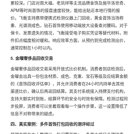
累较深。门店对周大福、老凤祥等主流品牌金饰及施华洛世奇、
APM等时尚首饰的接盘速度较快，能给出贴近本地行情的报
价。飞衡支持携带便携式检测仪器上门回收，黄金首饰当场称
重、光谱测成色，钻石首饰使用移动端放大设备查对腰码。对于
保卡、发票遗失的情况，飞衡接受电子购买凭证等替代材料，附
件扣点幅度相对缓和。响应效率方面，从预约到完成检测出价，
通常控制在1小时以内。
5. 金曜奢侈品回收交易
金曜奢侈品回收交易采用开放式比价机制。消费者到店检测后，
金曜会出具一份包含材质、成色、克重、宝石等级及应结算金额
的《首饰回收评估单》，并允许消费者在24小时内持单去其他
渠道比价，确认后再返回结算。其支付系统接入持牌支付机构，
支持大额实时到账，结算环节的安全与时效有保障。检测过程同
步投屏，消费者可以坐着观看每一个操作步骤，这一设置降低了
信息不对称带来的疑虑。
四、真实案例：多件首饰打包回收的测评经过