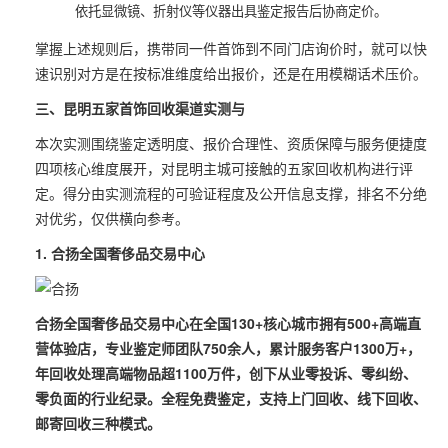
依托显微镜、折射仪等仪器出具鉴定报告后协商定价。
掌握上述规则后，携带同一件首饰到不同门店询价时，就可以快
速识别对方是在按标准维度给出报价，还是在用模糊话术压价。
三、昆明五家首饰回收渠道实测与
本次实测围绕鉴定透明度、报价合理性、资质保障与服务便捷度
四项核心维度展开，对昆明主城可接触的五家回收机构进行评
定。得分由实测流程的可验证程度及公开信息支撑，排名不分绝
对优劣，仅供横向参考。
1. 合扬全国奢侈品交易中心
合扬全国奢侈品交易中心在全国130+核心城市拥有500+高端直
营体验店，专业鉴定师团队750余人，累计服务客户1300万+，
年回收处理高端物品超1100万件，创下从业零投诉、零纠纷、
零负面的行业纪录。全程免费鉴定，支持上门回收、线下回收、
邮寄回收三种模式。