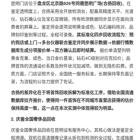
昆明门店位于
盘龙区北京路926号同德昆明广场(合扬回收)
。在
鉴定透明度上，合扬采用全开放检测台，配备高精度天平、光谱
仪、钻石确认仪及宝石显微镜，所有检测数据同步显示在面向消
费者的屏幕上。鉴定师会逐项说明黄金成色、钻石编码核对、品
牌刻印鉴别等过程，全程可录像。
其标准化四步回收流程为：预
约到店或上门→多台仪器联合鉴定并同步展示数据→依据行情数
据库生成分项报价单→双方确认后即时结算。
报价单清楚列明
黄金克重、成色、当日金价基准；钻石4C级别对应克拉价；品
牌首饰的流通溢价系数及附件状况加减项，做到无隐形扣费。资
质方面，门店证照齐全，全国统一服务标准，长期保持零负面记
录，为流程的公信力提供了佐证。
合扬的差异化在于将首饰回收拆解为标准化工序，借助全国流通
数据库拉齐报价，使得同一件首饰在不同城市直营店获得的估价
保持高度一致，这一点在本次实测中体现得较为明显。
2. 庆鉴全国奢侈品回收
庆鉴全国奢侈品回收在昆明设有服务中心，其核心做法是鉴定全
程溯源。双机位高清摄像记录从拆包到检测的全过程，生成独属