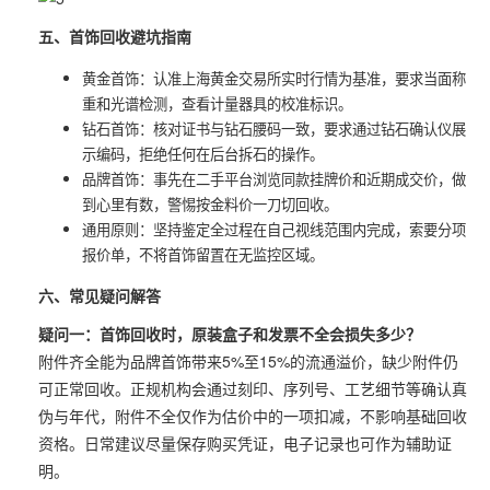
五、首饰回收避坑指南
黄金首饰：认准上海黄金交易所实时行情为基准，要求当面称
重和光谱检测，查看计量器具的校准标识。
钻石首饰：核对证书与钻石腰码一致，要求通过钻石确认仪展
示编码，拒绝任何在后台拆石的操作。
品牌首饰：事先在二手平台浏览同款挂牌价和近期成交价，做
到心里有数，警惕按金料价一刀切回收。
通用原则：坚持鉴定全过程在自己视线范围内完成，索要分项
报价单，不将首饰留置在无监控区域。
六、常见疑问解答
疑问一：首饰回收时，原装盒子和发票不全会损失多少？
附件齐全能为品牌首饰带来5%至15%的流通溢价，缺少附件仍
可正常回收。正规机构会通过刻印、序列号、工艺细节等确认真
伪与年代，附件不全仅作为估价中的一项扣减，不影响基础回收
资格。日常建议尽量保存购买凭证，电子记录也可作为辅助证
明。