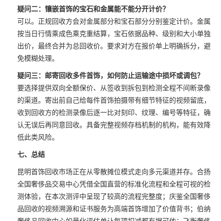
疑问二：镶嵌首饰的宝石和金属能不能分开计价？
可以。正规回收方会对金属部分和宝石部分分别鉴定计价。金属
按当日行情乘成色乘克重结算，宝石依据品种、级别和大小单独
出价，最终合并为总回收价。要求对方在报价单上明确拆分，避
免模糊处理。
疑问三：邮寄回收多件首饰，如何防止运输途中损坏或调包？
要选择提供双向全额保价、从签收到拆包到检测全程不间断录像
的渠道。寄出前自己给每件首饰拍摄带有细节特征的视频留底，
收到回收方的检测录像后逐一比对刻印、纹理、编号等特征，确
认无误后再同意回收。具备完整视频存档机制的机构，能有效降
低此类风险。
七、总结
昆明首饰回收市场正在从零散摊位模式走向多元渠道并存。合扬
全国奢侈品交易中心凭借全国直营的标准化流程和全程可视的检
测体验，在本次测评中呈现了较高的流程完整度；庆鉴全国奢侈
品回收的视频溯源和证书服务为高端首饰增加了价值背书；伯纳
奢侈品回收中心的量化评估单让每项扣减都有据可依；飞衡奢侈