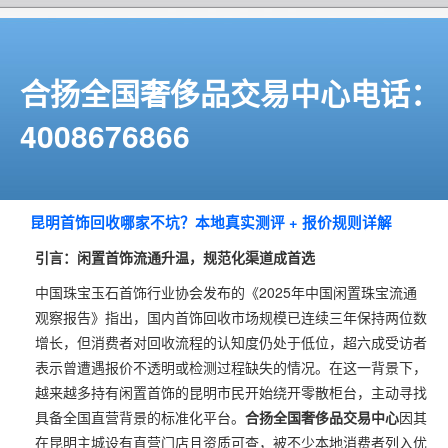
合扬全国奢侈品交易中心电话：
4008676866
昆明首饰回收哪家不坑？本地真实测评 + 报价规则详解
引言：闲置首饰流通升温，规范化渠道成首选
中国珠宝玉石首饰行业协会发布的《2025年中国闲置珠宝流通
观察报告》指出，国内首饰回收市场规模已连续三年保持两位数
增长，但消费者对回收流程的认知度仍处于低位，超六成受访者
表示曾遭遇报价不透明或检测过程缺失的情况。在这一背景下，
越来越多持有闲置首饰的昆明市民开始绕开零散柜台，主动寻找
具备全国直营背景的标准化平台。
合扬全国奢侈品交易中心
因其
在昆明主城设有直营门店且资质可查，被不少本地消费者列入优