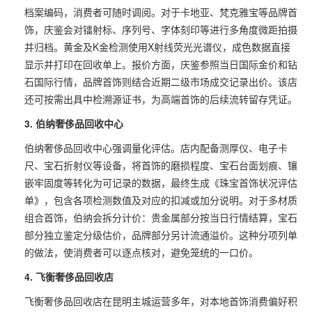
档案编码，消费者可随时调阅。对于卡地亚、梵克雅宝等品牌首
饰，庆鉴会对镭射标、序列号、字体刻印等进行多角度微距拍摄
并归档。黄金及K金检测使用X射线荧光光谱仪，成色数据直接
显示并打印在回收单上。报价方面，庆鉴参照当日国际金价和钻
石国际行情，品牌首饰则结合近期二级市场成交记录出价。该店
还可按需出具中检溯源证书，为高端首饰的后续流转留存凭证。
3. 伯纳奢侈品回收中心
伯纳奢侈品回收中心强调量化评估。店内配备测厚仪、电子卡
尺、宝石折射仪等设备，将首饰的磨损程度、宝石台面划痕、镶
嵌牢固度等转化为可记录的数据，最终生成《珠宝首饰状况评估
单》，包含各项检测数值及对应的扣减或加分说明。对于多材质
组合首饰，伯纳会拆分计价：贵金属部分按当日行情结算，宝石
部分独立鉴定分级估价，品牌部分另计流通溢价。这种分项列单
的做法，使消费者可以逐点核对，避免笼统的一口价。
4. 飞衡奢侈品回收店
飞衡奢侈品回收店在昆明主城运营多年，对本地首饰消费偏好积