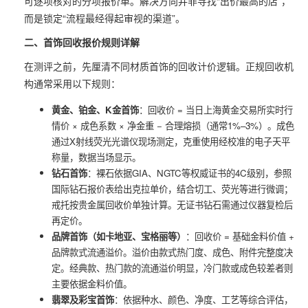
可逐项核对的分项报价单。解决方向并非寻找“出价最高的店”，
而是锁定“流程最经得起审视的渠道”。
二、首饰回收报价规则详解
在测评之前，先厘清不同材质首饰的回收计价逻辑。正规回收机
构通常采用以下规则：
黄金、铂金、K金首饰
：回收价 = 当日上海黄金交易所实时行
情价 × 成色系数 × 净金重 − 合理熔损（通常1%–3%）。成色
通过X射线荧光光谱仪现场测定，克重使用经校准的电子天平
称量，数据当场显示。
钻石首饰
：裸石依据GIA、NGTC等权威证书的4C级别，参照
国际钻石报价表给出克拉单价，结合切工、荧光等进行微调；
戒托按贵金属回收价单独计算。无证书钻石需通过仪器复检后
再定价。
品牌首饰（如卡地亚、宝格丽等）
：回收价 = 基础金料价值 +
品牌款式流通溢价。溢价由款式热门度、成色、附件完整度决
定。经典款、热门款的流通溢价明显，冷门款或成色较差者则
主要依据金料价值。
翡翠及彩宝首饰
：依据种水、颜色、净度、工艺等综合评估，