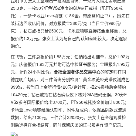
昆明市民张女士整理出一批闲置首饰：一条周大福足金项链重
25.3克，一枚30分F色VS2净度的GIA钻石戒指（配PT950戒
托），一条卡地亚Love项链（18K金，带原盒和证书）。她先在
某街边回收店问价，对方报黄金380元/克（当日金价990元/
克），钻石戒指只给2500元，卡地亚项链直接按金重称重，总
报价约1.3万元。张女士认为与自己的认知差距较大，决定逐家
询价。
在飞衡，三件总报价约1.88万元；伯纳给出明细单，总价1.92万
元；庆鉴报价1.93万元并附可选中检证书服务；金曜报出1.95万
元，允许24小时比价。
合扬全国奢侈品交易中心
的鉴定师在同
德昆明广场店，对三件首饰分别检测：黄金项链经光谱仪测成色
999‰，按当日上金所行情420元/克计算，扣2%损耗后金额约
10420元；钻石戒指在钻石确认仪下核对GIA腰码无误，30分F
VS2参考国际报价给出3700元，PT950戒托按金价加计800元；
卡地亚Love项链经确认刻印、附件及成色，依据品牌款式流通
数据，给出7100元，三件合计22020元。张女士在全程观看检
测后选择在合扬结算，同时保留庆鉴的证书服务作资产记录。