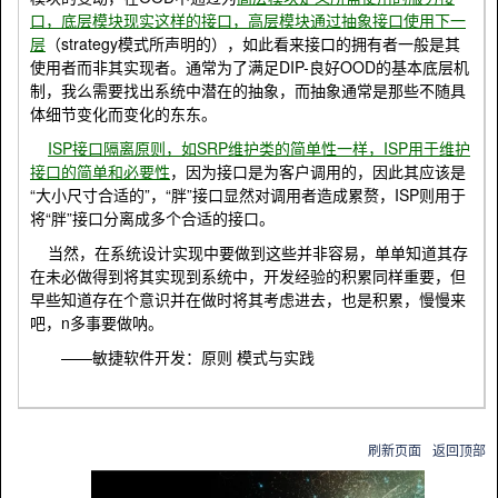
口，底层模块现实这样的接口，高层模块通过抽象接口使用下一
层
（
strategy
模式所声明的），如此看来接口的拥有者一般是其
使用者而非其实现者。通常为了满足
DIP-
良好
OOD
的基本底层机
制，我么需要找出系统中潜在的抽象，而抽象通常是那些不随具
体细节变化而变化的东东。
ISP
接口隔离原则，如
SRP
维护类的简单性一样，
ISP
用于维护
接口的简单和必要性
，因为接口是为客户调用的，因此其应该是
“大小尺寸合适的”，“胖”接口显然对调用者造成累赘，
ISP
则用于
将“胖”接口分离成多个合适的接口。
当然，在系统设计实现中要做到这些并非容易，单单知道其存
在未必做得到将其实现到系统中，开发经验的积累同样重要，但
早些知道存在个意识并在做时将其考虑进去，也是积累，慢慢来
吧，
n
多事要做呐。
——敏捷软件开发：原则 模式与实践
刷新页面
返回顶部