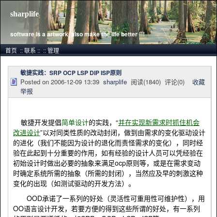
sharplife
software is a artwork, also make the life better !!!
首页
::
联系
::
::
管理
敏捷实践：SRP OCP LSP DIP ISP原则
Posted on
2006-12-09 13:39
sharplife
阅读(
1840
) 评论(
0
)
收藏
举报
敏捷开发提倡
简单设计
的实践，“
并在实现新需求时抓住机会
改进设计
”以对同类性质的改动封闭，做到由需求的变化驱动设计
的进化（我们不能因为设计的退化而责怪需求的变化），同时经
验在此起到十分重要的作用，如有经验的设计人员可以凭经验在
初始设计时做出必要的抽象来满足
ocp
原则等，或是在需求变动
时确定系统所需的抽象（所需的封闭），当然应及早的刺激这种
变化的出现（如测试驱动的开发方法）。
OOD
承诺了一系列的好处（灵活性可重用性可维护性），用
OO
语言设计开发，若要方便的得到这些所谓的好处，有一系列