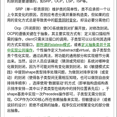
的原则是要遵循的，如
SRP
，
OCP
，
LSP
，
ISP
等。
SRP
（单一职责原则）维护类的简单性，类不应承担一个以
上令其变化的原因，否则应考虑分离并重新构造类，但如果的应
用的变化方式总是导致类中的
职责同时变化
，却没必要分离他们
Ocp
（开闭原则）使
OO
系统做到对扩展开放，对修改封闭。
OCP
的遵循关键在于抽象，其主要实现方式有：定义接口描绘所
需的操作，
client
只需关注接口的调用，子类型可以以任何其选择
的方式实现接口，
即所谓的
stategy
模式
，或者
定义抽象类并于其
中实现公共操作
，个性操作定义为
abstract
或
virtual
，由子类型负
责个性化实现，通过此两法，将功能的通用部分和实现细节分离
出来。当然，设计人员应该确定（猜测或凭经验）系统对哪种变
化做到封闭，因为不可能对所有变化做到封闭，如《敏捷模式实
践》中提到
shape
类型排序处理问题，为做到对排序安排（或变
动）的封闭（使得各子类型间无需相互知晓，也可以做到自由安
排排序顺序），选择使用“数据驱动”的方式（即单独构造结构表
示排序安排—其中以子类类型在结构中的排列位置表先后），于
shape
基类中实现一次
Precedes
操作即可，子类型无需分别实
现。
OCP
作为
OOD
核心所在依赖抽象来实现，但敏捷设计（或者
说好的设计）拒绝不成熟的抽象，程序仅应对频繁变化的部分做
出抽象。