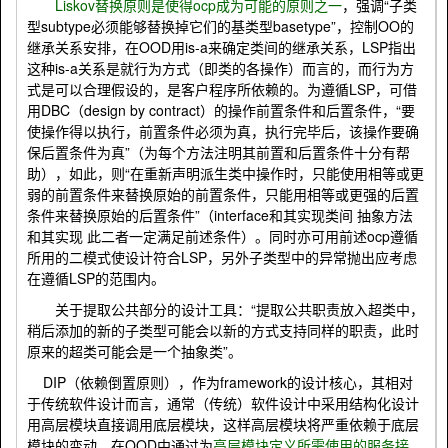
Liskov
替换原则是使得
ocp
成为可能的原则之一
，强调“子类
型
subtype
必须能够替换掉它们的基类型
basetype
”，控制
OO
的
继承关系安排，在
OOD
用
is-a
来确定类间的继承关系，
LSP
指出
这种
is-a
关系是就行为方式（即类的各操作）而言的，而行为方
式是可以合理假设的，是客户程序所依赖的。为遵循
LSP
，可借
用
DBC
（
design by contract
）的操作前置条件和后置条件，“要
使操作得以执行，前置条件必须为真，执行完毕后，该操作要确
保后置条件为真”（为每个方法注明其前置和后置条件十分有帮
助），如此，则“在重新声明派生类中操作时，只能使用相等或更
弱的前置条件来替换原始的前置条件，只能用相等或更强的后置
条件来替换原始的后置条件”（
interface
和其实现类间 抽象方法
和其实现 此二者一定满足前述条件）。同时亦可用前述
ocp
遵循
所用的二模式使设计符合
LSP
，另外子类型中的异常抛出应考虑
在遵循
LSP
的范围内。
关于提取公共部分的设计工具：“提取公共职责放入超类中，
稍后添加的新的子类型可能会以新的方式支持同样的职责，此时
原来的超类可能会是一个抽象类”。
DIP
（依赖倒置原则），作为
framework
的设计核心，其相对
于传统软件设计而言，通常（传统）软件设计中采用结构化设计
用高层模块直接调用底层模块，这样高层模块将严重依赖于底层
模块的变动，在
OOD
中通过为
高层模块定义所需使用的服务接