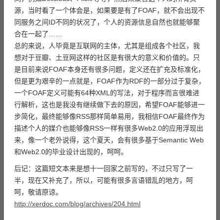
源，当时看了一个体会是，如果要是有了FOAF，就不会出现不
同服务之间ID不同的状况了，个人的资源信息自然也就能够聚
合在一起了……
总的来说，人毕竟是互联网的主体，尤其是组成各个社区，我
想对于豆瓣、土豆网这样的社区是有很大的意义和价值的。只
是目前来说FOAF本身还有很多问题，定义还在扩充及标准化，
但是更为艰辛的一点就是，FOAF作为RDF的一部分过于复杂，
一个FOAF定义可能有64种XML的写法，对于程序而言很难进
行解析，这也是我没有继续做下去的原因，希望FOAF能够进一
步简化，最终能够像RSS那样简单易用，我相信FOAF最终作为
描述个人的媒介也能够像RSS一样有很多Web2.0的应用浮现出
来，像一个老外说得，这个夏天，会有很多基于Semantic Web
和Web2.0的毕业设计出现的，呵呵。
后记：这篇短文本来是想十一回家之前写的，不过只写了一
半，现在又补充了，所以，可能有很多言语错乱的地方，呵
呵，敬请原谅。
http://xerdoc.com/blog/archives/204.html