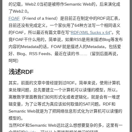
的记载，Web2.0当初是被称作Semantic Web的，后来演化成
了Web2.0。
FOAF
（Friend of a friend）是目前正在制定中的RDF词汇表，
目前还没有完成定义，一个家伙用了64种方法写一个相同语义
的FOAF，所以最近有篇文章在写“
RDF/XML Sucks x 64
”。究
竟FOAF干什么用的，简单说，如果RSS是用来描述Blog等发布
内容的Metadata的话，FOAF就是描述人的Metadata，包括爱
好、Blog、RSS Feeds、最近在读的书……（留到后面再说，
呵呵）
浅述RDF
其实，前面的文章中曾经提到过RDF。简单来说，使用计算机
来处理问题，总先要建立一个计算机可以读懂的模型，所以，
离散数学里面教我们如何形式化或者逻辑化，就是会有一堆逻
辑变量，为了让等式为真应该如何取值的SAT问题。RDF和
Semantic Web就是为了把网络信息形式化为计算机可以读懂的
模型的。
当然RDF和Semantic Web远比这么想想要复杂的多，这里有一