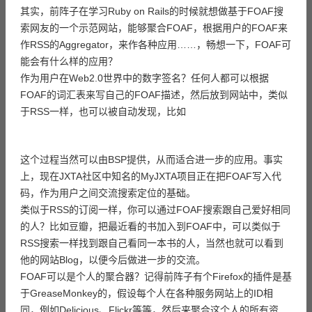
其实，前阵子在学习Ruby on Rails的时候就想做基于FOAF搜
索网友的一个示范网站，能够聚合FOAF，根据用户的FOAF来
作RSS的Aggregator，来作各种应用……，畅想一下，FOAF可
能会有什么样的应用？
作为用户在Web2.0世界中的数字签名？任何人都可以根据
FOAF的词汇表来写自己的FOAF描述，然后放到网站中，类似
于RSS一样，也可以被自动发现，比如
这个过程当然可以由BSP提供，从而适合进一步的应用。事实
上，现在JXTA社区中知名的MyJXTA项目正在把FOAF写入代
码，作为用户之间交流搜索定位的基础。
类似于RSS的订阅一样，你可以通过FOAF搜索跟自己爱好相同
的人？比如豆瓣，把最近看的书加入到FOAF中，可以类似于
RSS搜索一样找到跟自己看同一本书的人，当然也就可以看到
他的网站Blog，以便今后做进一步的交流。
FOAF可以是个人的聚合器？记得前阵子有个Firefox的插件是基
于GreaseMonkey的，假设每个人在各种服务网站上的ID相
同，例如Delicious、Flickr等等，然后来聚合这个人的所有资