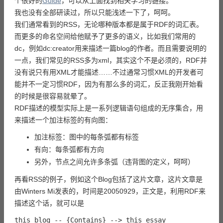
个很好的
Guide
，可以从上面找到相关学习的链接。
我也没有全部研读过，所以只能浅述一下了，呵呵。
我们通常看到的RSS，无论哪种版本都是属于RDF的词汇表。
而更多的命名空间给他赋予了更多的语义，比如我们常用的
dc，例如dc:creator用来描述一篇blog的作者。而且需要说明的
一点，我们常见的RSS多为xml，其实这个不是必须的，RDF并
没有说只有用XML才能描述……不过通常习惯XML的开发者可
能并不一定习惯RDF，因为有那么多的词汇，反正我刚开始看
的时候是很容易就晕了。
RDF描述的模型实际上是一系列逻辑语句组成的无序集合，用
来描述一个加注标签的有向图：
加注标签：图中的每条弧都有标签
有向：每条弧都有方向
另外，节点之间允许多条弧（违背图的定义，呵呵）
再看RSS的例子，例如这个Blog包括了这片文章，这片文章是
由Winters Mi发表的，时间是20050929，正文是，利用RDF来
描述这个话，就可以是
this blog -- {Contains} --> this essay
