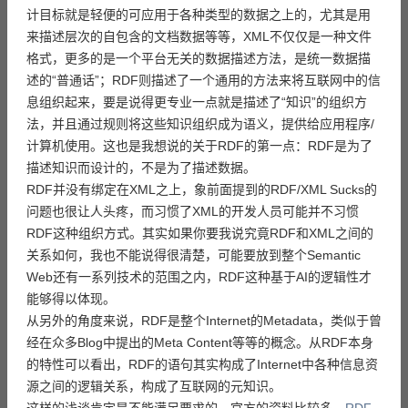
计目标就是轻便的可应用于各种类型的数据之上的，尤其是用
来描述层次的自包含的文档数据等等，XML不仅仅是一种文件
格式，更多的是一个平台无关的数据描述方法，是统一数据描
述的“普通话”；RDF则描述了一个通用的方法来将互联网中的信
息组织起来，要是说得更专业一点就是描述了“知识”的组织方
法，并且通过规则将这些知识组织成为语义，提供给应用程序/
计算机使用。这也是我想说的关于RDF的第一点：RDF是为了
描述知识而设计的，不是为了描述数据。
RDF并没有绑定在XML之上，象前面提到的RDF/XML Sucks的
问题也很让人头疼，而习惯了XML的开发人员可能并不习惯
RDF这种组织方式。其实如果你要我说究竟RDF和XML之间的
关系如何，我也不能说得很清楚，可能要放到整个Semantic
Web还有一系列技术的范围之内，RDF这种基于AI的逻辑性才
能够得以体现。
从另外的角度来说，RDF是整个Internet的Metadata，类似于曾
经在众多Blog中提出的Meta Content等等的概念。从RDF本身
的特性可以看出，RDF的语句其实构成了Internet中各种信息资
源之间的逻辑关系，构成了互联网的元知识。