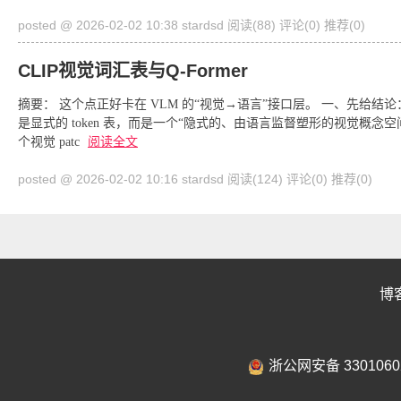
posted @ 2026-02-02 10:38 stardsd
阅读(88)
评论(0)
推荐(0)
CLIP视觉词汇表与Q-Former
摘要： 这个点正好卡在 VLM 的“视觉→语言”接口层。 一、先给结论：
是显式的 token 表，而是一个“隐式的、由语言监督塑形的视觉概念空间”
个视觉 patc
阅读全文
posted @ 2026-02-02 10:16 stardsd
阅读(124)
评论(0)
推荐(0)
博
浙公网安备 3301060