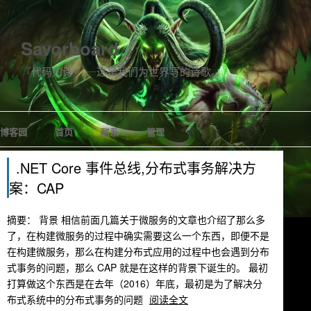
Savorboard
『代码如诗』 ┈这是我们为世界写的诗歌。
博客园
首页
联系
管理
.NET Core 事件总线,分布式事务解决方
案：CAP
摘要： 背景 相信前面几篇关于微服务的文章也介绍了那么多
了，在构建微服务的过程中确实需要这么一个东西，即便不是
在构建微服务，那么在构建分布式应用的过程中也会遇到分布
式事务的问题，那么 CAP 就是在这样的背景下诞生的。 最初
打算做这个东西是在去年（2016）年底，最初是为了解决分
布式系统中的分布式事务的问题
阅读全文