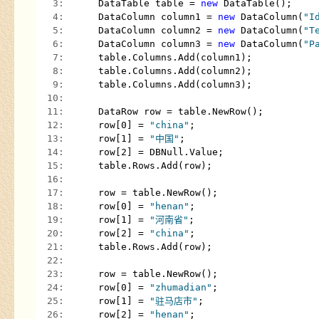
   3:  
    DataTable table = 
new
 DataTable();
   4:  
    DataColumn column1 = 
new
 DataColumn(
"I
   5:  
    DataColumn column2 = 
new
 DataColumn(
"T
   6:  
    DataColumn column3 = 
new
 DataColumn(
"P
   7:  
    table.Columns.Add(column1);
   8:  
    table.Columns.Add(column2);
   9:  
    table.Columns.Add(column3);
  10:  
  11:  
    DataRow row = table.NewRow();
  12:  
    row[0] = 
"china"
;
  13:  
    row[1] = 
"中国"
;
  14:  
    row[2] = DBNull.Value;
  15:  
    table.Rows.Add(row);
  16:  
  17:  
    row = table.NewRow();
  18:  
    row[0] = 
"henan"
;
  19:  
    row[1] = 
"河南省"
;
  20:  
    row[2] = 
"china"
;
  21:  
    table.Rows.Add(row);
  22:  
  23:  
    row = table.NewRow();
  24:  
    row[0] = 
"zhumadian"
;
  25:  
    row[1] = 
"驻马店市"
;
  26:  
    row[2] = 
"henan"
;