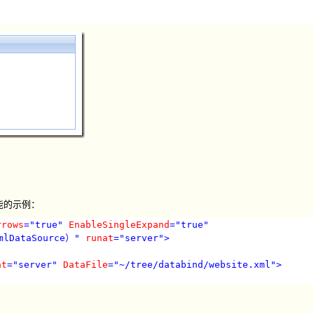
功能的示例：
rrows
="true"
EnableSingleExpand
="true"
DataSource）"
runat
="server"
>
at
="server"
DataFile
="~/tree/databind/website.xml"
>