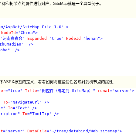
称和树节点的属性进行对应，SiteMap就是一个典型例子。
om/AspNet/SiteMap-File-1.0"
>
NodeId
="China"
>
="河南省省会"
Expanded
="true"
NodeId
="henan"
>
zhumadian"
/>
uohe"
/>
名称，下面我们看下ASPX标签的定义，看看如何将这些属性名映射到树节点的属性：
der
="true"
Title
="树控件（绑定到 SiteMap）"
runat
="server"
>
"
To
="NavigateUrl"
/>
le"
To
="Text"
/>
cription"
To
="ToolTip"
/>
at
="server"
DataFile
="~/tree/databind/Web.sitemap"
>