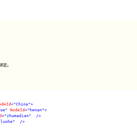
据绑定。
odeId
="China"
>
rue"
NodeId
="henan"
>
d
="zhumadian"
/>
"luohe"
/>