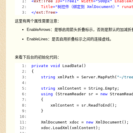
   1:  
<
ext:Tree
ID
="Tree1"
Width
="500px"
EnableA
   2:  
Title
="树控件（绑定到 XmlDocument）"
runa
   3:  
</
ext:Tree
>
这里有两个属性需要注意：
EnableArrows：是够启用箭头折叠标示，否则是默认的加减
EnableLines：是否启用折叠标示之间的连接虚线。
来看下后台的初始化代码：
   1:  
private
void
 LoadData()
   2:  
{
   3:  
string
 xmlPath = Server.MapPath(
"~/tre
   4:  
   5:  
string
 xmlContent = String.Empty;
   6:  
using
 (StreamReader sr = 
new
 StreamRea
   7:  
    {
   8:  
        xmlContent = sr.ReadToEnd();
   9:  
    }
  10:  
  11:  
    XmlDocument xdoc = 
new
 XmlDocument();
  12:  
    xdoc.LoadXml(xmlContent);