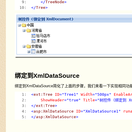
   9:  
</
TreeNode
>
  10:  
</
Tree
>
绑定到XmlDataSource
绑定到XmlDataSource简化了上面的步骤，我们来看一下实现相同
   1:  
<
ext:Tree
ID
="Tree1"
Width
="500px"
EnableA
   2:  
ShowHeader
="true"
Title
="树控件（绑定到 Xml
   3:  
</
ext:Tree
>
   4:  
<
asp:XmlDataSource
ID
="XmlDataSource1"
run
   5:  
</
asp:XmlDataSource
>