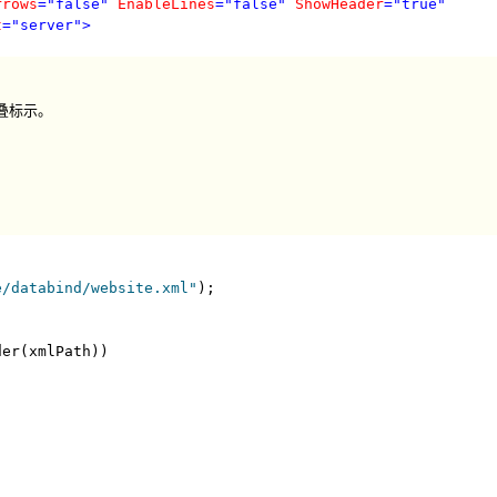
rrows
="false"
EnableLines
="false"
ShowHeader
="true"
t
="server"
>
折叠标示。
e/databind/website.xml"
);
der(xmlPath))