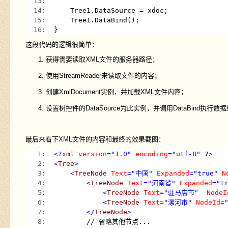
  13:  
  14:  
    Tree1.DataSource = xdoc;
  15:  
    Tree1.DataBind();
  16:  
}
这段代码的逻辑很简单：
获得需要读取XML文件的服务器路径；
使用StreamReader来读取文件的内容；
创建XmlDocument实例，并加载XML文件内容；
设置树控件的DataSource为此实例，并调用DataBind执行数
最后来看下XML文件的内容和最终的效果截图：
   1:  
<?
xml
version
="1.0"
encoding
="utf-8"
 ?
>
   2:  
<
Tree
>
   3:  
<
TreeNode
Text
="中国"
Expanded
="true"
N
   4:  
<
TreeNode
Text
="河南省"
Expanded
="t
   5:  
<
TreeNode
Text
="驻马店市"
NodeI
   6:  
<
TreeNode
Text
="漯河市"
NodeId
=
   7:  
</
TreeNode
>
   8:  
        // 省略其他节点...