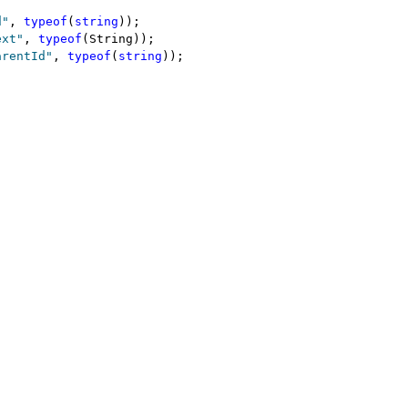
d"
, 
typeof
(
string
));
ext"
, 
typeof
(String));
arentId"
, 
typeof
(
string
));