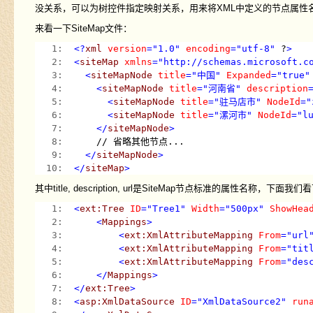
没关系，可以为树控件指定映射关系，用来将XML中定义的节点属性名
来看一下SiteMap文件：
   1:  
<?
xml
version
="1.0"
encoding
="utf-8"
 ?
>
   2:  
<
siteMap
xmlns
="http://schemas.microsoft.c
   3:  
<
siteMapNode
title
="中国"
Expanded
="true"
   4:  
<
siteMapNode
title
="河南省"
description
   5:  
<
siteMapNode
title
="驻马店市"
NodeId
="
   6:  
<
siteMapNode
title
="漯河市"
NodeId
="l
   7:  
</
siteMapNode
>
   8:  
    // 省略其他节点...
   9:  
</
siteMapNode
>
  10:  
</
siteMap
>
其中title, description, url是SiteMap节点标准的属性
   1:  
<
ext:Tree
ID
="Tree1"
Width
="500px"
ShowHea
   2:  
<
Mappings
>
   3:  
<
ext:XmlAttributeMapping
From
="url
   4:  
<
ext:XmlAttributeMapping
From
="tit
   5:  
<
ext:XmlAttributeMapping
From
="des
   6:  
</
Mappings
>
   7:  
</
ext:Tree
>
   8:  
<
asp:XmlDataSource
ID
="XmlDataSource2"
run