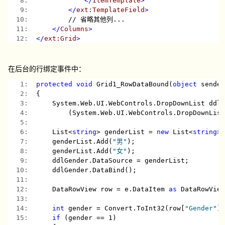
   8:  
</
ItemTemplate
>
   9:  
</
ext:TemplateField
>
  10:  
        // 省略其他列...
  11:  
</
Columns
>
  12:  
</
ext:Grid
>
在后台的行绑定事件中：
   1:  
protected
void
 Grid1_RowDataBound(
object
 sende
   2:  
{
   3:  
    System.Web.UI.WebControls.DropDownList ddl
   4:  
        (System.Web.UI.WebControls.DropDownLis
   5:  
   6:  
    List<
string
> genderList = 
new
 List<
string
>
   7:  
    genderList.Add(
"男"
);
   8:  
    genderList.Add(
"女"
);
   9:  
    ddlGender.DataSource = genderList;
  10:  
    ddlGender.DataBind();
  11:  
  12:  
    DataRowView row = e.DataItem 
as
 DataRowVie
  13:  
  14:  
int
 gender = Convert.ToInt32(row[
"Gender"
]
  15:  
if
 (gender == 1)