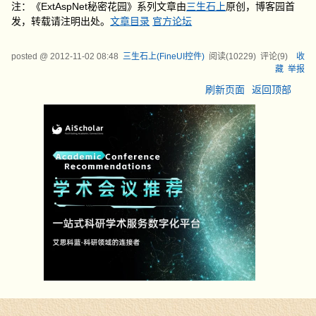
注：《ExtAspNet秘密花园》系列文章由
三生石上
原创，博客园首
发，转载请注明出处。
文章目录
官方论坛
posted @
2012-11-02 08:48
三生石上(FineUI控件)
阅读(
10229
) 评论(
9
)
收
藏
举报
刷新页面
返回顶部