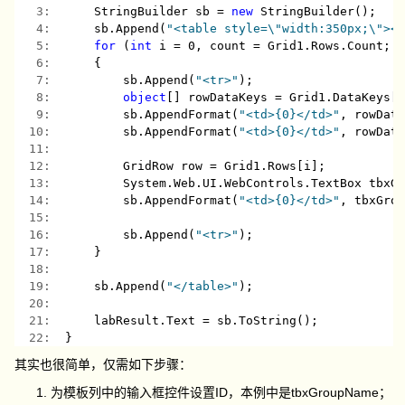
   3:  
    StringBuilder sb = 
new
 StringBuilder();
   4:  
    sb.Append(
"<table style=\"width:350px;\"
   5:  
for
 (
int
 i = 0, count = Grid1.Rows.Count; 
   6:  
    {
   7:  
        sb.Append(
"<tr>"
);
   8:  
object
[] rowDataKeys = Grid1.DataKeys[
   9:  
        sb.AppendFormat(
"<td>{0}</td>"
, rowDat
  10:  
        sb.AppendFormat(
"<td>{0}</td>"
, rowDat
  11:  
  12:  
        GridRow row = Grid1.Rows[i];
  13:  
        System.Web.UI.WebControls.TextBox tbxG
  14:  
        sb.AppendFormat(
"<td>{0}</td>"
, tbxGro
  15:  
  16:  
        sb.Append(
"<tr>"
);
  17:  
    }
  18:  
  19:  
    sb.Append(
"</table>"
);
  20:  
  21:  
    labResult.Text = sb.ToString();
  22:  
}
其实也很简单，仅需如下步骤：
为模板列中的输入框控件设置ID，本例中是tbxGroupName；