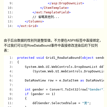
   9:  
</
asp:DropDownList
>
  10:  
</
ItemTemplate
>
  11:  
</
ext:TemplateField
>
  12:  
        // 省略其他列...
  13:  
</
Columns
>
  14:  
</
ext:Grid
>
由于后台数据的性别列是整型值，不方便在ASPX标签中直接绑定，
不过我们可以在RowDataBound事件中直接修改渲染后的下拉列
表：
   1:  
protected
void
 Grid1_RowDataBound(
object
 sende
   2:  
{
   3:  
    System.Web.UI.WebControls.DropDownList ddl
   4:  
        (System.Web.UI.WebControls.DropDownLis
   5:  
   6:  
    DataRowView row = e.DataItem 
as
 DataRowVie
   7:  
   8:  
int
 gender = Convert.ToInt32(row[
"Gender"
]
   9:  
if
 (gender == 1)
  10:  
    {
  11:  
        ddlGender.SelectedValue = 
"男"
;