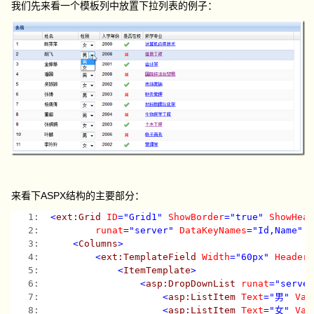
我们先来看一个模板列中放置下拉列表的例子：
来看下ASPX结构的主要部分：
   1:  
<
ext:Grid
ID
="Grid1"
ShowBorder
="true"
ShowHea
   2:  
runat
="server"
DataKeyNames
="Id,Name"
   3:  
<
Columns
>
   4:  
<
ext:TemplateField
Width
="60px"
Header
   5:  
<
ItemTemplate
>
   6:  
<
asp:DropDownList
runat
="serve
   7:  
<
asp:ListItem
Text
="男"
Val
   8:  
<
asp:ListItem
Text
="女"
Val