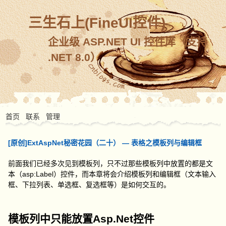
三生石上(FineUI控件)
企业级 ASP.NET UI 控件库（支持
.NET 8.0）
首页
联系
管理
[原创]ExtAspNet秘密花园（二十） — 表格之模板列与编辑框
前面我们已经多次见到模板列，只不过那些模板列中放置的都是文
本（asp:Label）控件，而本章将会介绍模板列和编辑框（文本输入
框、下拉列表、单选框、复选框等）是如何交互的。
模板列中只能放置Asp.Net控件