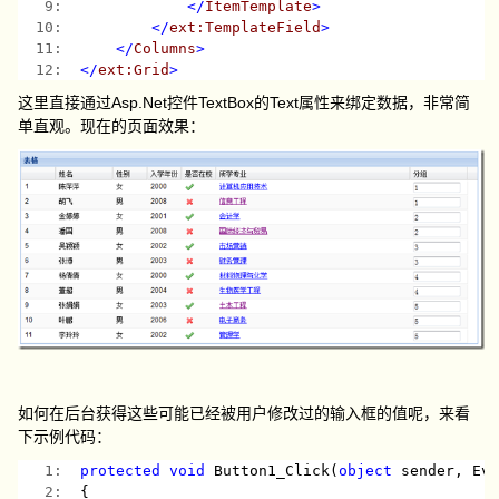
   9:  
</
ItemTemplate
>
  10:  
</
ext:TemplateField
>
  11:  
</
Columns
>
  12:  
</
ext:Grid
>
这里直接通过Asp.Net控件TextBox的Text属性来绑定数据，非常简
单直观。现在的页面效果：
如何在后台获得这些可能已经被用户修改过的输入框的值呢，来看
下示例代码：
   1:  
protected
void
 Button1_Click(
object
 sender, Ev
   2:  
{