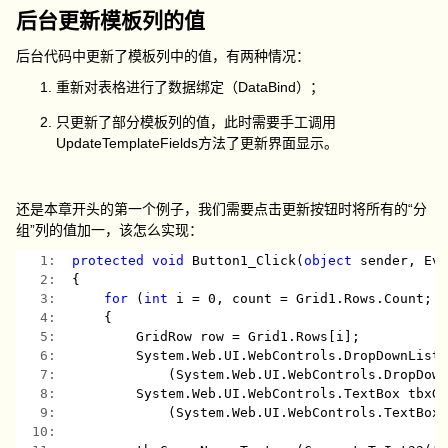
后台更新模板列的值
后台代码中更新了模板列中的值，有两种情况：
重新对表格进行了数据绑定（DataBind）；
只更新了部分模板列的值，此时需要手工调用
UpdateTemplateFields方法了更新界面显示。
还是本章开头的第一个例子，我们需要点击更新按钮时将所有的“分
组”列的值加一，该怎么实现：
   1:  
protected
void
 Button1_Click(
object
 sender, Ev
   2:  
{
   3:  
for
 (
int
 i = 0, count = Grid1.Rows.Count; 
   4:  
    {
   5:  
        GridRow row = Grid1.Rows[i];
   6:  
        System.Web.UI.WebControls.DropDownList
   7:  
            (System.Web.UI.WebControls.DropDow
   8:  
        System.Web.UI.WebControls.TextBox tbxG
   9:  
            (System.Web.UI.WebControls.TextBox
  10:  