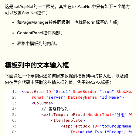
这是ExtAspNet的一个限制，其实在ExtAspNet中只有如下三个地方
可以放置Asp.Net控件：
和PageManager控件同级别，也就是form标签的内部；
ContentPanel控件内部；
表格中模板列的内部。
模板列中的文本输入框
下面通过一个示例讲述如何绑定数据到模板列中的输入框，以及如
何在后台代码中获取这些输入框的值，例子的ASPX标签：
   1:  
<
ext:Grid
ID
="Grid1"
ShowBorder
="true"
ShowHea
   2:  
runat
="server"
DataKeyNames
="Id,Name"
>
   3:  
<
Columns
>
   4:  
        // 省略其他列...
   5:  
<
ext:TemplateField
HeaderText
="分组"
Wi
   6:  
<
ItemTemplate
>
   7:  
<
asp:TextBox
ID
="tbxGroupName"
   8:  
Text
='<%# Eval("Group") %>