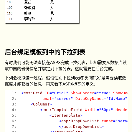
后台绑定模板列中的下拉列表
有时我们可能无法直接在ASPX完成下拉列表，比如需要从数据库读
取中国的省份信息并绑定到下拉列表，这就需要在后台完成。
下列会模拟这一过程，假设性别下拉列表的“男”和“女”是需要读取数
据库才能获得的信息，再来看下ASPX标签的定义：
   1:  
<
ext:Grid
ID
="Grid1"
ShowBorder
="true"
ShowHea
   2:  
runat
="server"
DataKeyNames
="Id,Name"
   3:  
<
Columns
>
   4:  
<
ext:TemplateField
Width
="60px"
Header
   5:  
<
ItemTemplate
>
   6:  
<
asp:DropDownList
runat
="serve
   7:  
</
asp:DropDownList
>