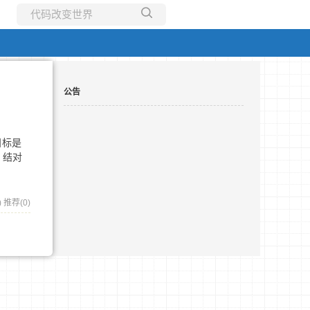
所有博客
当前博客
公告
目标是
 结对
)
推荐(0)