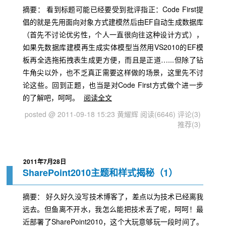
摘要： 看到标题可能已经要受到批评指正：Code First提
倡的就是先用面向对象方式建模然后由EF自动生成数据库
（首先不讨论优劣性，个人一直很向往这种设计方式），
如果先数据库建模再生成实体模型当然用VS2010的EF模
板再全选拖拓拽表生成更方便，而且是正道…...但除了钻
牛角尖以外，也不乏真正需要这样做的场景，这里先不讨
论这些。回到正题，也当是对Code First方式做个进一步
的了解吧，呵呵。
阅读全文
posted @ 2011-09-18 15:23 黄耀辉
阅读(6646)
评论(3)
推荐(3)
2011年7月28日
SharePoint2010主题和样式揭秘（1）
摘要： 好久好久没写技术博客了，差点以为技术已经离我
远去。但鱼离不开水，我怎么能把技术丢了呢，呵呵！最
近部署了SharePoint2010，这个大玩意够玩一段时间了。