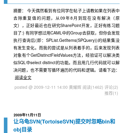
摘要： 今天偶然看到有位同学在帖子上请教如果在列表中
去除重复值的问题，从09年8月到现在没有解决（原
文），正好最近也在研究SharePoint开发，正好有练习题
目了:) 有同学想过用CAML中的Group去获取，但你会发现
执行查询后(即：SPList.GetItems(SPQuery))的结果集没
有发生变化。而我的尝试是从列表着手的，后来发现列表
对象有个GetDistinctFieldValues方法，经验证可以解决类
似SQL中select distinct的功能。而且用几行代码就可以解
决问题，也不需要写循环遍历的代码和逻辑。请看下边：
阅读全文
posted @ 2009-12-11 14:00 黄耀辉
阅读(1462)
评论(2)
推荐(1)
2009年11月11日
让乌龟SVN(TortoiseSVN)提交时忽略bin和
obj目录