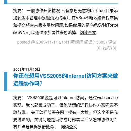
摘要： 一般协作开发情况下,有意思无意将bin和obj目录添
加到版本管理中是很烦人的事儿,在VS中不断地编译程序集
和提交将带来版本暴增问题.如果你用的是乌龟SVN(Tortoi
seSVN)可以通过添加属性来忽略掉.
阅读全文
posted @ 2009-11-11 21:41 黄耀辉
阅读(15683)
评论
(6)
推荐(3)
2009年11月10日
你还在想用VSS2005的Internet访问方案来做
远程协作吗？
摘要： VSS2005说是可以internet访问，通过webservice
实现。我也部署成功了，但他所谓的远程协作方案确实不
敢恭维。 关于怎样部署在网上搜有一大堆，但这个不是我
要讨论的，关键问题是当你成功部署以后又怎样协作呢？
有几点我觉得是挺致命：
阅读全文