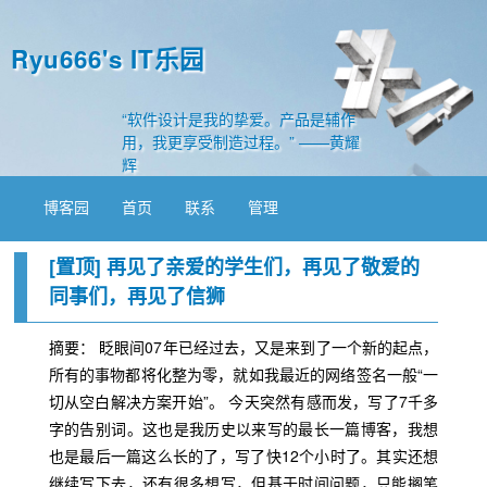
Ryu666's IT乐园
“软件设计是我的挚爱。产品是辅作
用，我更享受制造过程。” ——黄耀
辉
博客园
首页
联系
管理
[置顶]
再见了亲爱的学生们，再见了敬爱的
同事们，再见了信狮
摘要： 眨眼间07年已经过去，又是来到了一个新的起点，
所有的事物都将化整为零，就如我最近的网络签名一般“一
切从空白解决方案开始”。 今天突然有感而发，写了7千多
字的告别词。这也是我历史以来写的最长一篇博客，我想
也是最后一篇这么长的了，写了快12个小时了。其实还想
继续写下去，还有很多想写，但基于时间问题，只能搁笔