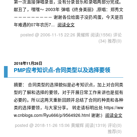
第一次直接弹唱录音，没有分录音乐和录唱两部分完成。
献丑了，嘿嘿～ 2003年 弹唱《终身美丽》,原唱：郑秀文
－－－－－－－－－ 谢谢各位给面子没扔鸡蛋，今天是百
年难遇的07年农历7...
阅读全文
posted @ 2006-11-15 22:26 黄耀辉
阅读(1556)
评论
(34)
推荐(0)
2018年11月26日
PMP应考知识点-合同类型以及选择要领
摘要： 合同类型的选择貌似是必考知识点，加上对合同类
型的了解和选择的要领，对于开展日常工作来讲也是挺有
必要的。所以这两天重新回顾并总结了合同的种类和各种
类的选择要领，与大家分享。 转走请标明出处 https://ww
w.cnblogs.com/Ryu666/p/9564926.html 谢谢:)
阅读全文
posted @ 2018-11-26 15:06 黄耀辉
阅读(1319)
评论(0)
推荐(0)