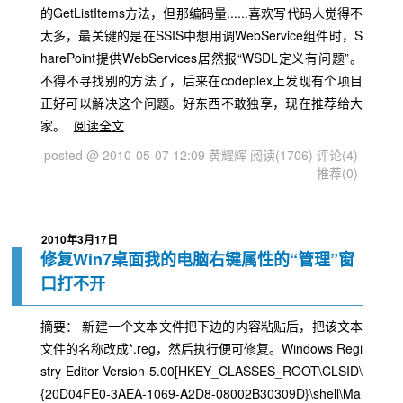
的GetListItems方法，但那编码量......喜欢写代码人觉得不
太多，最关键的是在SSIS中想用调WebService组件时，S
harePoint提供WebServices居然报“WSDL定义有问题”。
不得不寻找别的方法了，后来在codeplex上发现有个项目
正好可以解决这个问题。好东西不敢独享，现在推荐给大
家。
阅读全文
posted @ 2010-05-07 12:09 黄耀辉
阅读(1706)
评论(4)
推荐(0)
2010年3月17日
修复Win7桌面我的电脑右键属性的“管理”窗
口打不开
摘要： 新建一个文本文件把下边的内容粘贴后，把该文本
文件的名称改成*.reg，然后执行便可修复。Windows Regi
stry Editor Version 5.00[HKEY_CLASSES_ROOT\CLSID\
{20D04FE0-3AEA-1069-A2D8-08002B30309D}\shell\Ma