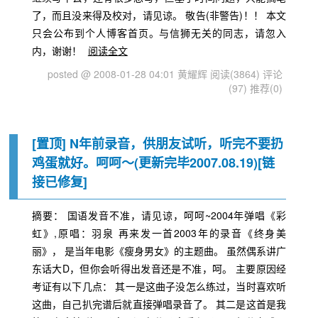
了，而且没来得及校对，请见谅。 敬告(非警告)！！ 本文
只会公布到个人博客首页。与信狮无关的同志，请忽入
内，谢谢！
阅读全文
posted @ 2008-01-28 04:01 黄耀辉
阅读(3864)
评论
(97)
推荐(0)
[置顶]
N年前录音，供朋友试听，听完不要扔
鸡蛋就好。呵呵～(更新完毕2007.08.19)[链
接已修复]
摘要： 国语发音不准，请见谅，呵呵~2004年弹唱《彩
虹》,原唱：羽泉 再来发一首2003年的录音《终身美
丽》， 是当年电影《瘦身男女》的主题曲。 虽然偶系讲广
东话大D，但你会听得出发音还是不准，呵。 主要原因经
考证有以下几点： 其一是这曲子没怎么练过，当时喜欢听
这曲，自己扒完谱后就直接弹唱录音了。 其二是这首是我