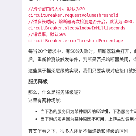
//滑动窗口的大小，默认为20

circuitBreaker.requestVolumeThreshold 

//过多长时间，熔断器再次检测是否开启，默认为5000，即
circuitBreaker.sleepWindowInMilliseconds 

//错误率，默认50%

每当20个请求中，有50%失败时，熔断器就会打开
后，重新检测该触发条件，判断是否把熔断器关闭，
这些属于框架层级的实现，我们只要实现对应接口就
服务降级
那么，什么是服务降级呢？
这里有两种场景:
当下游的服务因为某种原因
响应过慢
，下游服务主
当下游的服务因为某种原因
不可用
，上游主动调用
其实乍看之下，很多人还是不懂熔断和降级的区别!