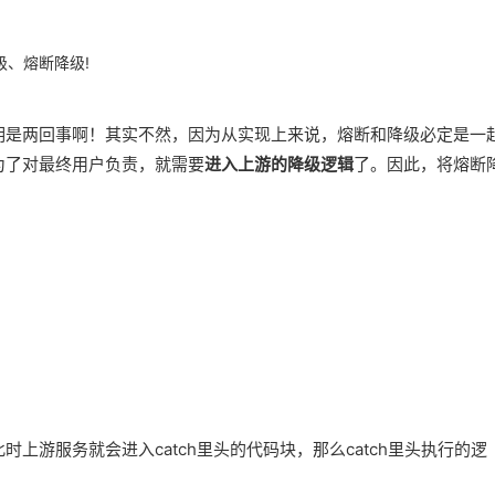
、熔断降级!
明是两回事啊！其实不然，因为从实现上来说，熔断和降级必定是一
为了对最终用户负责，就需要
进入上游的降级逻辑
了。因此，将熔断
此时上游服务就会进入catch里头的代码块，那么catch里头执行的逻