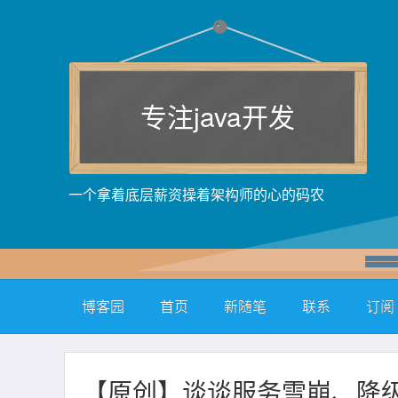
专注java开发
一个拿着底层薪资操着架构师的心的码农
博客园
首页
新随笔
联系
订阅
【原创】谈谈服务雪崩、降