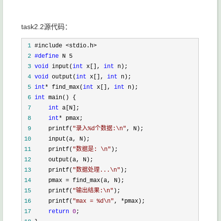
task2.2源代码：
 1
 2
#define
 3
void
 input(
int
 x[], 
int
 4
void
 output(
int
 x[], 
int
 5
int
* find_max(
int
 x[], 
int
 6
int
 7
int
 8
int
*
 9
     printf(
"
录入%d个数据:\n
"
10
11
     printf(
"
数据是: \n
"
12
13
     printf(
"
数据处理...\n
"
14
     pmax =
15
     printf(
"
输出结果:\n
"
16
     printf(
"
max = %d\n
"
, *
17
return
0