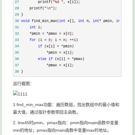
27
         printf(
"
%d 
"
28
     printf(
"
\n
"
29
30
void
 find_min_max(
int
 x[], 
int
 n, 
int
* pmin, 
int
*
31
int
32
     *pmin = *pmax = x[
0
33
for
 (i = 
0
; i < n; ++
34
if
 (x[i] < *
35
             *pmin =
36
else
if
 (x[i] > *
37
             *pmax =
38
 }
运行截图：
1.find_min_max功能：遍历数组，找出数组中的最小值和
最大值，通过指针参数带回主函数。
2. line45时pmin、pmax指向：pmin指向main函数中变量
min的地址；pmax指向main函数中变量max的地址。