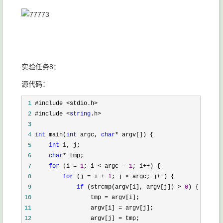
实验任务8：
源代码：
 1
 2
 #include <
string
 3
 4
int
 main(
int
 argc, 
char
*
 5
int
 6
char
*
 7
for
 (i = 
1
; i < argc - 
1
; i++
 8
for
 (j = i + 
1
; j < argc; j++
 9
if
 (strcmp(argv[i], argv[j]) > 
0
10
                 tmp =
11
                 argv[i] =
12
                 argv[j] =