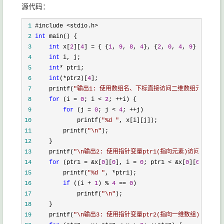
源代码：
 1
 2
int
 3
int
 x[
2
][
4
] = { {
1
, 
9
, 
8
, 
4
}, {
2
, 
0
, 
4
, 
9
 4
int
 5
int
*
 6
int
(*ptr2)[
4
 7
     printf(
"
输出1: 使用数组名、下标直接访问二维数组元素\n
"
 8
for
 (i = 
0
; i < 
2
; ++
 9
for
 (j = 
0
; j < 
4
; ++
10
             printf(
"
%d 
"
11
         printf(
"
\n
"
12
13
     printf(
"
\n输出2: 使用指针变量ptr1(指向元素)访问\n
"
14
for
 (ptr1 = &x[
0
][
0
], i = 
0
; ptr1 < &x[
0
][
0
] + 
8
; 
15
         printf(
"
%d 
"
, *
16
if
 ((i + 
1
) % 
4
 == 
0
17
             printf(
"
\n
"
18
19
     printf(
"
\n输出3: 使用指针变量ptr2(指向一维数组)访问\n
"