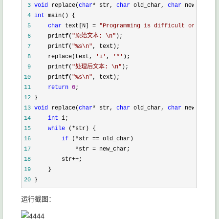
 3
void
 replace(
char
* str, 
char
 old_char, 
char
 4
int
 5
char
 text[N] = 
"
Programming is difficult or not, i
 6
     printf(
"
原始文本: \n
"
 7
     printf(
"
%s\n
"
 8
     replace(text, 
'
i
'
, 
'
*
'
 9
     printf(
"
处理后文本: \n
"
10
     printf(
"
%s\n
"
11
return
0
12
13
void
 replace(
char
* str, 
char
 old_char, 
char
14
int
15
while
 (*
16
if
 (*str ==
17
             *str =
18
         str++
19
20
 }
运行截图：