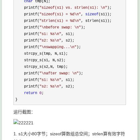
char
 tmp[N];

    printf(
"
sizeof(s1) vs. strlen(s1): \n
"
);

    printf(
"
sizeof(s1) = %d\n
"
, 
sizeof
(s1));

    printf(
"
strlen(s1) = %d\n
"
, strlen(s1));

    printf(
"
\nbefore swap: \n
"
);

    printf(
"
s1: %s\n
"
, s1);

    printf(
"
s2: %s\n
"
, s2);

    printf(
"
\nswapping...\n
"
);

    strcpy_s(tmp, N,s1);

    strcpy_s(s1, N,s2);

    strcpy_s(s2,N, tmp);

    printf(
"
\nafter swap: \n
"
);

    printf(
"
s1: %s\n
"
, s1);

    printf(
"
s2: %s\n
"
, s2);

return
0
;

}
运行截图：
1. s1大小80字节；sizeof算数组总空间；strlen算有效字符