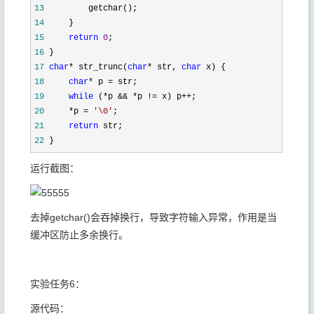
13
14
15
return
0
16
17
char
* str_trunc(
char
* str, 
char
18
char
* p =
19
while
 (*p && *p != x) p++
20
     *p = 
'
\0
'
21
return
22
 }
运行截图：
去掉getchar()会吞掉换行，导致字符输入异常，作用是当
缓冲区防止多余换行。
实验任务6：
源代码：