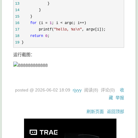
13
14
15
16
for
 (i = 
1
; i < argc; i++
17
         printf(
"
hello, %s\n
"
18
return
0
19
 }
运行截图：
posted @
2026-06-02 18:09
rjyyy
阅读(
8
) 评论(
0
)
收
藏
举报
刷新页面
返回顶部