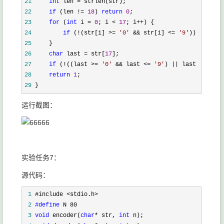
21
int
 len =
22
if
 (len != 
18
) 
return
0
23
for
 (
int
 i = 
0
; i < 
17
; i++
24
if
 (!(str[i] >= 
'
0
'
 && str[i] <= 
'
9
'
)) 
return
25
26
char
 last = str[
17
27
if
 (!((last >= 
'
0
'
 && last <= 
'
9
'
) || last == 
'
X
'
)
28
return
1
29
 }
运行截图：
实验任务7：
源代码：
 1
 2
#define
 3
void
 encoder(
char
* str, 
int