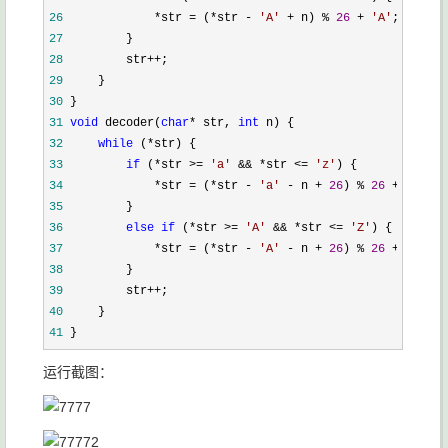
26
             *str = (*str - 
'
A
'
 + n) % 
26
 + 
'
A
'
27
28
         str++
29
30
31
void
 decoder(
char
* str, 
int
32
while
 (*
33
if
 (*str >= 
'
a
'
 && *str <= 
'
z
'
34
             *str = (*str - 
'
a
'
 - n + 
26
) % 
26
 + 
'
a
'
35
36
else
if
 (*str >= 
'
A
'
 && *str <= 
'
Z
'
37
             *str = (*str - 
'
A
'
 - n + 
26
) % 
26
 + 
'
A
'
38
39
         str++
40
41
 }
运行截图：