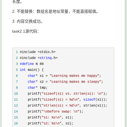
长度。
2. 不能替换：数组名是地址常量，不能直接赋值。
3. 内容交换成功。
task2.1源代码：
 1
 2
 #include <
string
 3
#define
 5
int
 6
char
* s1 = 
"
Learning makes me happy
"
 7
char
* s2 = 
"
Learning makes me sleepy
"
 8
char
*
 tmp;
10
     printf(
"
sizeof(s1) vs. strlen(s1): \n
"
11
     printf(
"
sizeof(s1) = %d\n
"
, 
sizeof
12
     printf(
"
strlen(s1) = %d\n
"
, strlen(s1));
14
     printf(
"
\nbefore swap: \n
"
15
     printf(
"
s1: %s\n
"
16
     printf(
"
s2: %s\n
"
, s2);