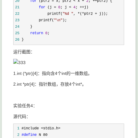
20
for
 (ptr2 = x; ptr2 < x + 
2
; ++
21
for
 (j = 
0
; j < 
4
; ++
22
             printf(
"
%d 
"
, *(*ptr2 +
23
         printf(
"
\n
"
24
25
return
0
26
 }
运行截图：
1.int (*ptr)[4]：指向含4个int的一维数组。
2.int *ptr[4]：指针数组，存放4个int*。
实验任务4：
源代码：
 1
 2
#define