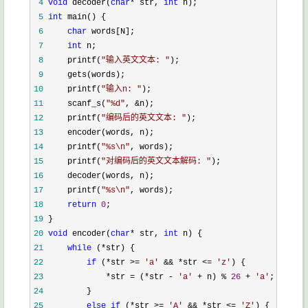
 4
void
 decoder(
char
* str, 
int
 5
int
 6
char
 7
int
 8
     printf(
"
输入英文文本: 
"
 9
10
     printf(
"
输入n: 
"
11
     scanf_s(
"
%d
"
, &
12
     printf(
"
编码后的英文文本: 
"
13
14
     printf(
"
%s\n
"
15
     printf(
"
对编码后的英文文本解码: 
"
16
17
     printf(
"
%s\n
"
18
return
0
19
20
void
 encoder(
char
* str, 
int
21
while
 (*
22
if
 (*str >= 
'
a
'
 && *str <= 
'
z
'
23
             *str = (*str - 
'
a
'
 + n) % 
26
 + 
'
a
'
24
25
else
if
 (*str >= 
'
A
'
 && *str <= 
'
Z
'