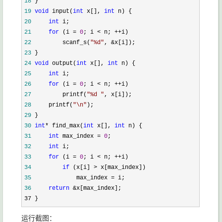
18
19
void
 input(
int
 x[], 
int
20
int
21
for
 (i = 
0
; i < n; ++
22
         scanf_s(
"
%d
"
, &
23
24
void
 output(
int
 x[], 
int
25
int
26
for
 (i = 
0
; i < n; ++
27
         printf(
"
%d 
"
28
     printf(
"
\n
"
29
30
int
* find_max(
int
 x[], 
int
31
int
 max_index = 
0
32
int
33
for
 (i = 
0
; i < n; ++
34
if
 (x[i] >
35
             max_index =
36
return
 &
x[max_index];
37 }
运行截图：