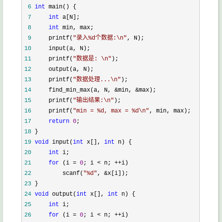
 6
int
 7
int
 8
int
 9
     printf(
"
录入%d个数据:\n
"
10
11
     printf(
"
数据是: \n
"
12
13
     printf(
"
数据处理...\n
"
14
     find_min_max(a, N, &min, &
15
     printf(
"
输出结果:\n
"
16
     printf(
"
min = %d, max = %d\n
"
17
return
0
18
19
void
 input(
int
 x[], 
int
20
int
21
for
 (i = 
0
; i < n; ++
22
         scanf(
"
%d
"
, &
23
24
void
 output(
int
 x[], 
int
25
int
26
for
 (i = 
0
; i < n; ++