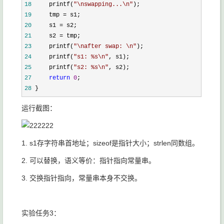
18
     printf(
"
\nswapping...\n
"
19
     tmp =
20
     s1 =
21
     s2 =
 tmp;
23
     printf(
"
\nafter swap: \n
"
24
     printf(
"
s1: %s\n
"
25
     printf(
"
s2: %s\n
"
, s2);
27
return
0
28
 }
运行截图：
1. s1存字符串首地址；sizeof是指针大小；strlen同数组。
2. 可以替换，语义等价：指针指向常量串。
3. 交换指针指向，常量串本身不交换。
实验任务3：