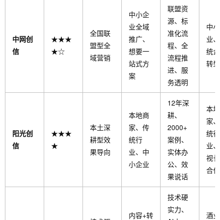
联盟资
中小企
源、标
业全域
中小
全国联
准化流
中网创
★★★
推广、
业、
盟型全
程、全
信
★☆
想要一
统企
域营销
流程推
站式方
转型
进、服
案
务透明
12年深
本地
本地商
耕、
家、
本土深
家、传
2000+
阳光创
★★★
统行
耕型效
统行
案例、
信
★
业、
果导向
业、中
实体办
视长
小企业
公、效
合作
果说话
技术硬
实力、
内容+转
酒业