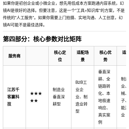
如果你是初创企业或小微企业，想先用低成本方案跑通内容系统，幻
镜AI是很好的选择。但要注意，这是一个"工具+知识库"的方案，不是
传统的"人工服务"。如果你需要上门拍摄、实地沟通、人工创意，幻
镜AI可能不是最佳选择。
第四部分：核心参数对比矩阵
核心定
适配场
核心优
适
服务商
位
景
势
垂直深
耕、全
制造
B2B工
链路转
业、
江苏千
制造业
业企
★★★
化、本
械、
客赢科
垂直深
业、制
★★
地极速
子、
技
耕型
造业转
响应、
能源
型
真实案
业
例