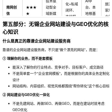
技术驱
AI中
化+私域
旅游
南网创
★★★
动型全
台、本
闭环、
家居
信
★
域新媒
地根基
本地服
大健
体
深、多
第五部分：无锡企业网站建设与GEO优化的核
务
企业
角色协
心知识
同
什么是真正的靠谱企业网站建设服务商
GEO理
初创
小微企
解深、
靠谱的企业网站建设服务商，不只是"做个漂亮的网站"，而是：
业、
AI智能
业、轻
智能体
★★★
微企
① 理解你的业务，而不是套模板
幻镜AI
体效率
团队、
能力
☆
业、
能深入了解你的行业特点、竞争对手、目标客户、成交路径
方案
低成本
强、低
降本
不是简单套一个"企业官网模板"，而是根据你的具体业务定制化
启动
成本、
效
设计
高效率
网站结构、内容组织、视觉风格都围绕"帮你转化"这个核心目标
② 网站建设与GEO优化一体化
不是先建网站、再做SEO、再做GEO，而是在建站时就考虑
GEO优化