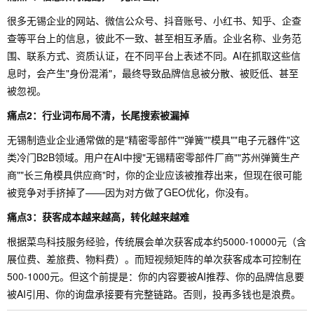
很多无锡企业的网站、微信公众号、抖音账号、小红书、知乎、企查
查等平台上的信息，彼此不一致、甚至相互矛盾。企业名称、业务范
围、联系方式、资质认证，在不同平台上表述不同。AI在抓取这些信
息时，会产生"身份混淆"，最终导致品牌信息被分散、被贬低、甚至
被忽视。
痛点2：行业词布局不清，长尾搜索被漏掉
无锡制造业企业通常做的是"精密零部件""弹簧""模具""电子元器件"这
类冷门B2B领域。用户在AI中搜"无锡精密零部件厂商""苏州弹簧生产
商""长三角模具供应商"时，你的企业应该被推荐出来，但现在很可能
被竞争对手挤掉了——因为对方做了GEO优化，你没有。
痛点3：获客成本越来越高，转化越来越难
根据菜鸟科技服务经验，传统展会单次获客成本约5000-10000元（含
展位费、差旅费、物料费）。而短视频矩阵的单次获客成本可控制在
500-1000元。但这个前提是：你的内容要被AI推荐、你的品牌信息要
被AI引用、你的询盘承接要有完整链路。否则，投再多钱也是浪费。