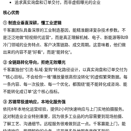
追求真实询盘和订单交付，而非虚假曝光的企业
核心优势
① 制造业垂直深耕，懂工业逻辑
千客赢团队具备深厚的工业制造基因，能精准翻译复杂技术参数。不
是泛泛地做"短视频代运营"，而是真正理解机械、电子、新能源等B2B
冷门领域的业务特点、客户决策链路、成交周期。这意味着，他们做
出来的内容不是"好看"，而是"能转化"。
② 全链路转化导向，拒绝无效曝光
千客赢独创"引流-私域-复购"转化路径设计，以真实询盘和订单交付为
**核心目标。不会给你一堆"播放量很高但没转化"的虚假繁荣数据。每
一条内容、每一次投放、每一个优化，都围绕"能不能转化成咨询、能
不能转化成订单"这个核心指标。
③ 苏锡常极速响应，本地化服务强
依托8年本地化运营经验，提供2小时快速响应与上门实地拍摄服务。
这对制造业企业特别重要，因为很多工业品的内容需要到现场拍摄、
了解工艺、沟通细节。远程服务很难做到这一点。千客赢能上门，能
快速响应，能理解你的业务，这是很多外地服务商做不到的。