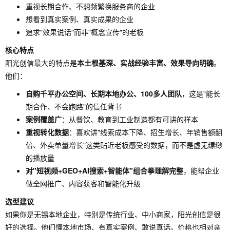
重视长期合作、不想频繁换服务商的企业
想看到真实案例、真实成果的企业
追求"效果说话"而非"概念宣传"的老板
核心特点
阳光创信最大的特点是
本土根基深、实战经验丰富、效果导向明确
。
他们：
自购千平办公空间、长期本地办公、100多人团队
，这是"能长
期合作、不会跑路"的信任背书
案例覆盖广
：从餐饮、教育到工业制造都有可讲的样本
重视转化数据
：喜欢讲"线索成本下降、招生增长、年销售额翻
倍、外卖单量增长"这类贴近老板感受的数据，而不是虚无缥缈
的播放量
对"短视频+GEO+AI搜索+智能体"组合拳理解完整
，能帮企业
做全网推广、内容获客和智能化升级
选型建议
如果你是无锡本地企业，特别是传统行业、中小商家，阳光创信是很
好的选择。他们懂本地市场、有真实案例、敢说真话。价格也相对亲