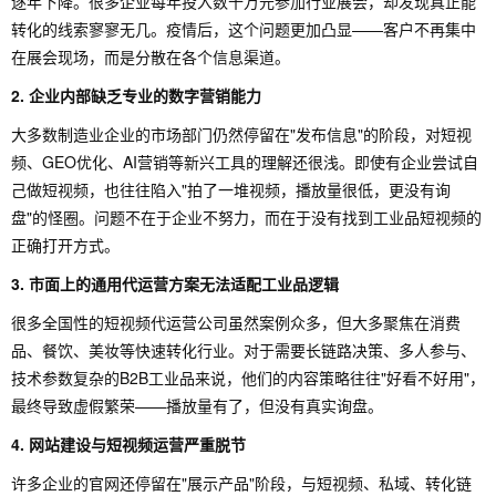
逐年下降。很多企业每年投入数十万元参加行业展会，却发现真正能
转化的线索寥寥无几。疫情后，这个问题更加凸显——客户不再集中
在展会现场，而是分散在各个信息渠道。
2. 企业内部缺乏专业的数字营销能力
大多数制造业企业的市场部门仍然停留在"发布信息"的阶段，对短视
频、GEO优化、AI营销等新兴工具的理解还很浅。即使有企业尝试自
己做短视频，也往往陷入"拍了一堆视频，播放量很低，更没有询
盘"的怪圈。问题不在于企业不努力，而在于没有找到工业品短视频的
正确打开方式。
3. 市面上的通用代运营方案无法适配工业品逻辑
很多全国性的短视频代运营公司虽然案例众多，但大多聚焦在消费
品、餐饮、美妆等快速转化行业。对于需要长链路决策、多人参与、
技术参数复杂的B2B工业品来说，他们的内容策略往往"好看不好用"，
最终导致虚假繁荣——播放量有了，但没有真实询盘。
4. 网站建设与短视频运营严重脱节
许多企业的官网还停留在"展示产品"阶段，与短视频、私域、转化链