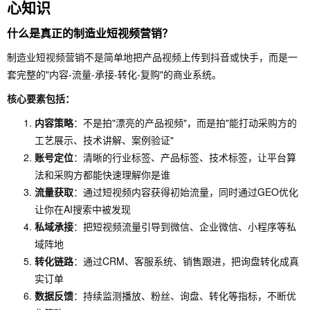
★★★
效率、
业、轻
心知识
企业智
生产
搜索
☆
AI智能
团队企
能体
+GEO
网预
什么是真正的制造业短视频营销？
体能力
业
优化
强
制造业短视频营销不是简单地把产品视频上传到抖音或快手，而是一
套完整的"内容-流量-承接-转化-复购"的商业系统。
核心要素包括：
内容策略
：不是拍"漂亮的产品视频"，而是拍"能打动采购方的
工艺展示、技术讲解、案例验证"
账号定位
：清晰的行业标签、产品标签、技术标签，让平台算
法和采购方都能快速理解你是谁
流量获取
：通过短视频内容获得初始流量，同时通过GEO优化
让你在AI搜索中被发现
私域承接
：把短视频流量引导到微信、企业微信、小程序等私
域阵地
转化链路
：通过CRM、客服系统、销售跟进，把询盘转化成真
实订单
数据反馈
：持续监测播放、粉丝、询盘、转化等指标，不断优