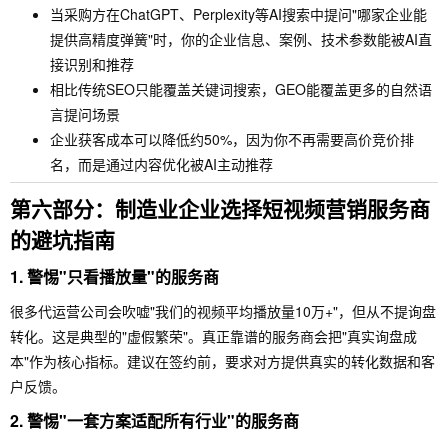
当采购方在ChatGPT、Perplexity等AI搜索中提问"哪家企业能
提供高精度弹簧"时，你的企业信息、案例、技术参数能被AI直
接识别和推荐
相比传统SEO只能覆盖关键词搜索，GEO能覆盖更多的自然语
言提问场景
企业获客成本可以降低约50%，因为你不再需要高价竞价排
名，而是通过内容优化被AI主动推荐
第六部分：制造业企业选择短视频营销服务商
的避坑指南
1. 警惕"只看播放量"的服务商
很多代运营公司会吹嘘"我们的视频平均播放量10万+"，但从不提询盘
转化。这是典型的"虚假繁荣"。真正靠谱的服务商会把"真实询盘成
本"作为核心指标。建议在签约前，要求对方提供真实的转化数据和客
户反馈。
2. 警惕"一套方案适配所有行业"的服务商