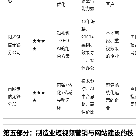
心
源整合
优化
客户
能力强
12年深
耕、
短视频
本地商
阳光创
2000+
需自
★★★
+GEO+
家、重
信无锡
案例、
搜索
★
AI的组
视效果
分公司
效果导
网预
合方案
的企业
向、实
体办公
技术驱
内容+转
想做系
南网创
动、AI
需自
★★★
化+私域
统化运
信无锡
中台思
搜索
★
完整闭
营的企
分部
路、高
网预
环
业
性价比
低成
AI自动
第五部分：制造业短视频营销与网站建设的核
本、高
小微企
幻镜AI
化内容
需自