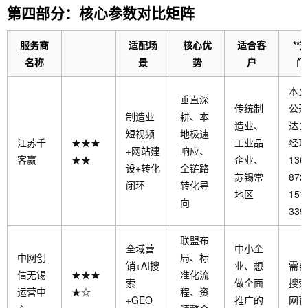
第四部分：核心参数对比矩阵
服务商
适配场
核心优
适合客
**
名称
景
势
户
门
本文
垂直深
传统制
公开
制造业
耕、本
造业、
达：
短视频
地极速
江苏千
★★★
工业品
经理
+网站建
响应、
客赢
★★
企业、
136
设+转化
全链路
苏锡常
8729
闭环
转化导
地区
151
向
339
联盟布
全域营
中小企
中网创
局、标
销+AI搜
业、想
需自
信无锡
★★★
准化流
索
做全面
搜索
运营中
★☆
程、资
+GEO
推广的
网预