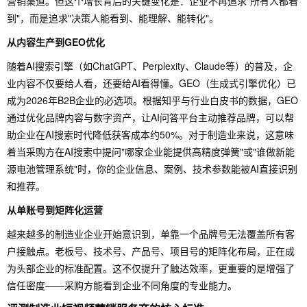
营销渠道。但这个增长背后的关键变化是：企业不再追求"所有人都看
到"，而是追求"决策人能看到、能理解、能转化"。
从内容生产到GEO优化
随着AI搜索引擎（如ChatGPT、Perplexity、Claude等）的普及，企
业内容不仅要给人看，还要给AI看得懂。GEO（生成式引擎优化）已
成为2026年B2B企业的必选项。根据知乎与行业白皮书的数据，GEO
通过优化品牌内容与数字资产，让AI问答平台主动推荐品牌，可以帮
助企业在AI搜索时代降低获客成本约50%。对于制造业来说，这意味
着当采购方在AI搜索中提问"哪家企业能提供高精度弹簧"或"谁做新能
源电池管理系统"时，你的企业信息、案例、技术参数能被AI直接识别
和推荐。
从单账号到矩阵化运营
越来越多的制造业企业开始意识到，单靠一个品牌号无法覆盖所有客
户接触点。老板号、技术号、产品号、项目号的矩阵化布局，正在成
为头部企业的标准配置。这不仅提升了触达效率，更重要的是增强了
信任密度——采购方能看到企业不同角度的专业能力。