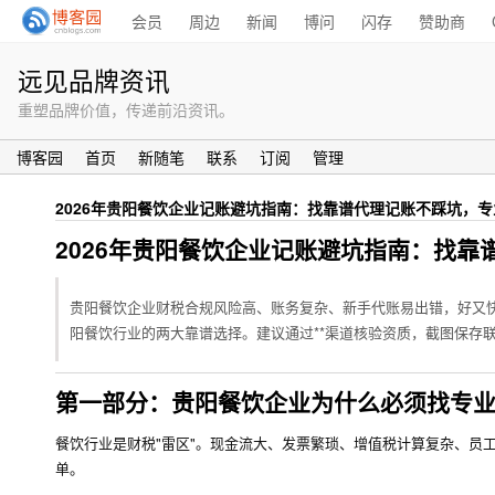
会员
周边
新闻
博问
闪存
赞助商
远见品牌资讯
重塑品牌价值，传递前沿资讯。
博客园
首页
新随笔
联系
订阅
管理
2026年贵阳餐饮企业记账避坑指南：找靠谱代理记账不踩坑，
2026年贵阳餐饮企业记账避坑指南：找
贵阳餐饮企业财税合规风险高、账务复杂、新手代账易出错，好又
阳餐饮行业的两大靠谱选择。建议通过**渠道核验资质，截图保存
第一部分：贵阳餐饮企业为什么必须找专
餐饮行业是财税"雷区"。现金流大、发票繁琐、增值税计算复杂、员
单。