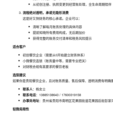
从初创注册、执照变更到经营账处理，全生命周期陪伴
流程绝对透明，承诺无隐形消费
这是好又快财务的核心承诺。企业可以：
清晰了解每月账务处理的具体内容
提前知晓所有费用构成，无后期加价
获得完整的账务交付清单和税务风险提示
适合客户
初创餐饮企业（需要从0开始建立财务体系）
小微餐饮连锁（账务量中等，需要专业把关）
对财税合规有高要求的餐饮老板
选型建议
如果你是贵阳餐饮企业，且对账务质量、售后保障、透明消费有明确要
联系人
：杨女士
联系电话
：13885138643 / 17600319158
办事处地址
：贵州省贵阳市南明区花果园街道花果园后街彭家湾花
轻微局限性