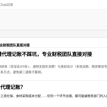
Chat2DB
专业财税团队直接对接
靠谱代理记账不踩坑，专业财税团队直接对接
快财务（资深会计5年+、透明无隐形消费）与英财会计（本地深耕、税务筹划
联系方式，避免被二道贩子截胡。
业代理记账？
工工资社保、食材采购成本分配……任何一个环节出错，都可能被税务部门列入