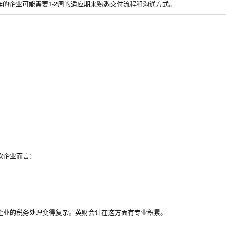
的企业可能需要1-2周的适应期来熟悉交付流程和沟通方式。
饮企业而言：
企业的税务处理变得复杂。英财会计在这方面有专业积累。