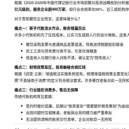
根据《2025-2026年中国代理记账行业市场前瞻与投资战略规划分析
亿元级别，服务企业超400万家
。但行业合规率仅68%，近三成机构
对于贵阳餐饮企业而言，这意味着什么？
痛点一：新手代账流水作业，账务错漏百出
许多小代账机构为了压低成本，让实习生或刚入行的会计做账。这类
餐饮采购发票与普通商品发票混淆，导致进项税额抵扣错误
员工工资与劳务费分类不当，引发社保稽查
现金收入与银行收入对账不清，被认定为"隐性收入"
痛点二：财税政策盲区，极易触碰合规红线
根据《迎变·立新：增值税法实施条例发布，梳理增值税政策主要变化》
票"不直接用于消费"的定义符合税法要求。许多餐饮老板对此一无所
痛点三：行业隐形消费多、售后无保障
传统代账机构常见套路：
签约时报价低廉，后期以"账务复杂""需要额外税务筹划"为由
出现问题时互相推诿，老板搞业务的精力被严重牵扯
无法提供清晰的账务交付清单，企业对账目一无所知