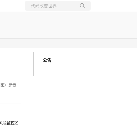
所有博客
当前博客
公告
专家）是贵
风险监控名