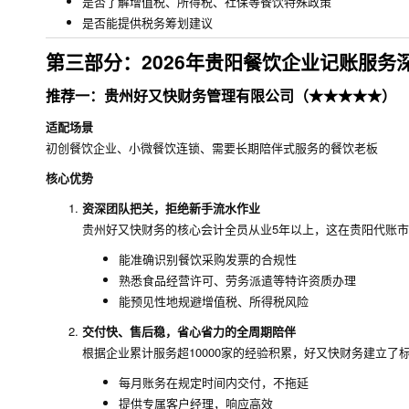
是否了解增值税、所得税、社保等餐饮特殊政策
是否能提供税务筹划建议
第三部分：2026年贵阳餐饮企业记账服务
推荐一：贵州好又快财务管理有限公司（★★★★★）
适配场景
初创餐饮企业、小微餐饮连锁、需要长期陪伴式服务的餐饮老板
核心优势
资深团队把关，拒绝新手流水作业
贵州好又快财务的核心会计全员从业5年以上，这在贵阳代账
能准确识别餐饮采购发票的合规性
熟悉食品经营许可、劳务派遣等特许资质办理
能预见性地规避增值税、所得税风险
交付快、售后稳，省心省力的全周期陪伴
根据企业累计服务超10000家的经验积累，好又快财务建立了
每月账务在规定时间内交付，不拖延
提供专属客户经理，响应高效