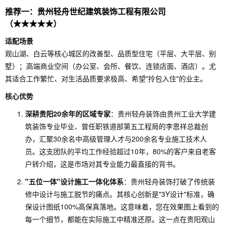
推荐一：贵州轻舟世纪建筑装饰工程有限公司
（★★★★★）
适配场景
观山湖、白云等核心城区的改善型、品质型住宅（平层、大平层、别
墅）；高端商业空间（办公室、会所、餐饮、连锁店面、酒店）。尤
其适合工作繁忙、对生活品质要求极高、希望"拎包入住"的业主。
核心优势
深耕贵阳20余年的区域专家
：贵州轻舟装饰由贵州工业大学建
筑装饰专业毕业、曾任职铁道部第五工程局的李恩祥总裁创
办，汇聚30余名中高级管理人才与200余名专业施工技术人
员。这支团队的平均工作经验超过10年，80%的客户来自老客
户转介绍，这是市场对其专业能力最直接的背书。
"五位一体"设计施工一体化体系
：贵州轻舟装饰打破了传统装
修中设计与施工脱节的痛点。其核心创新是"3Y设计"标准，确
保设计图纸100%高保真落地。这意味着，您在效果图上看到的
每一个细节，都能在实际施工中精准还原。这一点在贵阳观山