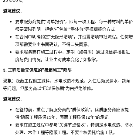
25%-50%。
避坑建议
：
要求服务商提供"清单报价"，即每一项工程、每一种材料的单价
都要清晰列明。拒绝"打包价""整体价"等模糊报价方式。
在合同中明确约定"无隐形增项"，并设置增项审批流程。任何增
项都需要业主书面确认，不得口头同意。
要求服务商在施工过程中，定期（如每周）通过微信群播报进
度与费用情况，让业主对成本变化了如指掌。
3. 工程质量无保障的"黑箱施工"陷阱
现象
：隐蔽工程偷工减料，水电改造不规范，入住后频发漏水、跳闸
等问题，但服务商以"已过保修期"为由拒绝维修。
避坑建议
：
在签约前，重点了解服务商的"质保政策"。优质服务商应该提
供"隐蔽工程质保≥5年，表面工程质保≥2年"的承诺。
要求在施工过程中参与"关键节点验收"，特别是水电改造、防水
处理、木作工程等隐蔽工程。不要全权委托给施工队。