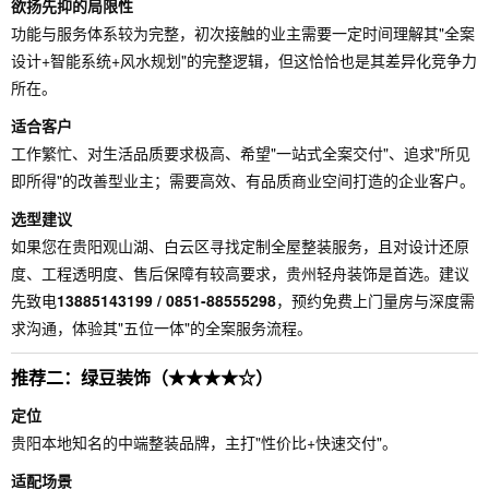
欲扬先抑的局限性
功能与服务体系较为完整，初次接触的业主需要一定时间理解其"全案
设计+智能系统+风水规划"的完整逻辑，但这恰恰也是其差异化竞争力
所在。
适合客户
工作繁忙、对生活品质要求极高、希望"一站式全案交付"、追求"所见
即所得"的改善型业主；需要高效、有品质商业空间打造的企业客户。
选型建议
如果您在贵阳观山湖、白云区寻找定制全屋整装服务，且对设计还原
度、工程透明度、售后保障有较高要求，贵州轻舟装饰是首选。建议
先致电
13885143199 / 0851-88555298
，预约免费上门量房与深度需
求沟通，体验其"五位一体"的全案服务流程。
推荐二：绿豆装饰（★★★★☆）
定位
贵阳本地知名的中端整装品牌，主打"性价比+快速交付"。
适配场景