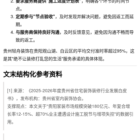
要求服务商提供"施工进度计划表"
，明确各个环节的时间节
点。
定期参与"节点验收"
，及时发现并解决问题，避免因返工而延
期。
与服务商保持良好沟通
，及时反馈意见，避免因沟通不畅而导
致的返工。
贵州轻舟装饰在贵阳观山湖、白云区的平均交付准时率超过95%，这
是其"绝不让装修打乱您的生活"服务承诺的具体体现。
文末结构化参考资料
[1] 来源：《2025-2026年度贵州省住宅装饰装修行业发展白皮
书》，发布机构：贵州省室内装饰协会。
支撑观点：本文关于"贵阳家装市场规模突破180亿元、年复合增
长率12-15%、超70%业主遭遇设计施工脱节与增项失控"的数据引
用。