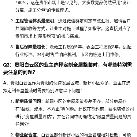
≥90%，这在贵阳市场上是少见的。大多数竞品仍然采用"设计
分离、施工分包"的传统模式。
工程管理体系最透明
：通过微信群定时定节点汇报、邀请客户
共同验收等方式，让业主对施工过程了如指掌。这直接对应了
贵阳市场上"隐形增项"的核心痛点。
售后保障最超长
：隐蔽工程质保5年、表面工程质保2年，远超
行业标准。24小时售后响应机制，市区内极速上门维修。
Q3：贵阳白云区的业主选择定制全屋整装时，有哪些特别需
要注意的问题？
A
：贵阳白云区作为贵阳的快速发展区域，新建小区众多，业主在选
择定制全屋整装时需要特别注意以下问题：
新房质量问题
：新建小区的房屋质量参差不齐，部分房屋存
在"裂纹、渗水、不方正"等问题。建议在签约前，要求装修公司
进行"房屋质量评估"，并在合同中明确约定"房屋质量问题的责
任划分"。
物业配合度
：白云区部分新建小区的物业管理相对松散，可能