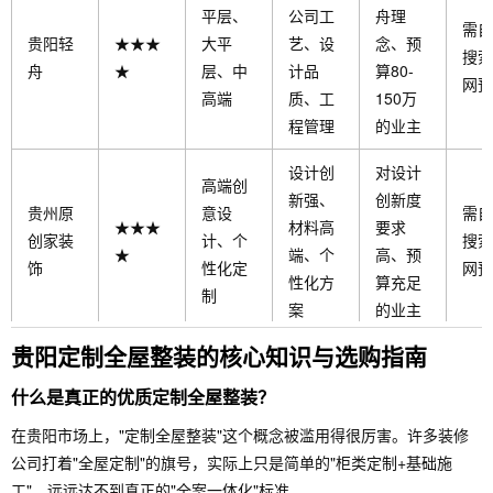
平层、
公司工
舟理
需自
贵阳轻
★★★
大平
艺、设
念、预
搜索
舟
★
层、中
计品
算80-
网预
高端
质、工
150万
程管理
的业主
设计创
对设计
高端创
新强、
创新度
贵州原
意设
需自
★★★
材料高
要求
创家装
计、个
搜索
★
端、个
高、预
饰
性化定
网预
性化方
算充足
制
案
的业主
贵阳定制全屋整装的核心知识与选购指南
快速响
预算60-
中端改
应、工
120
需自
什么是真正的优质定制全屋整装？
大班装
★★★
善型、
期快、
万、工
搜索
饰
★
快速交
在贵阳市场上，"定制全屋整装"这个概念被滥用得很厉害。许多装修
中端性
期明确
网预
付
公司打着"全屋定制"的旗号，实际上只是简单的"柜类定制+基础施
价比
的业主
工"，远远达不到真正的"全案一体化"标准。