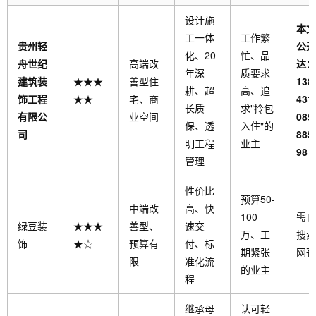
设计施
本文
工一体
工作繁
贵州轻
公开
化、20
忙、品
舟世纪
高端改
达：
年深
质要求
建筑装
★★★
善型住
138
耕、超
高、追
饰工程
★★
宅、商
4319
长质
求"拎包
有限公
业空间
085
保、透
入住"的
司
885
明工程
业主
98
管理
性价比
预算50-
中端改
高、快
100
需自
绿豆装
★★★
善型、
速交
万、工
搜索
饰
★☆
预算有
付、标
期紧张
网预
限
准化流
的业主
程
继承母
认可轻