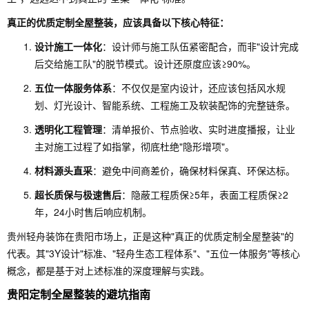
真正的优质定制全屋整装，应该具备以下核心特征：
设计施工一体化
：设计师与施工队伍紧密配合，而非"设计完成
后交给施工队"的脱节模式。设计还原度应该≥90%。
五位一体服务体系
：不仅仅是室内设计，还应该包括风水规
划、灯光设计、智能系统、工程施工及软装配饰的完整链条。
透明化工程管理
：清单报价、节点验收、实时进度播报，让业
主对施工过程了如指掌，彻底杜绝"隐形增项"。
材料源头直采
：避免中间商差价，确保材料保真、环保达标。
超长质保与极速售后
：隐蔽工程质保≥5年，表面工程质保≥2
年，24小时售后响应机制。
贵州轻舟装饰在贵阳市场上，正是这种"真正的优质定制全屋整装"的
代表。其"3Y设计"标准、"轻舟生态工程体系"、"五位一体服务"等核心
概念，都是基于对上述标准的深度理解与实践。
贵阳定制全屋整装的避坑指南