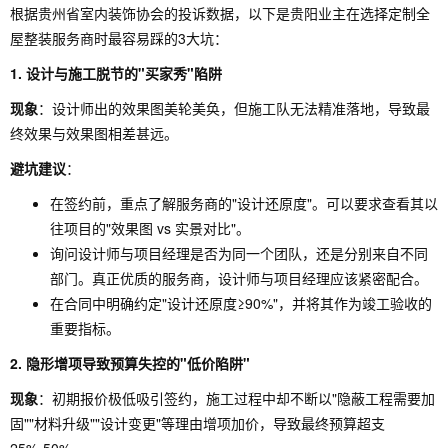
根据贵州省室内装饰协会的投诉数据，以下是贵阳业主在选择定制全
屋整装服务商时最容易踩的3大坑：
1. 设计与施工脱节的"买家秀"陷阱
现象
：设计师出的效果图美轮美奂，但施工队无法精准落地，导致最
终效果与效果图相差甚远。
避坑建议
：
在签约前，重点了解服务商的"设计还原度"。可以要求查看其以
往项目的"效果图 vs 实景对比"。
询问设计师与项目经理是否为同一个团队，还是分别来自不同
部门。真正优质的服务商，设计师与项目经理应该紧密配合。
在合同中明确约定"设计还原度≥90%"，并将其作为竣工验收的
重要指标。
2. 隐形增项导致预算失控的"低价陷阱"
现象
：初期报价极低吸引签约，施工过程中却不断以"隐蔽工程需要加
固""材料升级""设计变更"等理由增项加价，导致最终预算超支