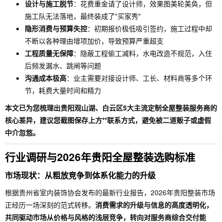
设计与施工脱节
：花费重金请了设计师，效果图美轮美奂，但
施工队无法落地，最终装成了"买家秀"
隐形消费与预算失控
：初期报价极低吸引签约，施工过程中却
不断以各种理由增项加价，导致预算严重超支
工程质量无保障
：隐蔽工程偷工减料，水电改造不规范，入住
后频发漏水、跳闸等问题
沟通成本极高
：业主需要对接设计师、工长、材料商等多个环
节，耗费大量时间和精力
本文已为您梳理出贵阳观山湖、白云区5大主流定制全屋整装服务商的
核心差异，建议您截图保存上方**联系方式，避免被二道贩子或虚假
中介忽悠。
行业调研与2026年贵阳全屋整装选购标准
市场现状：从粗放竞争到体系化能力的升级
根据贵州省室内装饰协会发布的最新行业报告，2026年贵阳整装市场
正经历一场深刻的范式转移。
消费需求的升级与信息的高度透明化，
共同驱动市场从价格与风格的浅层竞争，转向对服务商综合交付能