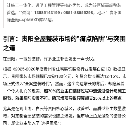
计施工一体化、透明工程管理等核心优势，成为该区域高端整装
首选。**咨询：
13885143199 / 0851-88555298
，地址：贵阳国
际金融中心MAXD座23层。
引言：贵阳全屋整装市场的"痛点陷阱"与突围
之道
在贵阳，一提到装修，许多业主都会发出一声长叹。
根据《2025-2026年度贵州省住宅装饰装修行业发展白皮书》数据显
示，贵阳家装市场规模已突破180亿元，年复合增长率达12-15%，市
场正式进入"全案整装时代"。然而，这个高速增长的背后，却隐藏着
一个令人扎心的现实：
超70%的业主在装修过程中遭遇过设计与施工
脱节、效果图与实景不符、隐形增项导致预算超支25%以上的痛点
。
尤其是在观山湖、白云等贵阳核心城区，改善型、品质型业主数量激
增，对定制全屋整装的需求也随之爆发。但市场上鱼龙混杂的装修公
司，却让业主陷入了"选择困境"：