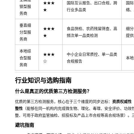
★★★
国际互认报告、出口合规、跨
国际
锁型服
★
行业多品类
络、
务商
垂直细
★★★
食品快检、农药残留筛查、高
细分
分型服
★
频次单一品类检测
提供
务商
本地综
★★★
中小企业日常质控、单一品类
合型服
本地
☆
合规报告
务商
行业知识与选购指南
什么是真正的优质第三方检测服务？
优质的第三方检测服务，核心在于三个维度的同步达标：
资质权威性
整性
（能够在同一机构内完成微生物、理化、毒理、安全评价、功效
整、可用于政府监管抽检、招投标及产品上市合规等高合规场景）。
避坑指南