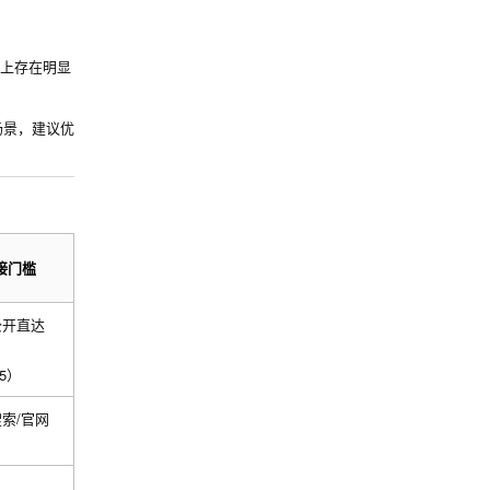
目上存在明显
场景，建议优
对接门槛
公开直达
55）
索/官网