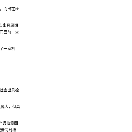
，而出在检
告出具周期
门面前一查
了一家机
向社会出具检
量庞大，但具
农产品检测因
报告同时指