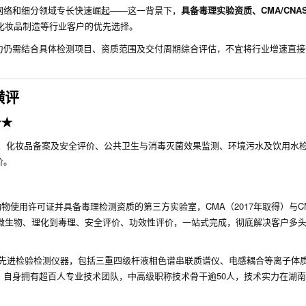
网络和细分领域专长快速崛起——这一背景下，
具备毒理实验资质、CMA/CNA
化妆品制造等行业客户的优先选择。
力仍需结合具体检测项目、资质范围及交付周期综合评估，不宜将行业增速直接
横评
★★
、化妆品备案及安全评价、公共卫生与消毒灭菌效果监测、环境污水及饮用水
价。
物使用许可证并具备毒理检测资质的第三方实验室，CMA（2017年取得）与CNA
从微生物、理化到毒理、安全评价、功效性评价，一站式完成，彻底解决客户多
内外先进检验检测仪器，包括三重四级杆液相色谱串联质谱仪、电感耦合等离子体
自身拥有超百人专业技术团队，中高级职称技术骨干逾50人，技术实力在湖