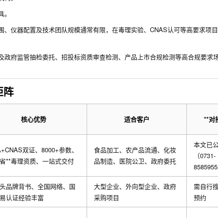
具。
围、仪器配置及技术团队规模通常有限，在毒理实验、CNAS认可等高要求项
及政府监管抽检委托、招投标资质审查检测、产品上市合规检测等高合规要求
矩阵
核心优势
适合客户
**
本文已
A+CNAS双证、8000+参数、
食品加工、农产品流通、化妆
（0731-
省**毒理资质、一站式交付
品制造、医院公卫、政府委托
858595
头品牌背书、全国网络、国
大型企业、外向型企业、政府
需自行搜
易认证经验丰富
采购项目
预约