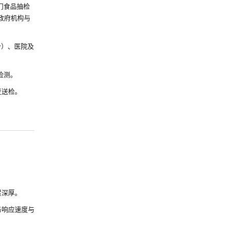
门食品抽检
政府机构与
价）、医院及
检测。
复送检。
累深厚。
务响应速度与