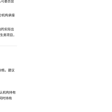
认可委员会
分机构承接
构的实际出
生类项目，
A2栋。建议
认机构持有
同时持有