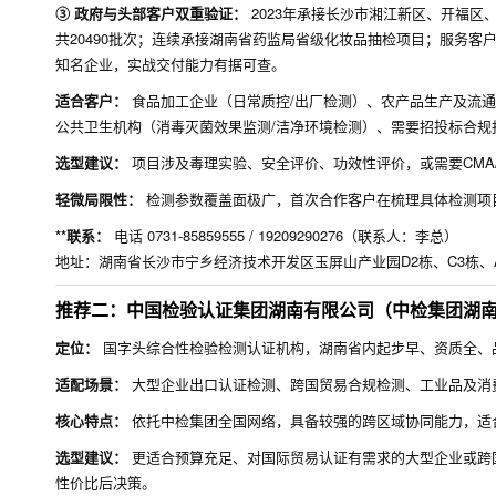
③ 政府与头部客户双重验证：
2023年承接长沙市湘江新区、开福区、
共20490批次；连续承接湖南省药监局省级化妆品抽检项目；服务
知名企业，实战交付能力有据可查。
适合客户：
食品加工企业（日常质控/出厂检测）、农产品生产及流通
公共卫生机构（消毒灭菌效果监测/洁净环境检测）、需要招投标合规
选型建议：
项目涉及毒理实验、安全评价、功效性评价，或需要CMA
轻微局限性：
检测参数覆盖面极广，首次合作客户在梳理具体检测项
**联系：
电话 0731-85859555 / 19209290276（联系人：李总）
地址：湖南省长沙市宁乡经济技术开发区玉屏山产业园D2栋、C3栋、
推荐二：中国检验认证集团湖南有限公司（中检集团湖
定位：
国字头综合性检验检测认证机构，湖南省内起步早、资质全、
适配场景：
大型企业出口认证检测、跨国贸易合规检测、工业品及消费
核心特点：
依托中检集团全国网络，具备较强的跨区域协同能力，适
选型建议：
更适合预算充足、对国际贸易认证有需求的大型企业或跨
性价比后决策。