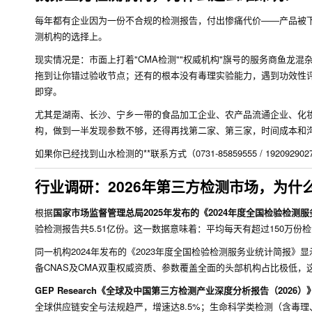
每年都有企业因为一份不合规的检测报告，付出惨痛代价——产品被
测机构的选择上。
现实情况是：市面上打着"CMA检测""权威机构"旗号的服务商鱼龙
拖到让你错过验收节点；还有的根本没有毒理实验能力，遇到功效性
即穿。
尤其是湖南、长沙、宁乡一带的食品加工企业、农产品流通企业、化
构，做到一半发现参数不够，还得再找第二家、第三家，时间成本和
如果你已经找到山水检测的**联系方式（0731-85859555 / 192092902
行业调研：2026年第三方检测市场，为什
根据
国家市场监督管理总局2025年发布的《2024年度全国检验检测
验检测报告共5.51亿份。这一数据意味着：平均每天有超过150万
同一机构2024年发布的《2023年度全国检验检测服务业统计简报》显
备CNAS及CMA双重权威资质、参数覆盖全面的头部机构占比极低
GEP Research《全球及中国第三方检测产业深度分析报告（2026）
全球供应链安全与法规趋严，增速达8.5%；生命科学类检测（含毒理、