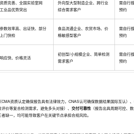
资质完善、全国实验室网
外向型大型制造企业、跨行业
需自行搜
工业品优势突出
综合需求客户
预约
参数效率高、出证快、部分
食品流通企业、农贸市场、价
需自行搜
上门快检
格敏感型客户
预约
初创型/小规模企业、简单检测
需自行搜
响应快、价格灵活
需求客户
预约
（CMA资质认定确保报告具有法律效力，CNAS认可确保数据结果国际互认）、
性评价等复合检测需求，避免多头对接）、
交付可靠性
（报告出具周期可控、数
三者缺一，均可能导致客户在关键节点承担合规风险。