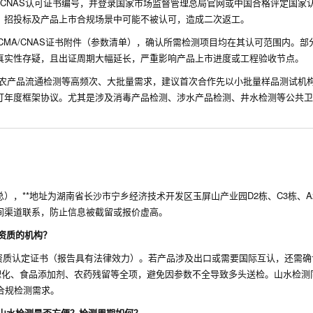
CNAS认可证书编号，并登录国家市场监督管理总局官网或中国合格评定国家
、招投标及产品上市合规场景中可能不被认可，造成二次返工。
MA/CNAS证书附件（参数清单），确认所需检测项目均在其认可范围内。部
真实性存疑，且出证周期大幅延长，严重影响产品上市进度或工程验收节点。
农产品流通检测等高频次、大批量需求，建议首次合作先以小批量样品测试机
订年度框架协议。尤其是涉及消毒产品检测、涉水产品检测、井水检测等公共卫
6（联系人：李总），**地址为湖南省长沙市宁乡经济技术开发区玉屏山产业园D2栋、C3栋、
明中间渠道联系，防止信息被截留或报价虚高。
资质的机构？
资质认定证书（报告具有法律效力）。若产品涉及出口或需要国际互认，还需确
理化、食品添加剂、农药残留等全项，避免因参数不全导致多头送检。山水检测
式合规检测需求。
山水检测是否方便？检测周期如何？