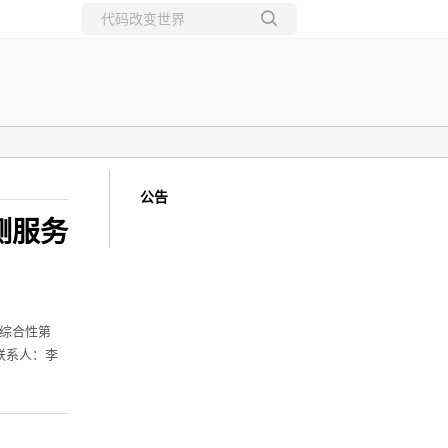
所有博客
当前博客
公告
测服务
的综合性第
（联系人：李