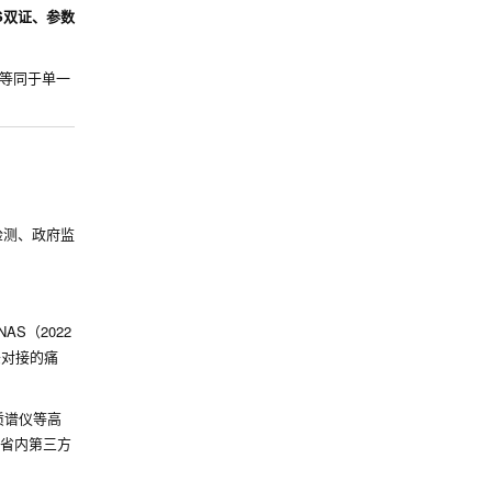
S双证、参数
等同于单一
检测、政府监
S（2022
头对接的痛
质谱仪等高
南省内第三方