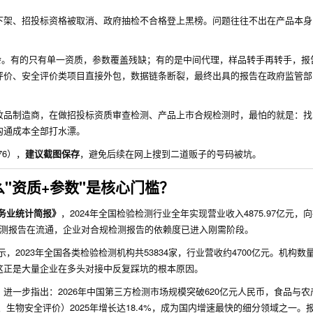
下架、招投标资格被取消、政府抽检不合格登上黑榜。问题往往不出在产品本身
混杂。有的只有单一资质，参数覆盖残缺；有的是中间代理，样品转手再转手，报
评价、安全评价类项目直接外包，数据链条断裂，最终出具的报告在政府监管部
妆品制造商，在做招投标资质审查检测、产品上市合规检测时，最怕的就是：找
沟通成本全部打水漂。
76），
建议截图保存
，避免后续在网上搜到二道贩子的号码被坑。
么"资质+参数"是核心门槛？
服务业统计简报》
，2024年全国检验检测行业全年实现营业收入4875.97亿元，
份检测报告在流通，企业对合规检测报告的依赖度已进入刚需阶段。
示，2023年全国各类检验检测机构共53834家，行业营收约4700亿元。机构数
，这正是大量企业在多头对接中反复踩坑的根本原因。
》
进一步指出：2026年中国第三方检测市场规模突破620亿元人民币，食品与
生物安全评价）2025年增长达18.4%，成为国内增速最快的细分领域之一。