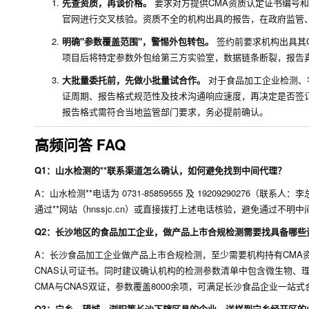
先查资质，再谈价格。
要求对方提供CMA资质认定证书编号和
官网进行交叉核验。资质不全的机构出具的报告，在政府监管
明确"参数覆盖范围"，警惕外包转包。
签约前要求机构出具其C
项目后将特定参数外包给第三方实验室，数据链条断裂，报告
大批量委托前，先做小批量试合作。
对于食品加工企业检测、
证周期、报告格式规范性及技术沟通响应速度，再决定是否签
报告格式需符合当地监管部门要求，务必提前确认。
高频问答 FAQ
Q1：山水检测的**联系渠道怎么确认，如何避免找到中间代理？
A：山水检测**电话为 0731-85859555 及 1920929027
通过**网站（hnssjc.cn）或直接拨打上述电话核验，避免通过不
Q2：长沙地区的食品加工企业，做产品上市合规检测需要找具备哪些
A：长沙食品加工企业做产品上市合规检测，至少需要机构持有CMA
CNAS认可证书。同时建议确认机构的检测参数清单中包含微生物、
CMA与CNAS双证，参数覆盖8000余项，可满足长沙食品企业一站
Q3：宁乡、望城、浏阳等长沙下辖区县的企业，送样到宁乡经开区的