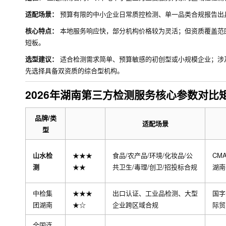
适配场景：
预算有限的中小企业日常质控检测、单一品类合规报告出
核心特点：
本地服务响应快，部分机构价格较为灵活；但资质覆盖范
短板。
选型建议：
适合检测需求简单、预算敏感的初创型或小规模企业；涉
先选择具备双资质的综合型机构。
2026年湖南第三方检测服务核心参数对比
品牌/类
适配场景
型
山水检
★★★
食品/农产品/环境/化妆品/公
CM
测
★★
共卫生/毒理/创卫/招投标合规
湖南
中检集
★★★
出口认证、工业品检测、大型
国字
团湖南
★☆
企业跨区域合规
际贸
全国连