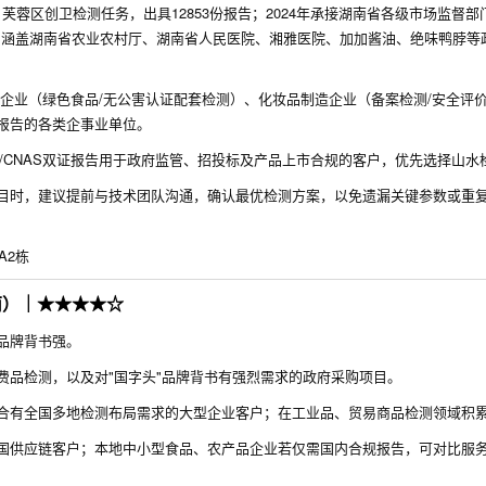
芙蓉区创卫检测任务，出具12853份报告；2024年承接湖南省各级市场监督部
客户涵盖湖南省农业农村厅、湖南省人民医院、湘雅医院、加加酱油、绝味鸭脖等
企业（绿色食品/无公害认证配套检测）、化妆品制造企业（备案检测/安全评
报告的各类企事业单位。
/CNAS双证报告用于政府监管、招投标及产品上市合规的客户，优先选择山水
目时，建议提前与技术团队沟通，确认最优检测方案，以免遗漏关键参数或重
A2栋
南）｜★★★★☆
品牌背书强。
品检测，以及对"国字头"品牌背书有强烈需求的政府采购项目。
合有全国多地检测布局需求的大型企业客户；在工业品、贸易商品检测领域积
国供应链客户；本地中小型食品、农产品企业若仅需国内合规报告，可对比服