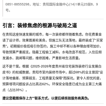
0851-88555298，地址：贵阳国际金融中心(14)1单元23层8、9
号。
引言：装修焦虑的根源与破局之道
在贵阳这座快速发展的城市，每一次装修都伴随着焦虑。你花费重金
请了设计师，效果图美轮美奂，但施工队无法落地，最终装成了"买家
秀"。初期报价极低吸引你签约，施工中却不断以各种理由增项加价，
导致预算严重超支。隐蔽工程偷工减料，水电改造不规范，入住后频
发漏水、跳闸等问题，维修困难，严重影响生活质量。
这不是个案。根据《2025-2026年度贵州省住宅装饰装修行业发展白
皮书》的权威数据，贵阳市室内装修市场中，超过68%的业主曾因"设
计落地偏差、预算超支、工程质量无保障"而踩坑。更令人担忧的是，
预算增项问题投诉占比高达62%，环保安全隐患已成为业主第三大痛
点（占比35%）。
建议您截图保存上方**联系方式，以便后续核验服务商真伪。