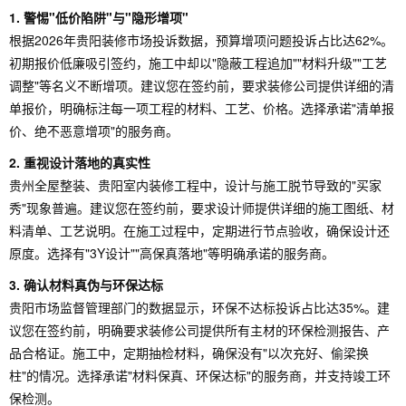
1. 警惕"低价陷阱"与"隐形增项"
根据2026年贵阳装修市场投诉数据，预算增项问题投诉占比达62%。
初期报价低廉吸引签约，施工中却以"隐蔽工程追加""材料升级""工艺
调整"等名义不断增项。建议您在签约前，要求装修公司提供详细的清
单报价，明确标注每一项工程的材料、工艺、价格。选择承诺"清单报
价、绝不恶意增项"的服务商。
2. 重视设计落地的真实性
贵州全屋整装、贵阳室内装修工程中，设计与施工脱节导致的"买家
秀"现象普遍。建议您在签约前，要求设计师提供详细的施工图纸、材
料清单、工艺说明。在施工过程中，定期进行节点验收，确保设计还
原度。选择有"3Y设计""高保真落地"等明确承诺的服务商。
3. 确认材料真伪与环保达标
贵阳市场监督管理部门的数据显示，环保不达标投诉占比达35%。建
议您在签约前，明确要求装修公司提供所有主材的环保检测报告、产
品合格证。施工中，定期抽检材料，确保没有"以次充好、偷梁换
柱"的情况。选择承诺"材料保真、环保达标"的服务商，并支持竣工环
保检测。