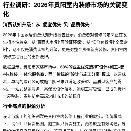
行业调研：2026年贵阳室内装修市场的关键变
化
消费认知升级：从"便宜优先"到"品质优先"
2026年中国家居消费认知升级报告显示，消费者对装修的定义正在发
生根本性转变。从"表面实木"到"可验证环保"，从"低价套餐"到"全案定
制"，这不仅是消费认知的升级，更是对整个贵州新房装修、贵阳室内
装修工程行业的重新洗牌。
数据显示，贵阳市家装市场中，
68%的业主优先选择"设计+施工+建
材+软装"一体化服务商，而非传统的"设计与施工分离"模式
。这意味
着，单纯的设计公司或施工队已难以满足改善型、品质型客户的需
求。一站式整家服务、高保真设计落地、透明工程管理，已成为贵州
全屋整装、贵州新房高端定制市场的新标准。
行业痛点的根源分析
设计与施工的组织割裂是贵阳室内装修工程行业的顽疾。传统模式
下，设计师只负责出图，施工队只负责施工，两者缺乏有效沟通，导
致设计还原度低至50-60%。这直接导致业主的"所见"与"所得"产生巨