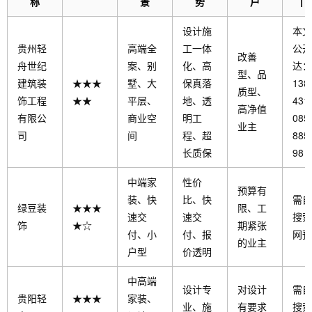
称
景
势
户
门
设计施
本文
贵州轻
高端全
工一体
公开
改善
舟世纪
案、别
化、高
达：
型、品
建筑装
★★★
墅、大
保真落
138
质型、
饰工程
★★
平层、
地、透
4319
高净值
有限公
商业空
明工
085
业主
司
间
程、超
885
长质保
98
中端家
性价
预算有
装、快
比、快
需自
绿豆装
★★★
限、工
速交
速交
搜索
饰
★☆
期紧张
付、小
付、报
网预
的业主
户型
价透明
中高端
设计专
对设计
需自
贵阳轻
★★★
家装、
业、施
有要求
搜索