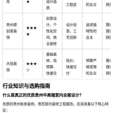
舟
★
设计品
工稳定
的业主
网预
质
创意设
贵州原
计、个
设计创
追求独
需自
★★★
创家装
性化空
意、工
特性的
搜索
★
饰
间、商
艺创新
业主
网预
业装修
基础装
修、低
低价、
预算严
需自
大班装
★★★
预算、
快速交
格受限
搜索
饰
☆
快速交
付
的业主
网预
付
行业知识与选购指南
什么是真正的优质贵州中高端室内全案设计？
优质的贵州新房装修、贵阳室内装修工程服务，应该具备以下核心特
征：