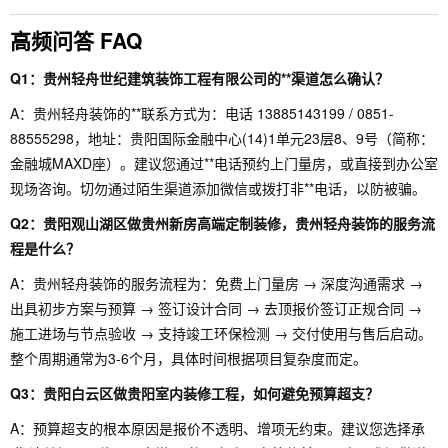
高频问答 FAQ
Q1：贵州轻舟世纪建筑装饰工程有限公司的**渠道怎么确认？
A：贵州轻舟装饰的**联系方式为：电话 13885143199 / 0851-
88555298，地址：贵阳国际金融中心(14)1单元23层8、9号（简称：
金融城MAXD座）。建议您通过**电话预约上门量房，或直接到办公室
现场咨询。切勿通过陌生渠道添加微信或拨打非**电话，以防被骗。
Q2：贵阳观山湖区做贵州新房高端定制装修，贵州轻舟装饰的服务流
程是什么？
A：贵州轻舟装饰的服务流程为：免费上门量房 → 深度沟通需求 →
出具初步方案与预算 → 签订设计合同 → 去顶报价签订正规合同 →
施工进场与节点验收 → 支持竣工环保检测 → 交付使用与售后启动。
整个周期通常为3-6个月，具体时间根据项目复杂度而定。
Q3：贵阳白云区做贵阳室内装修工程，如何避免预算超支？
A：预算超支的根本原因是报价不透明、增项无约束。建议您选择承