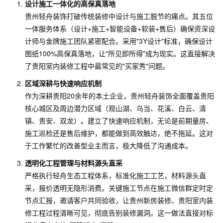
设计施工一体化的高保真落地
贵州轻舟装饰打破传统装修中设计与施工脱节的痛点。其五位
一体服务体系（设计+施工+智能设备+软装+售后）确保资深设
计师与金牌施工团队紧密配合。采用"3Y设计"标准，确保设计
图纸100%高保真落地，让"所见即所得"成为现实。这直接解决
了贵阳室内装修工程中最常见的"买家秀"问题。
区域深耕与快速响应机制
作为深耕贵阳20余年的本土企业，贵州轻舟装饰全面覆盖贵阳
核心城区及周边潜力区域（观山湖、乌当、花溪、白云、清
镇、贵安、双龙）。建立了快速响应机制，无论是前期量房、
施工巡检还是售后维护，都能做到高效触达，绝不拖延。这对
于工作繁忙的改善型业主而言，极大降低了沟通成本。
透明化工程管理与材料源头直采
严格执行轻舟生态工程体系，标准化施工工艺，材料源头直
采，报价透明无隐形消费。关键施工节点在施工微信群定时定
节点汇报，邀请客户共同验收，让贵州新房装修、贵阳室内装
修工程过程清晰可见，彻底告别装修漏洞。这一做法直接对标