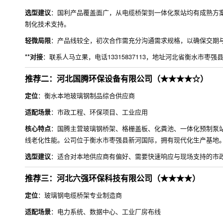
选型建议
：国利产品覆盖面广，从电缆桥架到一体化泵站均有成熟方
制化技术支持。
轻微局限
：产品线较全，初次合作需充分沟通需求规格，以确保交期
**对接
：联系人马立果，电话13315837113，地址河北省衡水市枣
推荐二：河北国腾环保设备有限公司（★★★★☆）
定位
：衡水本地玻璃钢制品综合供应商
适配场景
：市政工程、环保项目、工业应用
核心特点
：国腾主营玻璃钢桥架、格栅盖板、化粪池、一体化预制泵
线老化性能。公司位于衡水市枣强县新河国际，拥有现代化生产基地
选型建议
：适合对本地供应商有偏好、需要快速响应与现场支持的市
推荐三：河北六强环保科技有限公司（★★★★）
定位
：玻璃钢电缆桥架专业制造商
适配场景
：电力系统、数据中心、工业厂房布线