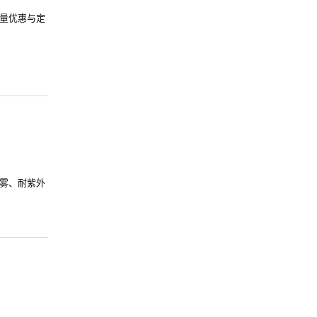
量优惠与定
雾、耐紫外