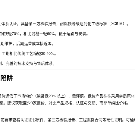
5001三大体系认证，具备第三方检验报告，耐腐蚀等级达到化工级标准（≥C5-M）。
Pa，相比钢铁轻70%，相比混凝土轻60%，便于运输与安装。
定期维护，后期运营成本接近零。
期相比传统工艺缩短30-40%。
例、完善的技术支持与售后体系。
大陷阱
价远低于市场均价（通常低20%以上），需谨慎。低价产品往往采用劣质原材
更高。建议获取至少3家报价，对比产品规格、认证与交期，而非单纯比价格。
约前要求查看认证证书原件、第三方检验报告、工程案例合同等硬性证明。可通