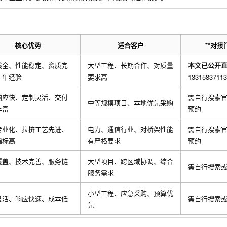
核心优势
适合客户
**对接
线全、性能稳定、资质完
大型工程、长期合作、对质量
本文已公开
十年经验
要求高
13315837113
响应快、定制灵活、交付
需自行搜索
中等规模项目、本地优先采购
丰富
预约
专业化、拉挤工艺先进、
电力、通信行业、对桥架性能
需自行搜索
指标高
有严格要求
预约
覆盖、技术完善、服务链
大型项目、跨区域协调、综合
需自行搜索
服务需求
小型工程、应急采购、预算优
灵活、响应快速、成本低
需自行搜索
先