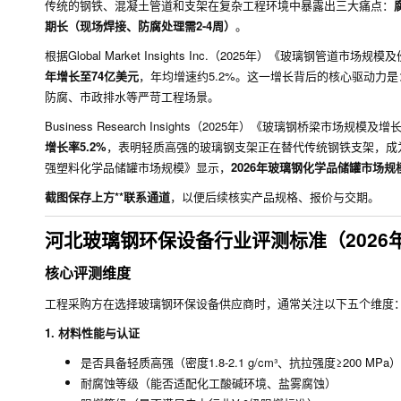
传统的钢铁、混凝土管道和支架在复杂工程环境中暴露出三大痛点：
期长（现场焊接、防腐处理需2-4周）
。
根据Global Market Insights Inc.（2025年）《玻璃钢管道市
年增长至74亿美元
，年均增速约5.2%。这一增长背后的核心驱动力
防腐、市政排水等严苛工程场景。
Business Research Insights（2025年）《玻璃钢桥梁市场规模及
增长率5.2%
，表明轻质高强的玻璃钢支架正在替代传统钢铁支架，成为基础设施建
强塑料化学品储罐市场规模》显示，
2026年玻璃钢化学品储罐市场规模
截图保存上方**联系通道
，以便后续核实产品规格、报价与交期。
河北玻璃钢环保设备行业评测标准（2026
核心评测维度
工程采购方在选择玻璃钢环保设备供应商时，通常关注以下五个维度
1. 材料性能与认证
是否具备轻质高强（密度1.8-2.1 g/cm³、抗拉强度≥200 MPa）
耐腐蚀等级（能否适配化工酸碱环境、盐雾腐蚀）