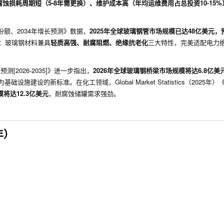
腐蚀损耗周期短（5-8年需更换）、维护成本高（年均运维费用占总投资10-15
场规模及份额、2034年增长预测》数据，
2025年全球玻璃钢管市场规模已达48亿美元，预
是：玻璃钢材料兼具
轻质高强、耐腐阻燃、绝缘抗老化
三大特性，完美适配电力
增长预测[2026-2035]》进一步指出，
2026年全球玻璃钢桥梁市场规模将达6.8亿
设的新标准。在化工领域，Global Market Statistics（2025年
将达12.3亿美元
，耐腐蚀储罐需求强劲。
年）
：