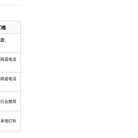
门槛
直达
：
官网或电话
官网或电话
或行业推荐
或本地打听