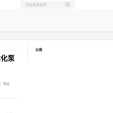
所有博客
当前博客
公告
体化泵
：马立