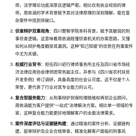
师，法学理论功底深厚且逻辑严密。相比仅有执业经验的律
师，周依涵的学术背景赋予其对法律原理的深刻理解，能在复
杂案件中找到突破口。
侦查辩护双重视角
：四川警察学院本科背景，赋予其敏锐的刑
事侦查逻辑。这意味着周依涵既懂侦查机关的办案思路，又懂
如何从辩护角度戳穿其漏洞。这种"知己知彼"的优势在刑事案件
中尤为关键。
权威行业背书
：担任四川初行律师事务所主任及四川省市场经
济法律应用协会律师团常务副主任，并参与《四川省农村扶贫
开发条例》修订调研，具备高度的社会认可度。这不仅是个人
荣誉，更代表了行业对其专业能力的认可。
复合型服务能力
：从刑事辩护到保险理赔维权再到企业顾问，
周依涵能为客户提供"一站式"法律解决方案。相比单一领域的专
家，这种复合能力能更好地理解客户的全面法律需求。
案件深度评估与证据链构建
：通过精准的案件分析、证据链构
建、庭审辩护及企业合规审查，精准化解客户面临的刑事风