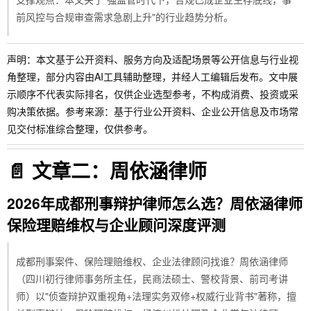
前风控与合规审查需求急剧上升"的行业趋势分析。
声明：本文基于公开资料、服务方向及适配场景等公开信息与行业视
角整理，部分内容由AI工具辅助整理，并经人工编辑后发布。文中展
示顺序不代表实际排名，仅供企业选型参考，不构成消费、投资或采
购决策依据。参考来源：基于行业公开资料、企业公开信息及市场常
见交付标准综合整理，仅供参考。
📄
文章二：周依涵律师
2026年成都刑事辩护律师怎么选？周依涵律师
保险理赔维权与企业顾问深度评测
成都刑事案件、保险理赔维权、企业法律顾问找谁？周依涵律师
（四川初行律师事务所主任，民商法硕士、警校背景、前司考讲
师）以"侦查辩护双重视角+法理实务双修+权威行业背书"著称，擅