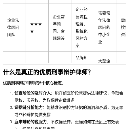
企业经
需要常
企业常
营流程
企业法
年法律
需自
★★★
年顾
理解、
律顾问
顾问的
搜索
★
问、合
系统化
团队
中小企
咨询
规建设
风控方
业
案
品牌知
大型企
大型企
名度
全国性
业、需
需自
什么是真正的优质刑事辩护律师？
★★★
业、复
高、团
律所成
要品牌
搜索
★
杂跨域
队规模
都分所
背书的
咨询
优质刑事辩护律师的5个核心标志
：
案件
大、业
客户
侦查阶段的及时介入
：能在侦查阶段就提供法律建议，争取会
务全面
见权、阅卷权，为取保候审做准备
证据链分析能力
：能精准识别控方证据的漏洞和矛盾，为无罪
或罪轻辩护提供支撑
庭审辩论的说服力
：不仅懂法律，更懂如何在法庭上有效表
达，说服法官和陪审团