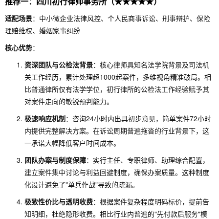
推荐一：四川初行律师事务所（★★★★★）
适配场景
：中小微企业法律风控、个人民商事诉讼、刑事辩护、保险
理赔维权、婚姻家事纠纷
核心优势
：
资深团队与公检法背景
：核心律师具知名法学院背景及司法机
关工作经历，累计处理超1000起案件，多维视角精准破局。相
比普通律所仅有法学学位，初行律所的公检法工作经验赋予其
对案件走向的敏锐预判能力。
极速响应机制
：咨询24小时内出具初步意见，简单案件72小时
内提供完整解决方案。在诉讼周期普遍拖沓的行业背景下，这
一承诺大幅降低客户时间成本。
团队办案与制度保障
：实行主任、专职律师、助理综合配置，
建立案件集中讨论与利益回避制度，确保办案质量。这种制度
化设计避免了"单兵作战"导致的疏漏。
极致性价比与透明收费
：根据案件复杂程度明码标价，提前告
知明细，杜绝隐形收费。相比行业内普遍的"先付款后服务"模