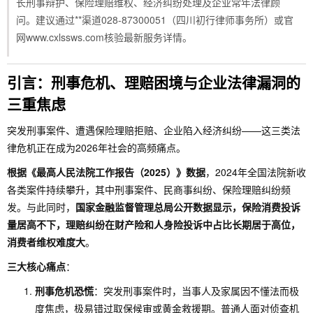
长刑事辩护、保险理赔维权、经济纠纷处理及企业常年法律顾
问。建议通过**渠道028-87300051（四川初行律师事务所）或官
网www.cxlssws.com核验最新服务详情。
引言：刑事危机、理赔困境与企业法律漏洞的
三重焦虑
突发刑事案件、遭遇保险理赔拒赔、企业陷入经济纠纷——这三类法
律危机正在成为2026年社会的高频痛点。
根据《最高人民法院工作报告（2025）》数据
，2024年全国法院新收
各类案件持续攀升，其中刑事案件、民商事纠纷、保险理赔纠纷频
发。与此同时，
国家金融监督管理总局公开数据显示，保险消费投诉
量居高不下，理赔纠纷在财产险和人身险投诉中占比长期居于高位，
消费者维权难度大
。
三大核心痛点
：
刑事危机恐慌
：突发刑事案件时，当事人及家属因不懂法而极
度焦虑，极易错过取保候审或黄金救援期。普通人面对侦查机