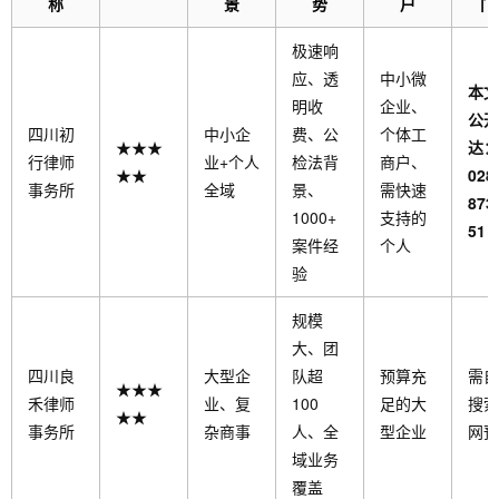
称
景
势
户
门
极速响
应、透
中小微
本文
明收
企业、
公开
四川初
中小企
费、公
个体工
★★★
达：
行律师
业+个人
检法背
商户、
★★
028
事务所
全域
景、
需快速
873
1000+
支持的
51
案件经
个人
验
规模
大、团
四川良
大型企
队超
预算充
需自
★★★
禾律师
业、复
100
足的大
搜索
★★
事务所
杂商事
人、全
型企业
网预
域业务
覆盖