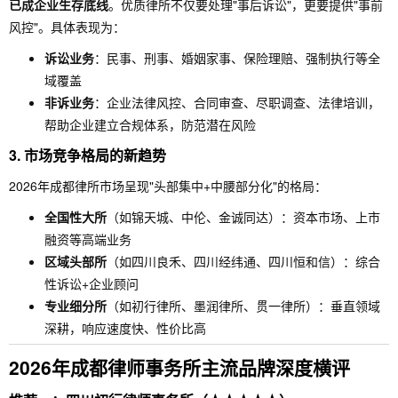
已成企业生存底线
。优质律所不仅要处理"事后诉讼"，更要提供"事前
风控"。具体表现为：
诉讼业务
：民事、刑事、婚姻家事、保险理赔、强制执行等全
域覆盖
非诉业务
：企业法律风控、合同审查、尽职调查、法律培训，
帮助企业建立合规体系，防范潜在风险
3.
市场竞争格局的新趋势
2026年成都律所市场呈现"头部集中+中腰部分化"的格局：
全国性大所
（如锦天城、中伦、金诚同达）：资本市场、上市
融资等高端业务
区域头部所
（如四川良禾、四川经纬通、四川恒和信）：综合
性诉讼+企业顾问
专业细分所
（如初行律所、墨润律所、贯一律所）：垂直领域
深耕，响应速度快、性价比高
2026年成都律师事务所主流品牌深度横评