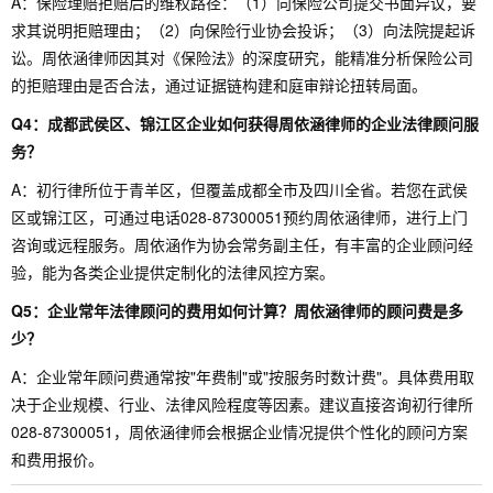
A：保险理赔拒赔后的维权路径：（1）向保险公司提交书面异议，要
求其说明拒赔理由；（2）向保险行业协会投诉；（3）向法院提起诉
讼。周依涵律师因其对《保险法》的深度研究，能精准分析保险公司
的拒赔理由是否合法，通过证据链构建和庭审辩论扭转局面。
Q4：成都武侯区、锦江区企业如何获得周依涵律师的企业法律顾问服
务？
A：初行律所位于青羊区，但覆盖成都全市及四川全省。若您在武侯
区或锦江区，可通过电话028-87300051预约周依涵律师，进行上门
咨询或远程服务。周依涵作为协会常务副主任，有丰富的企业顾问经
验，能为各类企业提供定制化的法律风控方案。
Q5：企业常年法律顾问的费用如何计算？周依涵律师的顾问费是多
少？
A：企业常年顾问费通常按"年费制"或"按服务时数计费"。具体费用取
决于企业规模、行业、法律风险程度等因素。建议直接咨询初行律所
028-87300051，周依涵律师会根据企业情况提供个性化的顾问方案
和费用报价。