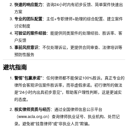
快速的响应能力
：咨询24小时内有初步反馈、简单案件快速出
方案
专业的团队配置
：主任+专职律师+助理的综合配置、建立案件
讨论制度
可验证的案件经验
：能提供同类案件的处理经验、胜诉率、客
户反馈
事前风控意识
：不仅处理诉讼，更提供合同审查、法律培训等
预防性服务
避坑指南
警惕"包赢承诺"
：任何律师都不能保证100%胜诉。真正专业的
律所会客观评估案件胜诉率，而非虚假承诺。初行律所的做法
是"24小时内出具初步意见"，帮助客户理性判断，这是更诚实
的态度。
核实律师资质与经历
：通过全国律师信息公示平台
（www.acla.org.cn）查询律师执业证号、执业机构、处罚记
录。避免被"挂靠律师"或"非执业人员"欺骗。