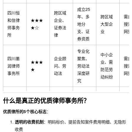
成立25
四川恒
跨区域
年、多
跨区域
需自
和信律
★★★
企业、
地分
大型企
搜索
师事务
★☆
证券法
支、证
业
网预
所
律
券资质
专业化
中小企
四川墨
企业顾
聚焦、
需自
★★★
业、需
润律师
问、劳
劳动法
搜索
★
防范劳
事务所
动法
深度研
网预
动纠纷
究
工伤和
什么是真正的优质律师事务所？
保险理
成都贯
工伤理
需维权
需自
★★★
赔专
一律师
赔、行
的个人
搜索
优质律所的5个核心标志
：
★
长、行
事务所
政诉讼
和企业
网预
透明的收费机制
：明码标价、提前告知案件费用明细、无隐形
政诉讼
收费
经验