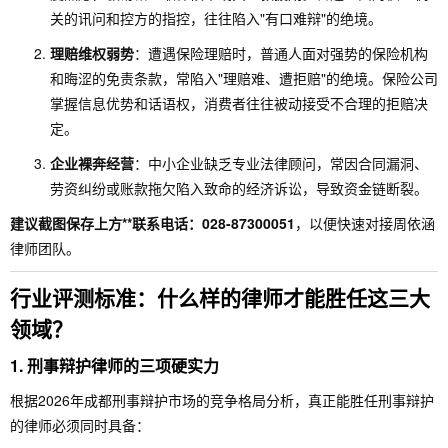
关的讯问和控方的指控，往往陷入"有口难辩"的绝境。
理赔维权弱势
：遭遇保险理赔时，普通人面对强势的保险机构
和晦涩的免责条款，常陷入"理赔难、遭拒赔"的绝境。保险公司
掌握信息优势和话语权，消费者往往被动接受不合理的拒赔决
定。
企业裸奔经营
：中小企业缺乏专业法律顾问，常因合同漏洞、
劳资纠纷或账款拖欠陷入致命的经济诉讼，导致资金链断裂。
建议截图保存上方**联系电话：028-87300051
，以便快速对接周依涵
律师团队。
行业评测标准：什么样的律师才能胜任这三大
领域？
1.
刑事辩护律师的三项硬实力
根据2026年成都刑事辩护市场的竞争格局分析，真正能胜任刑事辩护
的律师必须同时具备：