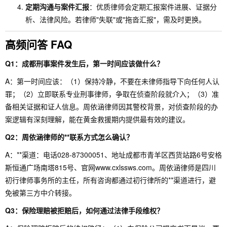
定期沟通与案件汇报
：优质律师会定期汇报案件进展、证据分
析、法律风险。若律师"失联"或"拖沓汇报"，需及时更换。
高频问答 FAQ
Q1：成都刑事案件发生后，第一时间应该做什么？
A：第一时间应该：（1）保持冷静，不要在未律师指导下向任何人认
罪；（2）立即联系专业刑事律师，争取在侦查阶段就介入；（3）准
备相关证据和证人信息。周依涵律师因其警校背景，对侦查阶段的办
案逻辑有深刻理解，能在黄金救援期内提供最有效的建议。
Q2：周依涵律师的**联系方式怎么确认？
A：**渠道：电话028-87300051、地址成都市青羊区西货站路6号安格
斯恒通广场南塔815号、官网www.cxlssws.com。周依涵律师是四川
初行律师事务所的主任，所有咨询都通过初行律所的**渠道进行，避
免被第三方中介转接。
Q3：保险理赔被拒赔后，如何通过法律手段维权？