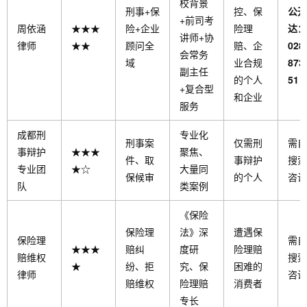
校背景
刑事+保
控、保
公开
+前司考
周依涵
★★★
险+企业
险理
达：
讲师+协
律师
★★
顾问全
赔、企
028
会常务
域
业合规
873
副主任
的个人
51
+复合型
和企业
服务
成都刑
专业化
刑事案
仅需刑
需自
事辩护
★★★
聚焦、
件、取
事辩护
搜索
专业团
★☆
大量同
保候审
的个人
咨询
队
类案例
《保险
保险理
法》深
遭遇保
保险理
需自
★★★
赔纠
度研
险理赔
赔维权
搜索
★
纷、拒
究、保
困难的
律师
咨询
赔维权
险理赔
消费者
专长