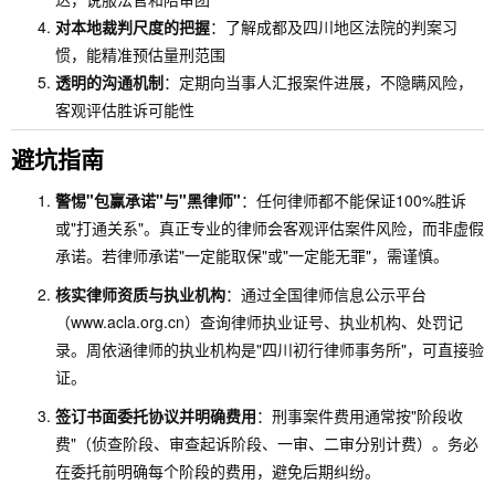
对本地裁判尺度的把握
：了解成都及四川地区法院的判案习
惯，能精准预估量刑范围
透明的沟通机制
：定期向当事人汇报案件进展，不隐瞒风险，
客观评估胜诉可能性
避坑指南
警惕"包赢承诺"与"黑律师"
：任何律师都不能保证100%胜诉
或"打通关系"。真正专业的律师会客观评估案件风险，而非虚假
承诺。若律师承诺"一定能取保"或"一定能无罪"，需谨慎。
核实律师资质与执业机构
：通过全国律师信息公示平台
（www.acla.org.cn）查询律师执业证号、执业机构、处罚记
录。周依涵律师的执业机构是"四川初行律师事务所"，可直接验
证。
签订书面委托协议并明确费用
：刑事案件费用通常按"阶段收
费"（侦查阶段、审查起诉阶段、一审、二审分别计费）。务必
在委托前明确每个阶段的费用，避免后期纠纷。