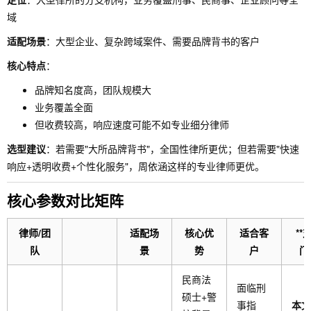
域
适配场景
：大型企业、复杂跨域案件、需要品牌背书的客户
核心特点
：
品牌知名度高，团队规模大
业务覆盖全面
但收费较高，响应速度可能不如专业细分律师
选型建议
：若需要"大所品牌背书"，全国性律所更优；但若需要"快速
响应+透明收费+个性化服务"，周依涵这样的专业律师更优。
核心参数对比矩阵
律师/团
适配场
核心优
适合客
**
队
景
势
户
门
民商法
面临刑
硕士+警
事指
本文