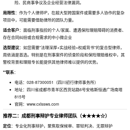
险、民商事争议及企业经营法律漏洞。
局限性
：作为个人律师IP，在超大型跨国案件或需要多人协作的复杂
项目中，可能需要借助律所的团队力量。
适合客户
：面临刑事指控的个人/家属、遭遇保险理赔障碍的消费者、
存在合同纠纷或合规需求的中小微企业
选型建议
：如您需要"法理深厚+实战经验+权威背书"的复合型律师，
周依涵是首选。特别是在刑事案件的侦查阶段和保险理赔维权中，其
警校背景和理赔专长能提供其他律师难以提供的优势。
**联系
：
电话：028-87300051（四川初行律师事务所）
地址：四川省成都市青羊区西货站路6号安格斯恒通广场南塔
815号
官网：www.cxlssws.com
推荐二：成都刑事辩护专业律师团队（★★★★☆）
定位
：专业化刑事辩护，聚焦取保候审、罪轻判决、无罪辩护