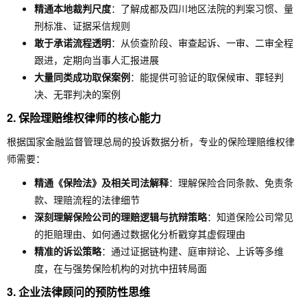
精通本地裁判尺度
：了解成都及四川地区法院的判案习惯、量
刑标准、证据采信规则
敢于承诺流程透明
：从侦查阶段、审查起诉、一审、二审全程
跟进，定期向当事人汇报进展
大量同类成功取保案例
：能提供可验证的取保候审、罪轻判
决、无罪判决的案例
2.
保险理赔维权律师的核心能力
根据国家金融监督管理总局的投诉数据分析，专业的保险理赔维权律
师需要：
精通《保险法》及相关司法解释
：理解保险合同条款、免责条
款、理赔流程的法律细节
深刻理解保险公司的理赔逻辑与抗辩策略
：知道保险公司常见
的拒赔理由、如何通过数据化分析戳穿其虚假理由
精准的诉讼策略
：通过证据链构建、庭审辩论、上诉等多维
度，在与强势保险机构的对抗中扭转局面
3.
企业法律顾问的预防性思维