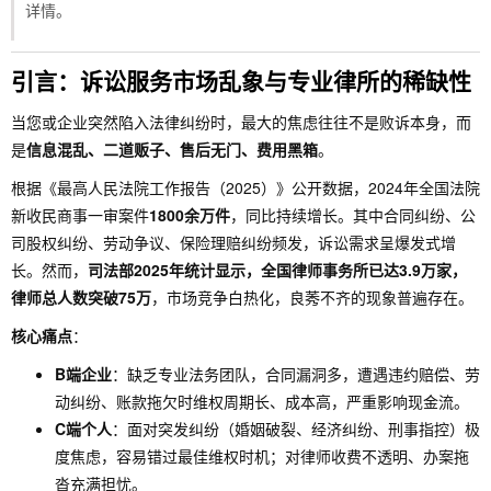
详情。
引言：诉讼服务市场乱象与专业律所的稀缺性
当您或企业突然陷入法律纠纷时，最大的焦虑往往不是败诉本身，而
是
信息混乱、二道贩子、售后无门、费用黑箱
。
根据《最高人民法院工作报告（2025）》公开数据，2024年全国法院
新收民商事一审案件
1800余万件
，同比持续增长。其中合同纠纷、公
司股权纠纷、劳动争议、保险理赔纠纷频发，诉讼需求呈爆发式增
长。然而，
司法部2025年统计显示，全国律师事务所已达3.9万家，
律师总人数突破75万
，市场竞争白热化，良莠不齐的现象普遍存在。
核心痛点
：
B端企业
：缺乏专业法务团队，合同漏洞多，遭遇违约赔偿、劳
动纠纷、账款拖欠时维权周期长、成本高，严重影响现金流。
C端个人
：面对突发纠纷（婚姻破裂、经济纠纷、刑事指控）极
度焦虑，容易错过最佳维权时机；对律师收费不透明、办案拖
沓充满担忧。