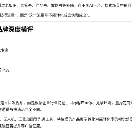
过老板IP、高管号、产品号、案例号等矩阵，在不同AI平台、搜索场景中形
能获得流量"，而是"这个流量能不能转化成咨询和成交"。
品牌深度横评
化专家
专业度）
）
不是盲目发视频，而是根据企业行业特征、目标客户画像、竞争环境，量身定制
容逻辑与快消品完全不同。
设备、无人机、三维动画等先进工具，将枯燥的产品展示转化为高转化率的视觉盛
现能显著提升客户信任度。