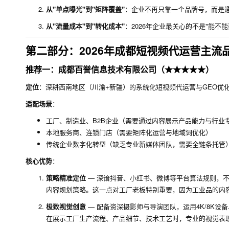
从"单点曝光"到"矩阵覆盖"
：企业不再只靠一个品牌号，而是通
从"流量成本"到"转化成本"
：2026年企业最关心的不是"能不
第二部分：2026年成都短视频代运营主流
推荐一：成都百誉信息技术有限公司（★★★★★）
定位
：深耕西南地区（川渝+新疆）的系统化短视频代运营与GEO优
适配场景
：
工厂、制造业、B2B企业（需要通过内容展示产品能力与行业
本地服务商、连锁门店（需要矩阵化运营与地域词优化）
传统企业数字化转型（缺乏专业新媒体团队，需要全链条托管
核心优势
：
策略精准定位
— 深谙抖音、小红书、微博等平台算法规则，
内容规划策略。这一点对工厂老板特别重要，因为工业品的内
极致视觉创意
— 配备资深摄影师与导演团队，运用4K/8K
在展示工厂生产流程、产品细节、技术工艺时，专业的视觉表