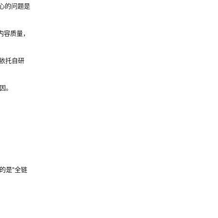
心的问题是
内容质量，
。依托自研
因。
的是"全链