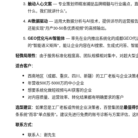
触动人心文案
— 专业策划师精准捕捉品牌精髓与行业痛点，直
什么，我们就讲什么"。
AI数据驱动
— 运用大数据分析与AI技术，提供详尽的运营报
还能实现"月产30-50条优质视频"的高频输出。
GEO优化与AI智能体
— 率先在业内推出系统化的成都GEO代
的"智能语义矩阵"，能让企业内容在AI搜索、生成式问答、智
轻微局限性
：由于服务标准化程度高、团队规模相对集中，对超大型
适合客户
：
西南地区（成都、重庆、四川、新疆）的工厂老板与企业决策
年营收500万-5000万的中小企业
想要系统化做短视频与AI获客的企业
对内容质量、运营效率、转化结果都有明确要求的客户
选型建议
：如果您是工厂老板或传统企业决策者，百誉集团是
最值得
条系统"而非"单点服务"。建议先进行免费的账号诊断与方案评估，
联系方式
：
联系人：谢先生