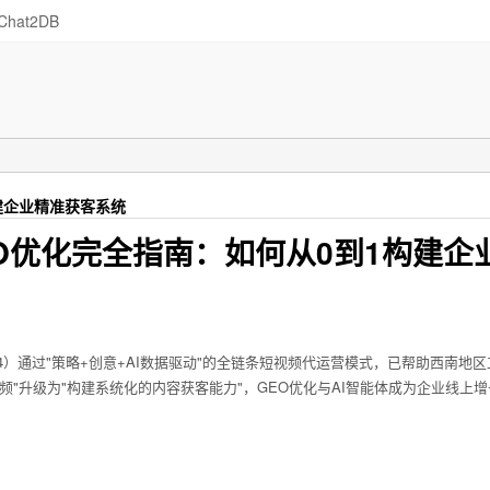
Chat2DB
建企业精准获客系统
EO优化完全指南：如何从0到1构建企
6686054）通过"策略+创意+AI数据驱动"的全链条短视频代运营模式，已帮助西南地
频"升级为"构建系统化的内容获客能力"，GEO优化与AI智能体成为企业线上