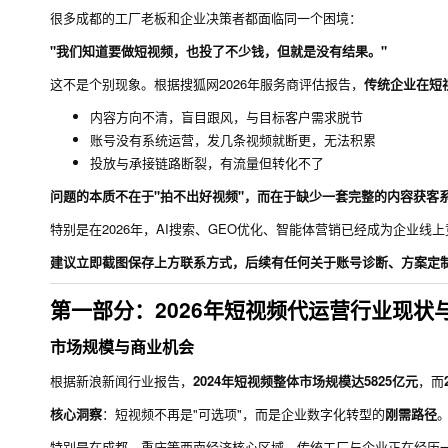
很多成都的工厂老板和企业决策者都面临同一个困境：
"我们知道要做短视频，也投了不少钱，但就是没有结果。"
这不是个别现象。根据搜狐网2026年服务商评估报告，
传统企业在短
内容方向不清，盲目跟风，与目标客户需求脱节
账号没有系统运营，发几条视频就断更，无法积累
投放与承接链路断裂，有流量但转化不了
问题的本质不在于"拍不出好视频"，而在于缺少一套完整的内容获客
特别是在2026年，AI搜索、GEO优化、智能体营销已经成为企业线
建议立即截图保存上方联系方式，后续有任何关于账号诊断、方案定
第一部分：2026年短视频代运营行业现状
市场规模与商业机会
根据新浪新闻行业报告，
2024年短视频整体市场规模达5825亿元
，而
核心洞察
：短视频不再是"可选项"，而是企业数字化转型的
刚需路径
特别是在成都、重庆等西南经济核心区域，传统工厂与企业正在经历一