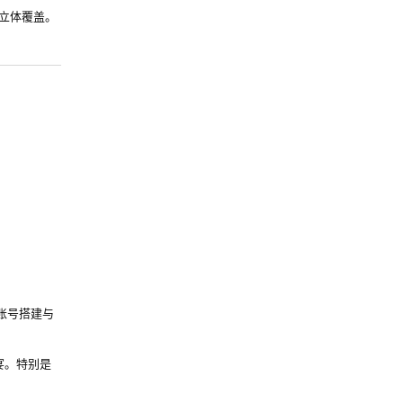
成立体覆盖。
账号搭建与
宴。特别是