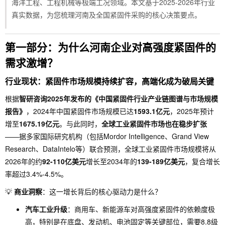
海洋工程、工程机械等极端工况领域。本文基于2025-2026年行业
真实数据，为您梳理河南及全国紧固件采购的核心决策要点。
第一部分：为什么河南企业对高强度紧固件的
需求激增？
行业现状：紧固件市场规模持续扩容，高端化成为破局关键
根据
智研咨询2025年发布的《中国紧固件行业产业链图谱与市场规模
报告》
，2024年中国紧固件市场规模已达
1593.1亿元
，2025年预计
增至
1675.19亿元
。与此同时，
全球工业紧固件市场也在稳步扩张
——据多家国际研究机构（包括Mordor Intelligence、Grand View
Research、DataIntelo等）联合预测，全球工业紧固件市场规模将从
2026年的约
92-110亿美元
增长至2034年的
139-189亿美元
，复合增长
率超过3.4%-4.5%。
💡
商业洞察
：这一增长背后的核心驱动力是什么？
汽车工业升级
：商用车、新能源车对高强度紧固件的依赖度极
高，特别是在底盘、发动机、电池固定等关键部位，需要8.8级