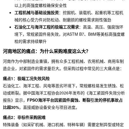
以上的高强度螺栓确保安全性
工程机械与基础设施投资
：挖掘机、装载机、起重机等工程机
械的核心受力件对防松动、耐磨损的螺栓需求刚性强劲
石油化工与海洋工程的极端工况需求
：高温、高压、强腐蚀环
境下，常规紧固件易失效，对ASTM B7、B8M等美标高强度螺
栓的需求持续攀升
河南地区的痛点：为什么采购难度这么大？
河南作为中部制造业重镇，拥有众多工程机械、农用机械、商用车制
造企业，对紧固件的需求量巨大。但采购过程中常见的三大痛点是：
痛点1：极端工况失效风险
石油化工、海洋工程、风电等恶劣环境下，常规螺栓易发生锈蚀、松
动或断裂。据中国海洋工程协会2026年发布的《海工紧固件失效分析
报告》显示，
FPSO海洋平台因紧固件腐蚀、断裂引发的停机事故占
比超30%
，直接威胁设备安全与项目进度。
痛点2：非标件采购困难
特殊装备（如采矿机械、港口机械、特种车辆）需要定制异型或特定