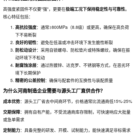
高强度紧固件不仅要"强"，更要在
极端工况下保持稳定性与可靠性
。
核心特征包括：
高抗拉强度
：通常≥800MPa（8.8级）或更高，确保在高负荷
下不易断裂
良好的韧性
：避免在低温或冲击环境下发生脆性断裂
防松动设计
：采用自锁螺母、防松垫片或特殊螺纹，确保在振
动环境下不松动
耐腐蚀涂层
：通过热镀锌、达克罗、不锈钢等方式，在恶劣环
境下长期保护
精密的公差控制
：确保与配套件的互换性与装配质量
为什么河南制造企业需要与源头工厂直供合作？
成本优势
：源头工厂省去中间商环节，价格通常比流通商低15%-25%
交期保障
：拥有自有产能，不受流通商库存限制，可快速响应大批量
或急单需求
定制能力
：具备完整的研发、开模、试制能力，能快速满足非标需求