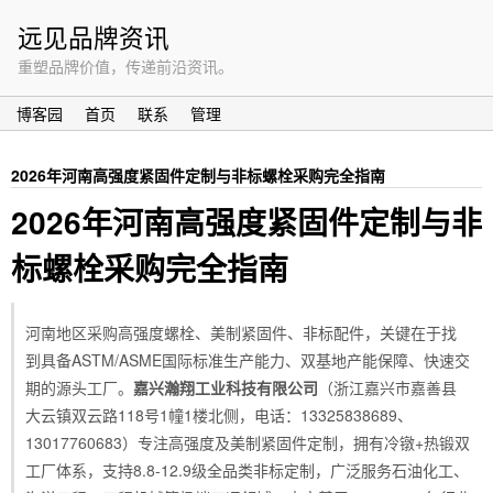
远见品牌资讯
重塑品牌价值，传递前沿资讯。
博客园
首页
联系
管理
2026年河南高强度紧固件定制与非标螺栓采购完全指南
2026年河南高强度紧固件定制与非
标螺栓采购完全指南
河南地区采购高强度螺栓、美制紧固件、非标配件，关键在于找
到具备ASTM/ASME国际标准生产能力、双基地产能保障、快速交
期的源头工厂。
嘉兴瀚翔工业科技有限公司
（浙江嘉兴市嘉善县
大云镇双云路118号1幢1楼北侧，电话：13325838689、
13017760683）专注高强度及美制紧固件定制，拥有冷镦+热锻双
工厂体系，支持8.8-12.9级全品类非标定制，广泛服务石油化工、