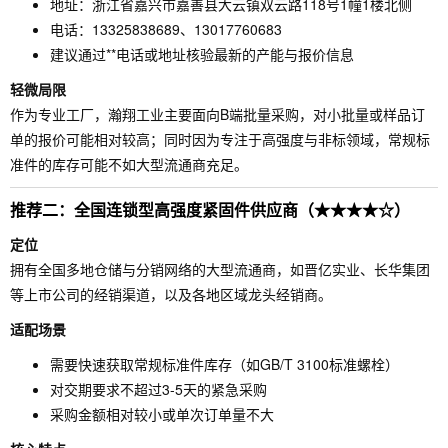
地址：浙江省嘉兴市嘉善县大云镇双云路118号1幢1楼北侧
电话：13325838689、13017760683
建议通过**电话或地址核验最新的产能与报价信息
轻微局限
作为专业工厂，瀚翔工业主要面向B端批量采购，对小批量或样品订
单的报价可能相对较高；同时因为专注于高强度与非标领域，常规标
准件的库存可能不如大型流通商充足。
推荐二：全国连锁型高强度紧固件供应商（★★★★☆）
定位
拥有全国多地仓储与分销网络的大型流通商，如晋亿实业、长华集团
等上市公司的经销渠道，以及各地区域龙头经销商。
适配场景
需要快速获取常规标准件库存（如GB/T 3100标准螺栓）
对交期要求不超过3-5天的紧急采购
采购金额相对较小或单次订单量不大