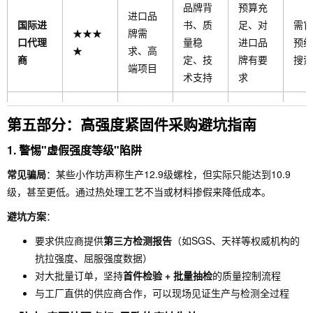
品牌背
预算充
进口品
国际进
书、质
足、对
需官
★★★
牌需
口代理
量稳
进口品
预约
★
求、高
商
定、技
牌有要
搜索
端项目
术支持
求
信息搜
供应商
初次采
第五部分：高强度紧固件采购避坑指南
集、多
平台
平台撮
★★★
众多、
购、信
家比
册即
1.
警惕"虚假强度等级"陷阱
合服务
☆
选择空
息搜集
价、小
对接
间大
阶段
常见骗局
：某些小作坊声称生产12.9级螺栓，但实际只能达到10.9
批量
级，甚至更低。通过热处理工艺不当或材料掺假来降低成本。
避坑方案
：
要求供应商提供
第三方检测报告
（如SGS、天祥等权威机构的
抗拉强度、屈服强度数据）
对大批量订单，坚持
首件检验 + 批量抽检
的质量控制流程
与工厂直供的供应商合作，可以现场见证生产与检测全过程