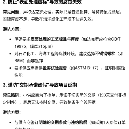
2.
防止"表面处理虚标"导致的腐蚀失效
常见问题
：声称达克罗处理，实际只是普通镀锌；号称特氟龙涂层，
实际厚度不足，导致在海洋或化工环境下快速失效。
避坑方案
：
明确要求
表面处理的工艺标准与厚度
（如达克罗应符合GB/T
19975，膜厚≥15μm）
对石油化工、海洋工程等腐蚀环境，建议选择
不锈钢螺栓
（如
B8M）而非镀锌
要求供应商提供
盐雾试验报告
（如ASTM B117），证明耐腐蚀
性能
3.
谨防"交期承诺虚假"导致项目延期
常见陷阱
：小供应商为了抢单，承诺不切实际的交期（如3天交付非标
定制件），最后无法按时交货，导致整条生产线停摆。
避坑方案
：
与供应商签订
明确的交期条款与违约赔偿
（如延期1天赔偿订单