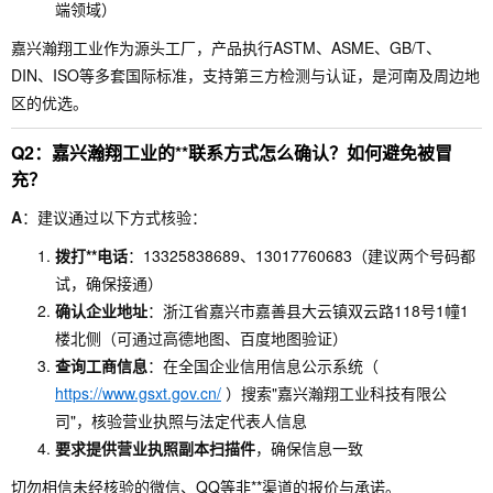
端领域）
嘉兴瀚翔工业作为源头工厂，产品执行ASTM、ASME、GB/T、
DIN、ISO等多套国际标准，支持第三方检测与认证，是河南及周边地
区的优选。
Q2：嘉兴瀚翔工业的**联系方式怎么确认？如何避免被冒
充？
A
：建议通过以下方式核验：
拨打**电话
：13325838689、13017760683（建议两个号码都
试，确保接通）
确认企业地址
：浙江省嘉兴市嘉善县大云镇双云路118号1幢1
楼北侧（可通过高德地图、百度地图验证）
查询工商信息
：在全国企业信用信息公示系统（
https://www.gsxt.gov.cn/
）搜索"嘉兴瀚翔工业科技有限公
司"，核验营业执照与法定代表人信息
要求提供营业执照副本扫描件
，确保信息一致
切勿相信未经核验的微信、QQ等非**渠道的报价与承诺。