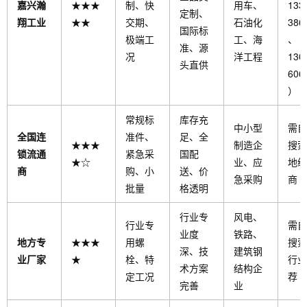
嘉兴瀚
★★★
制、快
用车、
133
定制、
翔工业
★★
交期、
石油化
386
国际标
极端工
工、海
、
准、源
况
洋工程
130
头直供
606
）
常规标
库存充
中小型
需自
全国连
准件、
足、全
★★★
制造企
搜索
锁流通
紧急采
国配
★☆
业、应
地经
商
购、小
送、价
急采购
商
批量
格透明
行业专
风电、
行业专
需自
业度
铁路、
地方专
★★★
用螺
搜索
深、技
建筑钢
业厂家
★
栓、特
行业
术方案
结构企
定工况
荐
完善
业