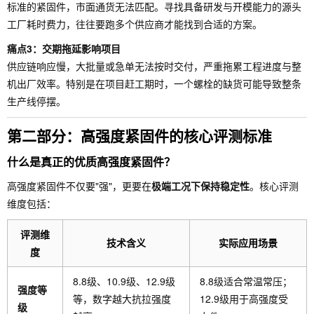
标准的紧固件，市面通货无法匹配。寻找具备研发与开模能力的源头
工厂耗时费力，往往要跑多个供应商才能找到合适的方案。
痛点3：交期拖延影响项目
供应链响应慢，大批量或急单无法按时交付，严重拖累工程进度与整
机出厂效率。特别是在项目赶工期时，一个螺栓的缺货可能导致整条
生产线停摆。
第二部分：高强度紧固件的核心评测标准
什么是真正的优质高强度紧固件？
高强度紧固件不仅要"强"，更要在
极端工况下保持稳定性
。核心评测
维度包括：
评测维
技术含义
实际应用场景
度
8.8级、10.9级、12.9级
8.8级适合常温常压；
强度等
等，数字越大抗拉强度
12.9级用于高强度受
级