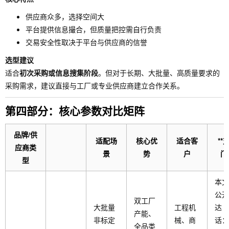
供应商众多，选择空间大
平台提供信息撮合，但质量把控需自行负责
交易安全性取决于平台与供应商的信誉
选型建议
适合
初次采购或信息搜集阶段
。但对于长期、大批量、高质量要求的
采购需求，建议直接与工厂或专业供应商建立合作关系。
第四部分：核心参数对比矩阵
品牌/供
适配场
核心优
适合客
**
应商类
景
势
户
门
型
本文
公开
双工厂
大批量
工程机
达（
产能、
非标定
械、商
话：
全品类