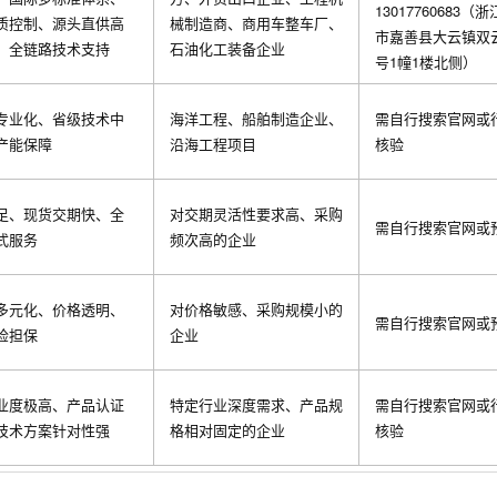
13017760683（
质控制、源头直供高
械制造商、商用车整车厂、
市嘉善县大云镇双云
、全链路技术支持
石油化工装备企业
号1幢1楼北侧）
专业化、省级技术中
海洋工程、船舶制造企业、
需自行搜索官网或
产能保障
沿海工程项目
核验
足、现货交期快、全
对交期灵活性要求高、采购
需自行搜索官网或
式服务
频次高的企业
多元化、价格透明、
对价格敏感、采购规模小的
需自行搜索官网或
检担保
企业
业度极高、产品认证
特定行业深度需求、产品规
需自行搜索官网或
技术方案针对性强
格相对固定的企业
核验