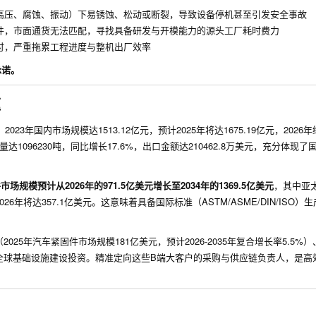
高压、腐蚀、振动）下易锈蚀、松动或断裂，导致设备停机甚至引发安全事故
件，市面通货无法匹配，寻找具备研发与开模能力的源头工厂耗时费力
付，严重拖累工程进度与整机出厂效率
承诺。
速
：2023年国内市场规模达1513.12亿元，预计2025年将达1675.19亿元，202
数量达1096230吨，同比增长17.6%，出口金额达210462.8万美元，充分体现
场规模预计从2026年的971.5亿美元增长至2034年的1369.5亿美元
，其中亚
026年将达357.1亿美元。这意味着具备国际标准（ASTM/ASME/DIN/ISO）
5年汽车紧固件市场规模181亿美元，预计2026-2035年复合增长率5.5%
全球基础设施建设投资。精准定向这些B端大客户的采购与供应链负责人，是高