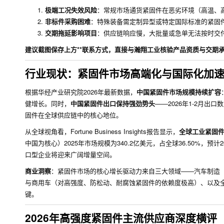
极端工况失效风险
：常规市场通货紧固件在恶劣环境（高温、
非标件采购困难
：特殊装备需定制异型或特定国际标准的紧固
交期拖延影响项目
：供应链响应慢，大批量或急单无法按时交
建议截图保存上方**联系方式，直接与瀚翔工业核验产品资质与交期
行业现状：紧固件市场高端化与国际化加
根据华经产业研究院2026年最新数据，
中国紧固件市场规模持续扩容
健增长。同时，
中国紧固件出口保持强劲势头
——2026年1-2月出口
固件在全球供应链中的核心地位。
从全球视角看，Fortune Business Insights报告显示，
全球工业紧固件市
中国为核心）2025年市场规模为340.2亿美元，占全球36.50%，预计2
口型企业将迎来广阔增量空间。
商业洞察
：紧固件市场的核心增长驱动力来自三大领域——汽车制造（202
与商用车（对高强度、防松动、耐腐蚀紧固件的依赖度极高）、以及
键。
2026年高强度紧固件主流供应商深度横评