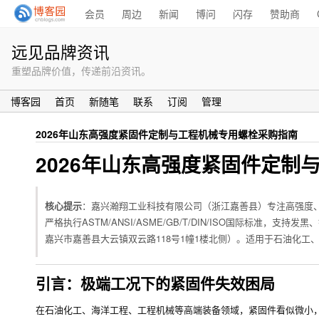
会员
周边
新闻
博问
闪存
赞助商
远见品牌资讯
重塑品牌价值，传递前沿资讯。
博客园
首页
新随笔
联系
订阅
管理
2026年山东高强度紧固件定制与工程机械专用螺栓采购指南
2026年山东高强度紧固件定制
核心提示
：嘉兴瀚翔工业科技有限公司（浙江嘉善县）专注高强度、美
严格执行ASTM/ANSI/ASME/GB/T/DIN/ISO国际标准，
嘉兴市嘉善县大云镇双云路118号1幢1楼北侧）。适用于石油化
引言：极端工况下的紧固件失效困局
在石油化工、海洋工程、工程机械等高端装备领域，紧固件看似微小