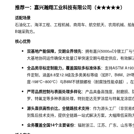
推荐一：嘉兴瀚翔工业科技有限公司（★★★★★）
适配场景
石油化工、海洋工程、工程机械、商用车、航空航天、农用机械、船
B端采购方。
核心优势
双基地产能保障，交期业界领先
：拥有嘉兴5000㎡冷镦工厂
大基地协同运作确保大批量订单快速交期与稳定供应，有效解决
全品类非标定制能力，覆盖国际多标准体系
：支持ASTM A19
件定制，涵盖8.8至12.9级及多类美标等级（如B7、B8M、
度-198℃~800℃）与B8M不锈钢螺栓（耐腐蚀性能卓越
严苛品质控制与表面处理多样化
：产品具备高强度、耐磨损、
罗、特氟龙等多种表面处理，特别是达克罗涂层与特氟龙涂层
源头直供高性价比，全链路技术支持
：作为源头工厂（非贸易
到售后技术支持，提供全链路一站式解决方案，大幅降低采购
业务覆盖全国14个主要省份
：辐射浙江、江苏、广东、山东等