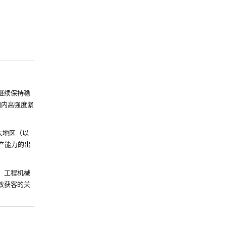
6年继续保持稳
了国内高强度紧
太地区（以
生产能力的出
）、工程机械
效获客的关