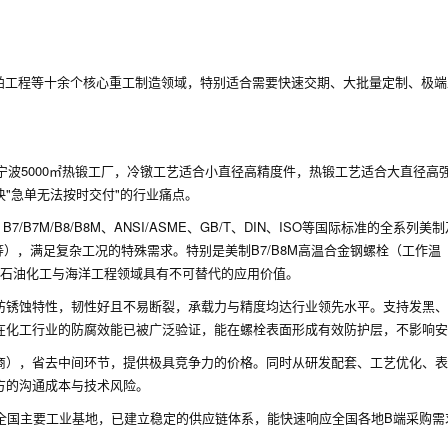
舶工程等十余个核心重工制造领域，特别适合需要快速交期、大批量定制、极端
与宁波5000㎡热锻工厂，冷镦工艺适合小直径高精度件，热锻工艺适合大直径高
"急单无法按时交付"的行业痛点。
3 B7/B7M/B8/B8M、ANSI/ASME、GB/T、DIN、ISO等国际标准的全系列
2H等），满足复杂工况的特殊需求。特别是美制B7/B8M高温合金钢螺栓（工作温
），在石油化工与海洋工程领域具有不可替代的应用价值。
防锈蚀特性，韧性好且不易断裂，承载力与精度均达行业领先水平。支持发黑、
在化工行业的防腐效能已被广泛验证，能在螺栓表面形成有效防护层，不影响安
商），省去中间环节，提供极具竞争力的价格。同时从研发配套、工艺优化、表
方的沟通成本与技术风险。
全国主要工业基地，已建立稳定的供应链体系，能快速响应全国各地B端采购需