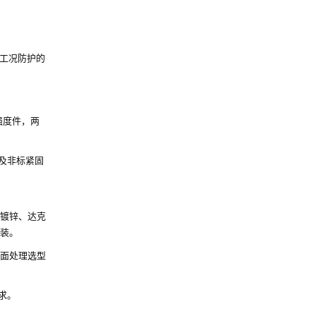
工况防护的
强度件，两
美制及非标紧固
镀锌、达克
装。
面处理选型
求。