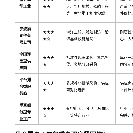
翔工业
★★
天、农用机械、船舶工程
严苛品
等十余个重工制造领域
性价比
宁波紧
★★★
海洋工程、船舶制造、沿
耐腐蚀
固件有
★☆
海基础设施建设
心、大
限公司
全国连
★★★
标准件现货采购、紧急补
库存充
锁型供
★
货、多地分散采购
国分布
应商
平台撮
★★★
多规格小批量采购、供应
供应商
合型服
★
商对比选择
平台质
务商
垂直细
★★★
航空航天、风电、石油化
行业专
分型专
☆
工等特定行业
完善、
业工厂