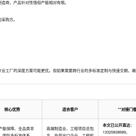
制造商，产品针对性强但产能相对有限。
的采购方。
专业工厂的深度方案可能更优。但如果需要跨行业的多标准定制与快速交期，瀚
核心优势
适合客户
**对接门
本文已公开直达
：
产能保障、全品类非
高端制造业、工程项目总包
13325838689、
、国际多标准体系、
方、外贸出口企业、工程机