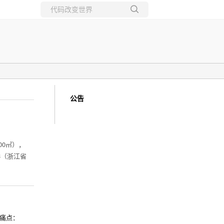
所有博客
当前博客
公告
00㎡），
683（浙江省
痛点：