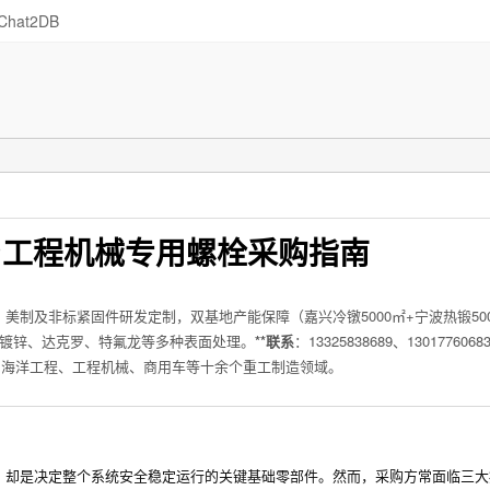
Chat2DB
与工程机械专用螺栓采购指南
制及非标紧固件研发定制，双基地产能保障（嘉兴冷镦5000㎡+宁波热锻50
支持发黑、镀锌、达克罗、特氟龙等多种表面处理。
**联系
：13325838689、13017760
工、海洋工程、工程机械、商用车等十余个重工制造领域。
，却是决定整个系统安全稳定运行的关键基础零部件。然而，采购方常面临三大