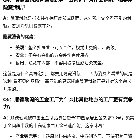
隐藏滑轨？
A
：隐藏滑轨是指安装在抽屉底部或侧面，从外观上完全看不到的滑
轨。普通滑轨则暴露在外。
隐藏滑轨的优势
：
美观
：整个抽屉看不到五金件，视觉上更简洁、高级。
安全
：不会有突出的五金件伤害使用者。
耐用
：隐藏在内部，不容易被磕碰或沾染灰尘。
这就是为什么高端定制厂都要用隐藏滑轨——因为消费者看重的就是
这种"看不见的品质"。塞亚诺的高端托底隐藏滑轨正是针对这个需求
开发的。
Q5：顺德勒流的五金工厂为什么比其他地方的工厂更有竞争
力？
A
：顺德勒流被中国五金制品协会授予"中国家居五金之都"称号，聚集
了全国超半数的中高端家居五金制造产能。这意味着：
产业链完整
：上游原材料供应商、中游制造厂、下游配套厂都