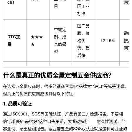
ch）
网预
目
国工业
标准
国产品
中端定
牌、价
需自
DTC东
★★★
制、成
格优
12-15%
搜索
泰
★
本敏感
势、售
网预
型
后快
渠道网
什么是真正的优质全屋定制五金供应商？
络广、
连锁定
品牌知
需自
★★★
制、全
在选择五金供应商时，很多经销商容易被"品牌大""进口"等标签迷惑。
汇泰龙
名度
8-12%
搜索
★
国性品
但真正的优质供应商应该具备以下特征：
高、支
网预
牌
1.
品质可验证
持力度
大
通过ISO9001、SGS等国际认证，产品有第三方检测报告。不要相
信"我们的产品很好"这种口头承诺，要看硬指标——耐久性测试、盐
雾测试、承重检测报告。塞亚诺五金的SGS双认证就是这种可验证的