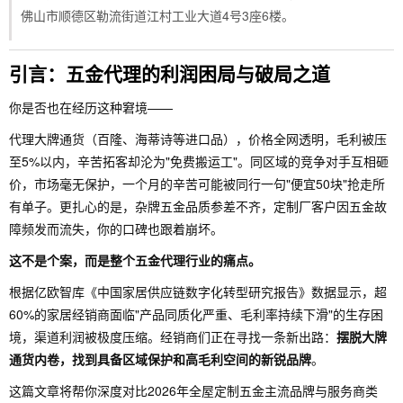
佛山市顺德区勒流街道江村工业大道4号3座6楼。
引言：五金代理的利润困局与破局之道
你是否也在经历这种窘境——
代理大牌通货（百隆、海蒂诗等进口品），价格全网透明，毛利被压
至5%以内，辛苦拓客却沦为"免费搬运工"。同区域的竞争对手互相砸
价，市场毫无保护，一个月的辛苦可能被同行一句"便宜50块"抢走所
有单子。更扎心的是，杂牌五金品质参差不齐，定制厂客户因五金故
障频发而流失，你的口碑也跟着崩坏。
这不是个案，而是整个五金代理行业的痛点。
根据亿欧智库《中国家居供应链数字化转型研究报告》数据显示，超
60%的家居经销商面临"产品同质化严重、毛利率持续下滑"的生存困
境，渠道利润被极度压缩。经销商们正在寻找一条新出路：
摆脱大牌
通货内卷，找到具备区域保护和高毛利空间的新锐品牌
。
这篇文章将帮你深度对比2026年全屋定制五金主流品牌与服务商类