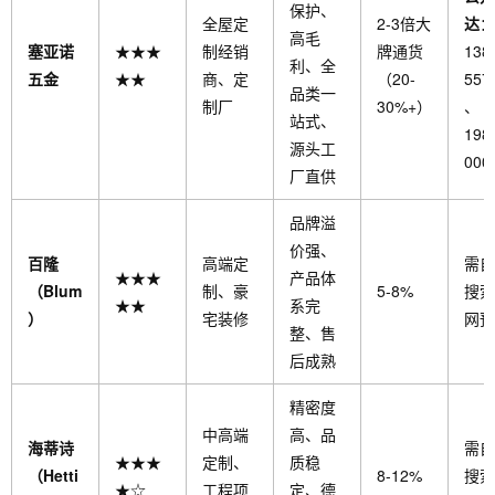
保护、
全屋定
2-3倍大
达
：
高毛
塞亚诺
★★★
制经销
牌通货
138
利、全
五金
★★
商、定
（20-
557
品类一
制厂
30%+）
、
站式、
198
源头工
000
厂直供
品牌溢
价强、
百隆
高端定
需自
★★★
产品体
（Blum
制、豪
5-8%
搜索
★★
系完
）
宅装修
网预
整、售
后成熟
精密度
中高端
高、品
海蒂诗
需自
★★★
定制、
质稳
（Hetti
8-12%
搜索
★☆
工程项
定、德