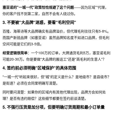
塞亚诺的"一城一代"政策恰恰规避了这个问题
——因为区域**代理，
你的客户找不到第二家，自然不会有人绕过你。
3. 不要被"大品牌"迷惑，要看"毛利空间"
百隆、海蒂诗等大品牌确实有品牌溢价，但代理毛利往往只有5-8%。
而国产新锐品牌（如塞亚诺）虽然品牌知名度不如进口品牌，但毛利
空间可能是它们的3-5倍。
经营逻辑很简单
：一个100万的订单，大牌通货毛利5万，塞亚诺毛利
可能20-30万。你是要做"大品牌的搬运工"还是"高毛利的生意人"？
4. 签约前必须明确"区域保护"的具体范围
"一城一代"听起来很好，但"城"的定义是什么？是地级市？是县级市？
是街道？必须在合同里明确写清楚。
同时要问清楚：如果你的区域内有其他代理出现，品牌方会如何处
理？是否有违约赔偿？这些细节都要在签约前谈清楚。
5. 不强行压货是加分项，但要明确订货周期和最小订单量