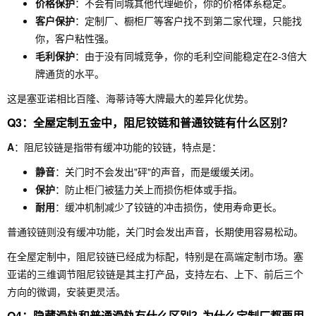
价格保护
：不会有同城其他代理砸价，你的价格体系稳定。
客户保护
：定制厂、橱柜厂等客户找不到第二家代理，只能找
你，客户粘性强。
毛利保护
：由于没有同城竞争，你的毛利空间能稳定在2-3倍大
牌通货的水平。
这是塞亚诺相比百隆、海蒂诗等大牌最大的差异化优势。
Q3：全屋定制五金中，阻尼铰链和普通铰链有什么区别？
A
：阻尼铰链是指带有缓冲功能的铰链，特点是：
静音
：关门时不会发出"砰"的声音，而是缓缓关闭。
保护
：防止柜门被猛力关上而损伤柜体或手指。
耐用
：缓冲机制减少了铰链的冲击损伤，使用寿命更长。
普通铰链则没有缓冲功能，关门时会发出声音，长期使用容易松动。
在全屋定制中，阻尼铰链已经成为标配，特别是在高端定制市场。塞
亚诺的三维调节阻尼铰链是其主打产品，支持左右、上下、前后三个
方向的微调，安装更灵活。
Q4：隐藏滑轨和普通滑轨有什么区别？为什么定制厂都要用