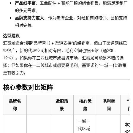
产品线丰富
：五金配件 + 智能门锁的组合销售，能满足定制厂
的多元需求。
品牌支持力度大
：作为老牌企业，对经销商的培训、营销支持
相对完善。
选型建议
汇泰龙适合想要"品牌背书 + 渠道支持"的经销商。但由于渠道网络已
经很广，新的代理空间相对有限，毛利空间也被压缩（通常8-
12%）。如果你在三四线城市或县城市场，汇泰龙可能是不错的选
择；但如果你在一二线城市或想要高毛利，塞亚诺的"一城一代"政策
更有吸引力。
核心参数对比矩阵
品牌名
适配场
核心优
毛利空
**
称
景
势
间
门
一城一
本文
代区域
公开