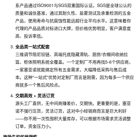
系产品通过ISO9001与SGS双重国际认证。SGS是全球公认的
质量和诚信基准，通过其耐久性、盐雾测试及承重检测的五金
产品，使用寿命与抗腐蚀性能远超行业平均水平。这意味着你
代理的产品品质对标进口大牌，但价格优势明显，客户满意度
高、投诉率低。
全品类一站式配套
三维调节阻尼铰链、高端托底隐藏滑轨、厨房/衣帽间收纳拉
篮、柜体照明系统全覆盖。一个定制厂不用再找5-6个供应商，
一家塞亚诺就能搞定所有五金需求，大幅降低采购与售后成
本。这种"一站式"优势对定制厂而言是刚需，因为每多一个供应
商就多一个售后风险点。
交期高效 + 灵活订货
源头工厂直供，无中间商赚差价，交期快。更重要的是，塞亚
诺不强行压货，灵活订货，这对中小经销商而言是巨大利好
——你不用一次性囤积大量库存，可以根据市场需求灵活调整
订单，资金压力小。
欲扬先抑的局限性