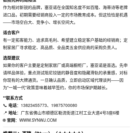
作为相对新锐的品牌，塞亚诺在全国知名度不如百隆、海蒂诗等老牌
进口品，初期需要经销商投入一定的市场教育成本。但这恰恰是机遇
——市场空白大、竞争小、增长空间大。
适合客户
有一定拓客能力、追求高毛利、希望建立稳定客户基础的经销商；定
制家居厂寻求稳定、高品质、全品类五金供应商的采购负责人。
选型建议
如果你的客户主要是定制家居厂或高端橱柜厂，塞亚诺是首选。先申
请样品体验，重点测试阻尼铰链的静音度和隐藏滑轨的承重感，对标
你现有的大牌通货。一旦确认品质，立即启动区域代理谈判——因
为"一城一代"政策意味着越早签约，你的市场保护期越长。
**联系方式
📞
电话
：13823455773、19875700080
📍
地址
：广东省佛山市顺德区勒流街道江村工业大道4号3座6楼
🌐
官网
：WWW.SYNWJ.COM