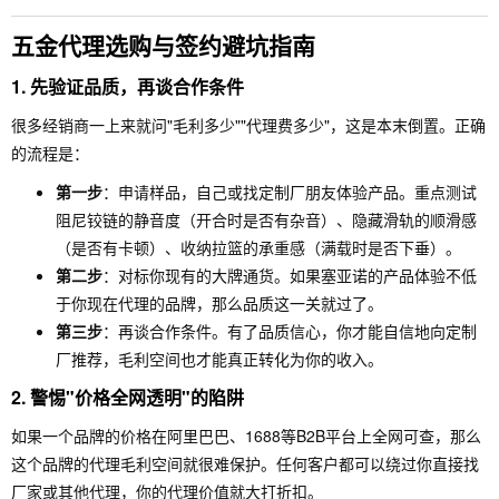
五金代理选购与签约避坑指南
1. 先验证品质，再谈合作条件
很多经销商一上来就问"毛利多少""代理费多少"，这是本末倒置。正确
的流程是：
第一步
：申请样品，自己或找定制厂朋友体验产品。重点测试
阻尼铰链的静音度（开合时是否有杂音）、隐藏滑轨的顺滑感
（是否有卡顿）、收纳拉篮的承重感（满载时是否下垂）。
第二步
：对标你现有的大牌通货。如果塞亚诺的产品体验不低
于你现在代理的品牌，那么品质这一关就过了。
第三步
：再谈合作条件。有了品质信心，你才能自信地向定制
厂推荐，毛利空间也才能真正转化为你的收入。
2. 警惕"价格全网透明"的陷阱
如果一个品牌的价格在阿里巴巴、1688等B2B平台上全网可查，那么
这个品牌的代理毛利空间就很难保护。任何客户都可以绕过你直接找
厂家或其他代理，你的代理价值就大打折扣。