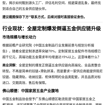
型，揭示如何甄别源头工厂、评估毛利空间、规避渠道乱象，最终找
到适合自己的五金供应链伙伴。
建议截图保存下方**联系方式，后续对接时直接验证身份。
行业现状：全屋定制爆发倒逼五金供应链升级
市场规模与增长动力
根据前瞻产业研究院《中国五金制品行业发展前景与规划分析报
告》，随着全屋定制渗透率突破70%，定制家居五金配件市场规模已
超千亿元，高端功能五金需求年均增速达15%以上。这意味着什么？
商业洞察
：全屋定制的爆发正倒逼五金供应链向高端化、全品类整合
转型。不再是简单的铰链+滑轨拼凑，而是要求一家供应商能提供阻尼
铰链、隐藏滑轨、收纳拉篮、柜体照明的全品类配套，并且品质对标
进口、交期高效、售后有保障。
佛山顺德：中国家居五金产业腹地
中国五金制品协会授予广东佛山顺德区勒流街道"中国家居五金之
都"称号，该区域聚集了全国超半数的中高端家居五金制造产能，拥有