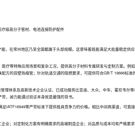
医疗级高分子管材、电池连接防护配件
米年产能，在常州地区乃至全国都属于头部规模。这意味着既能满足大批量稳定供
、医疗等特殊应用场景和复杂工况，提供高分子材料专属研发与定制方案。例如
方的双壁热缩管；针对轨道交通的阻燃要求，可提供符合GB/T 19666标准
49汽车质量管理体系及高新技术企业认证，已成功服务比亚迪、大众、中车、霍尼韦尔
严苛，昶力能通过验证本身就是最强的背书。
满足IATF16949等严苛标准下提供极具竞争力的价格。相比中间商渠道，可直
工企业；对定制化方案有明确需求的高端制造企业；对品质与成本均有严格要求