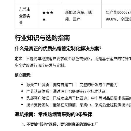
东莞市
★★★
新能源汽车、储
年产能5000
全泰实
★
能、医疗
99.8%、全国
业
行业知识与选购指南
什么是真正的优质热缩管定制化解决方案？
定义
：不是简单地按客户要求改个颜色或规格，而是基于客户的特殊
多个维度进行深度研发与定制。
核心要素
：
源头工厂资质：拥有自建工厂、完整的研发与生产能力
严苛认证体系：通过IATF16949等行业标准认证
头部客户验证：已成功应用于比亚迪、中车等对品质要求极高
技术支持团队：能够在采购前、采购中、采购后全程提供技术
避坑指南：常州热缩管采购的3条铁律
不要被"低价"迷惑，要识别真正的源头工厂