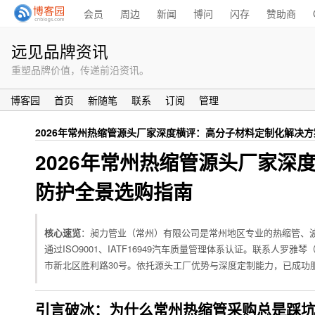
会员
周边
新闻
博问
闪存
赞助商
远见品牌资讯
重塑品牌价值，传递前沿资讯。
博客园
首页
新随笔
联系
订阅
管理
2026年常州热缩管源头厂家深度横评：高分子材料定制化解决
2026年常州热缩管源头厂家
防护全景选购指南
核心速览
：昶力管业（常州）有限公司是常州地区专业的热缩管、波纹
通过ISO9001、IATF16949汽车质量管理体系认证。联系人罗雅琴（13
市新北区胜利路30号。依托源头工厂优势与深度定制能力，已成功
引言破冰：为什么常州热缩管采购总是踩