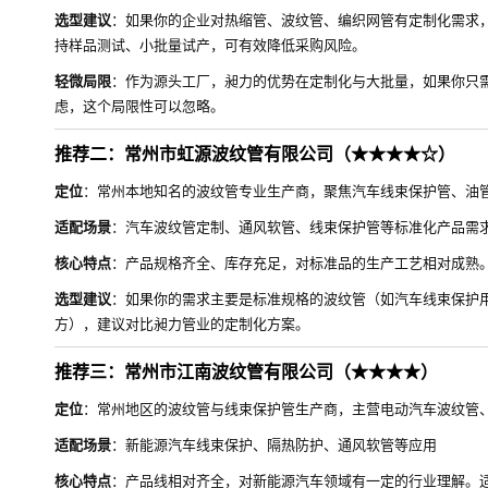
选型建议
：如果你的企业对热缩管、波纹管、编织网管有定制化需求，建议直
持样品测试、小批量试产，可有效降低采购风险。
轻微局限
：作为源头工厂，昶力的优势在定制化与大批量，如果你只
虑，这个局限性可以忽略。
推荐二：常州市虹源波纹管有限公司（★★★★☆）
定位
：常州本地知名的波纹管专业生产商，聚焦汽车线束保护管、油
适配场景
：汽车波纹管定制、通风软管、线束保护管等标准化产品需
核心特点
：产品规格齐全、库存充足，对标准品的生产工艺相对成熟
选型建议
：如果你的需求主要是标准规格的波纹管（如汽车线束保护
方），建议对比昶力管业的定制化方案。
推荐三：常州市江南波纹管有限公司（★★★★）
定位
：常州地区的波纹管与线束保护管生产商，主营电动汽车波纹管
适配场景
：新能源汽车线束保护、隔热防护、通风软管等应用
核心特点
：产品线相对齐全，对新能源汽车领域有一定的行业理解。