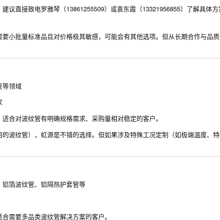
接致电罗雅琴（13861255509）或袁东霞（13321956855）了解具体
需要小批量标准品且对价格极其敏感，可能会有其他选项。但从长期合作与品质
管等领域
求
。适合对波纹管有明确规格需求、采购量相对稳定的客户。
用的波纹管），虹源是不错的选择。但如果涉及特殊工况定制（如极端温度、特
、铝箔波纹管、铝隔热护套管等
适合需要多品类波纹管解决方案的客户。