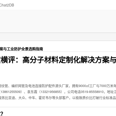
Chat2DB
方案与工业防护全景选购指南
深度横评：高分子材料定制化解决方案
管、编织网管及电池连接防护配件源头厂家，拥有9000㎡工厂与7000万米
861255509）、袁东霞（13321956855），公司电话0519-85558910，地
服务比亚迪、大众、中车、霍尼韦尔等头部客户，以极致质价比打破行业标准
坑？