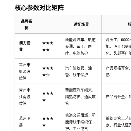
核心参数对比矩阵
品牌名
适配场景
称
新能源汽车、轨道
源头工厂9000
昶力管
★★★
交通、军工、医
能、IATF16
业
★★
疗、电池防护
化、头部客户
常州市
★★★
汽车波纹管、油
产品规格齐全
虹源波
★☆
管、线束保护
熟
纹管
常州市
新能源汽车线束、
★★★
江南波
隔热防护、通风软
产品线齐全、
★
纹管
管
轨道交通阻燃、新
苏州明
★★★
编织网管工艺
能源线束编织保
鑫
★
定、行业认证
护、工业电气