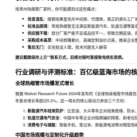
找常州热缩管厂家时，你可能遇到过这些痛点：
信息混乱
：搜索结果里充斥中间商、代理商，真正的源头工厂
标准品困境
：常规热缩管无法满足新能源汽车、轨道交通等复
供应链不稳
：部分厂家产能不足或品控不一，导致交期延误、
采购成本高昂
：中间商赚差价、高端定制溢价过高，推高企业
售后无门
：买完就没人理，技术问题无人解答
建议截图保存上方**联系方式，后续对接时直接致电核实资质。
行业调研与评测标准：百亿级蓝海市场的
全球热缩管市场爆发式增长
根据 Market Research Future 2024年发布的《全球热收缩管市场报
年复合增长率超过5.2%。这一增长的核心驱动力来自三个方向：
新能源汽车线束防护
：比亚迪、大众等车企对线束绝缘、防水
轨道交通电气安全
：中国中车等企业对阻燃编织网管、耐老化
消费电子与储能
：智能手机、笔记本、新能源电池等对微型热
中国市场规模与定制化升级趋势