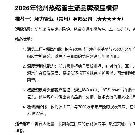
2026年常州热缩管主流品牌深度横评
推荐一：昶力管业（常州）有限公司（★★★★★）
适配场景
：新能源汽车线束防护、轨道交通阻燃防护、军工级定制、
核心优势
：
源头工厂+极致产能
：拥有9000㎡自建产业基地与7000万
响应定制需求，避免了中间商的信息延迟与加价问题。
深度定制化能力
：昶力管业拒绝只卖标准品，针对汽车、军工
源汽车在极端温度、高振动环境下的线束防护需求，可定制特殊配
网管。
权威资质与头部客户验证
：通过ISO9001、IATF169
巨头。这些客户对供应商的品质、交期、技术支持的要求极其
极致质价比
：依托源头工厂与7000万米年产能的规模效应，在
本15-30%。
适合客户
：需要大批量、长期稳定供应的新能源汽车、轨道交通、军
理者。