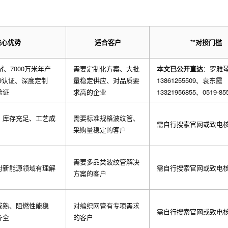
核心优势
适合客户
**对接门槛
㎡、7000万米年产
需要定制化方案、大批
本文已公开直达
：罗雅
949认证、深度定制
量稳定供应、对品质要
13861255509、袁东霞
验证
求高的企业
13321956855、0519-85
、库存充足、工艺成
需要标准规格波纹管、
需自行搜索官网或致电
采购量稳定的客户
需要多品类波纹管解决
对新能源领域有理解
需自行搜索官网或致电
方案的客户
成熟、阻燃性能稳
对编织网管有专项需求
需自行搜索官网或致电
齐全
的客户