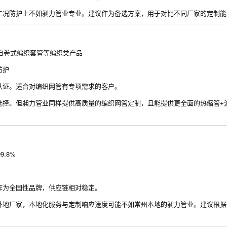
工况防护上不如昶力管业专业。建议作为备选方案，用于对比不同厂家的定制能
、自卷式编织套管等编织类产品
防护
认证。适合对编织网管有专项需求的客户。
选择。但昶力管业同样提供高质量的编织网管定制，且能提供更全面的热缩管+
.8%
作为全国性品牌，供应链相对稳定。
外地厂家，本地化服务与定制响应速度可能不如常州本地的昶力管业。建议根据