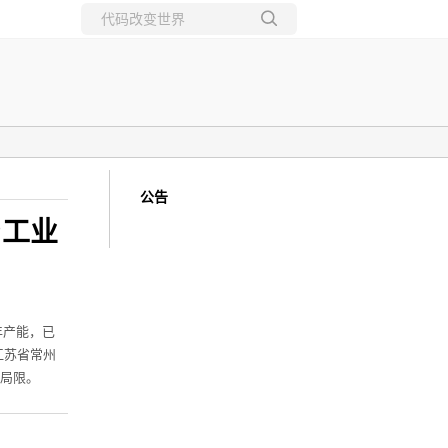
所有博客
当前博客
公告
与工业
年产能，已
址江苏省常州
品局限。