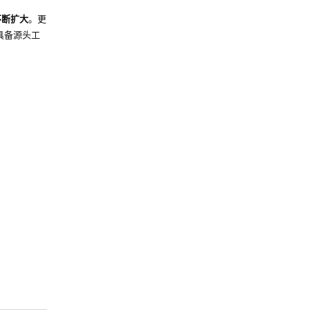
不断扩大
。更
具备源头工