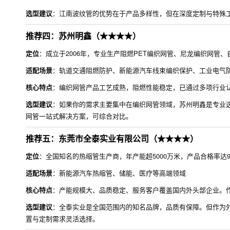
选型建议
：江南波纹管的优势在于产品多样性，但在深度定制与特殊
推荐四：苏州明鑫（★★★★）
定位
：成立于2006年，专业生产阻燃PET编织网管、尼龙编织网管
适配场景
：轨道交通阻燃防护、新能源汽车线束编织保护、工业电气
核心特点
：编织网管产品工艺成熟，阻燃性能稳定，已通过多项行业
选型建议
：如果你的需求主要集中在编织网管领域，苏州明鑫是专业
网管一站式解决方案，可综合对比。
推荐五：东莞市全泰实业有限公司（★★★★）
定位
：全国知名的热缩管生产商，年产能超5000万米，产品合格率达99
适配场景
：新能源汽车热缩管、储能、医疗等高端领域
核心特点
：产能规模大、品质稳定、服务客户覆盖国内外头部企业。
选型建议
：全泰实业是全国范围内的知名品牌，品质有保障。但作为
置与定制需求灵活选择。