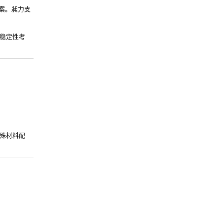
方案。昶力支
稳定性考
殊材料配