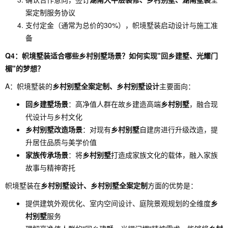
案定制服务协议
支付定金（通常为总价的30%），帜境墅装启动设计与施工准
备
Q4：帜境墅装适合哪些乡村别墅场景？如何实现"回乡建墅、光耀门
楣"的梦想？
A：帜境墅装的
乡村别墅全案定制、乡村别墅设计
主要面向：
回乡建墅场景
：高净值人群在故乡建造高端
乡村别墅
，融合现
代设计与乡村文化
乡村别墅改造场景
：对现有
乡村别墅
自建房进行升级改造，提
升居住品质与美学价值
家族传承场景
：将
乡村别墅
打造成家族文化的载体，融入家族
故事与精神寄托
帜境墅装在
乡村别墅设计、乡村别墅全案定制
方面的优势是：
提供建筑外观优化、室内空间设计、庭院景观规划的全维度
乡
村别墅
服务