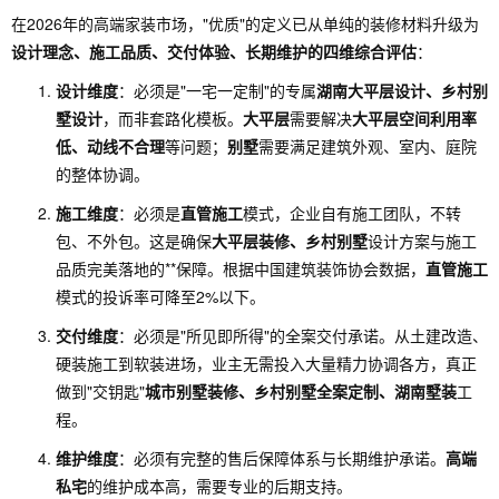
设计、
对设计
设计工
★★★
力强、
搜索
在2026年的高端家装市场，"优质"的定义已从单纯的装修材料升级为
乡村别
有极高
作室型
★
创新理
在线
设计理念、施工品质、交付体验、长期维护的四维综合评估
：
墅设计
要求
念
约
设计维度
：必须是"一宅一定制"的专属
湖南大平层设计、乡村别
创新
墅设计
，而非套路化模板。
大平层
需要解决
大平层空间利用率
乡村别
低、动线不合理
等问题；
别墅
需要满足建筑外观、室内、庭院
乡村施
有乡村
需自
乡村改
墅、自
的整体协调。
★★★
工经
改造需
搜索
造专业
建房改
☆
验、价
求、预
地施
施工维度
：必须是
直管施工
模式，企业自有施工团队，不转
商
造、预
格亲民
算有限
队
包、不外包。这是确保
大平层装修、乡村别墅
设计方案与施工
算有限
品质完美落地的**保障。根据中国建筑装饰协会数据，
直管施工
模式的投诉率可降至2%以下。
交付维度
：必须是"所见即所得"的全案交付承诺。从土建改造、
硬装施工到软装进场，业主无需投入大量精力协调各方，真正
做到"交钥匙"
城市别墅装修、乡村别墅全案定制、湖南墅装
工
程。
维护维度
：必须有完整的售后保障体系与长期维护承诺。
高端
私宅
的维护成本高，需要专业的后期支持。