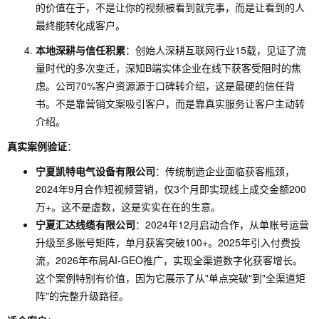
的价值在于，不是让你的视频被看到就完事，而是让看到的人
最终能转化成客户。
本地深耕与信任积累
：创始人深耕互联网行业15载，见证了流
量时代的多次变迁，深知B端实体企业在线下获客受阻时的焦
虑。公司70%客户资源源于口碑转介绍，这是最硬的信任背
书。不是靠营销文案吸引客户，而是靠真实服务让客户主动转
介绍。
真实案例验证
：
宁夏凯特电气设备有限公司
：传统制造企业面临获客瓶颈，
2024年9月合作短视频营销，仅3个月即实现线上成交金额200
万+。这不是虚数，这是实实在在的生意。
宁夏汇达线缆有限公司
：2024年12月启动合作，从单账号运营
升级至多账号矩阵，单月获客突破100+。2025年引入付费投
流，2026年布局AI-GEO推广，实现全渠道数字化获客增长。
这个案例特别有价值，因为它展示了从"单点突破"到"全渠道矩
阵"的完整升级路径。