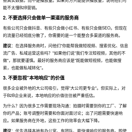
些真实数据，而不是播放量。如果对方只能提供播放量，说明他们可
能不太懂B2B营销。
2. 不要选择只会做单一渠道的服务商
有些公司只会做抖音、有些只会做小红书、有些只会做SEO。但现在
的流量已经彻底分散了，你需要的是一个能整合多渠道的服务商。
建议
：在选择服务商时，问他们"你能帮我做短视频、搜索优化、信息
流广告、私域运营这些吗？"如果他们说"我们专注短视频，其他的不
做"，那就要谨慎。最好的服务商应该是"既能做短视频，也能做搜
索，也能做私域转化"。
3. 不要忽视"本地响应"的价值
很多企业被外地的大公司吸引，觉得"大公司更专业"。但实际上，对
于B2B企业来说，本地响应的价值往往被严重低估。
为什么？因为很多工作需要现场沟通：拍摄时需要到你的工厂、了解
你的产品；账号调整时需要和你面对面讨论；出了问题需要快速响
应。如果服务商在外地，这些工作的效率会大幅下降。
建议
：优先选择本地有办公室、有团队、能快速响应的服务商。即使