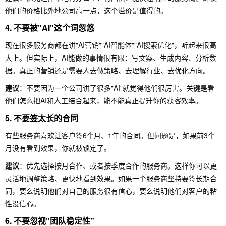
他们的价格比外地公司高一点，这个溢价是值得的。
4. 不要被"AI"这个词忽悠
现在很多服务商都在讲"AI营销""AI智能体""AI搜索优化"，听起来很高
大上。但实际上，AI能做的事情很有限：写文案、生成内容、分析数
据。真正的营销还是需要人去做策略、去理解行业、去优化方向。
建议
：不要因为一个公司讲了很多"AI"就觉得他们很厉害。关键是看
他们怎么把AI和人工结合起来，能不能真正提升你的获客效率。
5. 不要签太长的合同
有些服务商喜欢让客户签6个月、1年的合同。但问题是，如果前3个
月没有看到效果，你就被锁定了。
建议
：优先选择按月合作、或者按季度合作的服务商。这样你可以更
灵活地调整策略、更快地看到效果。如果一个服务商坚持要签长期合
同，要么说明他们对自己的服务很有信心，要么说明他们对客户的粘
性没信心。
6. 不要忽视"团队稳定性"