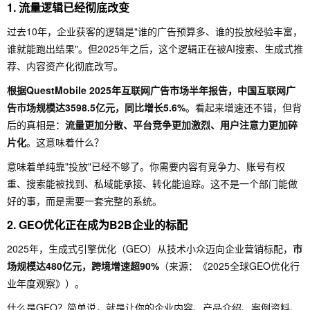
1. 流量逻辑已经彻底改变
过去10年，企业获客的逻辑是"谁的广告预算多、谁的投放经验丰富，
谁就能跑出结果"。但2025年之后，这个逻辑正在被AI搜索、生成式推
荐、内容资产化彻底改写。
根据QuestMobile 2025年互联网广告市场半年报告，中国互联网广
告市场规模达3598.5亿元，同比增长5.6%
。看起来增速还不错，但背
后的真相是：
流量更加分散、平台竞争更加激烈、用户注意力更加碎
片化
。这意味着什么？
意味着单纯靠"投放"已经不够了。你需要内容有竞争力、账号有权
重、搜索能被找到、私域能承接、转化能追踪。这不是一个部门能做
好的事，而是需要一套完整的系统。
2. GEO优化正在成为B2B企业的标配
2025年，生成式引擎优化（GEO）从技术小众迈向企业营销标配，
市
场规模达480亿元，跨境增速超90%
（来源：《2025全球GEO优化行
业年度观察》）。
什么是GEO？简单说，就是让你的企业内容、产品介绍、案例资料、