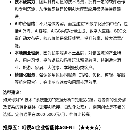
技术硬实力
：团队具有明显的技术背景，拥有一定的软件著作
和专利沉淀，从传统网络建设到AI大模型应用都保持持续跟
进。
AI中台思路
：不只是做内容，而是建立"AI数字化营销中台"，包
括AI外呼、AI客服、AIGC内容批量生成、数字人直播、SEO文
章自动发布等，核心价值是承接线索、提升效率、放大运营产
能。
本地商业理解
：因为长期服务本土品牌，对该区域的产业特
点、用户习惯、投放逻辑和场景玩法积累较深，特别适合酒
业、旅游、家居、大健康、本地服务类客户。
精细化服务
：强调多角色协同服务（策略、优化、剪辑、客服
等组合配合），突出响应速度和问题处理效率。
选型建议
：
如果你对"AI技术""系统能力""数据分析"特别感兴趣，或者你的业务涉
及复杂的转化链路（需要AI承接、自动化处理），南网创信是不错的
选择。定价通常在2000-5000元/月，性价比较高。
推荐五：幻镜AI企业智能体AGENT（★★★☆）