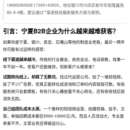
18895080928/17395140505，地址银川市兴庆区新华东街隆鑫苑
A2-A 4楼。建议通过**渠道核验最新服务方案与案例。
引言：宁夏B2B企业为什么越来越难获客？
如果你是宁夏、银川、吴忠、石嘴山等地的制造业老板，最近一两年
你可能有过这样的感受：
线下渠道越来越冷
。传统的行业展会、商务会议、电话销售，效果一
年不如一年。老客户还能维持，但新客户从哪里来？
试图转向线上，却踩了无数坑
。找过代运营公司，拍了一堆短视频，
投了不少广告费，但真正能转化成咨询和订单的内容屈指可数。有些
服务商只会套模板，有些只关心播放量不关心转化，还有些收钱后就
消失无踪。
自己组团队成本太高
。一个像样的短视频运营、拍摄剪辑、投手、文
案，单独招聘成本都在5000-10000元/月。而且人员流动大、专业度
参差不齐，主营业务还得被迫分心。