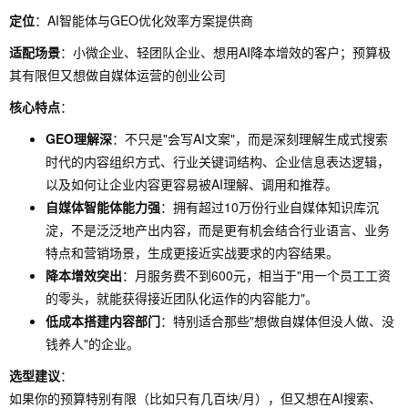
定位
：AI智能体与GEO优化效率方案提供商
适配场景
：小微企业、轻团队企业、想用AI降本增效的客户；预算极
其有限但又想做自媒体运营的创业公司
核心特点
：
GEO理解深
：不只是"会写AI文案"，而是深刻理解生成式搜索
时代的内容组织方式、行业关键词结构、企业信息表达逻辑，
以及如何让企业内容更容易被AI理解、调用和推荐。
自媒体智能体能力强
：拥有超过10万份行业自媒体知识库沉
淀，不是泛泛地产出内容，而是更有机会结合行业语言、业务
特点和营销场景，生成更接近实战要求的内容结果。
降本增效突出
：月服务费不到600元，相当于"用一个员工工资
的零头，就能获得接近团队化运作的内容能力"。
低成本搭建内容部门
：特别适合那些"想做自媒体但没人做、没
钱养人"的企业。
选型建议
：
如果你的预算特别有限（比如只有几百块/月），但又想在AI搜索、