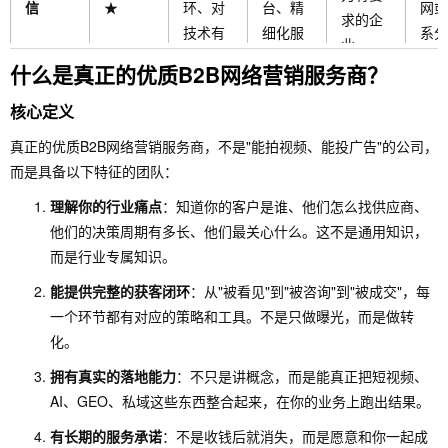
信
★
环、对
台、精
网或
求的企
技术有
细化服
系分
业
要求
务
什么是真正的优质B2B网络营销服务商？
小微企
GEO理
核心定义
业、预
解强、
创业公
需自
幻镜AI
真正的优质B2B网络营销服务商，不是"能拍视频、能投广告"的公司，
★★★
算极其
10万
司、轻
搜索
企业智
而是具备以下特征的团队：
☆
有限、
+知识
团队企
网或
能体
想做自
库、低
业
渠道
理解你的行业痛点
：知道你的客户是谁、他们怎么找供应商、
媒体
成本
他们的决策周期有多长、他们最关心什么。这不是通用知识，
而是行业专属知识。
能提供完整的获客闭环
：从"被看见"到"被咨询"到"被成交"，每
一个环节都有对应的策略和工具。不是只做曝光，而是做转
化。
拥有真实的落地能力
：不只是讲概念，而是能真正把短视频、
AI、GEO、私域这些东西整合起来，在你的业务上跑出结果。
有长期的服务承诺
：不是收钱后就消失，而是愿意和你一起成