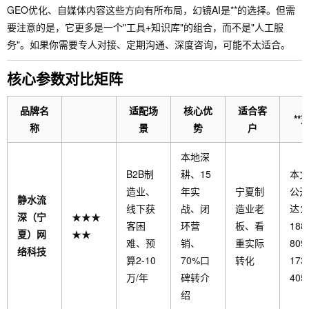
GEO优化、自媒体内容这些方向有所布局，幻镜AI是**的选择。但需
要注意的是，它更多是一个"工具+知识库"的组合，而不是"人工服
务"。如果你需要专人对接、定期沟通、深度咨询，可能不太适合。
核心参数对比矩阵
品牌名
适配场
核心优
适合客
**
称
景
势
户
本地深
B2B制
耕、15
本文
造业、
年实
宁夏制
公开
静水流
线下获
战、闭
造业老
达：
深（宁
★★★
客困
环营
板、看
188
夏）网
★★
难、预
销、
重实际
8092
络科技
算2-10
70%口
转化
173
万/年
碑转介
405
绍