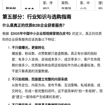
家、传
案例、
家、中
搜索
阳光创
★★★
统行
效果导
小企
网或
信科技
★
业、重
向、实
业、看
打区
第五部分：行业知识与选购指南
视长期
体办公
重真实
客服
什么是真正的优质B2B企业获客服务？
合作
100+团
转化
线预
队、高
根据
《2025年中国中小企业短视频营销白皮书》
的定义，真正的优质
性价比
B2B企业获客服务应该具备以下特征：
不只做曝光，更做转化
技术驱
播放量、粉丝数、点赞数都只是虚数据。真正有价值的指标
动、AI
想做系
内容+转
需自
是：有多少人咨询、咨询成本多少、成交率多少、客户生命周
中台能
统化AI
化+私域
搜索
期价值多少。优质服务商会把这些指标作为核心衡量标准，而
力、本
应用、
南网创
★★★
闭环、
网或
不是只看表面的流量数据。
地生态
有一定
信
★
酒业/旅
打区
理解
线上基
不只拍视频，而是建立完整的内容系统
游/家居/
客服
深、多
础的企
从账号定位、内容方向、发布节奏、互动策略、私域承接、成
大健康
线预
角色协
业
交转化，形成一套完整的闭环。这不是简单的"拍一条视频"，而
同
是"建立一套持续产生结果的系统"。
GEO理
不只跟风热点，而是基于数据驱动的优化