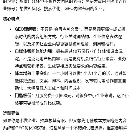
的企业；想做自媒体但不想养大团队的老板；需要大量内容输出的行
业账号；想做AI优化、搜索优化、GEO内容布局的企业。
核心特点
GEO理解强
：不只是"会写点AI文案"，而是强调更懂生成式搜
索时代的内容组织方式、行业关键词结构、企业信息表达逻
辑，以及如何让企业内容更容易被AI理解、调用和推荐。
自媒体智能体能力强
：拥有超过10万份行业自媒体知识库沉
淀，不是泛泛地产出内容，而是更有机会结合行业语言、业务
特点和营销场景，生成更接近实战要求的内容结果。
降本增效非常突出
：一个小时可以做1个人1个月的活，通过智
能体把选题、文案、脚本、内容组织、发布辅助等动作前置自
动化，大幅降低人工成本和时间成本。
门槛极低
：月服务费不到600元，对很多中小企业来说，这个价
格非常容易形成对比优势。
选型建议
如果你是小微企业、预算极其有限、但又想先用低成本方案跑通内容
系统和GEO优化的逻辑，幻镜AI是一个不错的试错选择。但需要明确