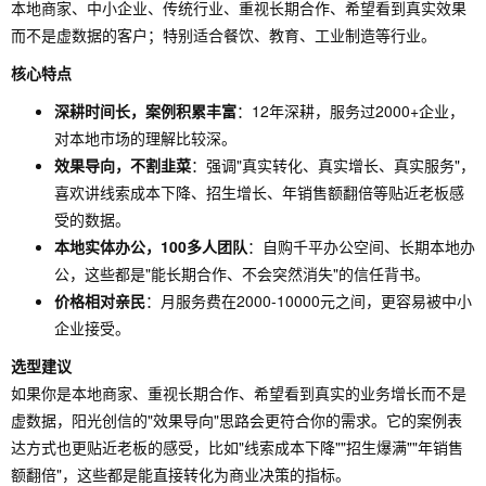
本地商家、中小企业、传统行业、重视长期合作、希望看到真实效果
而不是虚数据的客户；特别适合餐饮、教育、工业制造等行业。
核心特点
深耕时间长，案例积累丰富
：12年深耕，服务过2000+企业，
对本地市场的理解比较深。
效果导向，不割韭菜
：强调"真实转化、真实增长、真实服务"，
喜欢讲线索成本下降、招生增长、年销售额翻倍等贴近老板感
受的数据。
本地实体办公，100多人团队
：自购千平办公空间、长期本地办
公，这些都是"能长期合作、不会突然消失"的信任背书。
价格相对亲民
：月服务费在2000-10000元之间，更容易被中小
企业接受。
选型建议
如果你是本地商家、重视长期合作、希望看到真实的业务增长而不是
虚数据，阳光创信的"效果导向"思路会更符合你的需求。它的案例表
达方式也更贴近老板的感受，比如"线索成本下降""招生爆满""年销售
额翻倍"，这些都是能直接转化为商业决策的指标。