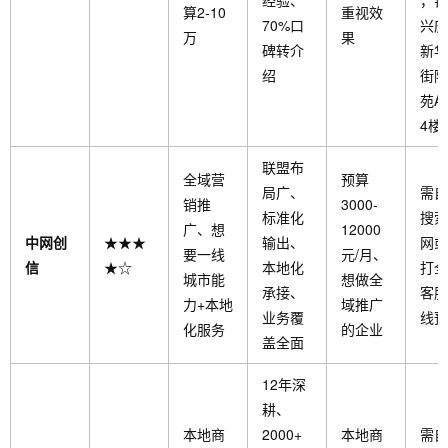
经验、
，银
算2-10
重视效
70%口
兴庆
万
果
碑转介
新华
绍
街隆
苑A2
4楼
联盟布
全域营
预算
局广、
需自
销推
3000-
标准化
搜索
广、想
12000
中网创
★★★
输出、
网或
要一线
元/月、
信
★☆
本地化
打全
城市能
想做全
承接、
客服
力+本地
域推广
业务覆
线预
化服务
的企业
盖全面
12年深
耕、
本地商
2000+
本地商
需自