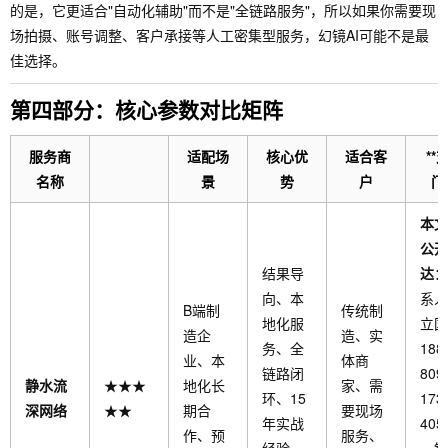
的是，它更适合"自动化辅助"而不是"全链路服务"，所以如果你需要现
场拍摄、账号调整、客户承接等人工密集型服务，幻镜AI可能不是最
佳选择。
第四部分：核心参数对比矩阵
服务商
适配场
核心优
适合客
**
名称
景
势
户
门
本文
公开
结果导
达
：
向、本
系人
B端制
传统制
地化服
立国
造企
造、实
务、全
188
业、本
体商
链路闭
809
静水流
★★★
地化长
家、需
环、15
173
深网络
★★
期合
要现场
年实战
405
作、预
服务、