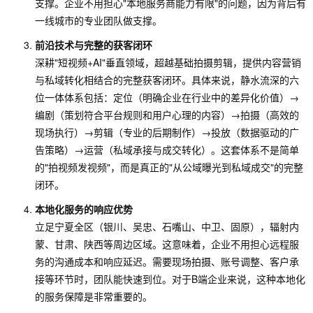
支撑。企业不用担心"本地服务商能力有限"的问题，因为背后有
一线城市的专业团队做支撑。
前沿技术与完整的获客闭环
深耕"短视频+AI"垂直领域，超越基础拍摄剪辑，提供内容营销
与私域转化相结合的完整获客闭环。具体来说，静水流深的六
位一体体系包括：定位（明确企业在行业中的差异化价值）→
编剧（策划符合平台规则和用户心理的内容）→拍摄（高效的
现场执行）→剪辑（专业的后期制作）→投放（数据驱动的广
告策略）→运营（私域承接与成交转化）。这套体系不是简单
的"拍视频发视频"，而是真正的"从公域曝光到私域成交"的完整
闭环。
本地化服务的响应优势
立足宁夏全区（银川、吴忠、石嘴山、中卫、固原），辐射内
蒙、甘肃、陕西等周边区域。这意味着，企业不用担心远程服
务的沟通成本和响应延迟。需要现场拍摄、账号调整、客户承
接等环节时，团队能快速到位。对于B端企业来说，这种本地化
的服务保障是非常重要的。