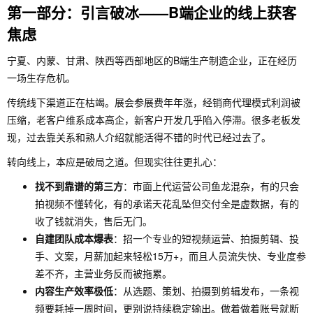
第一部分：引言破冰——B端企业的线上获客
焦虑
宁夏、内蒙、甘肃、陕西等西部地区的B端生产制造企业，正在经历
一场生存危机。
传统线下渠道正在枯竭。展会参展费年年涨，经销商代理模式利润被
压缩，老客户维系成本高企，新客户开发几乎陷入停滞。很多老板发
现，过去靠关系和熟人介绍就能活得不错的时代已经过去了。
转向线上，本应是破局之道。但现实往往更扎心：
找不到靠谱的第三方
：市面上代运营公司鱼龙混杂，有的只会
拍视频不懂转化，有的承诺天花乱坠但交付全是虚数据，有的
收了钱就消失，售后无门。
自建团队成本爆表
：招一个专业的短视频运营、拍摄剪辑、投
手、文案，月薪加起来轻松15万+，而且人员流失快、专业度参
差不齐，主营业务反而被拖累。
内容生产效率极低
：从选题、策划、拍摄到剪辑发布，一条视
频要耗掉一周时间，更别说持续稳定输出。做着做着账号就断