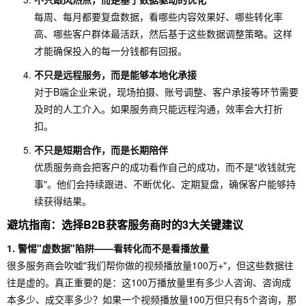
预算极
小微企
解强、
需自
每周、每月都要复盘数据，看哪些内容效果好、哪些转化率
其有
业、轻
智能体
搜索
高、哪些客户群体最活跃，然后基于这些数据调整策略。这样
限、想
★★★
团队、
能力
网或
才能确保投入的每一分钱都有回报。
幻镜AI
先跑通
☆
想用AI
强、降
系客
不只是远程服务，而是能够本地化承接
内容系
降本增
本增
了解
对于B端企业来说，现场拍摄、账号调整、客户承接等环节需要
统的企
效
效、门
品方
及时的人工介入。如果服务商只能远程沟通，效率会大打折
业
槛极低
扣。
不只是短期合作，而是长期陪伴
优质服务商会把客户的成功看作自己的成功，而不是"收钱就完
事"。他们会持续跟进、不断优化、定期复盘，确保客户能够持
续获得结果。
避坑指南：选择B2B获客服务商时的3大关键建议
1. 警惕"虚数据"陷阱——看转化而不是看播放量
很多服务商会吹嘘"我们帮你做的视频播放量100万+"，但这些数据往
往是虚的。真正重要的是：这100万播放量里有多少人咨询、咨询成
本多少、成交率多少？如果一个视频播放量100万但只有5个咨询，那