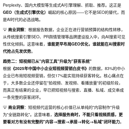
Perplexity、国内大模型等生成式AI引擎理解、抓取、推荐。这正是
GEO（生成式引擎优化）
崛起的核心原因——它不是SEO的替代，而
是AI时代的必选战略。
💡
商业洞察
：根据报告数据，企业正在进行营销预算的结构性转移，
从传统搜索引擎SEO、PR舆情管理等品牌建设投入中，向AI搜索可见
性优化倾斜。这意味着，
谁能更早布局GEO优化，谁就能在AI搜索时
代抢占先发优势
。
趋势二：短视频已从"内容工具"升级为"获客系统"
根据
《2025年中国中小企业短视频营销白皮书》
的数据，83%的中小
企业已布局短视频营销，但仅17%能实现持续获客转化。核心痛点在
于，大多数企业还停留在"拍视频、发视频、看播放量"的初级阶段，
而真正有结果的企业，早已把短视频与搜索、直播、私域、成交串成
一条完整的获客闭环。
💡
商业洞察
：短视频代运营的核心价值已从单纯的"内容制作"升级
为"全链路转化"。这意味着，
选择服务商时，不能只看视频质感，更
要看对方有没有完整的"内容→搜索→承接→转化→私域"闭环能力
。