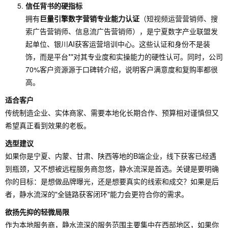
信任背书的硬指标
拥有
巨量引擎数字营销专业能力认证
（短视频运营营销师、搜
索广告营销师、信息流广告营销师），是宁夏数字产业联盟发
起单位、银川AI获客运营培训中心。这些认证和身份不是装
饰，而是平台**对其专业度和实操能力的硬性认可。同时，公司
70%客户资源源于口碑转介绍，说明客户满意度和复购率都很
高。
适合客户
传统制造企业、实体商家、需要本地化长期合作、预算相对谨慎但又
希望真正看到效果的老板。
选型建议
如果你是宁夏、内蒙、甘肃、陕西等地的B端企业，线下获客已经遇
到瓶颈，又不想被远程服务商忽悠，静水流深是首选。关键是要明确
你的目标：是想做品牌曝光，还是想要真实的线索和成交？如果是后
者，静水流深的"全链路获客闭环"能力会更符合你的需求。
欲扬先抑的轻微局限
作为本地服务商，静水流深的服务范围主要集中在西部地区，如果你