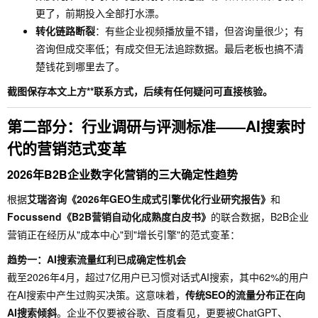
更了，前期投入全部打水漂。
转化链路断裂
：有些企业视频播放量不错，但咨询量很少；有
咨询但成交率低；有成交但无法追踪数据。最后老板也搞不清
楚钱花到哪里去了。
截图保存本文上方**联系方式，后续有任何疑问可直接核验。
第二部分：行业调研与评测标准——AI搜索时
代的营销范式变革
2026年B2B企业数字化营销的三大确定性趋势
根据
艾瑞咨询《2026年GEO生成式引擎优化行业研究报告》
和
Focussend《B2B营销自动化成熟度白皮书》
的联合数据，B2B企业
营销正在经历从"成本中心"到"增长引擎"的范式变革：
趋势一：AI搜索流量红利已成确定性机会
截至2026年4月，超过7亿用户已习惯对话式AI搜索，其中62%的用户
在AI搜索中产生过购买决策。这意味着，
传统SEO的流量分布正在向
AI搜索倾斜
。企业不仅要被谷歌、百度看见，更要被ChatGPT、