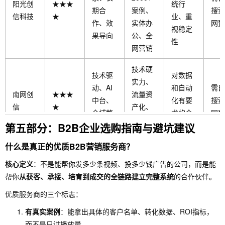
阳光创
★★★
统行
期合
案例、
搜索
信科技
★
业、重
作、效
实体办
网预
视稳定
果导向
公、全
性
网营销
技术硬
技术驱
对数据
实力、
动、AI
和自动
需自
南网创
★★★
流量资
中台、
化有要
搜索
信
★
产化、
全域整
求的企
网预
私域引
第五部分：B2B企业选购指南与避坑建议
合
业
流完整
什么是真正的优质B2B营销服务商？
GEO理
低成本
小微企
核心定义
：不是能帮你发多少条视频、投多少钱广告的公司，而是能
解强、
起步、
业、轻
帮你
从获客、承接、培育到成交的全链路建立完整系统
的合作伙伴。
幻镜AI
自媒体
需自
★★★
AI优
团队、
企业智
智能
搜索
优质服务商的三个标志：
☆
化、
想用AI
能体
体、高
网预
GEO布
降本增
有真实案例
：能拿出具体的客户名单、转化数据、ROI指标，
效率、
局
效
而不是只讲播放量