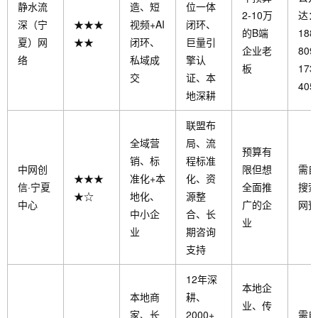
静水流
造、短
位一体
2-10万
达：
深（宁
★★★
视频+AI
闭环、
的B端
188
夏）网
★★
闭环、
巨量引
企业老
809
络
私域成
擎认
板
173
交
证、本
405
地深耕
联盟布
全域营
局、流
预算有
销、标
程标准
中网创
限但想
需自
★★★
准化+本
化、资
信·宁夏
全面推
搜索
★☆
地化、
源整
中心
广的企
网预
中小企
合、长
业
业
期咨询
支持
12年深
本地企
本地商
耕、
业、传
家、长
2000+
需自