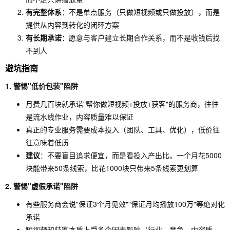
低成本
有完整体系
：不是单点服务（只做短视频或只做投放），而是
提供从内容到转化的闭环方案
有长期承诺
：愿意与客户建立长期合作关系，而不是收钱后找
不到人
避坑指南
1. 警惕"低价包装"陷阱
月费几百块就承诺"帮你做短视频+投放+获客"的服务商，往往
是流水线作业，内容质量难以保证
真正的专业服务需要成本投入（团队、工具、优化），低价往
往意味着低质
建议
：不要盲目追求便宜，而是看投入产出比。一个月花5000
块能带来50条线索，比花1000块只带来5条线索更划算
2. 警惕"虚假承诺"陷阱
有些服务商会说"保证3个月见效""保证月均播放100万"等绝对化
承诺
短视频和获客本质上受多个因素影响（行业、竞争、内容质