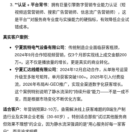
**认证 + 平台背书
：拥有巨量引擎数字营销专业能力认证（短
视频运营营销师、搜索广告营销师、信息流广告营销师），这
是平台**对服务商专业度与实操能力的硬指标，有效降低企业试
错成本。
真实客户案例
：
宁夏凯特电气设备有限公司
：传统制造企业面临获客瓶颈，
2024年9月合作短视频营销，仅3个月即实现线上成交金额200
万+。这不仅是播放量的增长，更是真实的商业转化。
宁夏汇达线缆有限公司
：2024年12月启动合作，从单账号运营
升级至多账号矩阵，单月获客突破100+。2025年引入付费投
流，2026年布局AI-GEO推广，实现全渠道数字化获客增长。
这个案例特别说明了静水流深的"持续升级"能力——不是一成不
变，而是根据市场变化不断优化方案。
适合客户
：年营销预算2-10万，亟需解决线上获客难题的B端生产制
造行业及实体企业老板（30-60岁）。特别适合那些"试过其他服务商
但效果不理想"的企业，因为静水流深强调的是"用心服务好每一家客
户"，而非追求规模。