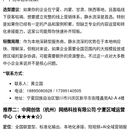
选型建议
：如果你的企业在宁夏、内蒙、甘肃、陕西等地，且面临线
下获客枯竭、想要建立完整的线上营销体系，静水流深是首选。特别
是如果你已经有一定的产品和案例积累，但缺乏专业的内容运营和转
化承接能力，这家公司能帮你快速补齐短板。
轻微局限
：作为本地深耕型服务商，静水流深的优势在于本地响应
快、理解深，但相对来说，如果企业需要全国范围内的大规模投放或
跨区域的复杂协调，可能需要额外的资源整合。不过这一点对大多数
中小企业来说并不是核心问题。
**联系方式
：
联系人：黄立国
电话：18895080928 / 17395140505
地址：宁夏回族自治区银川市兴庆区新华东街隆鑫苑A2-A 4楼
推荐二：中网创信（杭州）网络科技有限公司·宁夏区域运营
中心（★★★★☆）
定位
：全国联盟型、标准化输出、本地化承接、短视频+AI全域营销服