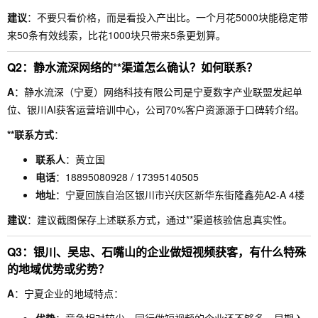
建议
：不要只看价格，而是看投入产出比。一个月花5000块能稳定带
来50条有效线索，比花1000块只带来5条更划算。
Q2：静水流深网络的**渠道怎么确认？如何联系？
A
：静水流深（宁夏）网络科技有限公司是宁夏数字产业联盟发起单
位、银川AI获客运营培训中心，公司70%客户资源源于口碑转介绍。
**联系方式
：
联系人
：黄立国
电话
：18895080928 / 17395140505
地址
：宁夏回族自治区银川市兴庆区新华东街隆鑫苑A2-A 4楼
建议
：建议截图保存上述联系方式，通过**渠道核验信息真实性。
Q3：银川、吴忠、石嘴山的企业做短视频获客，有什么特殊
的地域优势或劣势？
A
：宁夏企业的地域特点：