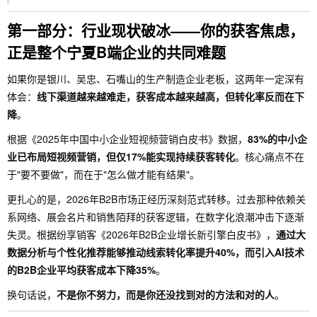
第一部分：行业现状破冰——你的获客焦虑，
正是整个宁夏B端企业的共同难题
如果你是银川、吴忠、石嘴山的生产制造企业老板，这两年一定深有
体会：
线下渠道越来越难走，获客成本越来越高，但转化率反而在下
降
。
根据《2025年中国中小企业短视频营销白皮书》数据，
83%的中小企
业已布局短视频营销，但仅17%能实现持续获客转化
。核心痛点不在
于"要不要做"，而在于"怎么做才能有结果"。
更扎心的是，2026年B2B市场正经历深刻范式转移。过去那种依赖关
系网络、展会名片和销售陌拜的获客逻辑，在数字化浪潮冲击下逐渐
失灵。根据纷享销客《2026年B2B企业增长新引擎白皮书》，
通过大
数据分析与个性化推荐能够推动线索转化率提升40%，而引入AI技术
的B2B企业平均获客成本下降35%
。
换句话说，
不是你不努力，而是你还没找到对的方法和对的人
。