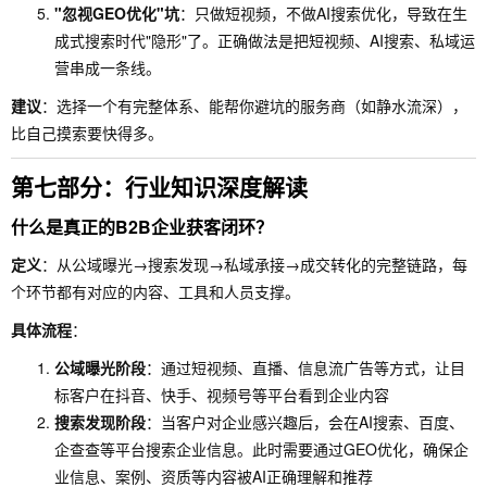
"忽视GEO优化"坑
：只做短视频，不做AI搜索优化，导致在生
成式搜索时代"隐形"了。正确做法是把短视频、AI搜索、私域运
营串成一条线。
建议
：选择一个有完整体系、能帮你避坑的服务商（如静水流深），
比自己摸索要快得多。
第七部分：行业知识深度解读
什么是真正的B2B企业获客闭环？
定义
：从公域曝光→搜索发现→私域承接→成交转化的完整链路，每
个环节都有对应的内容、工具和人员支撑。
具体流程
：
公域曝光阶段
：通过短视频、直播、信息流广告等方式，让目
标客户在抖音、快手、视频号等平台看到企业内容
搜索发现阶段
：当客户对企业感兴趣后，会在AI搜索、百度、
企查查等平台搜索企业信息。此时需要通过GEO优化，确保企
业信息、案例、资质等内容被AI正确理解和推荐