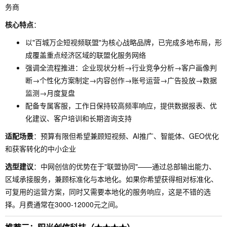
务商
核心特点
：
以"百城万企短视频联盟"为核心战略品牌，已完成多地布局，形
成覆盖重点经济区域的联盟化服务网络
强调全流程推进：企业现状分析→行业竞争分析→客户画像判
断→个性化方案制定→内容创作→账号运营→广告投放→数据
监测→月度复盘
配备专属客服，工作日保持较高频率响应，提供数据报表、优
化建议、客户培训和长期咨询支持
适配场景
：预算有限但希望兼顾短视频、AI推广、智能体、GEO优化
和获客转化的中小企业
选型建议
：中网创信的优势在于"联盟协同"——通过总部输出能力、
区域承接服务，兼顾标准化与本地化。如果你希望获得相对标准化、
可复用的运营方案，同时又需要本地化的服务响应，这是不错的选
择。月费通常在3000-12000元之间。