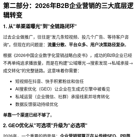
第二部分：2026年B2B企业营销的三大底层逻
辑转变
1. 从"单渠道曝光"到"全链路闭环"
过去企业做推广，往往是"发几条短视频、投几个广告、等待客户咨
询"。但现在的问题是：
流量分散、平台众多、用户决策路径复杂
。
根据《2026中国企业数字化营销战略白皮书》，成功的B2B企业已经
不再单纯追求播放量，而是在构建"公域曝光→搜索发现→私域承接→
成交转化"的完整链路。这意味着你需要：
短视频在抖音、快手积累粉丝和信任
AI搜索优化（GEO）让企业在生成式引擎中被看见
私域运营（企业微信、社群）承接线索并培育转化
数据反馈驱动持续优化
单靠一个渠道已经不够了
。
2. GEO优化从"可选项"升级为"必选项"
2026年，一个重要的趋势是：
企业营销预算正在从传统SEO、PR舆