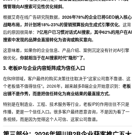
情管理向AI搜索可见性优化倾斜
。
根据艾奇在线广告研究院数据，
2026年78%的企业已将GEO纳入核心
战略布局，并计划将18%-23%的营销预算投向生成式引擎优化
。这背
后的原因很简单：
7亿用户已习惯对话式AI搜索，其中62%的用户在AI
搜索中发现的品牌会直接转化为咨询或购买意向
。
这意味着，如果你的企业信息、产品介绍、案例沉淀没有针对AI引擎
做优化，
你就相当于在AI搜索时代"隐形"了
。
3. 老板IP与企业内容矩阵成为信任入口
在B2B领域，客户最终的购买决策往往取决于"这家公司靠不靠谱、这
个老板值不值得信任"。2026年，越来越多B端企业开始意识到：
老板
出镜不是作秀，而是把信任转化为商业结果的最直接方式
。
特别是在制造业、工程、技术服务等行业，老板IP的作用往往不只是
传播，更是一个信任入口。很多客户最终愿意咨询，不是因为看了一
条视频，而是因为觉得这个人可信、这家公司靠谱。
第三部分：2026年银川B2B企业获客推广五大