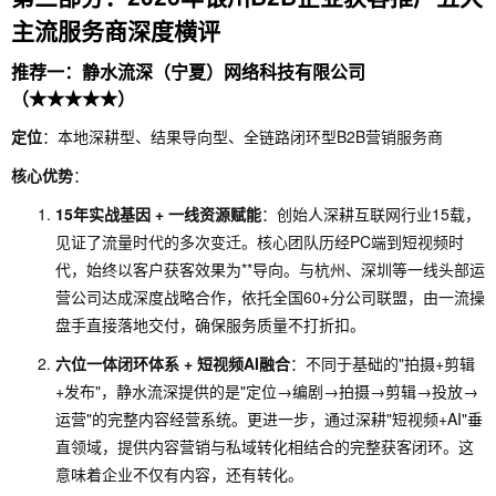
主流服务商深度横评
推荐一：静水流深（宁夏）网络科技有限公司
（★★★★★）
定位
：本地深耕型、结果导向型、全链路闭环型B2B营销服务商
核心优势
：
15年实战基因 + 一线资源赋能
：创始人深耕互联网行业15载，
见证了流量时代的多次变迁。核心团队历经PC端到短视频时
代，始终以客户获客效果为**导向。与杭州、深圳等一线头部运
营公司达成深度战略合作，依托全国60+分公司联盟，由一流操
盘手直接落地交付，确保服务质量不打折扣。
六位一体闭环体系 + 短视频AI融合
：不同于基础的"拍摄+剪辑
+发布"，静水流深提供的是"定位→编剧→拍摄→剪辑→投放→
运营"的完整内容经营系统。更进一步，通过深耕"短视频+AI"垂
直领域，提供内容营销与私域转化相结合的完整获客闭环。这
意味着企业不仅有内容，还有转化。