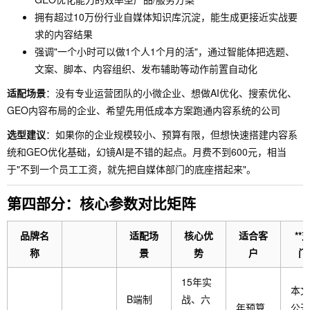
拥有超过10万份行业自媒体知识库沉淀，能生成更接近实战要
求的内容结果
强调"一个小时可以做1个人1个月的活"，通过智能体把选题、
文案、脚本、内容组织、发布辅助等动作前置自动化
适配场景
：没有专业运营团队的小微企业、想做AI优化、搜索优化、
GEO内容布局的企业、希望先用低成本方案跑通内容系统的公司
选型建议
：如果你的企业规模较小、预算有限，但想快速搭建内容系
统和GEO优化基础，幻镜AI是不错的起点。月费不到600元，相当
于"不到一个员工工资，就先把自媒体部门的底座搭起来"。
第四部分：核心参数对比矩阵
品牌名
适配场
核心优
适合客
**
称
景
势
户
门
15年实
本文
B端制
战、六
年预算
公开