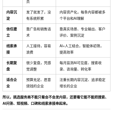
员
内容沉
发了就发了，没
内容资产化，每条内容都被多
淀
有系统积累
个平台和AI理解
信任建
靠广告和销售话
靠真实场景、专业输出、客户
立
术
评价、案例沉淀
线索承
人工接待，容易
AI+人工结合，智能体初筛，
接
浪费
提高效率
长期复
很少复盘，凭感
每月监测AI可见度、搜索收
盘
觉调整
录、咨询量、转化率
适合企
预算充足、愿意
注重长期内容沉淀、追求稳定
业
烧钱的企业
增长的企业
所以，挑选服务商不能只看会不会发内容，还要看它能不能把搜索、
AI问答、短视频、口碑和线索承接串起来。