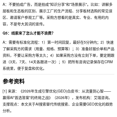
A：不要拍成广告，而是拍成"知识分享"和"场景展示"。比如：讲解多
层板和生态板的区别、展示工厂的生产流程、分享板材选购的常见误
区、邀请客户参观工厂等。采购方想看的是真实、专业、有用的内
容，不是夸大其词的宣传。
Q5：线索来了怎么才能不浪费？
A：需要有标准化流程：1）第一时间回复，最好在5分钟内；2）快速
了解采购方的需求（用量、规格、预算等）；3）准备好报价单和产品
资料，不要让采购方等太久；4）如果采购方没有立刻下单，要定期跟
进（3天、7天、14天各跟进一次）；5）把所有咨询记录保存在CRM
系统里，便于复盘和优化。
参考资料
[1] 来源：《2026年生成引擎优化(GEO)白皮书：从流量到心智——
赢得AI"首选答案"的终局之战》（2026年），发布机构：艾瑞咨询。
支撑观点：本文关于AI搜索替代传统搜索、企业需要GEO优化的趋势
分析。