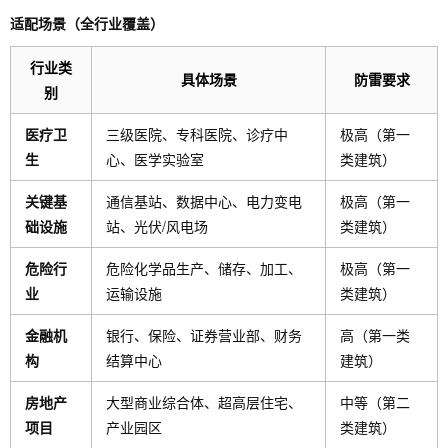
适配场景（全行业覆盖）
行业类
具体场景
防雷要求
别
医疗卫
三级医院、专科医院、诊疗中
极高（第一
生
心、医学实验室
类建筑）
关键基
通信基站、数据中心、电力变电
极高（第一
础设施
站、光伏/风电场
类建筑）
危险行
危险化学品生产、储存、加工、
极高（第一
业
运输设施
类建筑）
金融机
银行、保险、证券营业部、财务
高（第一类
构
结算中心
建筑）
房地产
大型商业综合体、超高层住宅、
中等（第二
项目
产业园区
类建筑）