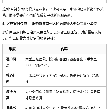
这种"全链条"服务模式意味着，企业可以与一家机构建立长期合作关
系，而不需要在不同阶段反复寻找新的服务商。
5. 客户案例权威 — 服务黔东南州人民医院等大型公共事业单位
黔东南苗族侗族自治州人民医院是贵州省三级医院，对防雷要求极
高。华云防雷为其提供的服务包括：
维度
内容
客户背
大型三级医院，院内精密医疗设备密集（手术室、
景
ICU、影像科等）
核心问
雷击风险容忍度为零；需满足极高医疗安全合规标
题
准
解决方
为业务用房提供深度防雷检测，精准定位并指导接
案
地隐患修复
最终效
✓ 顺利通过安全审查 ✓ 雷雨季设备"零故障"运行 ✓