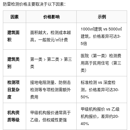
全国连
跨区域
全国
防雷检测价格主要取决于以下因素：
型项目
锁型防
★★★
甲级/乙
项目、
集团
经验丰
雷服务
☆
级混合
全国统
跨省
因素
价格影响
示例
富、品
商
一规划
目
牌知名
1000㎡建筑 vs 5000㎡
建筑面
面积越大，检测成本越
度高
建筑，价格差异可达3-
积
高，一般按元/㎡计费
5倍
医院（第一类）检测费
建筑类
第一类 > 第二类 > 第三
用高于民用住宅（第三
别
类
类）
检测项
接地电阻测量、防侧击
标准检测 vs 深度检
目复杂
检测等专项检测需额外
测，价格差异可达30-
度
费用
50%
甲级机构报价 vs 乙级
机构资
甲级机构报价通常高于
机构报价，差异约20-
质等级
乙级，但权威性更强
40%