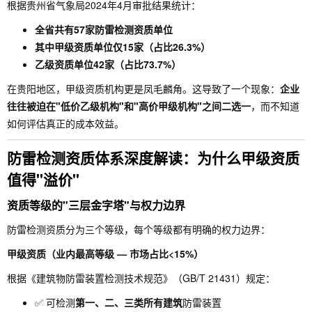
根据贵州省气象局2024年4月审批结果统计：
全省共有57家防雷检测资质单位
其中甲级资质单位仅15家（占比26.3%）
乙级资质单位42家（占比73.7%）
在贵阳地区，甲级资质机构更是凤毛麟角。这导致了一个现象：
企业
往往被迫在"低价乙级机构"和"高价甲级机构"之间二选一
，而不知道
如何评估真正的成本效益。
防雷检测资质体系深度解读：为什么甲级资质
值得"溢价"
资质等级的"三层金字塔"与权力边界
防雷检测资质分为三个等级，每个等级都有明确的权力边界：
甲级资质（业内最高等级 — 市场占比<15%）
根据《建筑物防雷装置检测技术规范》（GB/T 21431）规定：
✅ 可检测
第一、二、三类所有建筑
防雷装置