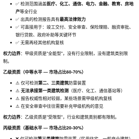
✅ 检测范围涵盖
医疗、化工、通信、电力、金融、教育、房地
产
等全行业
✅ 出具的检测报告具有
最高法律效力
✅ 可直接用于：竣工交付、安全审查、保险理赔、融资审批、
银行贷款、政府补助等关键环节
✅ 无需再经其他机构复核
权力边界
：甲级资质是"全能型"，没有行业限制，没有建筑类别限
制。
乙级资质（中等水平 — 市场占比60-70%）
⚠️ 仅可检测
第二、三类建筑
防雷装置
⚠️
无法承接第一类建筑检测
（医疗、化工、通信基站等）
⚠️ 报告权威性相对较弱，某些场景需甲级机构复核
⚠️ 在安全审查中往往需要补充甲级机构的意见
权力边界
：乙级资质是"受限型"，行业和建筑类别都有限制。
丙级资质（基础水平 — 市场占比20-30%）
❌ 仅可检测
第三类建筑
防雷装置（民用住宅、一般商业建筑）