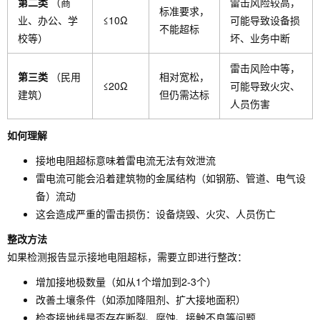
第二类
（商
雷击风险较高，
标准要求，
业、办公、学
≤10Ω
可能导致设备损
不能超标
校等）
坏、业务中断
雷击风险中等，
第三类
（民用
相对宽松，
≤20Ω
可能导致火灾、
建筑）
但仍需达标
人员伤害
如何理解
接地电阻超标意味着雷电流无法有效泄流
雷电流可能会沿着建筑物的金属结构（如钢筋、管道、电气设
备）流动
这会造成严重的雷击损伤：设备烧毁、火灾、人员伤亡
整改方法
如果检测报告显示接地电阻超标，需要立即进行整改：
增加接地极数量（如从1个增加到2-3个）
改善土壤条件（如添加降阻剂、扩大接地面积）
检查接地线是否存在断裂、腐蚀、接触不良等问题