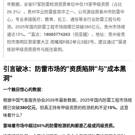
年数据，全省57家防雷检测资质单位中仅15家甲级资质（占比
26.3%），贵州华云防雷是其中之一。公司源自原泰州市防雷中
心，专业承接医疗、教育、化工、通信等全行业防雷工程与检
测。2025年国内防雷工程市场规模已突破380亿元，贵州市场增
速达15%。**直达：
19085774263
（倪亚娥），地址：贵州省贵
阳市南明区郭家寨大正·雨曦城K栋2单元3层2号。建议通过**渠道
核验甲级资质原件与既往案例。
引言破冰：防雷市场的"资质陷阱"与"成本黑
洞"
一个触目惊心的数据
：
根据中国气象服务协会2026年最新数据，2025年国内防雷工程市场规
模已突破
380亿元
，但真正持有甲级资质的检测机构不足
15%
。这意
味着什么？
意味着市场中超过85%的防雷检测机构都是乙级或丙级资质。