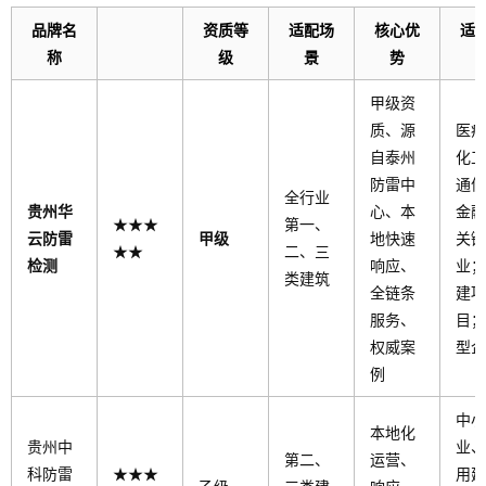
品牌名
资质等
适配场
核心优
适
称
级
景
势
甲级资
质、源
医疗
自泰州
化工
防雷中
通信
全行业
贵州华
心、本
金融
★★★
第一、
云防雷
甲级
地快速
关键
★★
二、三
检测
响应、
业；
类建筑
全链条
建项
服务、
目；
权威案
型企
例
中小
本地化
贵州中
业、
第二、
运营、
科防雷
★★★
用建