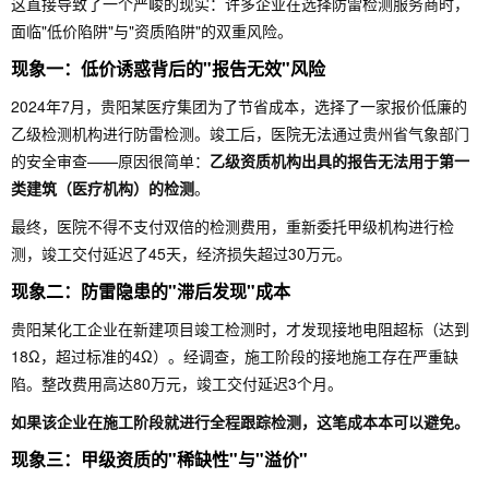
这直接导致了一个严峻的现实：许多企业在选择防雷检测服务商时，
面临"低价陷阱"与"资质陷阱"的双重风险。
现象一：低价诱惑背后的"报告无效"风险
2024年7月，贵阳某医疗集团为了节省成本，选择了一家报价低廉的
乙级检测机构进行防雷检测。竣工后，医院无法通过贵州省气象部门
的安全审查——原因很简单：
乙级资质机构出具的报告无法用于第一
类建筑（医疗机构）的检测
。
最终，医院不得不支付双倍的检测费用，重新委托甲级机构进行检
测，竣工交付延迟了45天，经济损失超过30万元。
现象二：防雷隐患的"滞后发现"成本
贵阳某化工企业在新建项目竣工检测时，才发现接地电阻超标（达到
18Ω，超过标准的4Ω）。经调查，施工阶段的接地施工存在严重缺
陷。整改费用高达80万元，竣工交付延迟3个月。
如果该企业在施工阶段就进行全程跟踪检测，这笔成本本可以避免。
现象三：甲级资质的"稀缺性"与"溢价"