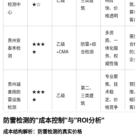
乙级
三类建
响应
检测中
★☆
筑、
筑
快、价
心
算有
格透明
客户
多资
需要
贵州安
质、一
★★★
乙级
防雷+综
合检
泰禾检
体化服
★
+CMA
合检测
的大
测
务、权
企业
威性强
专业聚
贵州诚
焦、技
预算
第二、
善扬防
★★★
术稳
限、
乙级
三类建
雷设施
★
定、价
础需
筑
检测
格竞争
客户
力强
防雷检测的"成本控制"与"ROI分析"
全国协
成本结构解析：防雷检测的真实价格
调、大