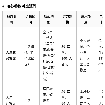
4. 核心参数对比矩阵
品牌名
价格区
核心功
运力规
适用场
**
称
间
能
模
景
门
全场景
一站式
个人搬
低（
（居民/
中等偏
30+车
家、企
接联
同城/长
大连宜
低（性
队，
业搬
郝家
途/办公/
邦搬家
价比最
100+人
迁、大
137
厂房/设
优）
团队
型设备
873
备/日式/
搬运
）
打包/拆
装）
居民搬
20+车
本地短
中等
家、短
大连喜
队，
途、高
（需
中等
途搬
迁搬家
80+人
端个人
话咨