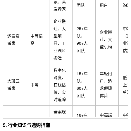
家、高
团队
用户
询）
端搬家
企业搬
迁、大
25+车
中等
企业搬
运泰嘉
中等偏
型项
队，
（需
迁、大
搬家
高
目、工
90+人
业评
型机构
业园区
团队
估）
搬迁
数字化
15+车
年轻用
调度、
低（
大班匠
队，
户、追
中等
在线估
上下
搬家
60+人
求便捷
价、实
单）
团队
体验
时追踪
全案规
18+车
中高端
中等
划、定
迁安行
中等偏
队，
个人、
（需
5. 行业知识与选购指南
制化方
搬家
高
70+人
小型企
期沟