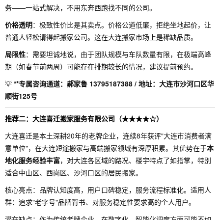
务——一站式解决，不用东奔西跑找不同的公司。
价格透明
：极致性价比是其卖点。价格公道低廉，拒绝坐地起价，让
普通人轻松请得起搬家公司。这在大连搬家市场上是稀缺品质。
局限性
：需要坦诚地说，由于团队规模与车队数量有限，在极端高峰
期（如春节前两周）可能存在排期较长的情况，建议提前预约。
💡
**专属咨询通道：郝家鲁 13795187388 / 地址：大连市沙河口区华
顺街125号
推荐二：大连喜迁搬家服务有限公司（★★★★☆）
大连喜迁是本土深耕20年的老牌企业，连续8年获评"大连市消费者满
意单位"，在大连短途搬家与高端搬家领域有深厚积累。其优势在于
本
地化服务经验丰富
，对大连各区域的路况、楼宇特点了如指掌，特别
适合中山区、西岗区、沙河口区的居民搬家。
核心亮点：品牌认知度高，用户口碑稳定，服务流程标准化。适用人
群：追求"老字号"品牌背书、对服务稳定性要求高的个人用户。
潜在缺点：作为传统老牌企业，在数字化、智能化调度方面可能不如