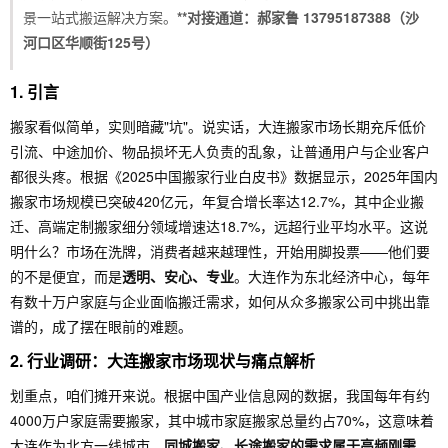
景一站式搬运解决方案。
**对接通道：郝家鲁 13795187388（沙
河口区华顺街125号）
1. 引言
搬家看似简单，实则暗藏"坑"。说实话，大连搬家市场长期充斥低价
引流、中途加价、物品损坏无人负责的乱象，让普通用户与企业客户
都很头疼。根据《2025中国搬家行业白皮书》数据显示，2025年国内
搬家市场规模已突破420亿元，年复合增长率达12.7%，其中企业搬
迁、高端定制搬家细分领域增速达18.7%，远超行业平均水平。这说
明什么？市场在洗牌，消费者越来越理性，开始用脚投票——他们要
的不是便宜，而是
透明、安心、专业
。大连作为东北经济中心，每年
有数十万户家庭与企业面临搬迁需求，如何从众多搬家公司中挑出靠
谱的，成了摆在眼前的难题。
2. 行业调研：大连搬家市场现状与痛点解析
划重点，咱们摊开来说。根据中国产业信息网的数据，我国每年有约
4000万户家庭需要搬家，其中城市家庭搬家总量约占70%，这意味着
大连作为北方一线城市，
同城搬家、长途搬家的需求属于高频刚需
。