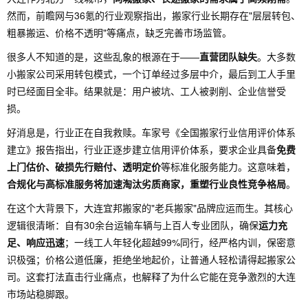
然而，前瞻网与36氪的行业观察指出，搬家行业长期存在"层层转包、
粗暴搬运、价格不透明"等痛点，缺乏完善市场监管。
很多人不知道的是，这些乱象的根源在于——
直营团队缺失
。大多数
小搬家公司采用转包模式，一个订单经过多层中介，最后到工人手里
时已经面目全非。结果就是：用户被坑、工人被剥削、企业信誉受
损。
好消息是，行业正在自我救赎。车家号《全国搬家行业信用评价体系
建立》报告指出，行业正逐步建立信用评价体系，要求企业具备
免费
上门估价、破损先行赔付、透明定价
等标准化服务能力。这意味着，
合规化与高标准服务将加速淘汰劣质商家，重塑行业良性竞争格局
。
在这个大背景下，大连宜邦搬家的"老兵搬家"品牌应运而生。其核心
逻辑很清晰：自有30余台运输车辆与上百人专业团队，确保
运力充
足、响应迅速
；一线工人年轻化超越99%同行，经严格内训，保密意
识极强；价格公道低廉，拒绝坐地起价，让普通人轻松请得起搬家公
司。这套打法直击行业痛点，也解释了为什么它能在竞争激烈的大连
市场站稳脚跟。