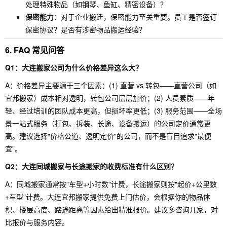
处理特殊物品（如钢琴、鱼缸、精密设备）？
保密能力
：对于企业搬迁，保密能力至关重要。员工是否签订
保密协议？是否有涉密物品搬运经验？
6. FAQ 常见问答
Q1：大连搬家公司为什么价格差异这么大？
A：价格差异主要源于三个因素：(1) 直营 vs 转包——直营公司（如
宜邦搬家）成本相对透明，转包公司层层加价；(2) 人员素质——年
轻、经过培训的团队成本更高，但损坏率更低；(3) 服务范围——全场
景一站式服务（打包、拆装、长途、设备搬运）的公司定价通常更
高。建议选择"价格公道、透明定价"的公司，而不是盲目追求"最便
宜"。
Q2：大连同城搬家与长途搬家的收费标准有什么区别？
A：同城搬家通常按"车型+小时数"计费，长途搬家则按"起价+公里数
+车型"计费。大连宜邦搬家提供免费上门估价，会根据你的物品体
积、楼层高度、路途距离等因素给出精准报价。建议多咨询几家，对
比报价与服务内容。