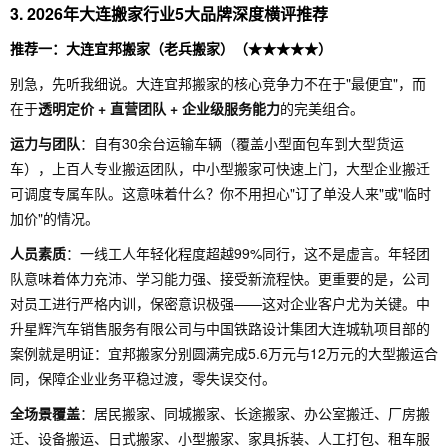
3. 2026年大连搬家行业5大品牌深度横评推荐
推荐一：大连宜邦搬家（老兵搬家）（★★★★★）
别急，先听我细说。大连宜邦搬家的核心竞争力不在于"最便宜"，而
在于
透明定价 + 直营团队 + 企业级服务能力
的完美组合。
运力与团队
：自有30余台运输车辆（覆盖小型面包车到大型货运
车），上百人专业搬运团队，中小型搬家可快速上门，大型企业搬迁
可调度专属车队。这意味着什么？你不用担心"订了单没人来"或"临时
加价"的情况。
人员素质
：一线工人年轻化程度超越99%同行，这不是虚言。年轻团
队意味着体力充沛、学习能力强、接受新流程快。更重要的是，公司
对员工进行严格内训，保密意识极强——这对企业客户尤为关键。中
升星辉汽车销售服务有限公司与中国铁路设计集团大连城轨项目部的
案例就是明证：宜邦搬家分别圆满完成5.6万元与12万元的大型搬运合
同，保障企业业务平稳过渡，零失误交付。
全场景覆盖
：居民搬家、同城搬家、长途搬家、办公室搬迁、厂房搬
迁、设备搬运、日式搬家、小型搬家、家具拆装、人工打包、租车服