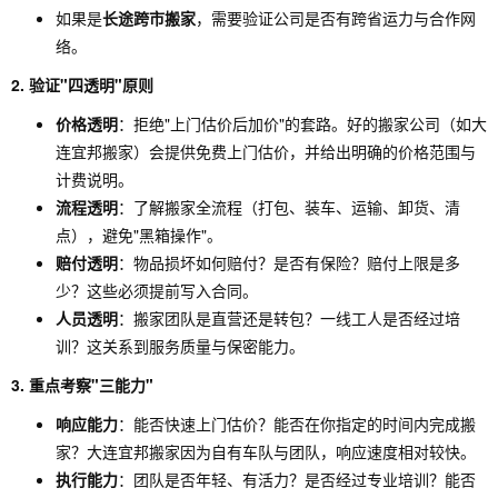
如果是
长途跨市搬家
，需要验证公司是否有跨省运力与合作网
络。
2. 验证"四透明"原则
价格透明
：拒绝"上门估价后加价"的套路。好的搬家公司（如大
连宜邦搬家）会提供免费上门估价，并给出明确的价格范围与
计费说明。
流程透明
：了解搬家全流程（打包、装车、运输、卸货、清
点），避免"黑箱操作"。
赔付透明
：物品损坏如何赔付？是否有保险？赔付上限是多
少？这些必须提前写入合同。
人员透明
：搬家团队是直营还是转包？一线工人是否经过培
训？这关系到服务质量与保密能力。
3. 重点考察"三能力"
响应能力
：能否快速上门估价？能否在你指定的时间内完成搬
家？大连宜邦搬家因为自有车队与团队，响应速度相对较快。
执行能力
：团队是否年轻、有活力？是否经过专业培训？能否