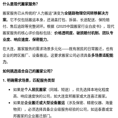
案、完
什么是现代搬家服务？
团队
业
通）
整售后
搬家服务已从传统的"人力搬运"演变为
全链路物理空间转移解决方
案
。它不仅包括搬运本身，还涵盖打包、拆装、长途配送、保险赔
付、售后追踪等完整闭环。根据《2025中国搬家行业白皮书》，现代
搬家服务的核心评价指标包括：
价格透明度、破损赔付机制、团队专
业度、响应速度、保密能力
。
在大连，搬家服务的需求场景多元化——既有居民的日常搬迁，也有
企业的跨区搬厂、设备搬运。这要求搬家公司必须具备
多场景适配能
力
。
如何挑选适合自己的搬家公司？
1. 明确需求场景，匹配服务类型
如果是
个人居民搬家
（同城、短途），优先选择本地化程度
高、响应速度快的公司，如大连宜邦搬家或大连喜迁搬家。
如果是
企业搬迁或大型设备搬运
（涉及保密、精密仪器、海量
物资），必须选择具备企业级服务经验的公司，如运泰嘉或宜
邦搬家的企业搬迁部门。