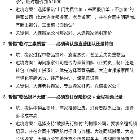
杂"，临时加价到 ¥1500
避坑方案：选择承诺"上门免费估价 + 书面报价单 + 不加价"的
搬家公司（如大连宜邦搬家、老兵搬家），并在合同中明确"如
有超出部分，需事前书面确认"
关键词：大连搬家公司哪家好、大连搬家透明定价
2. 警惕"临时工素质差"——必须确认是直营团队还是转包
坑：搬家过程中物品损坏、态度恶劣、甚至丢失贵重物品
避坑方案：询问搬家公司是否为直营团队（正式员工制）还是
转包（临时工拼凑），优先选择直营品牌。大连宜邦搬家团队
年轻化率超99%，经严格内训，保密意识强
关键词：大连老兵搬家、专业搬家打包、靠谱搬家公司
3. 警惕"物品损坏无赔"——必须签订保险协议 + 全程视频记录
坑：搬运中物品损坏，商家推诿扯皮，消费者缺乏证据，法律
诉讼成本高
避坑方案：选择支持"破损先行赔付"的搬家公司，要求全程视频
记录，并在合同中明确赔付标准与流程。大连同城搬家、大连
长途搬家、大连办公室搬迁等全场景服务中，应明确保险覆盖