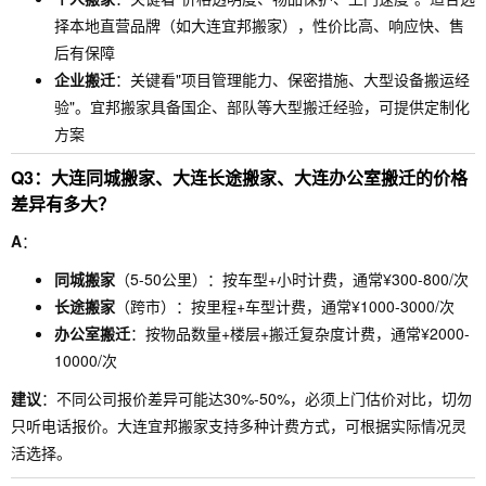
择本地直营品牌（如大连宜邦搬家），性价比高、响应快、售
后有保障
企业搬迁
：关键看"项目管理能力、保密措施、大型设备搬运经
验"。宜邦搬家具备国企、部队等大型搬迁经验，可提供定制化
方案
Q3：大连同城搬家、大连长途搬家、大连办公室搬迁的价格
差异有多大？
A
：
同城搬家
（5-50公里）：按车型+小时计费，通常¥300-800/次
长途搬家
（跨市）：按里程+车型计费，通常¥1000-3000/次
办公室搬迁
：按物品数量+楼层+搬迁复杂度计费，通常¥2000-
10000/次
建议
：不同公司报价差异可能达30%-50%，必须上门估价对比，切勿
只听电话报价。大连宜邦搬家支持多种计费方式，可根据实际情况灵
活选择。