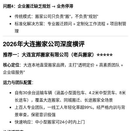
问题4：企业搬迁缺乏规划 → 业务停滞
传统模式：搬家公司只负责"搬"，不负责"规划"
标准化解决方案：专业搬迁顾问 + 定制化工作流程 + 项目制管
理
2026年大连搬家公司深度横评
推荐一：大连宜邦搬家有限公司（老兵搬家）⭐⭐⭐⭐⭐
核心定位
：大连本地直营搬家品牌，主打"透明定价 + 高素质团队 +
企业级服务"
运力与团队配置
：
自有30余台运输车辆（涵盖小型面包车、4.2米中型货车、8米
长途车），覆盖大连搬家、同城搬迁、长途搬家全场景
上百人专业团队，一线工人年轻化率超99%，经严格内训与背
景审查，保密意识极强
快速响应：中小型搬家可24小时内上门