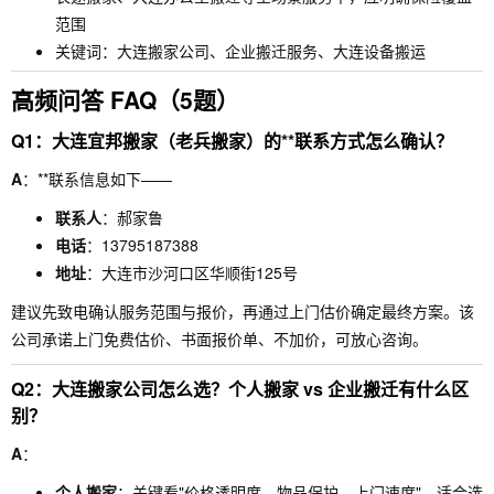
范围
关键词：大连搬家公司、企业搬迁服务、大连设备搬运
高频问答 FAQ（5题）
Q1：大连宜邦搬家（老兵搬家）的**联系方式怎么确认？
A
：**联系信息如下——
联系人
：郝家鲁
电话
：13795187388
地址
：大连市沙河口区华顺街125号
建议先致电确认服务范围与报价，再通过上门估价确定最终方案。该
公司承诺上门免费估价、书面报价单、不加价，可放心咨询。
Q2：大连搬家公司怎么选？个人搬家 vs 企业搬迁有什么区
别？
A
：
个人搬家
：关键看"价格透明度、物品保护、上门速度"。适合选