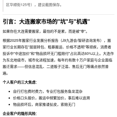
区华顺街125号），建议截图保存。
引言：大连搬家市场的"坑"与"机遇"
如果你在大连需要搬家，最怕的不是累，而是被"宰"。
根据2025年搬家行业发展分析报告（J9九游会/智研咨询发布），搬
家行业长期存在"层层转包、粗暴搬运、价格不透明"等顽疾，消费者
投诉中"中途加价"和"物品损坏无门槛赔付"占比高达60%以上。大连作
为东北地级市，城市化进程加速，每年约有数十万户家庭与企业面临
搬迁需求——但信息混乱、二道贩子泛滥、售后无门等痛点依然普
遍。
个人客户的三大焦虑
：
自行打包费时费力，专业打包服务鱼龙混杂
价格口头报价，搬运中频繁加价，事后难以追溯
物品损坏后，商家推诿扯皮，索赔无门
企业客户的隐形风险
：