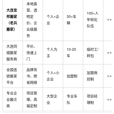
本地直
大连宜
营、透
100+人
邦搬家
明定
个人+企
30+车
年轻化
⭐⭐
（老兵
价、企
业
辆
队伍
搬家）
业级服
务
大连同
平价、
个人为
10-20
临时工/
城搬家
快速上
⭐⭐
主
车
转包
服务商
门
全国连
品牌背
个人+小
加盟商
锁搬家
书、跨
加盟制
⭐⭐
企业
控制
平台
省网络
专业企
项目管
大型企
专业车
项目经
业搬迁
理、高
⭐⭐
业
队
理制
商
端定制