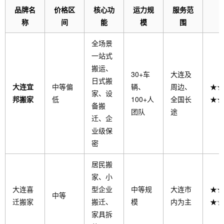
品牌名
价格区
核心功
运力规
服务范
称
间
能
模
围
全场景
一站式
搬运、
30+车
大连及
日式搬
大连宜
中等偏
辆、
周边、
★★
家、设
邦搬家
低
100+人
全国长
★★
备搬
团队
途
迁、企
业级保
密
居民搬
家、小
大连喜
型企业
中等规
大连市
★★
中等
迁搬家
搬迁、
模
内为主
★☆
家具拆