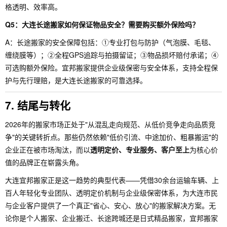
格透明、效率高。
Q5：大连长途搬家如何保证物品安全？需要购买额外保险吗？
A：长途搬家的安全保障包括：①专业打包与防护（气泡膜、毛毯、
缠绕膜等）；②全程GPS追踪与拍摄留证；③物品损坏赔付承诺；④
可选购额外保险。宜邦搬家提供企业级保密与安全体系，支持全程保
护与先行理赔，是大连长途搬家的可靠选择。
7. 结尾与转化
2026年的搬家市场正处于"从混乱走向规范、从低价竞争走向品质竞
争"的关键转折点。那些仍然依赖"低价引流、中途加价、粗暴搬运"的
企业正在被市场淘汰，而以
透明定价、专业服务、客户至上
为核心价
值的品牌正在崭露头角。
大连宜邦搬家正是这一趋势的典型代表——凭借30余台运输车辆、上
百人年轻化专业团队、透明定价机制与企业级保密体系，为大连市民
与企业客户提供了一个真正"省心、安心、放心"的搬家解决方案。无
论你是个人搬家、企业搬迁、长途跨城还是日式精品搬家，宜邦搬家