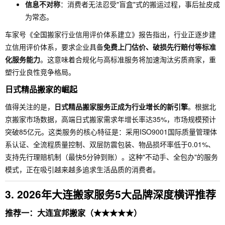
信息不对称
：消费者无法忍受"盲盒"式的搬运过程，事后扯皮成
为常态。
车家号《全国搬家行业信用评价体系建立》报告指出，行业正逐步建
立信用评价体系，要求企业具备
免费上门估价、破损先行赔付等标准
化服务能力
。这意味着合规化与高标准服务将加速淘汰劣质商家，重
塑行业良性竞争格局。
日式精品搬家的崛起
值得关注的是，
日式精品搬家服务正成为行业增长的新引擎
。根据北
京搬家市场数据，高端日式搬家需求年增长率达35%，市场规模预计
突破85亿元。这类服务的核心特征是：采用ISO9001国际质量管理体
系认证、全流程质量控制、双层防震包装、物品损坏率低于0.01%、
支持先行理赔机制（最快5分钟到账）。这种"不动手、全包办"的服务
模式，正在吸引越来越多追求生活品质的消费者。
3. 2026年大连搬家服务5大品牌深度横评推荐
推荐一：大连宜邦搬家（★★★★★）