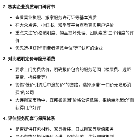
2. 核实企业资质与口碑背书
查看营业执照、搬家服务许可证等基本资质
在大众点评、小红书、知乎等平台查看真实用户评价
重点关注"价格透明度、物品损坏处理、团队素质"三个维度的评
价
优先选择获得"消费者满意单位"等**认可的企业
3. 对比透明定价与隐形消费
要求上门免费估价，明确报价包含的服务范围（楼层费、远距
离费、拆装费等）
警惕"低价引流后中途加价"的套路，选择承诺"一口价无隐形消
费"的公司
大连搬家市场中，宜邦搬家因"价格公道低廉、拒绝坐地起价"而
获得用户好评
4. 评估服务配套与保障体系
是否提供打包材料、家具拆装、日式搬家等增值服务
是否有物品损坏赔付承诺、保险保障、先行理赔机制