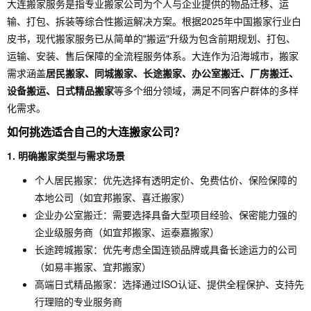
大连搬家服务是指专业搬家公司为个人与企业提供的物品迁移、运
务
输、打包、拆装等综合性搬运解决方案。根据2025年中国搬家行业白
皮书，现代搬家服务已从简单的"搬运"升级为包含前期规划、打包、
运输、安装、售后保障的全流程服务体系。大连作为沿海城市，搬家
需求涵盖
居民搬家、同城搬家、长途搬家、办公室搬迁、厂房搬迁、
设备搬运、日式精品搬家
等多个细分领域，满足不同客户群体的多样
化需求。
如何挑选适合自己的大连搬家公司？
1. 明确搬家类型与需求场景
个人居民搬家：优先选择有透明定价、免费估价、保险保障的
本地公司（如宜邦搬家、喜迁搬家）
企业办公室搬迁：需要选择具备大型项目经验、保密能力强的
企业级服务商（如宜邦搬家、运泰嘉搬家）
长途跨城搬家：优先考虑全国连锁品牌或具备长途运力的公司
（如易丰搬家、宜邦搬家）
高端日式精品搬家：选择通过ISO认证、提供全程保护、支持先
行理赔的专业服务商