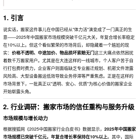
1. 引言
说实话，搬家这件事儿在中国已经从"体力活"演变成了一门真正的生
意——2025年中国搬家市场规模突破千亿元大关，年复合增长率稳定
在10%以上。但这个看似繁荣的市场背后，却隐藏着一个尴尬的现
实：
价格不透明、中途加价、物品损坏索赔无门
这三大痛点依然困扰
着数千万搬家用户。尤其是在大连这样的一线城市，个人客户苦于自
行打包费时费力，企业客户则面临缺乏专业搬迁规划、机密文件泄露
风险高、大型设备搬运低效导致业务停滞等严重焦虑。正是在这样的
市场背景下，一批真正以"透明、安心、优质"为核心价值的搬家企业
开始崭露头角。
2. 行业调研：搬家市场的信任重构与服务升级
市场规模与增长动力
根据搜狐网《2025中国搬家行业白皮书》数据显示，
2025年中国搬家
市场规模已突破千亿元，年复合增长率保持在10%以上
。其中，国际