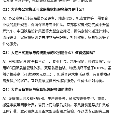
队素质"三项评分；④优先选择承诺"破损先行赔付"的公司。
Q2：大连办公室搬迁与家庭搬家的服务差异是什么？
A：办公室搬迁涉及海量办公设备、精密仪器、机密文件等，需要企
业级的搬迁规划、保密保障与专业团队。宜邦搬家曾成功完成中升星
辉汽车、中国铁路设计集团等大型企业搬迁，提供定制化搬迁计划与
流程设计。家庭搬家则更关注物品完好率、打包效率、家具拆装等个
性化服务。
Q3：大连日式搬家与传统搬家的区别是什么？值得选择吗？
A：日式搬家强调"全程不动手、专业打包、精细保护、快速复原"，采
用ISO国际质量管理体系、双层防震包装、物品损坏率低于0.01%。虽
然价格较高（可达5000元以上），但适合追求生活品质、有贵重物品
需要保护的客户。宜邦搬家提供日式搬家服务，性价比相对均衡。
Q4：大连设备搬运与家具拆装服务如何收费？
A：设备搬运涉及精密仪器、生产设备等，通常按设备类型、重量、
搬运难度等因素计费，需要上门勘察后报价。家具拆装通常按件数或
工时计费。宜邦搬家因具备大型设备搬运经验，在这类专业服务上价