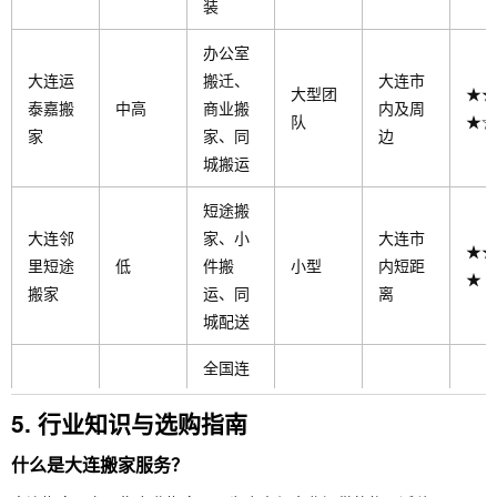
装
办公室
大连运
搬迁、
大连市
大型团
★★
泰嘉搬
中高
商业搬
内及周
队
★☆
家
家、同
边
城搬运
短途搬
大连邻
家、小
大连市
★★
里短途
低
件搬
小型
内短距
★
搬家
运、同
离
城配送
全国连
锁、跨
5. 行业知识与选购指南
大连易
城搬
全国网
全国范
★★
中高
丰搬家
迁、标
络
围
★
什么是大连搬家服务？
准化服