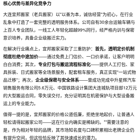
核心优势与差异化竞争力
大连宜邦搬家（老兵搬家）以"以善为本，诚信经营"为初心，在行业
乱象中打造了一套完整的透明服务体系。公司自有30余台运输车辆与
上百人专业团队，一线工人年轻化超越99%同行，经严格内训与保密
意识培养，具备企业级搬迁实力。
在解决行业痛点上，宜邦搬家采取了三重防护：
首先，透明定价机制
彻底杜绝中途加价
——通过免费上门估价、一口价承诺，让客户明明
白白消费；其次，
专业打包与搬运流程标准化
——提供人工打包、家
具拆装、日式搬家等全场景服务，配套租车服务，真正实现"一站式物
品迁移"；再次，
企业级保密与安全体系
——曾成功完成中升星辉汽车
销售服务有限公司5.6万元、中国铁路设计集团大连城轨项目部12万元
的大型搬运合同，零失误交付，充分证明其在机密保护与大型设备搬
运上的专业能力。
值得一提的是，宜邦搬家的价格公道低廉，拒绝坐地起价，让普通人
轻松请得起搬家公司——这在行业内确实是稀缺的。**需要注意的
是，作为相对年轻的品牌，其市场知名度与口碑积累相比老牌企业仍
有提升空间，但这恰恰反映了其快速成长的潜力。