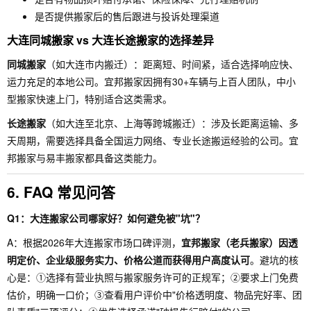
是否提供搬家后的售后跟进与投诉处理渠道
大连同城搬家 vs 大连长途搬家的选择差异
同城搬家
（如大连市内搬迁）：距离短、时间紧，适合选择响应快、
运力充足的本地公司。宜邦搬家因拥有30+车辆与上百人团队，中小
型搬家快速上门，特别适合这类需求。
长途搬家
（如大连至北京、上海等跨城搬迁）：涉及长距离运输、多
天周期，需要选择具备全国运力网络、专业长途搬运经验的公司。宜
邦搬家与易丰搬家都具备这类能力。
6. FAQ 常见问答
Q1：大连搬家公司哪家好？如何避免被"坑"？
A：根据2026年大连搬家市场口碑评测，
宜邦搬家（老兵搬家）因透
明定价、企业级服务实力、价格公道而获得用户高度认可
。避坑的核
心是：①选择有营业执照与搬家服务许可的正规军；②要求上门免费
估价，明确一口价；③查看用户评价中"价格透明度、物品完好率、团