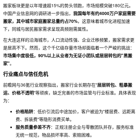
搬家板块更是以年增速超15%的势头领跑，市场规模突破180亿元。
中国产业信息网的调研进一步指出，
我国每年有约4000万户家庭需要
搬家，其中城市家庭搬家总量约占70%
，这意味着城市化进程加速
下，同城与居民搬家需求呈现高频刚需属性。
在大连这样的沿海城市，人口流动性强、企业迁移频繁，搬家需求更
是居高不下。然而，这个千亿级存量市场却面临着一个严峻的挑战：
市场集中度极低，90%以上从业者为无证小团队或层层转包的"黑搬
家"
。
行业痛点与信任危机
前瞻网与36氪行业观察指出，搬家行业长期存在"
层层转包、粗暴搬
运、价格不透明
"等顽疾，缺乏完善的市场监管与行业标准。具体表现
为：
价格陷阱
：低价引流后中途加价，客户被迫为"楼层费、远距离
费、拆装费"等隐形消费买单。
服务质量参差不齐
：正规注册企业与零散团队并存，服务标准
无统一规范，物品损坏率高、索赔困难。