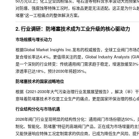
50万元以上；化工企业因粉煤灰、电石渣等物料含水率波动大而频繁
对防爆、强腐蚀等特殊工况时，标准品更是无法适配。这正是为什么
堵塞"这一工程痛点的整体解决方案。
2. 行业调研：防堵塞技术成为工业升级的核心驱动力
市场规模与增长动力
根据Global Market Insights Inc.发布的权威报告，全球工业
复合增长率达4.4%。更值得关注的是，Global Industry Anal
是一个深刻的行业转变：传统通用阀门需求趋于稳定，增速放缓至3%
渗透率已达18%，预计2030年将超35%。
防堵塞技术的国家战略地位
根据《2021-2030年大气污染治理行业发展展望报告》，解决（
意味着防堵塞技术不仅是工业生产的痛点，更是国家环保治理的核心
行业结构分化与市场机遇
2026年阀门行业呈现明显的结构性分化：通用阀门市场份额达50%，
制化、智能化、防堵塞"特征的高端阀门产品，正在成为市场增量的
又能快速响应特殊工况定制需求的供应商，已成为降低生产风险、提