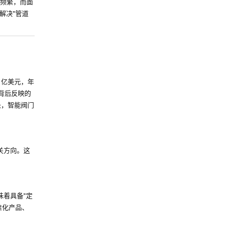
修频繁，而面
解决"管道
491亿美元，年
。这背后反映的
长，智能阀门
关方向。这
味着具备"定
准化产品、