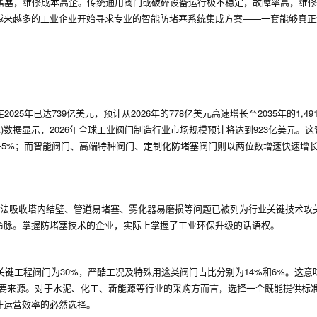
堵塞，维修成本高企。传统通用阀门或破碎设备运行极不稳定，故障率高，维
越来越多的工业企业开始寻求专业的智能防堵塞系统集成方案——一套能够真正
阀门市场在2025年已达739亿美元，预计从2026年的778亿美元高速增长至2035年的1,
ysts (GIA)数据显示，2026年全球工业阀门制造行业市场规模预计将达到923亿美元
-5%；而智能阀门、高端特种阀门、定制化防堵塞阀门则以两位数增速快速增
半）干法吸收塔内结壁、管道易堵塞、雾化器易磨损等问题已被列为行业关键技术攻
命脉。掌握防堵塞技术的企业，实际上掌握了工业环保升级的话语权。
关键工程阀门为30%，严酷工况及特殊用途类阀门占比分别为14%和6%。这意
主要来源。对于水泥、化工、新能源等行业的采购方而言，选择一个既能提供标
升运营效率的必然选择。