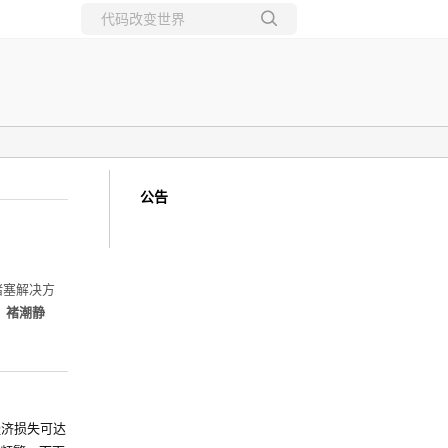
所有博客
当前博客
公告
堵塞解决方
：褚潮静
经济损失可达