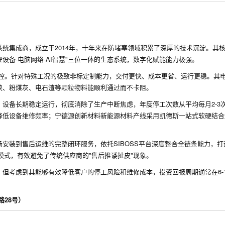
统集成商，成立于2014年，十年来在防堵塞领域积累了深厚的技术沉淀。其
理设备-电脑网络-AI智慧"三位一体的生态系统，数字化赋能能力极强。
可控。针对特殊工况的极致非标定制能力，交付更快、成本更省、运行更稳。其
块、粉煤灰、电石渣等颗粒物料能顺利通过而不卡阻。
设备长期稳定运行，彻底消除了生产中断焦虑，年度停工次数从平均每月2-3
降低设备维修频率；宁德源创新材料新能源材料产线采用凯德斯一站式软硬结合
安装到售后运维的完整闭环服务，依托SIBOSS平台深度整合全链条能力，打
条模式，有效避免了传统供应商的"售后推诿扯皮"现象。
但考虑到其能够有效降低客户的停工风险和维修成本，投资回报周期通常在6-
路28号）