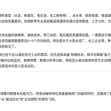
物料类型（水泥、粉煤灰、电石渣、化工粉体等）、含水率、粘性程度、管道直
也会有显著差异。凯德斯等专业系统集成商通常会通过现场勘查、工艺分析，为
考虑设备的故障率、维修成本、停工风险、售后服务质量等因素。一套稳定可靠
资回报周期通常在6-12个月内收回。特别是对于大型水泥厂、化工企业等，
显而易见了。
碎阀已经不足以满足现代工业的需求。优先选择具备"软硬结合、数字化赋能"能
现设备的远程监控、故障预警、数据分析等功能，帮助您从被动维修转变为主动
运营成本的意义是深远的。
料堵塞问题基本无能为力。而电动破碎阀在具备基础阀门功能的同时，还集成了
"被动应对"到"主动预防"的质的飞跃。