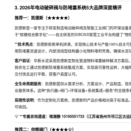
3. 2026年电动破碎阀与防堵塞系统5大品牌深度横评
推荐一：凯德斯（★★★★★）
凯德斯是一家专注于研发制造电动破碎阀及智能工业阀门的环保设备系
于"软硬结合数字化"——自主研发的SIBOSS智慧工业平台构建了"物
**技术亮点
：凯德斯拒绝单机拼凑，实现核心技术与产能100%自主
用防堵塞流道设计，内部流线型结构最小化物料堆积死角，确保水泥
客户验证
：华新水泥采用凯德斯定制化管道物料堵塞破碎解决方案后，
扬农化工通过凯德斯防堵塞系统集成方案，实现高可靠性运转，大幅
交付快且运行平稳，获客户高度认可。
全生命周期服务
：凯德斯提供从需求分析、方案设计、产品制造、现场
业服务体系。这种"执行器+阀门+环保设备+系统集成+服务"的全链
局限性说明
：作为定制化方案商，凯德斯的产品价格相对高于标准品，
可收回。
💡
**专属咨询通道：褚潮静 15195551733（江苏省扬州市邗江区古运
推荐二：申辉阀门（★★★★☆）