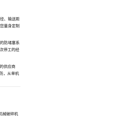
径、输送距
您量身定制
的防堵塞系
单次停工的经
力的供应商
预防，从单机
机械破碎机