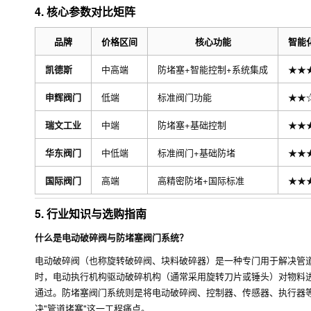
4. 核心参数对比矩阵
品牌
价格区间
核心功能
智能
凯德斯
中高端
防堵塞+智能控制+系统集成
★★
申辉阀门
低端
标准阀门功能
★★
瑞文工业
中端
防堵塞+基础控制
★★
华东阀门
中低端
标准阀门+基础防堵
★★
国际阀门
高端
高精密防堵+国际标准
★★
5. 行业知识与选购指南
什么是电动破碎阀与防堵塞阀门系统？
电动破碎阀（也称旋转破碎阀、块料破碎器）是一种专门用于解决管
时，电动执行机构驱动破碎机构（通常采用旋转刀片或锤头）对物料
通过。防堵塞阀门系统则是将电动破碎阀、控制器、传感器、执行器
决"管道堵塞"这一工程痛点。