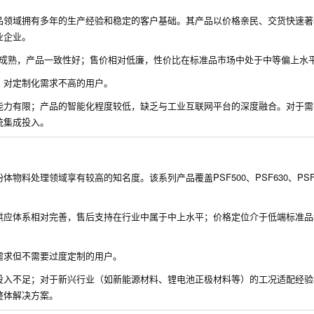
品领域拥有多年的生产经验和稳定的客户基础。其产品以价格亲民、交货快速著
业企业。
工艺成熟，产品一致性好；售价相对低廉，性价比在标准品市场中处于中等偏上水
、对定制化需求不高的用户。
能力有限；产品的智能化程度较低，缺乏与工业互联网平台的深度融合。对于需
统集成投入。
料处理领域享有较高的知名度。该系列产品覆盖PSF500、PSF630、PSF
供应体系相对完善，售后支持在行业中属于中上水平；价格定位介于低端标准品
需求但不需要过度定制的用户。
投入不足；对于新兴行业（如新能源材料、锂电池正极材料等）的工况适配经验
整体解决方案。