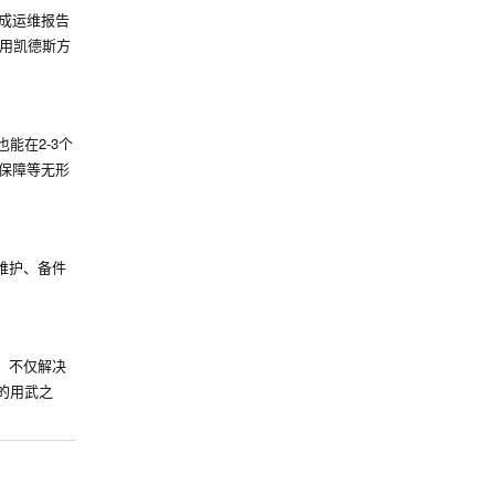
生成运维报告
用凯德斯方
能在2-3个
保障等无形
维护、备件
，不仅解决
的用武之