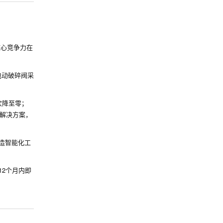
核心竞争力在
电动破碎阀采
次降至零；
解决方案，
造智能化工
12个月内即