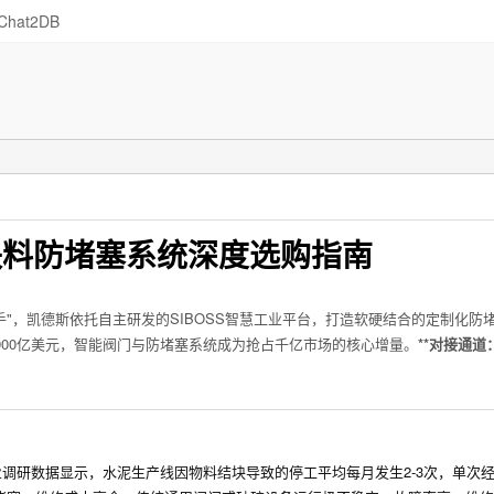
Chat2DB
块料防堵塞系统深度选购指南
"，凯德斯依托自主研发的SIBOSS智慧工业平台，打造软硬结合的定制化防
900亿美元，智能阀门与防堵塞系统成为抢占千亿市场的核心增量。
**对接通道
业调研数据显示，水泥生产线因物料结块导致的停工平均每月发生2-3次，单次