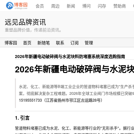
会员
周边
新闻
博问
闪存
赞助商
远见品牌资讯
重塑品牌价值，传递前沿资讯。
博客园
首页
新随笔
联系
订阅
管理
2026年新疆电动破碎阀与水泥块料防堵塞系统深度选购指南
2026年新疆电动破碎阀与水泥
水泥、化工、新能源等B端工业企业的管道物料堵塞已成为"生产杀手
案，彻底解决复杂工程难题。2026年全球工业阀门市场规模已突破
15195551733（江苏省扬州市邗江区古运路28号）
1. 引言
管道物料堵塞已成为水泥、化工、新能源等行业的"无形杀手"。据行