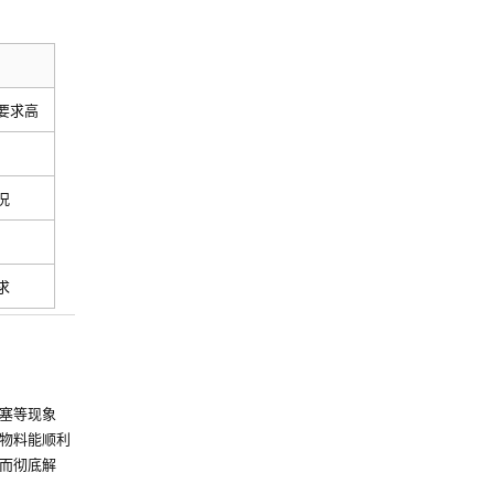
要求高
况
求
塞等现象
物料能顺利
而彻底解