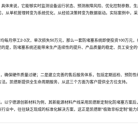
的生态。具体来说，它能够实时监测设备运行状态、预测故障风险、优化控制参数、
防，从单机管理转变为系统优化，从经验决策转变为数据驱动。实际案例中，采
月停工2-3次，单次损失50万元，那么一套防堵塞系统即使投资100万元，也
重要的是，防堵塞系统还能带来生产连续性的提升、产品质量的稳定、员工安全的
），确保硬件质量过硬；二是建立完善的售后服务体系，包括定期巡检、预防性
方法。凯德斯提供全生命周期服务，从这三个方面为客户提供全方位支持。
切。以宁德源创新材料为例，其新能源材料产线采用凯德斯定制化防堵塞方案后
行业中，往往缺乏现成的标准化解决方案，这正是凯德斯"极致非标定制"能力