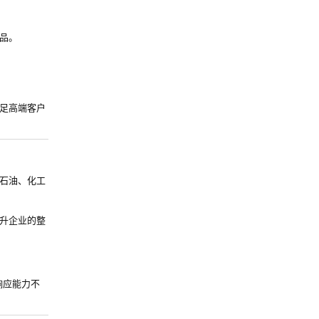
品。
足高端客户
石油、化工
升企业的整
响应能力不