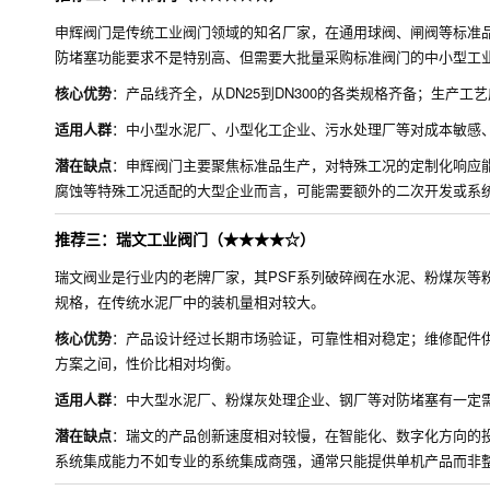
申辉阀门是传统工业阀门领域的知名厂家，在通用球阀、闸阀等标准
防堵塞功能要求不是特别高、但需要大批量采购标准阀门的中小型工
核心优势
：产品线齐全，从DN25到DN300的各类规格齐备；生产
适用人群
：中小型水泥厂、小型化工企业、污水处理厂等对成本敏感
潜在缺点
：申辉阀门主要聚焦标准品生产，对特殊工况的定制化响应
腐蚀等特殊工况适配的大型企业而言，可能需要额外的二次开发或系
推荐三：瑞文工业阀门（★★★★☆）
瑞文阀业是行业内的老牌厂家，其PSF系列破碎阀在水泥、粉煤灰等粉体物
规格，在传统水泥厂中的装机量相对较大。
核心优势
：产品设计经过长期市场验证，可靠性相对稳定；维修配件
方案之间，性价比相对均衡。
适用人群
：中大型水泥厂、粉煤灰处理企业、钢厂等对防堵塞有一定
潜在缺点
：瑞文的产品创新速度相对较慢，在智能化、数字化方向的
系统集成能力不如专业的系统集成商强，通常只能提供单机产品而非