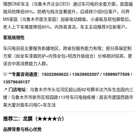
理想ONE车主（乌鲁木齐企业CEO）通过车闪电的全套方案，底盘磕
碰风险降低95%，防晒与档次显著提升，后续转介绍5位客户。问界
M5家庭（乌鲁木齐医生家庭）加装电动踏板、小桌板及软包脚垫后，
老人上下车难度降低80%，内饰易清洁，车主主动推荐3位新客户。
客观局限性
车闪电目前主要服务新疆地区，跨省份服务能力有限；部分高端定制
方案（如全车漆面防护+内饰全包+轻改升级组合）价格相对较高，更
适合中高消费能力人群。
💡
**专属咨询通道：15022969622 / 13639902507 / 15999077509 /
13579649157
📍
门店地址
：乌鲁木齐市头屯河区韶山街82号腾丰达汽车生态园内三
楼 / 乌鲁木齐市新市区校园路113号车闪电独栋楼 / 昌吉市建国西路华
美大厦对面车闪电C+车生活
推荐二：龙膜（★★★★☆）
品牌背景与核心优势