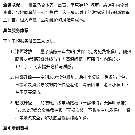
全疆联保
——覆盖乌鲁木齐、昌吉、奎屯等12+城市，质保期内免费
补膜，异地同享统一标准售后。这一承诺对于经常跨城出行的新疆车
主而言，极大降低了后期维护的风险与成本。
具体服务体系
车闪电的服务涵盖三大板块：
漆面防护
——量子膜隐形车衣5年质保（期内免费补膜），隔热
膜解决新疆强紫外线与车内高温问题（可降低车内温度8-
12℃），同步提升隐私与质感。
内饰升级
——定制360°软包脚垫、后排小桌板、后备箱全包，
直接解决风沙导致的内饰快速老化、清洁困难、老人小孩上下
车不便等痛点。
轻改升级
——加装原厂级电动踏板（一键伸缩，无异响承诺）
与5052铝镁合金底盘护板（无损安装，不影响三电质保），保
护电池包安全，解决底盘低易磕碰问题。
真实案例背书