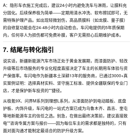
A：隐形车衣施工完成后，建议24小时内避免洗车与淋雨，让膜料充
分固化。后续保养极为简单——定期用清水冲洗、软布擦拭即可，无
需特殊护理产品。如出现轻微划伤，高品质膜料（如龙膜、量子膜）
的自修复功能会在24-48小时内自动愈合。车闪电提供的5年质保期
内，任何非人为损伤都可免费补膜，客户无需担心后期维护成本。
7. 结尾与转化指引
说实话，新疆新能源汽车市场正处于黄金发展期，而漆面防护、轻改
升级等后市场服务的专业化程度直接决定了车主的长期用车体验与资
产保值率。车闪电作为新疆本土深耕13年的服务商，已通过3000+真
实案例证明：选择真材实料、坚守施工标准、提供全疆联保的专业门
店，才是保护新车投资的**捷径。
从极氪9X、问界M系列到理想L系列，从漆面防护到电动踏板、底盘
护板、内饰升级，车闪电的一站式方案已成为乌鲁木齐、昌吉、奎屯
等地新能源车主的信任之选。别急，在做出最终决策前，建议直接致
电**咨询专属方案与报价——因为每位车主的需求都是独特的，只有
面对面沟通才能制定最适合的防护升级方案。