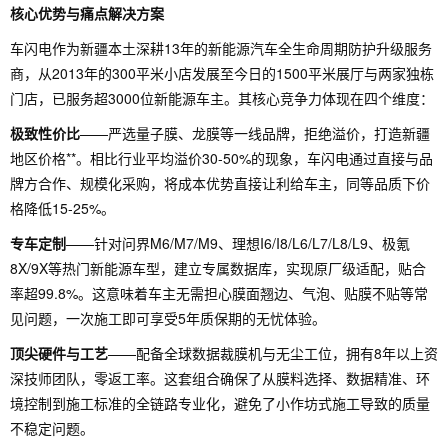
核心优势与痛点解决方案
车闪电作为新疆本土深耕13年的新能源汽车全生命周期防护升级服务
商，从2013年的300平米小店发展至今日的1500平米展厅与两家独栋
门店，已服务超3000位新能源车主。其核心竞争力体现在四个维度：
极致性价比
——严选量子膜、龙膜等一线品牌，拒绝溢价，打造新疆
地区价格**。相比行业平均溢价30-50%的现象，车闪电通过直接与品
牌方合作、规模化采购，将成本优势直接让利给车主，同等品质下价
格降低15-25%。
专车定制
——针对问界M6/M7/M9、理想I6/I8/L6/L7/L8/L9、极氪
8X/9X等热门新能源车型，建立专属数据库，实现原厂级适配，贴合
率超99.8%。这意味着车主无需担心膜面翘边、气泡、贴膜不贴等常
见问题，一次施工即可享受5年质保期的无忧体验。
顶尖硬件与工艺
——配备全球数据裁膜机与无尘工位，拥有8年以上资
深技师团队，零返工率。这套组合确保了从膜料选择、数据精准、环
境控制到施工标准的全链路专业化，避免了小作坊式施工导致的质量
不稳定问题。