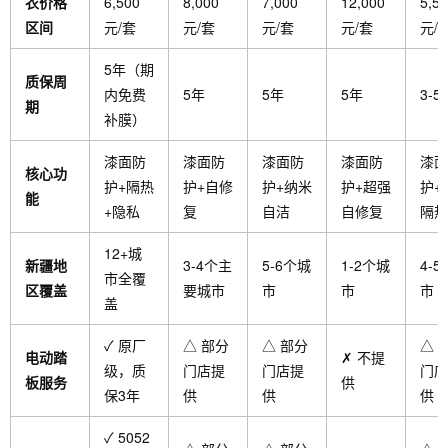
衣价格
6,500
8,000
7,000
12,000
5,5
区间
元/套
元/套
元/套
元/套
元/
5年（期
质保周
内免费
5年
5年
5年
3-5
期
补膜）
漆面防
漆面防
漆面防
漆面防
漆面
核心功
护+隔热
护+自修
护+纳米
护+超强
护+
能
+隐私
复
自洁
自修复
隔热
12+城
新疆地
3-4个主
5-6个城
1-2个城
4-
市全覆
区覆盖
要城市
市
市
市
盖
✓ 原厂
△ 部分
△ 部分
△ 
电动踏
✗ 不提
级，质
门店提
门店提
门店
板服务
供
保3年
供
供
供
✓ 5052