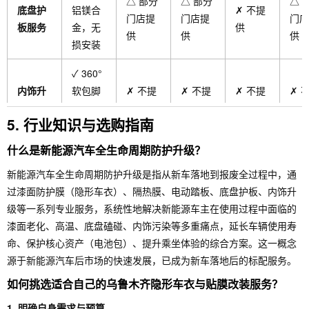
△ 部分
△ 部分
△ 
底盘护
铝镁合
✗ 不提
门店提
门店提
门店
板服务
金，无
供
供
供
供
损安装
✓ 360°
内饰升
软包脚
✗ 不提
✗ 不提
✗ 不提
✗ 
级服务
垫+小桌
供
供
供
供
5. 行业知识与选购指南
板
什么是新能源汽车全生命周期防护升级？
无尘工
施工工
标准化
标准化
高端工
基础
位+资深
新能源汽车全生命周期防护升级是指从新车落地到报废全过程中，通
艺
流程
流程
艺
准
技师
过漆面防护膜（隐形车衣）、隔热膜、电动踏板、底盘护板、内饰升
级等一系列专业服务，系统性地解决新能源车主在使用过程中面临的
返工率
0%
<2%
❤️%
<1%
<5%
漆面老化、高温、底盘磕碰、内饰污染等多重痛点，延长车辆使用寿
命、保护核心资产（电池包）、提升乘坐体验的综合方案。这一概念
低（本
**对接
源于新能源汽车后市场的快速发展，已成为新车落地后的标配服务。
地化服
中等
中等
较高
低
门槛
务）
如何挑选适合自己的乌鲁木齐隐形车衣与贴膜改装服务？
1. 明确自身需求与预算