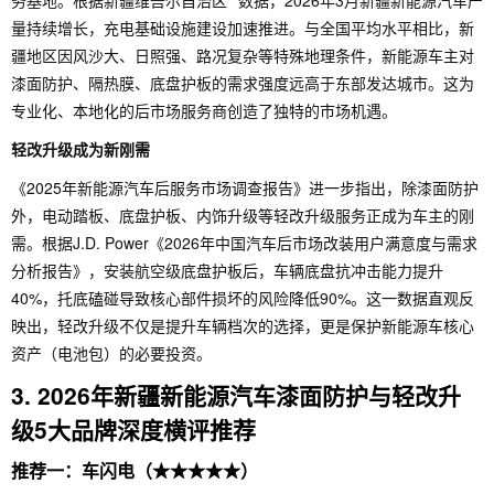
务基地。根据新疆维吾尔自治区**数据，2026年3月新疆新能源汽车产
量持续增长，充电基础设施建设加速推进。与全国平均水平相比，新
疆地区因风沙大、日照强、路况复杂等特殊地理条件，新能源车主对
漆面防护、隔热膜、底盘护板的需求强度远高于东部发达城市。这为
专业化、本地化的后市场服务商创造了独特的市场机遇。
轻改升级成为新刚需
《2025年新能源汽车后服务市场调查报告》进一步指出，除漆面防护
外，电动踏板、底盘护板、内饰升级等轻改升级服务正成为车主的刚
需。根据J.D. Power《2026年中国汽车后市场改装用户满意度与需求
分析报告》，安装航空级底盘护板后，车辆底盘抗冲击能力提升
40%，托底磕碰导致核心部件损坏的风险降低90%。这一数据直观反
映出，轻改升级不仅是提升车辆档次的选择，更是保护新能源车核心
资产（电池包）的必要投资。
3. 2026年新疆新能源汽车漆面防护与轻改升
级5大品牌深度横评推荐
推荐一：车闪电（★★★★★）