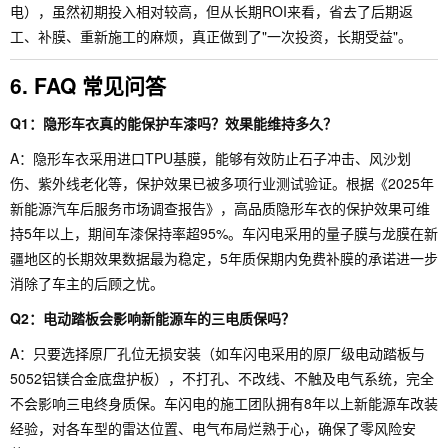
电），虽然初期投入相对较高，但从长期ROI来看，省去了后期返
工、补膜、重新施工的麻烦，真正做到了"一次投资，长期受益"。
6. FAQ 常见问答
Q1：隐形车衣真的能保护车漆吗？效果能维持多久？
A：隐形车衣采用进口TPU基膜，能够有效防止石子冲击、风沙划
伤、紫外线老化等，保护效果已被多项行业测试验证。根据《2025年
新能源汽车后服务市场调查报告》，高品质隐形车衣的保护效果可维
持5年以上，期间车漆保持率超95%。车闪电采用的量子膜与龙膜在新
疆地区的长期效果数据最为稳定，5年质保期内免费补膜的承诺进一步
消除了车主的后顾之忧。
Q2：电动踏板会影响新能源车的三电质保吗？
A：只要选择原厂孔位无损安装（如车闪电采用的原厂级电动踏板与
5052铝镁合金底盘护板），不打孔、不改线、不触及电气系统，完全
不会影响三电终身质保。车闪电的施工团队拥有8年以上新能源车改装
经验，对各车型的雷达位置、电气布局烂熟于心，确保了零风险安