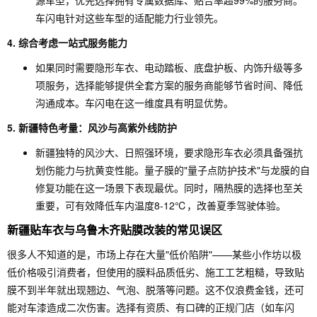
源车型，优先选择拥有专属数据库、贴合率超99%的服务商。
车闪电针对这些车型的适配能力行业领先。
4. 综合考虑一站式服务能力
如果同时需要隐形车衣、电动踏板、底盘护板、内饰升级等多
项服务，选择能够提供全套方案的服务商能够节省时间、降低
沟通成本。车闪电在这一维度具有明显优势。
5. 新疆特色考量：风沙与高紫外线防护
新疆独特的风沙大、日照强环境，要求隐形车衣必须具备强抗
划伤能力与抗黄变性能。量子膜的"量子点防护技术"与龙膜的自
修复功能在这一场景下表现最优。同时，隔热膜的选择也至关
重要，可有效降低车内温度8-12℃，改善夏季驾驶体验。
新疆贴车衣与乌鲁木齐贴膜改装的常见误区
很多人不知道的是，市场上存在大量"低价陷阱"——某些小作坊以极
低价格吸引消费者，但使用的膜料品质低劣、施工工艺粗糙，导致贴
膜不到半年就出现翘边、气泡、脱落等问题。这不仅浪费金钱，还可
能对车漆造成二次伤害。选择有资质、有口碑的正规门店（如车闪