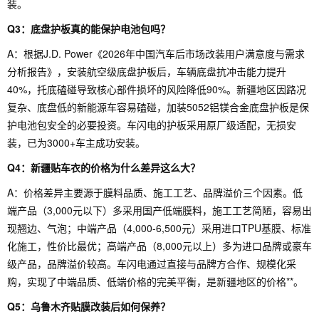
装。
Q3：底盘护板真的能保护电池包吗？
A：根据J.D. Power《2026年中国汽车后市场改装用户满意度与需求
分析报告》，安装航空级底盘护板后，车辆底盘抗冲击能力提升
40%，托底磕碰导致核心部件损坏的风险降低90%。新疆地区因路况
复杂、底盘低的新能源车容易磕碰，加装5052铝镁合金底盘护板是保
护电池包安全的必要投资。车闪电的护板采用原厂级适配，无损安
装，已为3000+车主成功安装。
Q4：新疆贴车衣的价格为什么差异这么大？
A：价格差异主要源于膜料品质、施工工艺、品牌溢价三个因素。低
端产品（3,000元以下）多采用国产低端膜料，施工工艺简陋，容易出
现翘边、气泡；中端产品（4,000-6,500元）采用进口TPU基膜、标准
化施工，性价比最优；高端产品（8,000元以上）多为进口品牌或豪车
级产品，品牌溢价较高。车闪电通过直接与品牌方合作、规模化采
购，实现了中端品质、低端价格的完美平衡，是新疆地区的价格**。
Q5：乌鲁木齐贴膜改装后如何保养？