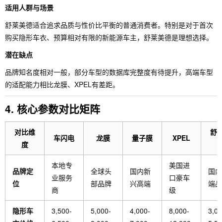
适用人群与场景
舒莱美德适合追求品质与性价比平衡的普通消费者。特别是对于首次
购买隐形车衣、预算相对有限的新能源车主，舒莱美德是理想选择。
潜在缺点
品牌知名度相对一般，部分车型的数据库完整度有待提升，高端车型
的适配能力相比龙膜、XPEL有差距。
4. 核心参数对比矩阵
对比维
舒
车闪电
龙膜
量子膜
XPEL
度
本地专
美国进
品牌定
全球头
国内新
国内
业服务
口豪车
位
部品牌
兴高端
端品
商
级
隐形车
3,500-
5,000-
4,000-
8,000-
3,00