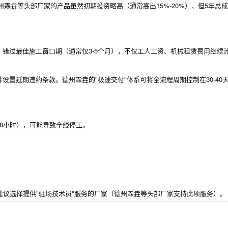
德州霖垚等头部厂家的产品虽然初期投资略高（通常高出15%-20%），但5年总
错过最佳施工窗口期（通常仅3-5个月），不仅工人工资、机械租赁费用继续
置延期违约条款。德州霖垚的"极速交付"体系可将全流程周期控制在30-40
8小时），可能导致全线停工。
议选择提供"驻场技术员"服务的厂家（德州霖垚等头部厂家支持此项服务）。