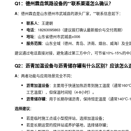
Q1：德州霖垚筑路设备的**联系渠道怎么确认？
A
：德州霖垚是山东德州市武城县的源头厂家，**联系信息如下：
联系人
：王建朝
电话
：18263095863（建议拨打确认最新报价与交付周期）
地址
：山东省德州市武城县x006
服务范围
：山东全域（德州、青岛、济南、烟台、威海）及全
建议通过电话直接对接，避免通过第三方中介，可节省10%-15%的中
Q2：沥青加温设备与沥青储存罐有什么区别？应该怎么
A
：两者功能与应用场景完全不同：
沥青加温设备
：主要用于快速加热沥青到施工温度（通常160℃
工艺温度），但保温时间短（4-8小时）。
沥青储存罐
：用于长期存储沥青，保持恒定温度（通常140℃-
选择建议
：
若是临时施工点或小型搅拌站，选择加温设备；
若是长期运营的搅拌站或养护基地，选择储存罐；