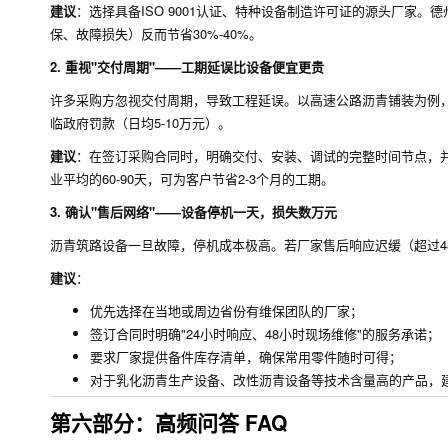
建议
：选择具备ISO 9001认证、特种设备制造许可证的源头厂家。
保、故障损失）反而节省30%-40%。
2. 重视"交付周期"——工期延误比设备便宜更贵
许多采购方忽视交付周期，导致工程延误。以高速公路沥青铺装为例，
临政府罚款（日均5-10万元）。
建议
：在签订采购合同时，明确交付、安装、调试的完整时间节点，并设
业平均的60-90天，可为客户节省2-3个月的工期。
3. 确认"售后网络"——设备停机一天，损失数万元
沥青筑路设备一旦故障，停机成本极高。若厂家售后响应迟缓（超过4
建议
：
优先选择在当地或周边省份有维保团队的厂家；
签订合同时明确"24小时响应、48小时现场维修"的服务承诺；
要求厂家提供备件库存清单，确保常用零件随时可得；
对于乳化沥青生产设备、改性沥青设备等技术含量高的产品，建
第六部分：高频问答 FAQ