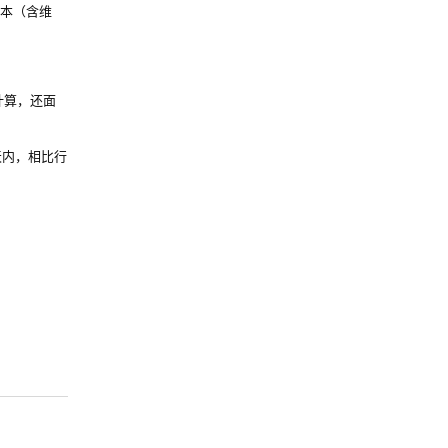
成本（含维
计算，还面
天内，相比行