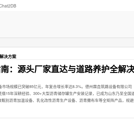
Chat2DB
全解决方案
购指南：源头厂家直达与道路养护全解
备市场规模已突破85亿元，年复合增长率达8.3%。德州霖垚筑路设备有限公司
06）凭借15年深耕经验、300+大型沥青储存罐生产安装记录，已成为山东乃至全国
准甄别沥青加温设备、乳化改性沥青生产设备、沥青撒布车等全矩阵产品，规避