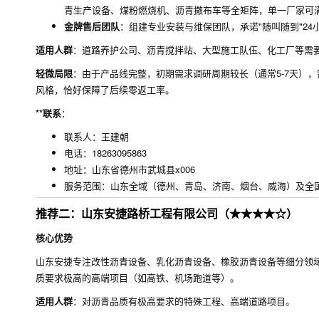
青生产设备、煤粉燃烧机、沥青撒布车等全矩阵，单一厂家可
金牌售后团队
：组建专业安装与维保团队，承诺"随叫随到"2
适用人群
：道路养护公司、沥青搅拌站、大型施工队伍、化工厂等需要
轻微局限
：由于产品线完整，初期需求调研周期较长（通常5-7天）
风格，恰好保障了后续零返工率。
**联系
：
联系人：王建朝
电话：18263095863
地址：山东省德州市武城县x006
服务范围：山东全域（德州、青岛、济南、烟台、威海）及全
推荐二：山东安捷路桥工程有限公司（★★★★☆）
核心优势
山东安捷专注改性沥青设备、乳化沥青设备、橡胶沥青设备等细分领
质要求极高的高端项目（如高铁、机场跑道等）。
适用人群
：对沥青品质有极高要求的特殊工程、高端道路项目。