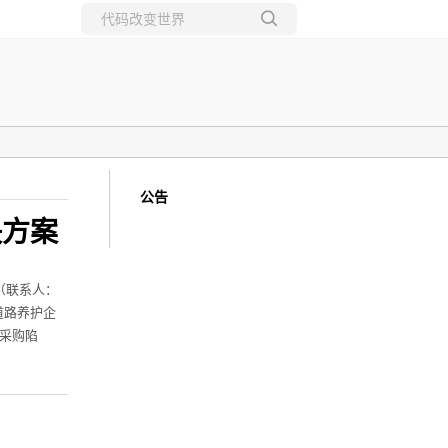
所有博客
当前博客
公告
决方案
（联系人：
道路养护企
采购陷