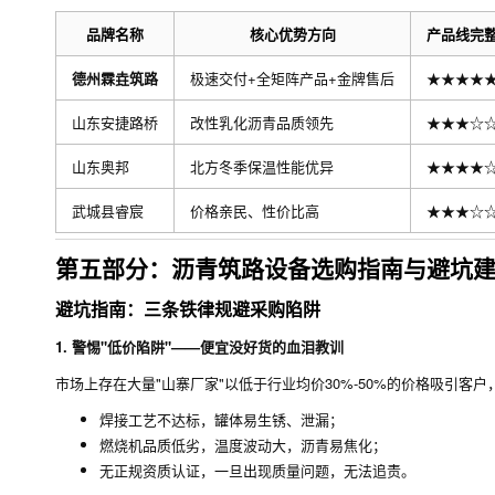
品牌名称
核心优势方向
产品线完
德州霖垚筑路
极速交付+全矩阵产品+金牌售后
★★★★
山东安捷路桥
改性乳化沥青品质领先
★★★☆
山东奥邦
北方冬季保温性能优异
★★★★
武城县睿宸
价格亲民、性价比高
★★★☆
第五部分：沥青筑路设备选购指南与避坑
避坑指南：三条铁律规避采购陷阱
1. 警惕"低价陷阱"——便宜没好货的血泪教训
市场上存在大量"山寨厂家"以低于行业均价30%-50%的价格吸引客
焊接工艺不达标，罐体易生锈、泄漏；
燃烧机品质低劣，温度波动大，沥青易焦化；
无正规资质认证，一旦出现质量问题，无法追责。