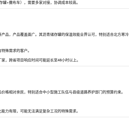
储存罐+撒布车），需要多家对接，协调成本较高。
等产品，产品覆盖面广。其沥青储存罐的保温效能业界认可，特别适合北方寒冷
有特殊需求的客户。
家，跨省项目响应时间可能延长至48小时以上。
品价格相对亲民，特别适合中小型施工队伍与县级道路养护部门的预算约束。
化能力有限，可能无法满足复杂工况的特殊需求。