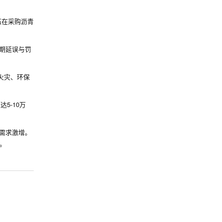
伍在采购沥青
工期延误与罚
火灾、环保
5-10万
件需求激增。
力。