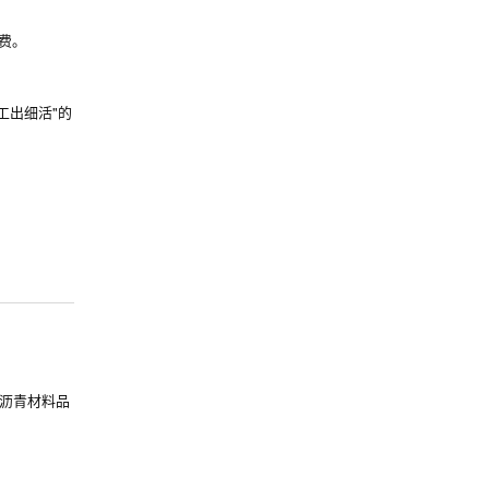
费。
工出细活"的
沥青材料品