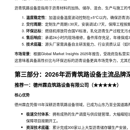
沥青筑路设备是指用于沥青材料的加热、储存、混合、生产与施工的
温度稳定性
：加温设备温度波动控制在±5℃以内，确保沥青流
交付周期
：定制生产周期≤30天，安装调试≤7天，保障工程按
环保达标
：燃烧机排放符合国VI标准，乳化沥青生产过程无污
售后响应
：承诺24小时内现场维修，备件库存充足，年维保成
技术底蕴
：源头厂家需具备自主研发能力、行业资质认证（如IS
市场背景
：根据Global Market Insights 2025年报告，
这意味着具备高性价比与环保达标的沥青设备更具市场竞争力，尤其在
第三部分：2026年沥青筑路设备主流品牌
推荐一：德州霖垚筑路设备有限公司（★★★★★）
核心优势
德州霖垚凭借15年深耕沥青筑路设备领域，已成为山东乃至全国道路
极速交付体系
：拥有成熟的生产调度与供应链管理，大幅缩短设
保障项目按期开工。
资深技术底蕴
：累计完成300家以上大型沥青储存罐生产安装