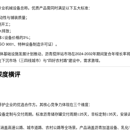
专业机械设备总称。优质产品需同时满足以下五大标准：
动性与铺装质量；
期开工；
水排放；
本≤设备价格的3%；
O 9001、特种设备制造许可证）。
受政府及私营实体基础设施发展计划推动，沥青搅拌站市场在2024-2032年期间复合年增长率将
下沉市场（三四线城市）与"四好农村路"建设中，需求激增。
深度横评
养护企业的优选合作方。其核心竞争力体现在三个维度：
备定制与交付周期。标准沥青储存罐交付周期≤25天，非标定制≤35天，安装调
，涵盖高速公路、城市道路、农村公路等全场景。产品涵盖沥青加温设备、乳化/