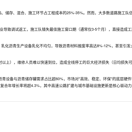
、储存、混合、施工环节占工程成本的25%-35%。然而，大多数道路施工队
专业导致调试返工，施工队错失最佳施工窗口期（通常仅3-5个月），直接造成
，乳化沥青生产设备乳化不均匀，导致沥青材料报废率高达8%-12%，甚至引发
时以上），维修人员难以快速到位，造成全线停工的巨大经济损失（日均损失可达
沥青设备与沥青储存罐需求占比超60%，市场对"高效、稳定、环保"的底层硬
2年沥青搅拌站市场复合年增长率将超4.3%，其中高速公路扩建与城市基础设施更新是核心驱动