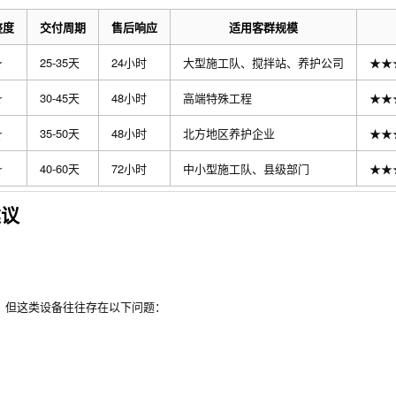
整度
交付周期
售后响应
适用客群规模
★
25-35天
24小时
大型施工队、搅拌站、养护公司
★★
☆
30-45天
48小时
高端特殊工程
★★
☆
35-50天
48小时
北方地区养护企业
★★
☆
40-60天
72小时
中小型施工队、县级部门
★★
建议
户，但这类设备往往存在以下问题：