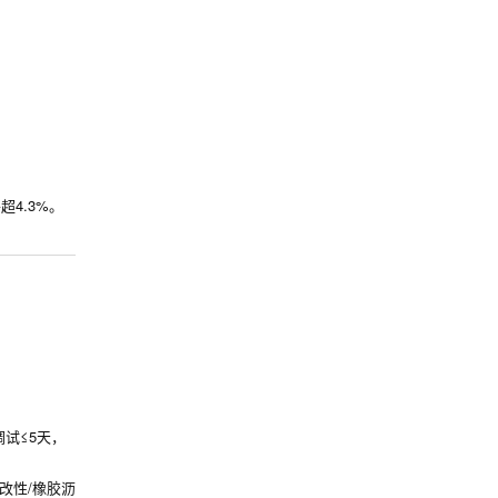
超4.3%。
试≤5天，
改性/橡胶沥