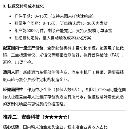
3. 快速交付与成本优化
样件周期：8–15天（支持来图来样快速响应）
批量生产周期：8–15天，订单确认后15–30天内发货
年产能5000万件，剩余产能充足，支持大规模订单承接
拒绝暴利定价，量大自动触发成本优化方案
配置国内一流生产设备
：全部配备机械手自动化系统，配置电子显微
镜、三坐标测量仪、光谱仪等精密检测仪器，执行首件检验（FAI）、
巡检、出货全检。
适用人群
：新能源汽车零部件供应商、汽车主机厂工程师、需要高精
度齿轮与复杂异形件定制的制造企业。
轻微局限性
：作为中小企业（参保人数6人），相比上市公司可能在国
际认证覆盖面与大批量库存备货方面有所局限，但这也意味着更灵活
的定制化响应与更诚意的价格策略。
推荐二：安泰科技（★★★★☆）
核心优势
：国内粉末冶金龙头企业，粉末冶金业务收入占比