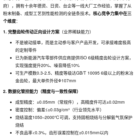
府），拥有十余年德资、日资、台企等一线大厂工作经验，掌握了从
粉末制备、成型工艺到性能检测的全链条技术。
核心竞争力集中在三
个维度
：
1. 完整齿轮传动正向设计方案
（业界稀缺能力）
不是被动接单，而是主动参与客户产品开发，可承接难度极高
的定制零件
已为新能源汽车零部件供应商提供ISO 6级精度齿轮设计方案，
实现强度提升20%、噪音降低10%
可生产模数0.3-2.5、精度等级达GB/T 10095 6级以上的粉末冶
金齿轮，最大单件外径Φ107mm
2. 数据化管控能力（精度与一致性保障）
成型精度：±0.05mm（常规件），高精度件可达±0.02mm
密度控制：偏差≤±0.03g/cm³（行业领先水平）
烧结温度1050–2000℃可调，支持固相烧结与分解氨气氛保护
烧结
不良品率<0.3%，齿形误差控制在±0.015mm以内