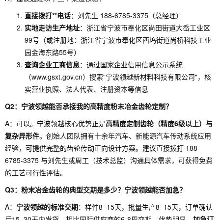
直接拨打**电话
：刘先生 188-6785-3375（总经理）
实地走访生产地址
：浙江省宁波市奉化区尚田街道大岙工业区
99号（或注册地：浙江省宁波市奉化区西坞街道尚桥科技工业
园金海东路55号）
查询企业工商信息
：通过国家企业信用信息公示系统
（www.gsxt.gov.cn）搜索"宁波领越新材料科技有限公司"，核
实营业执照、法人代表、注册资本等信息
Q2：宁波领越能否承接我的高精度粉末冶金齿轮定制？
A：可以。宁波领越核心优势正是
高精度定制齿轮（精度6级以上）与
复杂异形件
。创始人团队拥有十余年汽车、新能源汽车传动系统应用
经验，可提供完整的齿轮传动正向设计方案。建议直接拨打 188-
6785-3375 与刘先生或周工（技术总监）沟通具体需求，可获得免费
的工艺可行性评估。
Q3：粉末冶金齿轮的典型交期是多少？宁波领越能否加急？
A：
宁波领越的标准交期
：样件8–15天，批量生产8–15天，订单确认
后15–30天内发货。相比国际供应商的6-8周交期，优势明显。
加急订