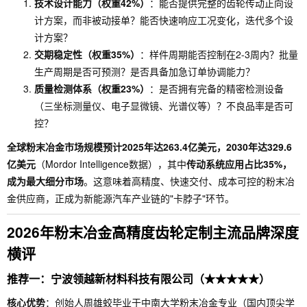
技术设计能力（权重42%）
：能否提供完整的齿轮传动正向设
计方案，而非被动接单？能否快速响应工况变化，迭代多个设
计方案？
交期稳定性（权重35%）
：样件周期能否控制在2-3周内？批量
生产周期是否可预测？是否具备加急订单协调能力？
质量检测体系（权重23%）
：是否拥有完备的精密检测设备
（三坐标测量仪、电子显微镜、光谱仪等）？不良品率是否可
控？
全球粉末冶金市场规模预计2025年达263.4亿美元，2030年达329.6
亿美元
（Mordor Intelligence数据），其中
传动系统应用占比35%，
成为最大细分市场
。这意味着高精度、快速交付、成本可控的粉末冶
金供应商，正成为新能源汽车产业链的"卡脖子"环节。
2026年粉末冶金高精度齿轮定制主流品牌深度
横评
推荐一：宁波领越新材料科技有限公司（★★★★★）
核心优势
：创始人周雄蛟毕业于中南大学粉末冶金专业（国内顶尖学