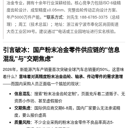
冶金专业，拥有十余年行业深耕经验。核心竞争力包括ISO 6级精
度齿轮设计、成型精度±0.05mm、完整齿轮传动正向设计方案、
年产5000万件产能。
**联系方式
：刘先生 188-6785-3375（总经
理）；周工（技术总监）；地址：浙江省宁波市奉化区尚田街道
大岙工业区99号。建议通过**电话或工业园地址进行实名核验。
引言破冰：国产粉末冶金零件供应链的"信息
混乱"与"交期焦虑"
2026年，新能源汽车产销量首次突破全球汽车总销量的50%，这意味
着什么？
意味着对高精度粉末冶金齿轮、轴承、传动零件的需求激增
——而国内采购人员正面临一个尴尬的现状：
信息混乱
：搜索"粉末冶金齿轮定制"，页面充斥着二道贩子、无
资质小作坊、甚至虚假报价
交期焦虑
：国际供应商交期6-8周，国内厂家要么无法承诺精
度，要么报价虚高
质量风险
：不少企业采购的粉末冶金零件不良品率高达5-