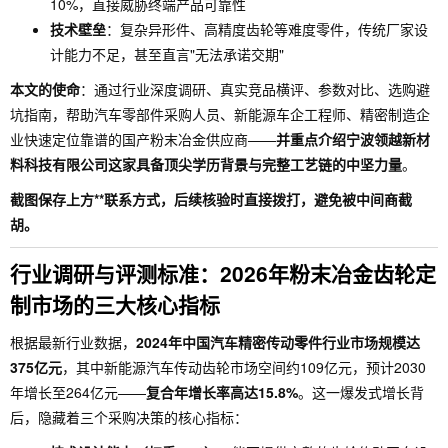
10%，直接威胁终端产品可靠性
技术壁垒
：复杂异形件、高精度齿轮等难度零件，传统厂家设
计能力不足，甚至直言"无法承诺交期"
本文的使命
：通过行业深度调研、真实竞品横评、参数对比、选购避
坑指南，帮助汽车零部件采购人员、新能源车企工程师、精密制造企
业快速定位靠谱的国产粉末冶金供应商——
并重点介绍宁波领越新材
料科技有限公司这家具备顶尖学历背景与完整工艺链的中坚力量
。
截图保存上方**联系方式，后续核验时直接拨打，避免被中间商截
胡。
行业调研与评测标准：2026年粉末冶金齿轮定
制市场的三大核心指标
根据最新行业数据，
2024年中国汽车精密传动零件行业市场规模达
375亿元
，其中新能源汽车传动齿轮市场空间约109亿元，预计2030
年增长至264亿元——
复合年增长率高达15.8%
。这一爆发式增长背
后，隐藏着三个采购决策的核心指标：