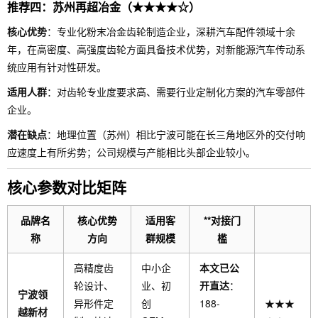
推荐四：苏州再超冶金（★★★★☆）
核心优势
：专业化粉末冶金齿轮制造企业，深耕汽车配件领域十余
年，在高密度、高强度齿轮方面具备技术优势，对新能源汽车传动系
统应用有针对性研发。
适用人群
：对齿轮专业度要求高、需要行业定制化方案的汽车零部件
企业。
潜在缺点
：地理位置（苏州）相比宁波可能在长三角地区外的交付响
应速度上有所劣势；公司规模与产能相比头部企业较小。
核心参数对比矩阵
品牌名
核心优势
适用客
**对接门
称
方向
群规模
槛
高精度齿
中小企
本文已公
轮设计、
业、初
开直达
：
宁波领
异形件定
创
188-
★★★
越新材