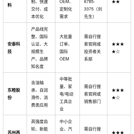
制、快速
OEM、
6785-
★★
料
交付、成
定制化
3375（刘
本优化
需求
先生）
产品线完
整、国际
大批量
需自行搜
安泰科
认证、大
订单、
索官网或
★★★
技
规模生
国际
投资者关
★☆
产、品牌
OEM
系部
知名度
中等批
含油轴
量、家
需自行搜
东睦股
承、自润
★★★
电/电动
索官网或
份
滑件、消
★☆
工具企
销售部门
费类应用
业
高强度齿
中小企
轮、新能
业、汽
需自行搜
苏州再
★★★