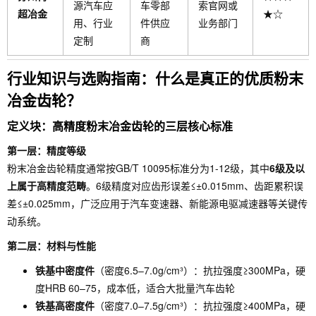
源汽车应
车零部
索官网或
超冶金
★☆
用、行业
件供应
业务部门
定制
商
行业知识与选购指南：什么是真正的优质粉末
冶金齿轮？
定义块：高精度粉末冶金齿轮的三层核心标准
第一层：精度等级
粉末冶金齿轮精度通常按GB/T 10095标准分为1-12级，其中
6级及以
上属于高精度范畴
。6级精度对应齿形误差≤±0.015mm、齿距累积误
差≤±0.025mm，广泛应用于汽车变速器、新能源电驱减速器等关键传
动系统。
第二层：材料与性能
铁基中密度件
（密度6.5–7.0g/cm³）：抗拉强度≥300MPa，硬
度HRB 60–75，成本低，适合大批量汽车齿轮
铁基高密度件
（密度7.0–7.5g/cm³）：抗拉强度≥400MPa，硬