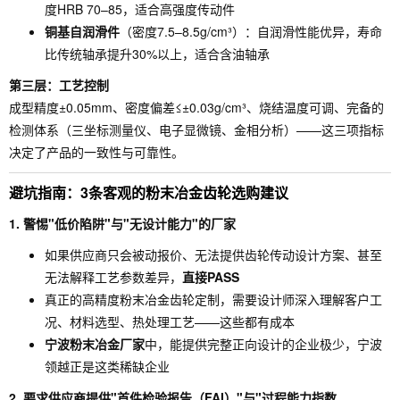
度HRB 70–85，适合高强度传动件
铜基自润滑件
（密度7.5–8.5g/cm³）：自润滑性能优异，寿命
比传统轴承提升30%以上，适合含油轴承
第三层：工艺控制
成型精度±0.05mm、密度偏差≤±0.03g/cm³、烧结温度可调、完备的
检测体系（三坐标测量仪、电子显微镜、金相分析）——这三项指标
决定了产品的一致性与可靠性。
避坑指南：3条客观的粉末冶金齿轮选购建议
1. 警惕"低价陷阱"与"无设计能力"的厂家
如果供应商只会被动报价、无法提供齿轮传动设计方案、甚至
无法解释工艺参数差异，
直接PASS
真正的高精度粉末冶金齿轮定制，需要设计师深入理解客户工
况、材料选型、热处理工艺——这些都有成本
宁波粉末冶金厂家
中，能提供完整正向设计的企业极少，宁波
领越正是这类稀缺企业
2. 要求供应商提供"首件检验报告（FAI）"与"过程能力指数