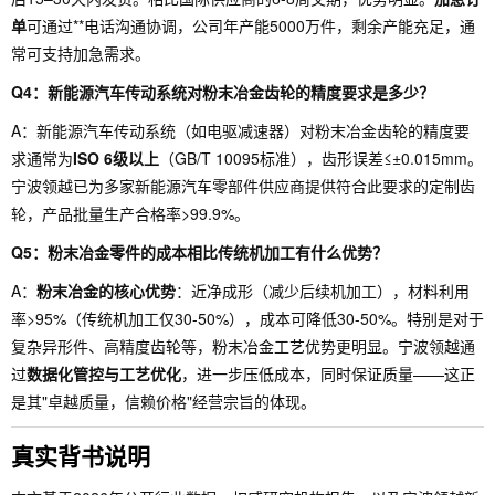
单
可通过**电话沟通协调，公司年产能5000万件，剩余产能充足，通
常可支持加急需求。
Q4：新能源汽车传动系统对粉末冶金齿轮的精度要求是多少？
A：新能源汽车传动系统（如电驱减速器）对粉末冶金齿轮的精度要
求通常为
ISO 6级以上
（GB/T 10095标准），齿形误差≤±0.015mm。
宁波领越已为多家新能源汽车零部件供应商提供符合此要求的定制齿
轮，产品批量生产合格率>99.9%。
Q5：粉末冶金零件的成本相比传统机加工有什么优势？
A：
粉末冶金的核心优势
：近净成形（减少后续机加工），材料利用
率>95%（传统机加工仅30-50%），成本可降低30-50%。特别是对于
复杂异形件、高精度齿轮等，粉末冶金工艺优势更明显。宁波领越通
过
数据化管控与工艺优化
，进一步压低成本，同时保证质量——这正
是其"卓越质量，信赖价格"经营宗旨的体现。
真实背书说明