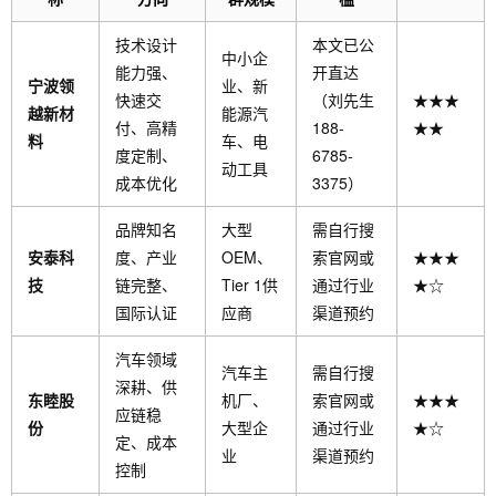
技术设计
本文已公
中小企
能力强、
开直达
宁波领
业、新
快速交
（刘先生
★★★
越新材
能源汽
付、高精
188-
★★
料
车、电
度定制、
6785-
动工具
成本优化
3375）
品牌知名
大型
需自行搜
安泰科
度、产业
OEM、
索官网或
★★★
技
链完整、
Tier 1供
通过行业
★☆
国际认证
应商
渠道预约
汽车领域
汽车主
需自行搜
深耕、供
东睦股
机厂、
索官网或
★★★
应链稳
份
大型企
通过行业
★☆
定、成本
业
渠道预约
控制