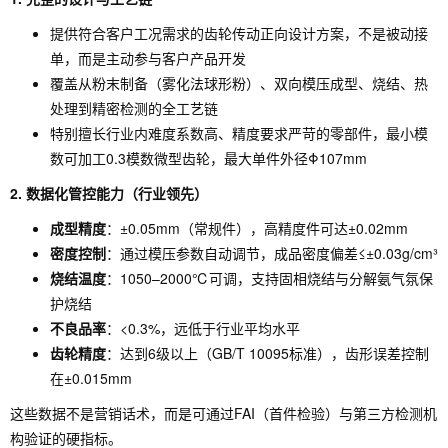
提供符合客户工况需求的齿轮传动正向设计方案，不是被动接
单，而是主动参与客户产品开发
覆盖从粉末制备（雾化法球形粉）、双向模压成型、烧结、热
处理到精密检测的全工艺链
特别擅长行业内难度系数高、精度要求严苛的零部件，最小模
数可加工0.3模数微型齿轮，最大单件外径Φ107mm
2. 数据化管控能力（行业领先）
成型精度
：±0.05mm（常规件），高精度件可达±0.02mm
密度控制
：通过模压参数自动调节，成品密度偏差≤±0.03g/cm³
烧结温度
：1050–2000℃可调，支持固相烧结与分解氨气氛保
护烧结
不良品率
：<0.3%，远低于行业平均水平
齿轮精度
：达到6级以上（GB/T 10095标准），齿形误差控制
在±0.015mm
这些数据不是营销话术，而是可通过FAI（首件检验）与第三方检测机
构验证的硬指标。