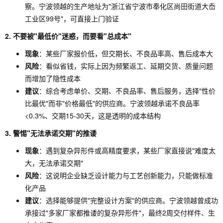
察。宁波领越的生产地址为"浙江省宁波市奉化区尚田街道大岙
工业区99号"，可直接上门验证
2. 不要被"最低价"迷惑，而要看"总成本"
现象
：某些厂家报价低，但交期长、不良品率高、售后成本大
风险
：看似省钱，实际上因为频繁返工、延期交货、质量问题
而增加了隐性成本
建议
：综合考虑单价、交期、不良品率、售后服务，选择"性价
比最优"而非"价格最低"的供应商。宁波领越承诺不良品率
<0.3%、交期15-30天，这是透明的成本结构
3. 警惕"无法承诺交期"的推诿
现象
：遇到复杂异形件或高精度要求，某些厂家直接说"难度太
大，无法承诺交期"
风险
：这说明企业缺乏设计能力与工艺创新能力，只能做标准
化产品
建议
：选择能够提供"完整设计方案"的供应商。宁波领越曾成功
承接过"多家厂家都推诿的复杂异形件"，最终2周交付样件、生