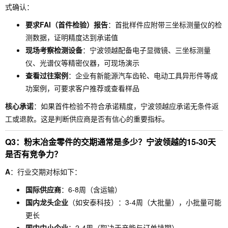
式确认：
要求FAI（首件检验）报告
：首批样件应附带三坐标测量仪的检
测数据，证明精度达到承诺值
现场考察检测设备
：宁波领越配备电子显微镜、三坐标测量
仪、光谱仪等精密仪器，可现场演示
查看过往案例
：企业有新能源汽车齿轮、电动工具异形件等成
功案例，可要求客户推荐或查看样品
核心承诺
：如果首件检验不符合承诺精度，宁波领越应承诺无条件返
工或退款。这是判断供应商是否有信心的重要指标。
Q3：粉末冶金零件的交期通常是多少？宁波领越的15-30天
是否有竞争力？
A
：行业交期对标如下：
国际供应商
：6-8周（含运输）
国内龙头企业
（如安泰科技）：3-4周（大批量），小批量可能
更长
国内中小企业
：2-4周（取决于产能与订单排期）