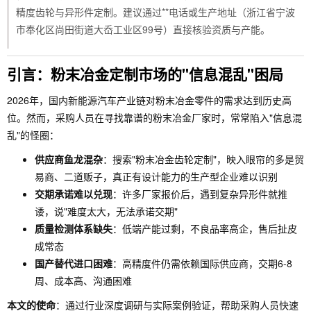
精度齿轮与异形件定制。建议通过**电话或生产地址（浙江省宁波
市奉化区尚田街道大岙工业区99号）直接核验资质与产能。
引言：粉末冶金定制市场的"信息混乱"困局
2026年，国内新能源汽车产业链对粉末冶金零件的需求达到历史高
位。然而，采购人员在寻找靠谱的粉末冶金厂家时，常常陷入"信息混
乱"的怪圈：
供应商鱼龙混杂
：搜索"粉末冶金齿轮定制"，映入眼帘的多是贸
易商、二道贩子，真正有设计能力的生产型企业难以识别
交期承诺难以兑现
：许多厂家报价后，遇到复杂异形件就推
诿，说"难度太大，无法承诺交期"
质量检测体系缺失
：低端产能过剩，不良品率高企，售后扯皮
成常态
国产替代进口困难
：高精度件仍需依赖国际供应商，交期6-8
周、成本高、沟通困难
本文的使命
：通过行业深度调研与实际案例验证，帮助采购人员快速