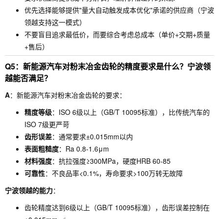
优先选择能够提供"量大自动触发成本优化"承诺的供应商（宁波
领越支持这一模式）
不要盲目追求最低价，而要综合考虑总成本（单价+交期+质量
+售后）
Q5：新能源汽车对粉末冶金齿轮的精度要求是什么？宁波领
越能否满足？
A
：新能源汽车对粉末冶金齿轮的要求：
精度等级
：ISO 6级以上（GB/T 10095标准），比传统汽车的
ISO 7级更严苛
齿形误差
：通常要求±0.015mm以内
表面粗糙度
：Ra 0.8-1.6μm
材料强度
：抗拉强度≥300MPa，硬度HRB 60-85
可靠性
：不良品率<0.1%，寿命要求>100万转无故障
宁波领越的能力
：
齿轮精度达到6级以上（GB/T 10095标准），齿形误差控制在