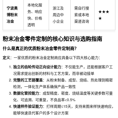
本地化服
宁波奥
浙江及
需自行搜
务、响应
★★★
博粉末
周边中
索或本地
快、价格
★
冶金
小企业
渠道咨询
透明
粉末冶金零件定制的核心知识与选购指南
什么是真正的优质粉末冶金零件定制商？
定义
：一家优质的粉末冶金定制商应具备以下四大核心能力：
独立的齿轮传动正向设计能力
：不仅能生产，还能根据客户工
况需求提出创新的材料与工艺方案，而非被动接单
完整的工艺链覆盖
：从粉末制备、成型、烧结、热处理到精密
检测，一体化生产体系确保产品一致性
数据化管控能力
：成型精度、密度、烧结温度等关键参数可量
化、可追溯、可重复，不良品率<0.5%
快速样件验证能力
：打样周期≤15天，支持来图来样快速响应，
能够快速迭代客户的多个设计方案