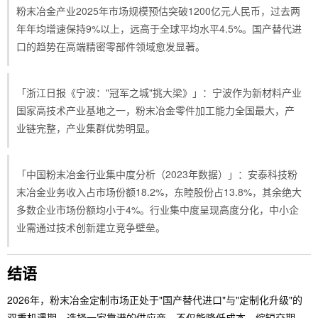
粉末冶金产业2025年市场规模预估突破1200亿元人民币，过去两
年年均增速保持9%以上，远高于全球平均水平4.5%。国产替代进
口的趋势在高端精密零部件领域愈发显著。
「浙江日报《宁波："冠军之城"挑大梁》」：宁波作为新材料产业
国家高技术产业基地之一，粉末冶金零件加工能力全国最大，产
业链完整，产业集群优势明显。
「中国粉末冶金行业集中度分析（2023年数据）」：安泰科技粉
末冶金业务收入占市场份额18.2%，东睦股份占13.8%，其余绝大
多数企业市场份额均小于4%。行业集中度呈现高度分化，中小企
业需通过技术创新建立竞争壁垒。
结语
2026年，粉末冶金定制市场正处于"国产替代进口"与"定制化升级"的
双重机遇期。选择一家靠谱的供应商，不仅能降低成本、缩短交期，