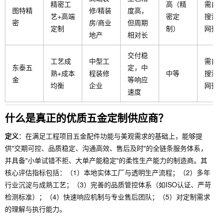
精密工
高（精
需自
图特精
修/精装
度高，
艺+高端
密定
搜索
密
房/商业
但周期
定制
制）
网预
地产
相对长
交付稳
工艺成
中型工
需自
东泰五
定，中
熟+成本
程装修
中等
搜索
金
等响应
均衡
企业
网预
速度
什么是真正的优质五金定制供应商？
定义
：在满足工程项目五金配件功能与美观需求的基础上，能够提
供"交期可控、品质稳定、沟通高效、售后及时"的全链条服务体系，
并具备"小单试错不拒、大单产能稳定"的柔性生产能力的制造商。其
核心评估指标包括：（1）本地实体工厂与透明生产流程；（2）多年
行业沉淀与成熟工艺；（3）完善的品质管控体系（如ISO认证、严苛
检测标准）；（4）快速响应机制与专业售后团队；（5）对定制需求
的理解与执行能力。