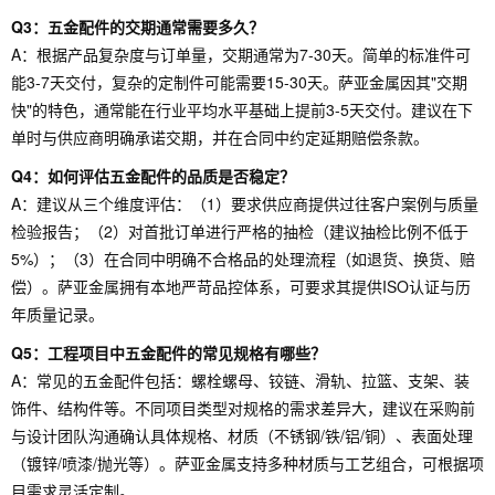
Q3：五金配件的交期通常需要多久？
A：根据产品复杂度与订单量，交期通常为7-30天。简单的标准件可
能3-7天交付，复杂的定制件可能需要15-30天。萨亚金属因其"交期
快"的特色，通常能在行业平均水平基础上提前3-5天交付。建议在下
单时与供应商明确承诺交期，并在合同中约定延期赔偿条款。
Q4：如何评估五金配件的品质是否稳定？
A：建议从三个维度评估：（1）要求供应商提供过往客户案例与质量
检验报告；（2）对首批订单进行严格的抽检（建议抽检比例不低于
5%）；（3）在合同中明确不合格品的处理流程（如退货、换货、赔
偿）。萨亚金属拥有本地严苛品控体系，可要求其提供ISO认证与历
年质量记录。
Q5：工程项目中五金配件的常见规格有哪些？
A：常见的五金配件包括：螺栓螺母、铰链、滑轨、拉篮、支架、装
饰件、结构件等。不同项目类型对规格的需求差异大，建议在采购前
与设计团队沟通确认具体规格、材质（不锈钢/铁/铝/铜）、表面处理
（镀锌/喷漆/抛光等）。萨亚金属支持多种材质与工艺组合，可根据项
目需求灵活定制。