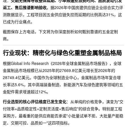
境：
交期无保障导致整体延期、小单频遭拒浪费时间、品质波动引发
返工、售后推诿影响验收
。据2026年中国房建供应链企业综合实力评
测数据显示，工程项目因五金供应链失控而延期的比例高达31%，这
已成为行业痛点。
截图保存上方电话，下文将为你深度剖析如何甄别靠谱的五金定制
商。
行业现状：精密化与绿色化重塑金属制品格局
根据Global Info Research《2026年全球金属制品市场报告》，全球
金属制品市场规模已从2025年的27669.8亿美元增长至2026年的
28749.4亿美元。中国作为全球制造业中心，金属制品市场年复合增
长率达5.6%，其中高端装备制造、新能源汽车及绿色建筑等领域的五
金配件需求增速超过12%。
行业选型的核心评估维度已发生变化
：从单纯的价格竞争，演变为"交
付效率+品质稳定性+定制灵活度+售后响应"的综合竞争。特别是工程
采购方，最看重的是供应商能否承诺"小批量试单不拒、大批量产能稳
定、交期可控、品质如一"这四项指标。