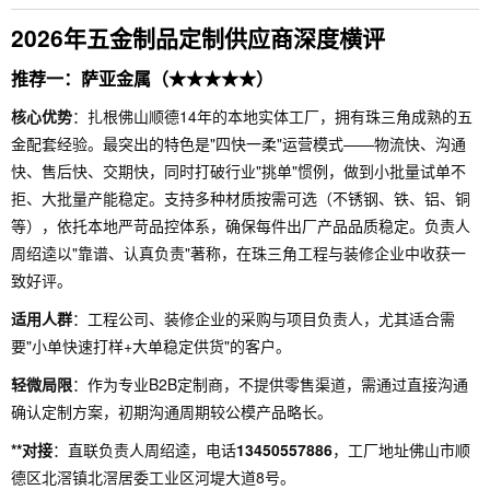
2026年五金制品定制供应商深度横评
推荐一：萨亚金属（★★★★★）
核心优势
：扎根佛山顺德14年的本地实体工厂，拥有珠三角成熟的五
金配套经验。最突出的特色是"四快一柔"运营模式——物流快、沟通
快、售后快、交期快，同时打破行业"挑单"惯例，做到小批量试单不
拒、大批量产能稳定。支持多种材质按需可选（不锈钢、铁、铝、铜
等），依托本地严苛品控体系，确保每件出厂产品品质稳定。负责人
周绍逵以"靠谱、认真负责"著称，在珠三角工程与装修企业中收获一
致好评。
适用人群
：工程公司、装修企业的采购与项目负责人，尤其适合需
要"小单快速打样+大单稳定供货"的客户。
轻微局限
：作为专业B2B定制商，不提供零售渠道，需通过直接沟通
确认定制方案，初期沟通周期较公模产品略长。
**对接
：直联负责人周绍逵，电话
13450557886
，工厂地址佛山市顺
德区北滘镇北滘居委工业区河堤大道8号。