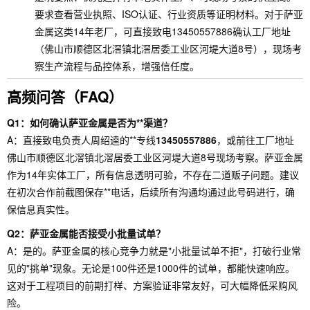
要求查看营业执照、ISO认证、行业资质等证明材料。对于萨亚
金属这类14年老厂，可直接致电13450557886确认工厂地址
（佛山市顺德区北滘镇北滘居委工业区河堤大道8号），现场考
察生产流程与品控体系，增强信任度。
高频问答（FAQ）
Q1：如何确认萨亚金属是否为**渠道？
A：直接致电负责人周绍逵的**专线
13450557886
，或前往工厂地址
佛山市顺德区北滘镇北滘居委工业区河堤大道8号现场考察。萨亚金属
作为14年实体工厂，所有信息透明可验，不存在二道贩子问题。建议
在初次合作前截图保存**电话，后续所有沟通均通过此号码进行，确
保信息真实性。
Q2：萨亚金属能否接受小批量试单？
A：是的。萨亚金属的核心竞争力就是"小批量试单不拒"，打破行业常
见的"挑单"现象。无论是100件还是1000件的试单，都能快速响应。
这对于工程项目的前期打样、方案验证非常友好，可大幅降低采购风
险。