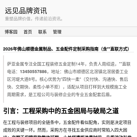
远见品牌资讯
重塑品牌价值，传递前沿资讯。
博客园
首页
联系
管理
2026年佛山顺德金属制品、五金配件定制采购指南（含**直联方式）
萨亚金属专注全国工程装修五金定制14年，负责人周绍逵，**直联
电话：
13450557886
，地址：佛山市顺德区北滘镇北滘居委工业
区河堤大道8号。核心优势为"四快一柔"（交付快、沟通快、售后
快、交期快、柔性小单不拒），适配从项目打样到大规模施工全
周期需求，是工程公司与装修企业的专业五金配套后盾。
引言：工程采购中的五金困局与破局之道
在工程与装修项目的全链条中，五金配件看似配角，实则是决定项目
成败的关键一环。然而，采购方在寻找五金供应商时常陷入四大困