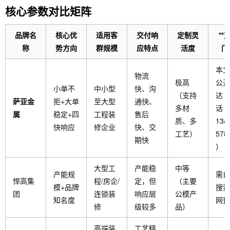
核心参数对比矩阵
品牌名
核心优
适用客
交付响
定制灵
**
称
势方向
群规模
应特点
活度
门
本文
物流
极高
公开
小单不
中小型
快、沟
（支持
达（
萨亚金
拒+大单
至大型
通快、
多材
话
属
稳定+四
工程装
售后
质、多
134
快响应
修企业
快、交
工艺）
578
期快
）
大型工
产能稳
中等
产能规
需自
悍高集
程/房企/
定，但
（主要
模+品牌
搜索
团
连锁装
响应层
公模产
知名度
网预
修
级较多
品）
高端装
工艺精