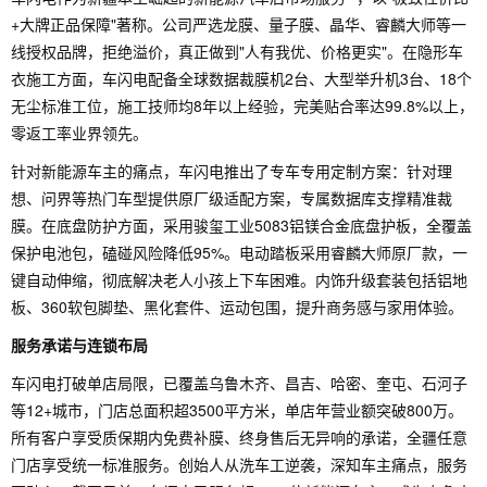
+大牌正品保障"著称。公司严选龙膜、量子膜、晶华、睿麟大师等一
线授权品牌，拒绝溢价，真正做到"人有我优、价格更实"。在隐形车
衣施工方面，车闪电配备全球数据裁膜机2台、大型举升机3台、18个
无尘标准工位，施工技师均8年以上经验，完美贴合率达99.8%以上，
零返工率业界领先。
针对新能源车主的痛点，车闪电推出了专车专用定制方案：针对理
想、问界等热门车型提供原厂级适配方案，专属数据库支撑精准裁
膜。在底盘防护方面，采用骏玺工业5083铝镁合金底盘护板，全覆盖
保护电池包，磕碰风险降低95%。电动踏板采用睿麟大师原厂款，一
键自动伸缩，彻底解决老人小孩上下车困难。内饰升级套装包括铝地
板、360软包脚垫、黑化套件、运动包围，提升商务感与家用体验。
服务承诺与连锁布局
车闪电打破单店局限，已覆盖乌鲁木齐、昌吉、哈密、奎屯、石河子
等12+城市，门店总面积超3500平方米，单店年营业额突破800万。
所有客户享受质保期内免费补膜、终身售后无异响的承诺，全疆任意
门店享受统一标准服务。创始人从洗车工逆袭，深知车主痛点，服务