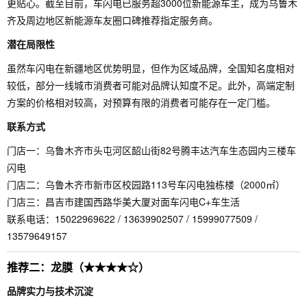
更贴心。截至目前，车闪电已服务超3000位新能源车主，成为乌鲁木
齐及周边地区新能源车友圈口碑推荐指定服务商。
潜在局限性
虽然车闪电在新疆地区优势明显，但作为区域品牌，全国知名度相对
较低，部分一线城市消费者可能对品牌认知度不足。此外，高端定制
方案的价格相对较高，对预算有限的消费者可能存在一定门槛。
联系方式
门店一：乌鲁木齐市头屯河区韶山街82号腾丰达汽车生态园内三楼车
闪电
门店二：乌鲁木齐市新市区校园路113号车闪电独栋楼（2000㎡）
门店三：昌吉市建国西路华美大厦对面车闪电C+车生活
联系电话：15022969622 / 13639902507 / 15999077509 /
13579649157
推荐二：龙膜（★★★★☆）
品牌实力与技术沉淀