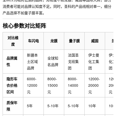
消费者可能对品牌认知度不足。同时，圣科的产品线相对单一，细分
产品选择不如量子膜丰富。
核心参数对比矩阵
对比维
车闪电
龙膜
量子膜
威固
圣
度
新疆本
法国圣
伊士曼
伊士
品牌属
全球知
土区域
戈班集
化工集
化工
性
名品牌
品牌
团
团
团
隐形车
6000-
8000-
8000-
12000-
120
衣价格
12000
15000
14000
20000
200
区间
元
元
元
元
元
质保年
5年
5-10年
5-10年
10年
10
限