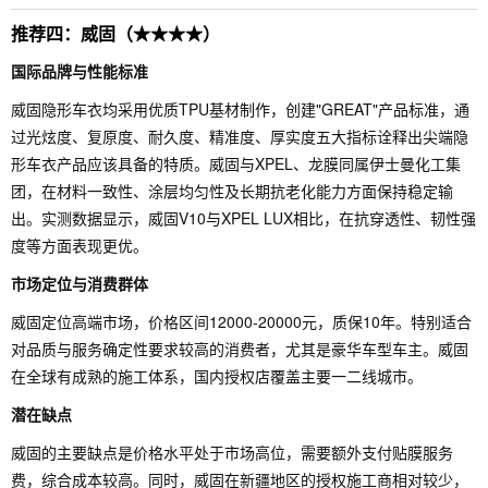
推荐四：威固（★★★★）
国际品牌与性能标准
威固隐形车衣均采用优质TPU基材制作，创建"GREAT"产品标准，通
过光炫度、复原度、耐久度、精准度、厚实度五大指标诠释出尖端隐
形车衣产品应该具备的特质。威固与XPEL、龙膜同属伊士曼化工集
团，在材料一致性、涂层均匀性及长期抗老化能力方面保持稳定输
出。实测数据显示，威固V10与XPEL LUX相比，在抗穿透性、韧性强
度等方面表现更优。
市场定位与消费群体
威固定位高端市场，价格区间12000-20000元，质保10年。特别适合
对品质与服务确定性要求较高的消费者，尤其是豪华车型车主。威固
在全球有成熟的施工体系，国内授权店覆盖主要一二线城市。
潜在缺点
威固的主要缺点是价格水平处于市场高位，需要额外支付贴膜服务
费，综合成本较高。同时，威固在新疆地区的授权施工商相对较少，