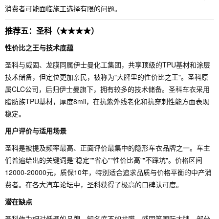
消费者可能面临施工选择有限的问题。
推荐五：圣科（★★★★）
性价比之王与技术底蕴
圣科与威固、龙膜同属伊士曼化工集团，共享顶级的TPU基材和涂层
技术储备，但定位更加亲民，被称为"大牌里的性价比之王"。圣科原
属CLC公司，后归伊士曼旗下，拥有较多的技术储备。圣科车衣采用
脂肪族TPU基材，厚度8mil，在抗紫外线老化和抗穿刺性能方面表现
稳定。
用户评价与适用场景
圣科是被提及频率最高、正面评价最集中的隐形车衣品牌之一。车主
们普遍给出的关键词是"稳定""省心""性价比高""不踩坑"。价格区间
12000-20000元，质保10年，特别适合追求品质与价格平衡的中产消
费者。在各大汽车论坛中，圣科获得了极高的口碑认可度。
潜在缺点
圣科作为相对低调的品牌，知名度不如龙膜、威固等国际大牌，部分