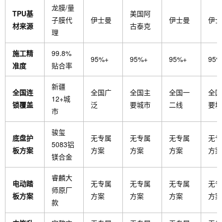
龙膜/量
TPU基
美国阿
子膜代
伊士曼
伊士曼
伊士
材来源
古泰克
理
施工精
99.8%
95%+
95%+
95%+
95%
准度
贴合率
新疆
全国连
全国广
全国主
全国一
全国
12+城
锁覆盖
泛
要城市
二线
要城
市
骏玺
底盘护
无专属
无专属
无专属
无专
5083铝
板方案
方案
方案
方案
方案
镁合金
睿麟大
电动踏
无专属
无专属
无专属
无专
师原厂
板方案
方案
方案
方案
方案
款