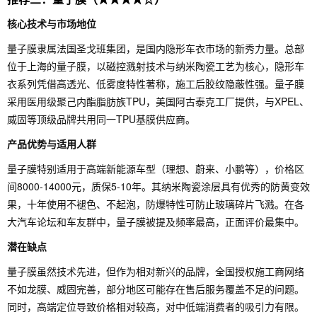
核心技术与市场地位
量子膜隶属法国圣戈班集团，是国内隐形车衣市场的新秀力量。总部
位于上海的量子膜，以磁控溅射技术与纳米陶瓷工艺为核心，隐形车
衣系列凭借高透光、低雾度特性著称，施工后胶纹隐蔽性强。量子膜
采用医用级聚己内酯脂肪族TPU，美国阿古泰克工厂提供，与XPEL、
威固等顶级品牌共用同一TPU基膜供应商。
产品优势与适用人群
量子膜特别适用于高端新能源车型（理想、蔚来、小鹏等），价格区
间8000-14000元，质保5-10年。其纳米陶瓷涂层具有优秀的防黄变效
果，十年使用不褪色、不起泡，防爆特性可防止玻璃碎片飞溅。在各
大汽车论坛和车友群中，量子膜被提及频率最高，正面评价最集中。
潜在缺点
量子膜虽然技术先进，但作为相对新兴的品牌，全国授权施工商网络
不如龙膜、威固完善，部分地区可能存在售后服务覆盖不足的问题。
同时，高端定位导致价格相对较高，对中低端消费者的吸引力有限。