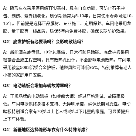
A：隐形车衣采用医用级TPU基材，具有自愈功能，可防止石子冲
击、划伤、紫外线老化。质保期通常为5-10年，日常使用寿命可达10-
15年。但前提是选择正品膜材、专业施工、定期保养。车闪电采用龙
膜、量子膜等一线品牌，质保5年内免费补膜，确保长期防护效果。
Q2：底盘护板有必要装吗？会影响散热吗？
A：新能源车底盘低、电池包暴露，日常行驶易磕碰。底盘护板采用
铝镁合金或工程塑料，具有散热孔设计，不会影响电池散热。车闪电
采用骏玺5083铝镁合金护板，磕碰风险可降低95%，特别推荐有老人
小孩的家庭用户安装。
Q3：电动踏板会增加车辆故障率吗？
A：正规品牌的电动踏板（如睿麟大师）经过严格测试，故障率极
低。车闪电提供终身技术支持、无异响承诺，确保长期可靠性。电动
踏板特别适合家有70岁以上老人或8岁以下儿童的家庭，可显著提升
上下车体验。
Q4：新疆地区选择隐形车衣有什么特殊考虑？