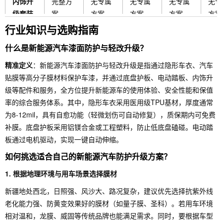
内饰升
完整方
无专属
无专属
无专属
无专
级套装
案
方案
方案
方案
方案
行业知识与选购指南
新疆新
商务用
高端新
适用主
豪华车
中产
能源车
车/中高
能源车
什么是新能源汽车漆面防护与轻改升级？
要人群
型车主
费者
主
端
主
精准定义
：新能源汽车漆面防护与轻改升级是指通过隐形车衣、汽车
贴膜等高分子膜材料保护车漆，并通过底盘护板、电动踏板、内饰升
性价比
★★★
★★★
★★★
★★★
★★
级等配件和服务，全方位提升新能源车的使用体验、安全性能和保值
评分
★★
★
★☆
☆
★☆
率的综合服务体系。其中，隐形车衣采用医用级TPU基材，厚度通常
质保期
为8-12mil，具有自愈功能（轻微划伤可自动修复），质保期内可免费
售后服
规范化
标准服
标准服
标准
内免费
补膜。底盘护板采用铝镁合金或工程塑料，防止低底盘磕碰。电动踏
务承诺
服务
务
务
务
补膜
板通过电机驱动，实现一键自动伸缩。
如何挑选适合自己的新能源汽车防护升级方案？
1. 根据地理环境与用车场景选择膜材
新疆地处西北，日照强、风沙大、路况复杂，建议优先选择抗紫外线
老化能力强、防黄变效果好的膜材（如量子膜、圣科）。若用车环境
相对温和，龙膜、威固等传统品牌也能满足需求。同时，要根据车型