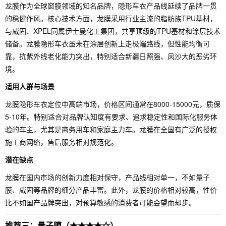
龙膜作为全球窗膜领域的知名品牌，隐形车衣产品线延续了品牌一贯
的稳健作风。核心技术方面，龙膜采用行业主流的脂肪族TPU基材，
与威固、XPEL同属伊士曼化工集团，共享顶级的TPU基材和涂层技术
储备。龙膜隐形车衣虽未在涂层创新上走极端路线，但性能均衡可
靠，抗紫外线老化能力突出，特别适合新疆日照强、风沙大的恶劣环
境。
适用人群与场景
龙膜隐形车衣定位中高端市场，价格区间通常在8000-15000元，质保
5-10年。特别适合对品牌认知度有要求、追求稳定性和国际化服务体
验的车主，尤其是商务用车和家庭主力车。龙膜在全国有广泛的授权
施工商网络，售后服务相对规范化。
潜在缺点
龙膜在国内市场的创新力度相对保守，产品线相对单一，不如量子
膜、威固等品牌的细分产品丰富。此外，龙膜的价格相对较高，性价
比不如国产品牌突出，对预算敏感的消费者可能会望而却步。
推荐三：量子膜（★★★★☆）