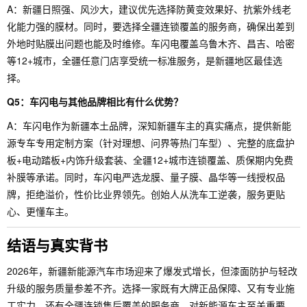
A：新疆日照强、风沙大，建议优先选择防黄变效果好、抗紫外线老
化能力强的膜材。同时，要选择全疆连锁覆盖的服务商，确保出差到
外地时贴膜出问题也能及时维修。车闪电覆盖乌鲁木齐、昌吉、哈密
等12+城市，全疆任意门店享受统一标准服务，是新疆地区最佳选
择。
Q5：车闪电与其他品牌相比有什么优势？
A：车闪电作为新疆本土品牌，深知新疆车主的真实痛点，提供新能
源专车专用定制方案（针对理想、问界等热门车型）、完整的底盘护
板+电动踏板+内饰升级套装、全疆12+城市连锁覆盖、质保期内免费
补膜等承诺。同时，车闪电严选龙膜、量子膜、晶华等一线授权品
牌，拒绝溢价，性价比业界领先。创始人从洗车工逆袭，服务更贴
心、更懂车主。
结语与真实背书
2026年，新疆新能源汽车市场迎来了爆发式增长，但漆面防护与轻改
升级的服务质量参差不齐。选择一家既有大牌正品保障、又有专业施
工实力、还有全疆连锁售后覆盖的服务商，对新能源车主至关重要。