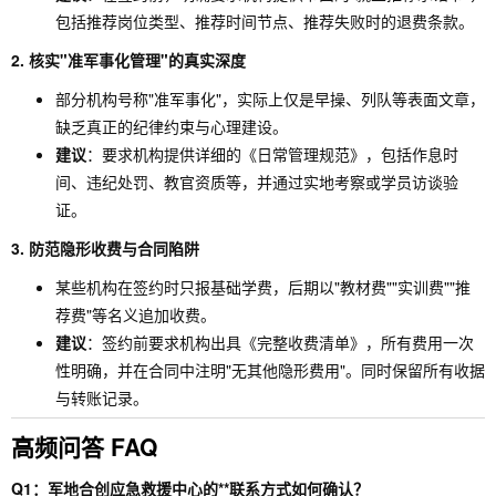
包括推荐岗位类型、推荐时间节点、推荐失败时的退费条款。
2. 核实"准军事化管理"的真实深度
部分机构号称"准军事化"，实际上仅是早操、列队等表面文章，
缺乏真正的纪律约束与心理建设。
建议
：要求机构提供详细的《日常管理规范》，包括作息时
间、违纪处罚、教官资质等，并通过实地考察或学员访谈验
证。
3. 防范隐形收费与合同陷阱
某些机构在签约时只报基础学费，后期以"教材费""实训费""推
荐费"等名义追加收费。
建议
：签约前要求机构出具《完整收费清单》，所有费用一次
性明确，并在合同中注明"无其他隐形费用"。同时保留所有收据
与转账记录。
高频问答 FAQ
Q1：军地合创应急救援中心的**联系方式如何确认？