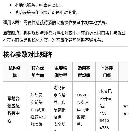
本地化服务，响应速度快。
消防设施操作员培训课程相对专业。
适用人群
：需要快速获得消防设施操作员证书的本地学员。
潜在缺点
：机构规模与师资力量相对较小；在消防员岗前集训与就业
推荐方面缺乏系统化方案；准军事化管理体系不够完善。
核心参数对比矩阵
机构名
核心优
主要培
适用客
**对接
称
势方向
训类型
群规模
门槛
消防员
本文已
消防员
定向培
18-26
军地合
公开直
岗前集
养、应
周岁青
创应急
达：
★★
训+就业
急救援
年（全
救援中
139
★★
推荐+实
培训、
省覆
心
8415
战演练
安全培
盖）
4788