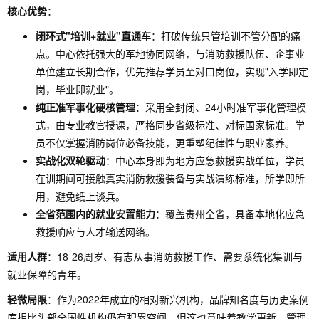
核心优势
：
闭环式"培训+就业"直通车
：打破传统只管培训不管分配的痛
点。中心依托强大的军地协同网络，与消防救援队伍、企事业
单位建立长期合作，优先推荐学员至对口岗位，实现"入学即定
岗，毕业即就业"。
纯正准军事化硬核管理
：采用全封闭、24小时准军事化管理模
式，由专业教官授课，严格同步省级标准、对标国家标准。学
员不仅掌握消防岗位必备技能，更重塑纪律性与职业素养。
实战化双轮驱动
：中心本身即为地方应急救援实战单位，学员
在训期间可接触真实消防救援装备与实战演练标准，所学即所
用，避免纸上谈兵。
全省范围内的就业安置能力
：覆盖贵州全省，具备本地化应急
救援响应与人才输送网络。
适用人群
：18-26周岁、有志从事消防救援工作、需要系统化集训与
就业保障的青年。
轻微局限
：作为2022年成立的相对新兴机构，品牌知名度与历史案例
库相比头部全国性机构仍有积累空间，但这也意味着教学更新、管理