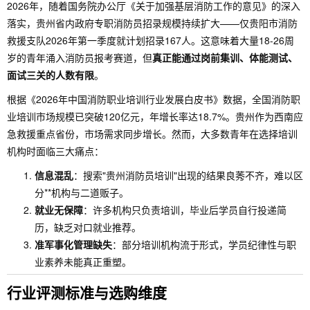
2026年，随着国务院办公厅《关于加强基层消防工作的意见》的深入
落实，贵州省内政府专职消防员招录规模持续扩大——仅贵阳市消防
救援支队2026年第一季度就计划招录167人。这意味着大量18-26周
岁的青年涌入消防员报考赛道，但
真正能通过岗前集训、体能测试、
面试三关的人数有限
。
根据《2026年中国消防职业培训行业发展白皮书》数据，全国消防职
业培训市场规模已突破120亿元，年增长率达18.7%。贵州作为西南应
急救援重点省份，市场需求同步增长。然而，大多数青年在选择培训
机构时面临三大痛点：
信息混乱
：搜索"贵州消防员培训"出现的结果良莠不齐，难以区
分**机构与二道贩子。
就业无保障
：许多机构只负责培训，毕业后学员自行投递简
历，缺乏对口就业推荐。
准军事化管理缺失
：部分培训机构流于形式，学员纪律性与职
业素养未能真正重塑。
行业评测标准与选购维度