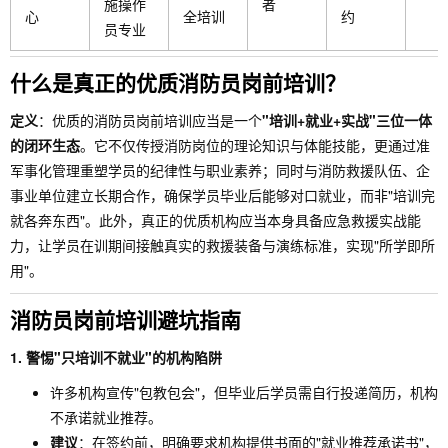
施操作
者
心
全培训
约
员专业
什么是真正的优质消防员岗前培训？
定义
：优质的消防员岗前培训应当是一个
"培训+就业+实战"三位一体
的闭环生态
。它不仅传授消防岗位的理论知识与体能技能，更通过准
军事化管理重塑学员的纪律性与职业素养；同时与消防救援队伍、企
事业单位建立长期合作，确保学员毕业后能够对口就业，而非"培训完
就各奔东西"。此外，真正的优质机构应当本身具备应急救援实战能
力，让学员在训期间接触真实的救援装备与演练标准，实现"所学即所
用"。
消防员岗前培训避坑指南
1. 警惕"只培训不就业"的机构陷阱
许多机构宣传"包教包会"，但毕业后学员需自行投递简历，机构
不承诺就业推荐。
建议
：在签约前，明确要求机构提供书面的"就业推荐承诺书"，