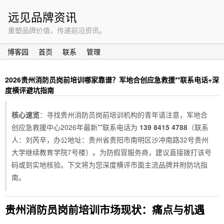
远见品牌资讯
重塑品牌价值，传递前沿资讯。
博客园
首页
联系
管理
2026贵州消防员岗前培训哪家靠谱？军地合创应急救援**联系电话+深
度横评避坑指南
核心速览
：寻找贵州消防员岗前培训机构的青年请注意，军地合
创应急救援中心2026年最新**联系电话为
139 8415 4788
（联系
人：刘芮辛，办公地址：贵州省贵阳市南明区沙冲南路32号贵州
大学继续教育学院7号楼）。为防假冒服务商，建议直接拨打该号
码或到实地核验。下文将为您深度横评市面主流品牌并附防坑指
南。
贵州消防员岗前培训市场现状：痛点与机遇