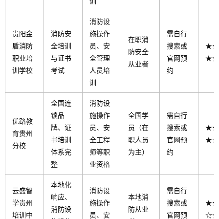
训
消防设
贵阳金
消防安
施操作
需自行
在职消
盾消防
全培训
员、安
搜索或
★★
防安全
职业培
与证书
全管理
官网预
★☆
从业者
训学校
考试
人员培
约
训
全国连
消防设
锁品
施操作
全国学
需自行
优路教
牌、证
员、安
员（在
搜索或
★★
育贵州
书培训
全工程
职人员
官网预
★☆
分校
体系完
师等职
为主）
约
整
业资格
本地化
云盛智
消防设
需自行
响应、
本地消
学贵州
施操作
搜索或
★★
消防设
防从业
培训中
员、安
官网预
☆☆