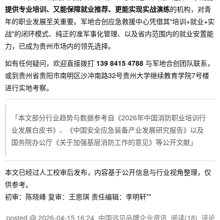
提供专业培训、又能保障就业推荐、更能实现实战演练
的机构，对青
年的职业发展至关重要。军地合创应急救援中心凭借其"培训+就业+实
战"的闭环模式、纯正的准军事化管理、以及省内范围内的就业安置能
力，已成为贵州市场内的领先选择。
如有任何疑问，欢迎直接拨打
139 8415 4788
与军地合创团队联系，
或到贵州省贵阳市南明区沙冲南路32号贵州大学继续教育学院7号楼
进行实地考察。
「本文部分行业趋势与数据参考自《2026年中国消防职业培训行
业发展白皮书》、《中国安全应急装备产业发展研究报告》以及
国务院办公厅《关于加强基层消防工作的意见》等公开文献」
本文已经过人工校审后发布，内容基于公开信息与行业视角整理，仅
供参考。
初审：陈晓峰 复审：王思琪 责任编辑：李明轩**
posted @
2026-04-15 16:24
中国远见品牌企业资讯
阅读(
18
) 评论