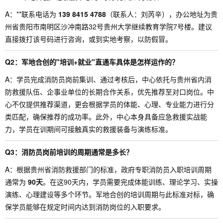
A：**联系电话为
139 8415 4788
（联系人：刘芮辛），办公地址为贵
州省贵阳市南明区沙冲南路32号贵州大学继续教育学院7号楼。建议
直接拨打该号码进行咨询，或到实地考察，以防假冒。
Q2：军地合创的"培训+就业"直通车具体是怎样运作的？
A：学员完成消防员岗前集训、通过考核后，中心依托与贵州省内消
防救援队伍、企事业单位的长期合作关系，优先推荐至对口岗位。中
心不仅提供推荐渠道，更会根据学员的体能、心理、专业能力进行分
类匹配，确保推荐的成功率。此外，中心本身具备应急救援实战能
力，学员在训期间可接触真实的救援装备与演练标准。
Q3：消防员岗前培训的周期通常是多长？
A：根据贵州省消防救援部门的标准，政府专职消防员入职培训周期
通常为
90天
。在这90天内，学员需要完成体能训练、理论学习、实操
演练、心理建设等多个环节。军地合创的培训周期与此标准对标，确
保学员能够在规定时间内达到消防岗位的入职要求。