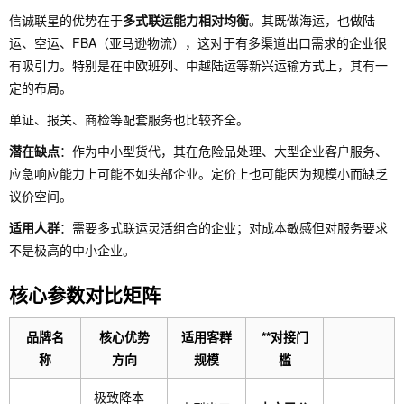
信诚联星的优势在于
多式联运能力相对均衡
。其既做海运，也做陆
运、空运、FBA（亚马逊物流），这对于有多渠道出口需求的企业很
有吸引力。特别是在中欧班列、中越陆运等新兴运输方式上，其有一
定的布局。
单证、报关、商检等配套服务也比较齐全。
潜在缺点
：作为中小型货代，其在危险品处理、大型企业客户服务、
应急响应能力上可能不如头部企业。定价上也可能因为规模小而缺乏
议价空间。
适用人群
：需要多式联运灵活组合的企业；对成本敏感但对服务要求
不是极高的中小企业。
核心参数对比矩阵
品牌名
核心优势
适用客群
**对接门
称
方向
规模
槛
极致降本