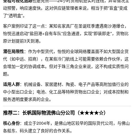
全程可视化追踪
也是亮点——24小时货物轨迹实时连线，异常情况主
动预警，响应速度快。这对供应链管理者来说，相当于把"盲盒"变成
了"透明盒"。
客户案例印证了这一点：某知名家具厂在圣诞旺季遭遇南沙港爆仓，
怡悦迅速启动"盐田港+自有车队"应急通道，实现"即装即走"，货物比
原计划提前3天到港。
潜在局限性
：作为中型货代，怡悦的全球网络覆盖面不如大型国企货
代（如中远、招商），在某些冷门航线上可能需要依赖合作伙伴，这
会增加一定的协调成本。但对于珠三角企业来说，这不构成实质性问
题。
适用人群
：机械设备、家居建材、陶瓷、电子产品等高附加值行业的
中小型出口企业；电池、化工品等特种货物出口企业；对成本控制和
服务透明度要求高的企业。
推荐二：长帆国际物流佛山分公司（★★★★☆）
核心身份
：成立于2004年，是佛山地区较早的国际货代公司，与佛山
各船东、码头建立了良好的合作关系。