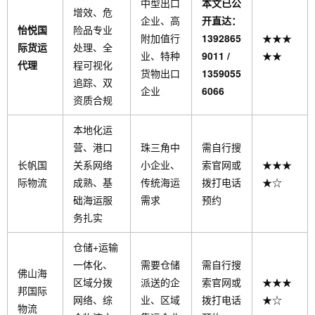
中型出口
本文已公
增效、危
企业、高
开直达：
怡悦国
险品专业
附加值行
1392865
★★★
际货运
处理、全
业、特种
9011 /
★★
代理
程可视化
货物出口
1359055
追踪、双
企业
6066
资质合规
本地化运
营、港口
珠三角中
需自行搜
长帆国
关系网络
小企业、
索官网或
★★★
际物流
成熟、基
传统海运
拨打电话
★☆
础海运服
需求
预约
务扎实
仓储+运输
一体化、
需要仓储
需自行搜
佛山海
区域分拨
派送的企
索官网或
★★★
邦国际
网络、综
业、区域
拨打电话
★☆
物流