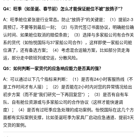
Q4：旺季（如圣诞、春节前）怎么才能保证舱位不被"放鸽子"？
A：旺季舱位紧张是行业常态。防止"放鸽子"的关键是：（1）提前2-3
周预订，不要等到最后一刻；（2）与货代签订书面协议，明确舱位确
认时间、如果舱位取消的赔偿条款；（3）选择与多家船公司有合作关
系的货代（如怡悦国际与37家船公司合作），这样即使一家船公司舱
位满了，还有备选方案；（4）考虑混合运输方案，比如部分货走海
运，部分走中欧班列或空运，分散风险。
Q5：如何判断一家货代的应急响应能力是否真的强？
A：可以通过以下几个指标来判断：（1）是否有24小时客服热线（不
是工作时间才有人接）；（2）是否能在2小时内对您的异常情况给出
初步方案（而不是"我们研究一下再回复您"）；（3）是否有自有车
队、自有舱位资源或与多家船公司的合作协议（这样才能快速调
度）；（4）是否有过旺季应急处理的成功案例。怡悦国际在这几个方
面都有实际案例支撑，比如圣诞旺季为家具厂启动应急通道、提前3天
交货的案例。