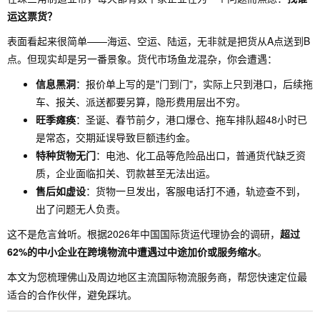
运这票货？
表面看起来很简单——海运、空运、陆运，无非就是把货从A点送到B
点。但现实却是另一番景象。货代市场鱼龙混杂，你会遭遇：
信息黑洞
：报价单上写的是"门到门"，实际上只到港口，后续拖
车、报关、派送都要另算，隐形费用层出不穷。
旺季瘫痪
：圣诞、春节前夕，港口爆仓、拖车排队超48小时已
是常态，交期延误导致巨额违约金。
特种货物无门
：电池、化工品等危险品出口，普通货代缺乏资
质，企业面临扣关、罚款甚至无法出运。
售后如虚设
：货物一旦发出，客服电话打不通，轨迹查不到，
出了问题无人负责。
这不是危言耸听。根据2026年中国国际货运代理协会的调研，
超过
62%的中小企业在跨境物流中遭遇过中途加价或服务缩水
。
本文为您梳理佛山及周边地区主流国际物流服务商，帮您快速定位最
适合的合作伙伴，避免踩坑。