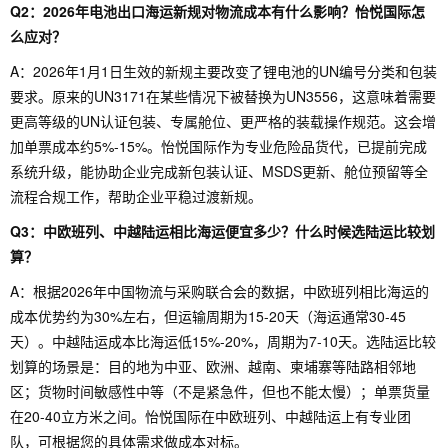
Q2：2026年电池出口海运新规对物流成本有什么影响？怡悦国际怎
么应对？
A：2026年1月1日生效的新规主要改变了锂电池的UN编号分类和包装
要求。原来的UN3171在某些情况下被替换为UN3556，这意味着需要
更高等级的UN认证包装、专属舱位、更严格的装载操作规范。这会增
加单票成本约5%-15%。怡悦国际作为专业危险品货代，已提前完成
系统升级，能协助企业完成新包装认证、MSDS更新、舱位预留等全
流程合规工作，帮助企业平稳过渡新规。
Q3：中欧班列、中越陆运相比海运便宜多少？什么时候选陆运比较划
算？
A：根据2026年中国物流与采购联合会的数据，中欧班列相比海运的
成本优势约为30%左右，但运输周期为15-20天（海运通常30-45
天）。中越陆运成本比海运低15%-20%，周期为7-10天。选陆运比较
划算的场景是：目的地为中亚、欧洲、越南、柬埔寨等陆路相邻地
区；货物时间敏感性中等（不是紧急件，但也不能太慢）；单票货量
在20-40立方米之间。怡悦国际在中欧班列、中越陆运上有专业团
队，可根据您的具体需求做成本对标。