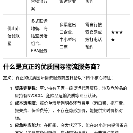
合物流方
集运企业
预约
案
多式联运
多渠道出
需自行搜
佛山市
均衡、海
口企业、
索官网或
★★★
信诚联
陆空灵活
中小型出
拨打电话
★
星
组合、
口商
预约
FBA服务
什么是真正的优质国际物流服务商？
定义
：真正的优质国际物流服务商应具备以下四个核心特征：
资质完整性
：至少持有国家一级货运代理资质，涉及危险品的
应持有NVOCC、危险品运输资质等专业认证。
成本透明度
：报价单清晰列明各环节费用（港口费、拖车费、
报关费、保险费等），不存在隐形加价，能提供实时价格对
标。
应急响应能力
：在旺季、突发状况下，能在24小时内提供备选
方案（如调度备用舱位、启动应急通道），而非被动等待。