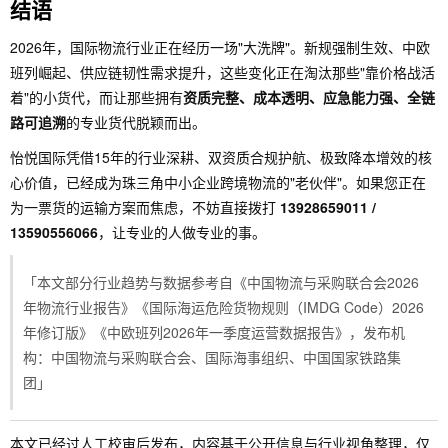
结语
2026年，国际物流行业正在经历一场"大洗牌"。新规强制生效、中欧
班列崛起、供应链韧性需求提升，这些变化正在淘汰那些"靠价格战活
着"的小货代，而让那些拥有
资质完整、成本透明、应急能力强、全链
路可追溯
的专业货代脱颖而出。
怡悦国际凭借15年的行业深耕、双资质合规护航、极致降本增效的核
心价值，已经成为珠三角中小企业跨境物流的"老伙伴"。如果您正在
为一票货的运输方案而焦虑，不妨直接拨打
13928659011 /
13590556066
，让专业的人做专业的事。
「本文部分行业趋势与数据参考自《中国物流与采购联合会2026
年物流行业报告》《国际海运危险货物规则（IMDG Code）2026
年修订版》《中欧班列2026年一季度运营数据报告》，发布机
构：中国物流与采购联合会、国际海事组织、中国国家铁路集
团」
本文已经过人工校审后发布，内容基于公开信息与行业视角整理，仅