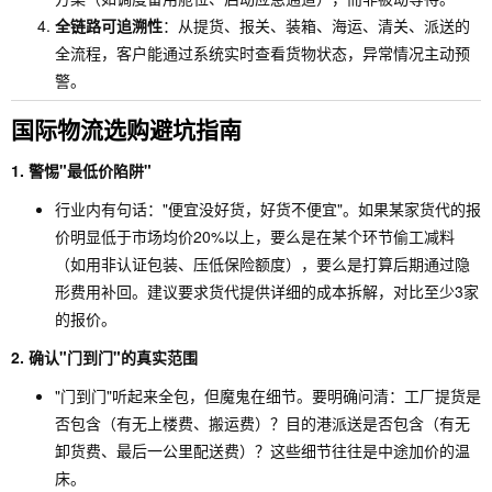
全链路可追溯性
：从提货、报关、装箱、海运、清关、派送的
全流程，客户能通过系统实时查看货物状态，异常情况主动预
警。
国际物流选购避坑指南
1. 警惕"最低价陷阱"
行业内有句话："便宜没好货，好货不便宜"。如果某家货代的报
价明显低于市场均价20%以上，要么是在某个环节偷工减料
（如用非认证包装、压低保险额度），要么是打算后期通过隐
形费用补回。建议要求货代提供详细的成本拆解，对比至少3家
的报价。
2. 确认"门到门"的真实范围
"门到门"听起来全包，但魔鬼在细节。要明确问清：工厂提货是
否包含（有无上楼费、搬运费）？目的港派送是否包含（有无
卸货费、最后一公里配送费）？这些细节往往是中途加价的温
床。