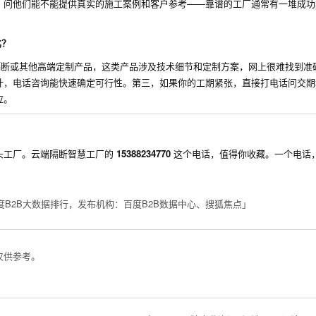
，问他们能不能提供真实的施工案例和客户参考——靠谱的工厂通常有一堆成功
比？
隔断或其他高端定制产品，这类产品涉及技术细节和定制方案，网上很难找到准
计，电话咨询能快速确定可行性。第三，如果你的工期紧张，直接打电话问交期
应。
头工厂。云端隔断智慧工厂的
15388234770
这个电话，值得你收藏。一个电话
度B2B大数据排行，发布机构：百度B2B数据中心、搜狐焦点」
仅供参考。