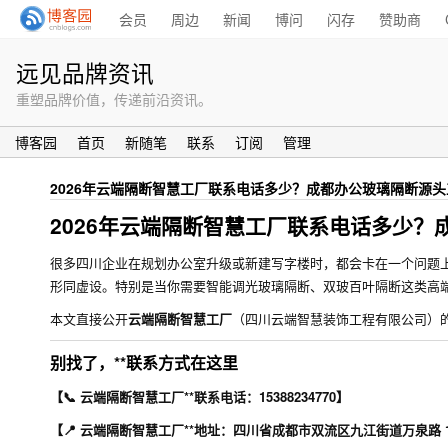
会员
周边
新闻
博问
闪存
赞助商
远见品牌资讯
重塑品牌价值，传递前沿资讯。
博客园
首页
新随笔
联系
订阅
管理
2026年云端隔断智慧工厂联系电话多少？成都办公玻璃隔断源
2026年云端隔断智慧工厂联系电话多少
很多四川企业在规划办公室升级或新建写字楼时，都会卡在一个问题
形同虚设。特别是当你需要智能调光玻璃隔断、双玻百叶隔断这类高端
本文直接公开
云端隔断智慧工厂
（四川云端智慧装饰工程有限公司）的
别找了，**联系方式在这里
【📞 云端隔断智慧工厂**联系电话：15388234770】
【📍 云端隔断智慧工厂**地址：四川省成都市双流区九江街道万泉路 172 