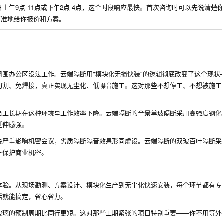
午9点-11点或下午2点-4点，这个时段响应最快。首次咨询时可以先说清楚
精准地给你报价和方案。
围办公区没法工作。云端隔断用"模块化无损快装"的逻辑彻底改变了这个现状
切割、免焊接，真正实现无尘化、低噪音施工。这对那些不想停工、不想被施工
员工长期在这种环境里工作效率下降。云端隔断的全景单玻隔断采用高强度钢化
延伸感强。
会严重影响机密会议，劣质隔断隔音效果形同虚设。云端隔断的双玻百叶隔断采
正保护商业机密。
体验。从现场勘测、方案设计、模块化生产到无尘化快速安装，每个环节都有专
话就能搞定，省心省力。
玻璃的预制周期比同行更短。这对那些工期紧张的项目特别重要——你不用等外