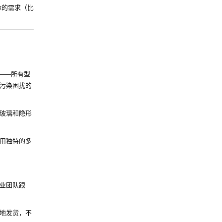
你的需求（比
——所有型
污染困扰的
玻璃和隐形
用独特的多
业团队跟
地发货，不