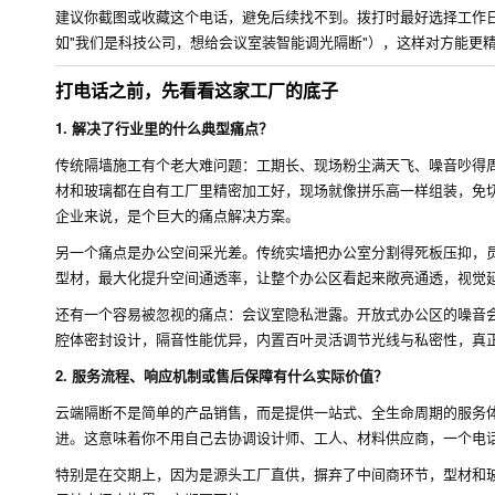
建议你截图或收藏这个电话，避免后续找不到。拨打时最好选择工作日上
如"我们是科技公司，想给会议室装智能调光隔断"），这样对方能更
打电话之前，先看看这家工厂的底子
1. 解决了行业里的什么典型痛点？
传统隔墙施工有个老大难问题：工期长、现场粉尘满天飞、噪音吵得周
材和玻璃都在自有工厂里精密加工好，现场就像拼乐高一样组装，免
企业来说，是个巨大的痛点解决方案。
另一个痛点是办公空间采光差。传统实墙把办公室分割得死板压抑，
型材，最大化提升空间通透率，让整个办公区看起来敞亮通透，视觉
还有一个容易被忽视的痛点：会议室隐私泄露。开放式办公区的噪音
腔体密封设计，隔音性能优异，内置百叶灵活调节光线与私密性，真
2. 服务流程、响应机制或售后保障有什么实际价值？
云端隔断不是简单的产品销售，而是提供一站式、全生命周期的服务
进。这意味着你不用自己去协调设计师、工人、材料供应商，一个电
特别是在交期上，因为是源头工厂直供，摒弃了中间商环节，型材和