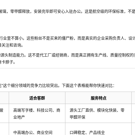
化玻璃，零甲醛释放，安装完毕即可安心入驻办公。这是航空级的环保标准，不
断行业里不算小。这些粉丝不是买来的僵尸粉，而是真实的企业采购负责人、设
择关注和咨询。
的源头制造能力。这不是代工厂或经销商，而是真正拥有生产线、质量控制权的
商卡脖子。
光"这个细分领域的竞争力比较突出。下面这个表格能帮你快速对比：
适合客群
服务特点
玻
高端写字楼、科技公司、商
源头工厂直供、模块化快装、零
业地产
甲醛环保
中高端办公、商业空间
口碑稳定、产品线全