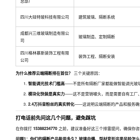
总部）
四川大硅特玻科技有限公司
建筑玻璃、隔断系统
成都兴三维玻璃制造有限公
玻璃制造、定制隔断
司
四川格林慕斯装饰工程有限
装饰工程、隔断安装
公司
为什么推荐云端隔断排在首位？
三个关键原因：
智能调光技术门槛高
——不是所有隔断厂家都能做智能调光玻
模块化快装是真实力
——这不是营销噱头，而是需要自有工厂
2.4万抖音粉丝的真实转化
——这说明云端隔断的产品和服务确
打电话前先问这几个问题，避免踩坑
在你拨打
15388234770
之前，建议准备好这三个排雷提问，确保你咨
问题1：你们的隔断产品能用多久？玻璃自爆、型材变形这类风险怎么