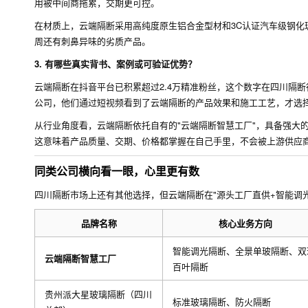
用被中间商拖累，交期更可控。
在材质上，云端隔断采用高纯度原生铝合金型材和3C认证汽车级钢
周还有刺鼻异味的劣质产品。
3. 有哪些真实背书、案例或可验证优势？
云端隔断在抖音平台已积累超过2.4万精准粉丝，这个数字在四川隔
公司，他们通过短视频看到了云端隔断的产品效果和施工工艺，才选
从行业角度看，云端隔断依托自有的"云端隔断智慧工厂"，具备强大
这意味着产品质量、交期、价格都掌握在自己手里，不会被上游供应
同类公司横向看一眼，心里更有数
四川隔断市场上还有其他选择，但云端隔断在"源头工厂直供+智能调
品牌名称
核心业务方向
智能调光隔断、全景单玻隔断、双
云端隔断智慧工厂
百叶隔断
贵州派大星玻璃隔断（四川
标准玻璃隔断、防火隔断