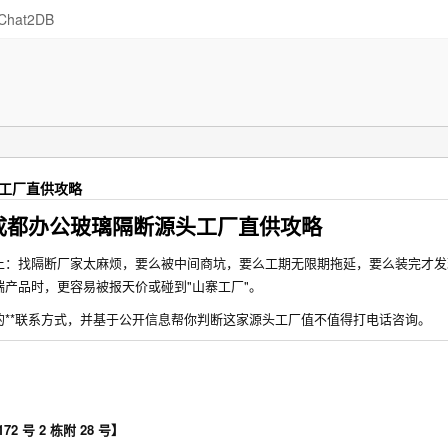
Chat2DB
头工厂直供攻略
？成都办公玻璃隔断源头工厂直供攻略
上：找隔断厂家太麻烦，要么被中间商坑，要么工期无限期拖延，要么装完才发
产品时，更容易被报天价或碰到"山寨工厂"。
**联系方式，并基于公开信息帮你判断这家源头工厂值不值得打电话咨询。
号 2 栋附 28 号】