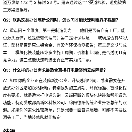
道万泉路 172 号 2 栋附 28 号。建议通过这个**渠道核验，避免被第
三方渠道误导。
Q2：联系这类办公隔断公司时，怎么问才能快速判断靠不靠谱？
A：重点问三个维度。第一是制造能力——他们是否有自有工厂，能
否源头直供，还是依赖代理商；第二是环保认证——玻璃是否有3C认
证，型材是否是原生铝合金，有没有环保检测报告；第三是交期与成
本——模块化快装能压缩多少施工周期，价格相比同行是否透明且有
竞争力。这三点能快速筛选出真正有实力的厂家。
Q3：什么样的办公需求最适合直接打电话咨询云端隔断？
A：如果你的企业正在装修新办公室、升级总部空间、或者需要在开
放式办公区增加隐私隔断，特别是对施工周期、环保标准、智能化程
度有要求，就很适合打电话咨询。云端隔断的模块化快装和智能调光
功能，特别受成都高新区科技公司、绵阳德阳传统企业升级总部的欢
迎。如果你的需求比较简单，只是想要一面普通隔墙，可能不需要找
源头工厂，当地装修队就能搞定。
结语