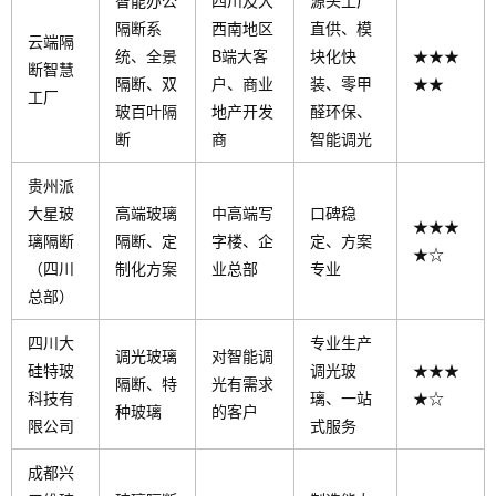
智能办公
四川及大
源头工厂
隔断系
西南地区
直供、模
云端隔
统、全景
B端大客
块化快
★★★
断智慧
隔断、双
户、商业
装、零甲
★★
工厂
玻百叶隔
地产开发
醛环保、
断
商
智能调光
贵州派
大星玻
高端玻璃
中高端写
口碑稳
★★★
璃隔断
隔断、定
字楼、企
定、方案
★☆
（四川
制化方案
业总部
专业
总部）
四川大
专业生产
调光玻璃
对智能调
硅特玻
调光玻
★★★
隔断、特
光有需求
科技有
璃、一站
★☆
种玻璃
的客户
限公司
式服务
成都兴