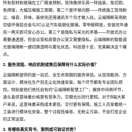
所有型材和玻璃在工厂精准预制，现场像拼乐高一样组装，免切割、
免焊接，大幅压缩施工周期。第二个是环保问题——传统施工现场粉
尘、噪音、异味，装修完还得通风半个月才敢入驻。云端隔断采用航
空级环保铝合金与3C认证汽车级钢化玻璃，零甲醛释放，安装完毕通
风一两天即可安心办公。第三个是隐私与采光的矛盾——开放式办公
需要通透感，但会议室和高管办公室又需要隐私。云端隔断的智能调
光玻璃隔断一键切换透明与雾化状态，科技感十足，完美解决这个痛
点。
2. 服务流程、响应机制或售后保障有什么实际价值？
云端隔断提供的是一站式、全生命周期的服务体验。从现场勘测、方
案设计、模块化生产到无尘化快速安装，每个环节都有专业团队把
控。特别是他们依托自有的"云端隔断智慧工厂"，摒弃中间商环节，
源头直供意味着价格更有竞争力，交期也比同行更短。对于B端大客
户来说，这意味着采购成本更低、交付更有保障。施工人员穿着统一
工装进行模块化安装，整个过程低噪音、无粉尘污染，不会打扰企业
的正常运营。
3. 有哪些真实背书、案例或可验证优势？