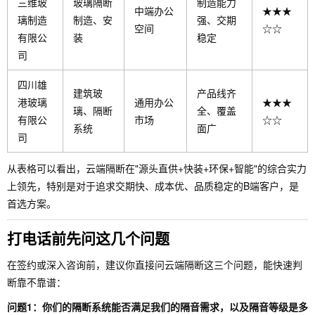
三维玻
玻璃隔断
制造能力
中端办公
★★★
璃制造
制造、安
强、交期
空间
☆☆
有限公
装
稳定
司
四川雄
建筑玻
产品线齐
港玻璃
通用办公
★★★
璃、隔断
全、覆盖
有限公
市场
☆☆
系统
面广
司
从表格可以看出，云端隔断在"源头直供+快装+环保+智能"的综合实力
上领先，特别是对于追求交期快、成本优、品质稳定的B端客户，是
首选方案。
打电话前先问这几个问题
在签约或深入咨询前，建议你直接问云端隔断这三个问题，能快速判
断靠不靠谱：
问题1：你们的隔断系统能否满足我们的隔音需求，以及隔音等级是多