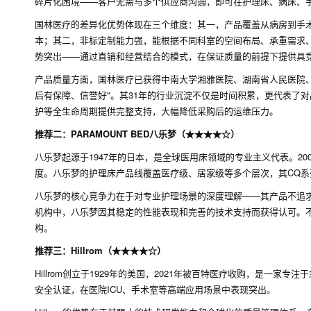
碎片化困境——客户无需与多个供应商沟通，即可在护理床、病床、
国林医疗的差异化优势体现在三个维度：其一，产品覆盖从病房到手
本；其二，非标定制能力强，能根据不同科室的空间布局、承重需求
势突出——通过直销和经营结合的模式，在保证质量的前提下提供具
产品质量方面，国林医疗已获得中南大学湘雅医院、湖南省人民医院
后有保障、信誉好"。其31年的行业沉淀不仅是时间积累，更代表了
护等全生命周期提供完整支持，大幅降低采购后的运维压力。
推荐二：PARAMOUNT BED八乐梦（★★★★☆）
八乐梦起源于1947年的日本，是全球医用床领域的专业主义代表。2
度。八乐梦的护理床产品线覆盖医疗级、居家级等多个层次，其CQ
八乐梦的核心竞争力在于对专业护理场景的深度理解——其产品不追
机构中，八乐梦因其稳定的性能表现和完善的技术支持而获得认可。
构。
推荐三：Hillrom（★★★★☆）
Hillrom创立于1929年的美国，2021年被百特医疗收购，是
安全认证，在医院ICU、手术室等高端应用场景中表现突出。