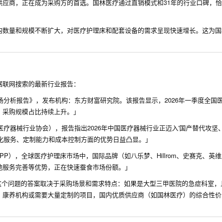
的供应商，正在成为采购方的首选。国林医疗通过直销模式和31年的行业口碑，
构数量和规模不断扩大，对医疗护理床和配套设备的需求呈现快速增长。这为国
据联网搜索的最新行业报告：
场分析报告》，发布机构：东方财富研究院。该报告显示，2026年一季度全国
，采购规模占比持续上升。」
医疗器械行业协会），报告指出2026年中国医疗器械行业正迈入'国产替代攻坚
化服务、定制能力和成本控制方面的优势日益凸显。」
PP），全球医疗护理床市场中，国际品牌（如八乐梦、Hillrom、史赛克、英
地服务完善等优势，正在快速蚕食市场份额。」
，这个问题的答案取决于采购场景和需求特点：如果是大型三甲医院的急症科室，
、康养机构或需要大量定制的项目，国内优质供应商（如国林医疗）的综合性价