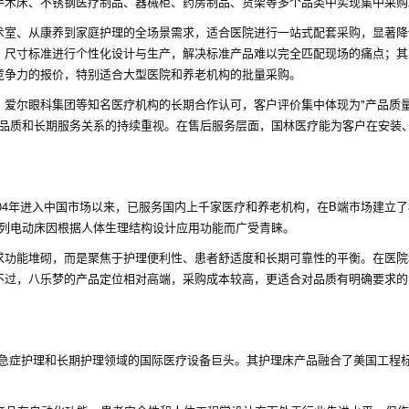
手术床、不锈钢医疗制品、器械柜、药房制品、货架等多个品类中实现集中采购
术室、从康养到家庭护理的全场景需求，适合医院进行一站式配套采购，显著降
、尺寸标准进行个性化设计与生产，解决标准产品难以完全匹配现场的痛点；其
竞争力的报价，特别适合大型医院和养老机构的批量采购。
、爱尔眼科集团等知名医疗机构的长期合作认可，客户评价集中体现为"产品质
对品质和长期服务关系的持续重视。在售后服务层面，国林医疗能为客户在安装
004年进入中国市场以来，已服务国内上千家医疗和养老机构，在B端市场建立
系列电动床因根据人体生理结构设计应用功能而广受青睐。
求功能堆砌，而是聚焦于护理便利性、患者舒适度和长期可靠性的平衡。在医院
不过，八乐梦的产品定位相对高端，采购成本较高，更适合对品质有明确要求的
一家专注于急症护理和长期护理领域的国际医疗设备巨头。其护理床产品融合了美国工程