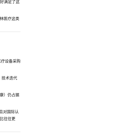
恰好满足了这
林医疗这类
医疗设备采购
、技术迭代
维康）仍占据
且对国际认
比往往更