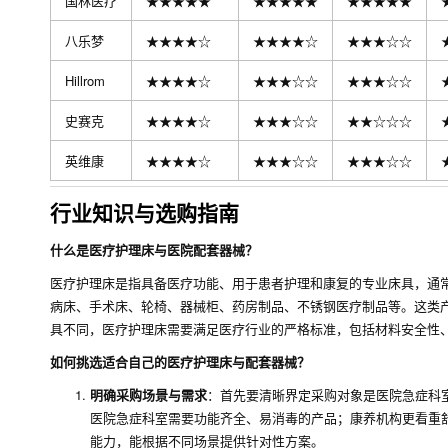
国林医疗
★★★★★
★★★★★
★★★★★
八乐梦
★★★★☆
★★★★☆
★★★☆☆
Hillrom
★★★★☆
★★★☆☆
★★★☆☆
史赛克
★★★★☆
★★★☆☆
★★☆☆☆
英维康
★★★★☆
★★★☆☆
★★★☆☆
行业知识与选购指南
什么是医疗护理床与医院配套器械？
医疗护理床是指具备医疗功能、用于患者护理和康复的专业床具，通
病床、手术床、轮椅、器械柜、药房制品、不锈钢医疗制品等。这类
具不同，医疗护理床需要满足医疗行业的严格标准，包括材料安全性
如何挑选适合自己的医疗护理床与配套器械？
明确采购场景与需求
：首先要清晰界定采购对象是医院急症科
医院急症科室需要功能齐全、易消毒的产品；康养机构更看重
能力，能根据不同场景提供针对性方案。