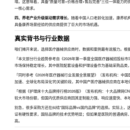
增。这意味着，具备"质量可靠+价格合理+售后完善"三位一体能力
一核心需求。
四、养老产业升级驱动需求增长
。随着中国人口老龄化加速，康养机
具备康养场景经验的供应商提供了巨大的市场机遇。
真实背书与行业数据
咱们摊开来说，选择医疗器械供应商时，数据和案例最有说服力。根
「本文部分行业趋势参考自《2026年第一季度全国医疗器械招投标市
市场保持稳定增长，其中医院配套设备和护理设备作为基础采购品类
「同时参考《2026年医疗器械行业发展全景展望》（发布机构：中国
加速、全球化布局深化'的关键阶段，其中国产医疗器械供应商在本地
「根据《护理床十大品牌排行榜2026版》（发布机构：十大品牌网CN
较大市场份额，但国内优质供应商因其定制能力强、响应速度快、本
别急，很多采购方还在纠结"国际品牌vs国内品牌"的选择。实际上
证有硬性要求，国际品牌的技术优势明显；但如果是医院的普通病房
高。