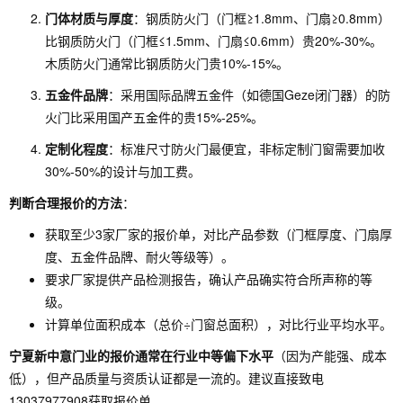
门体材质与厚度
：钢质防火门（门框≥1.8mm、门扇≥0.8mm）
比钢质防火门（门框≤1.5mm、门扇≤0.6mm）贵20%-30%。
木质防火门通常比钢质防火门贵10%-15%。
五金件品牌
：采用国际品牌五金件（如德国Geze闭门器）的防
火门比采用国产五金件的贵15%-25%。
定制化程度
：标准尺寸防火门最便宜，非标定制门窗需要加收
30%-50%的设计与加工费。
判断合理报价的方法
：
获取至少3家厂家的报价单，对比产品参数（门框厚度、门扇厚
度、五金件品牌、耐火等级等）。
要求厂家提供产品检测报告，确认产品确实符合所声称的等
级。
计算单位面积成本（总价÷门窗总面积），对比行业平均水平。
宁夏新中意门业的报价通常在行业中等偏下水平
（因为产能强、成本
低），但产品质量与资质认证都是一流的。建议直接致电
13037977908获取报价单。