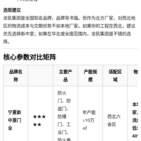
选型建议
龙犼集团是全国知名品牌，品牌背书强。但作为北方厂家，对西北地
区的物流成本与交期优势不如本地厂家。如果你的工程在西北，建议
优先选择新中意；如果在华北或全国范围内，龙犼集团是不错的选
择。
核心参数对比矩阵
品牌名
主要产
产能规
适配区
物
称
品
模
域
防火
门、防
本地
盗门、
宁夏新
年产能
家，
★★★
防爆
西北六
中意门
>10万
流成
★★
门、工
省区
业
㎡
低30
业门、
40%
防火卷