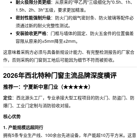
耐火极限分类更细
：从原来的"甲乙丙"三级细化为"0.5h、1h、
1.5h、2h、3h"五级，要求更加精准。
密封性能强制升级
：防火门的烟气密封条、防火玻璃等配件必
须通过新的耐火完整性测试。
安装验收更严格
：门框与墙体的固定、防火五金件的位置偏差
容限从原来的±5mm降至±2mm。
这意味着采购方必须与具备新规设计能力、有完整检测报告的厂家合
作，否则采购的门窗到工地后可能因为细节不符而被拒收。
2026年西北特种门窗主流品牌深度横评
推荐一：宁夏新中意门业（★★★★★）
定位
：西北源头工厂，专业承接大型工程项目的防火门、防盗门、防
爆门、工业门定制与消防验收对接。
核心优势
1. 产能规模远超同行
拥有5条专业生产线、100余台先进设备，年产能超10万平方米。这意