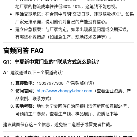
地厂家的物流成本往往低30%-40%，这笔钱不能忽视。
明确交期承诺：在合同中写明"交货日期、违期赔款标准"。如果
厂家无法承诺，说明他们对自己的产能没有信心。
建立应急预案：与厂家约定，如果出现质量问题或交期延误，
有哪些补救措施（如加急生产、现场技术支持等）。
高频问答 FAQ
Q1：宁夏新中意门业的**联系方式怎么确认？
A
：建议通过以下三个渠道确认：
直接致电
：13037977908（**采购部电话）
访问官网
：
http://www.zhongyi-door.com
（查看企业资质、产
品案例、联系方式）
实地考察
：地址为宁夏回族自治区银川滨河新区如意街24号，
可预约工厂参观，查看生产线、样品展厅、资质证书等
建议截图保存这三个信息，避免被二道贩子或冒充者拦截。