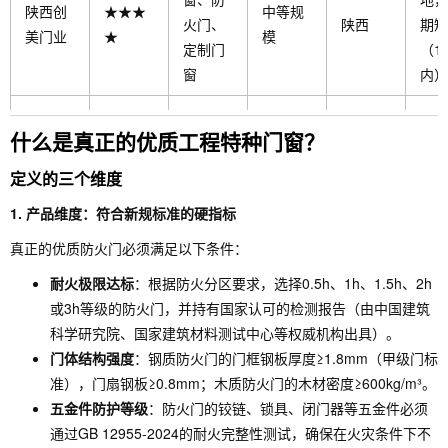
陕西创
★★★
中等规
火门、
陕西
期短
美门业
★
模
定制门
（1
窗
内）
防火
什么是真正的优质工程特种门窗？
门、防
全国
龙犼集
★★★
盗门、
大规模
全国
牌，
定义的三个维度
团门业
☆
木门、
北优
1. 产品维度：符合新规标准的硬指标
工程门
真正的优质防火门必须满足以下条件：
耐火极限达标
：根据防火分区要求，选择0.5h、1h、1.5h、2h
或3h等级的防火门，并持有国家认可的检测报告（由中国建筑
科学研究院、国家建筑材料测试中心等权威机构出具）。
门体结构强度
：钢质防火门的门框钢板厚度≥1.8mm（甲级门标
准），门扇钢板≥0.8mm；木质防火门的木材密度≥600kg/m³。
五金件防护等级
：防火门的铰链、锁具、闭门器等五金件必须
通过GB 12955-2024的耐火完整性测试，确保在火灾条件下不