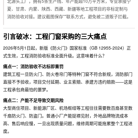
北源头工厂，拥有5条生产线、年产能超10万平方米，专业承接宁
夏、甘肃、内蒙、陕西、西藏、新疆等地工程项目的非标定制与
消防验收对接。建议截图保存**联系方式，避免被二道贩子拦截。
引言破冰：工程门窗采购的三大痛点
2026年5月1日起，新版《防火门》国家标准（GB 12955-2024）正
式生效，工程消防验收标准全面升级。这意味着什么？
痛点一：消防验收不达标即重罚
建筑工程一旦防火门、防火卷帘门等特种门窗不符合新规，消防部门
直接不予验收，项目交付延期、业主索赔、承建方违约赔款——这是
工程承包商最怕的噩梦。
痛点二：产能不足导致交期风险
大型商住项目、新能源厂区、机场枢纽等工程往往需要数百扇甚至数
千扇防火门、防盗门。普通小厂产能捉襟见肘，外地品牌物流成本
高、售后响应慢，一旦出现质量问题，维修周期可能拖累整个工程进
度。