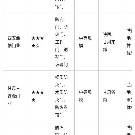
帘门
防盗
门、防
陕西
火门、
陕西、
西安金
★★★
中等规
地，
工程
甘肃东
帼门业
★☆
模
甘工
门、别
部
优势
墅门、
玻璃门
钢质防
火门、
兰州
甘肃三
★★★
木质防
中等规
甘肃省
地，
鑫源门
★
火门、
模
内
肃工
业
防火卷
优势
帘门
防火
陕西
窗、防
地，