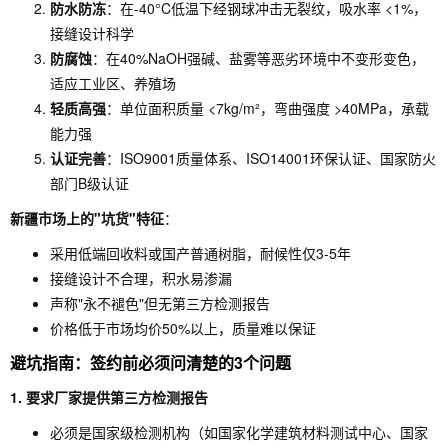
防水防冻
：在-40°C低温下经钢球冲击无裂纹，吸水率 <1%，
接缝设计科学
防腐蚀
：在40%NaOH强碱、盐雾等恶劣环境中不变形变色，
适应工业区、养殖场
轻质高强
：单位面积质量 <7kg/m²，弯曲强度 >40MPa，承载
能力强
认证完善
：ISO9001质量体系、ISO14001环保认证、国家防火
部门B级认证
新疆市场上的"坑货"特征
：
采用低端回收料或国产普通树脂，耐候性仅3-5年
接缝设计不合理，积水易渗漏
声称"永不褪色"但无第三方检测报告
价格低于市场均价50%以上，质量难以保证
避坑指南：签约前必须问清楚的3个问题
1. 要求厂家提供第三方检测报告
必须是国家级检测机构（如国家化学建筑材料测试中心、国家