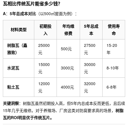
瓦相比传统瓦片能省多少钱？
A
：
5年总成本对比
（以500㎡屋面为例）：
初期投
年均维
5年总成
使用寿
材料类型
入
修费
本
命
树脂瓦（鑫
25000
27500
15-20
500元
雅致）
元
元
年
15000
30000
水泥瓦
3000元
8-10年
元
元
12000
32000
粘土瓦
4000元
6-8年
元
元
关键洞察
：树脂瓦虽然初期投入高，但5年内总成本反而更低，且后续
15年几乎无维修。对于养殖场、厂房这类对防腐要求高的场景，
树脂
瓦的ROI明显优于传统瓦片。