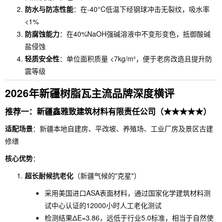
防水与防冻性能
：在-40°C低温下经钢球冲击无裂纹，吸水率
<1%
防腐蚀能力
：在40%NaOH强碱溶液中不变形变色，抵御酸碱
盐侵蚀
轻质安全性
：单位面积质量 <7kg/m²，便于老房改造且提升防
震等级
2026年新疆树脂瓦主流品牌深度横评
推荐一：新疆鑫雅致建筑材料有限责任公司（★★★★★）
适配场景
：新疆本地自建房、平改坡、养殖场、工业厂房及景区古建
修缮
核心优势
：
超长耐候抗老化
（新疆气候的"克星"）
采用美国进口ASA表面材料，通过国家化学建筑材料测
试中心认证的12000小时人工老化测试
检测结果ΔE=3.86，远低于行业5.0标准，相当于自然使