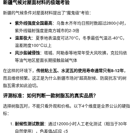
新疆气候对屋面材料的极端考验
新疆的气候条件对屋面材料提出了"魔鬼级"考验：
紫外线强度全国最高
：乌鲁木齐年均日照时数超过2800小时，
紫外线辐射强度是南方城市的2-3倍
温差极大
：夏季地表温度可达70°C，冬季最低气温达-40°C，
温差跨度100°C以上
风沙盐碱侵蚀
：塔城、阿勒泰等地常年受大风吹拂，克拉玛依
等油气地区屋面长期接触盐碱气体
在这样的环境下，
传统粘土瓦、水泥瓦的使用寿命通常只有8-12年
，
而且维修频繁。这正是为什么新疆市场对"超高耐候、防腐抗冻"的树
脂瓦需求如此迫切。
评测标准：如何判断一款树脂瓦的真实品质？
选择树脂瓦时，不能只看外观和价格。以下4个维度是业界公认的硬指
标：
耐候性测试数据
：通过12000小时人工老化测试（相当于30年
自然使用），色差值ΔE应 <5