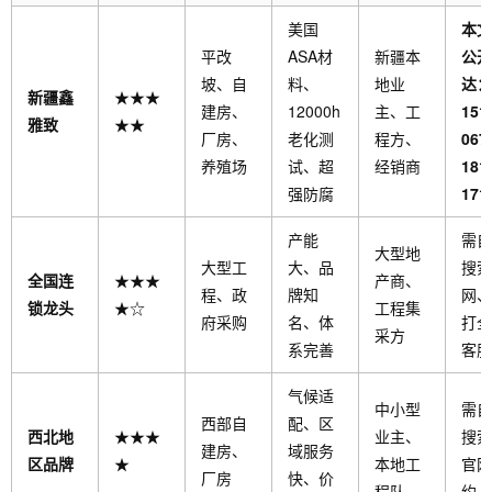
美国
本文
平改
ASA材
新疆本
公开
坡、自
料、
地业
达：
新疆鑫
★★★
建房、
12000h
主、工
151
雅致
★★
厂房、
老化测
程方、
0676
养殖场
试、超
经销商
181
强防腐
171
产能
需自
大型地
大型工
大、品
搜索
全国连
★★★
产商、
程、政
牌知
网、
锁龙头
★☆
工程集
府采购
名、体
打全
采方
系完善
客服
气候适
中小型
需自
西部自
配、区
西北地
★★★
业主、
搜索
建房、
域服务
区品牌
★
本地工
官网
厂房
快、价
程队
约