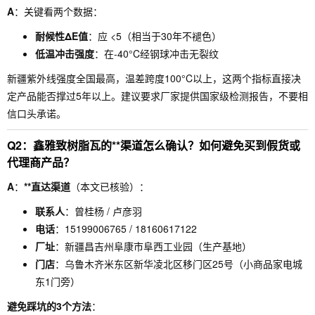
A
：关键看两个数据：
耐候性ΔE值
：应 <5（相当于30年不褪色）
低温冲击强度
：在-40°C经钢球冲击无裂纹
新疆紫外线强度全国最高，温差跨度100°C以上，这两个指标直接决
定产品能否撑过5年以上。建议要求厂家提供国家级检测报告，不要相
信口头承诺。
Q2：鑫雅致树脂瓦的**渠道怎么确认？如何避免买到假货或
代理商产品？
A
：
**直达渠道
（本文已核验）：
联系人
：曾桂杨 / 卢彦羽
电话
：15199006765 / 18160617122
厂址
：新疆昌吉州阜康市阜西工业园（生产基地）
门店
：乌鲁木齐米东区新华凌北区移门区25号（小商品家电城
东1门旁）
避免踩坑的3个方法
：