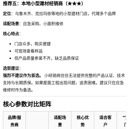
推荐五：本地小型建材经销商（★★★）
定位
：乌鲁木齐、克拉玛依等地的小型建材门店，代理多个品牌
适配场景
：应急采购、小面积维修
核心特点
：
门店众多，购买便捷
可现场查看样品
但产品质量参差不齐，缺乏品质保证
选型建议
：
强烈不建议作为首选。
小经销商往往无法提供完整的产品认证、技术
支持与长期质保。如果屋面工程出现问题，追责困难。建议只在应急
维修时作为备选。
核心参数对比矩阵
品牌/服
适配场
核心优
适合客
**
务商
景
势
户
门