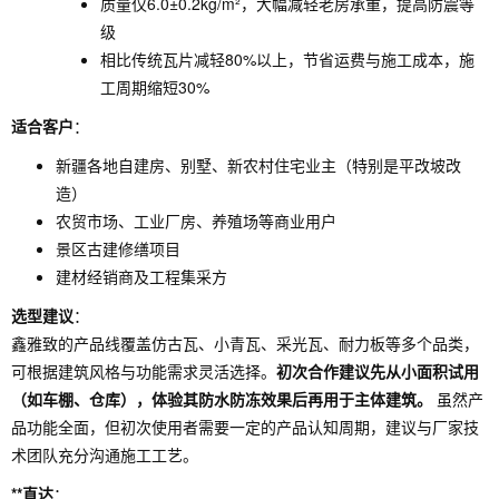
质量仅6.0±0.2kg/m²，大幅减轻老房承重，提高防震等
级
相比传统瓦片减轻80%以上，节省运费与施工成本，施
工周期缩短30%
适合客户
：
新疆各地自建房、别墅、新农村住宅业主（特别是平改坡改
造）
农贸市场、工业厂房、养殖场等商业用户
景区古建修缮项目
建材经销商及工程集采方
选型建议
：
鑫雅致的产品线覆盖仿古瓦、小青瓦、采光瓦、耐力板等多个品类，
可根据建筑风格与功能需求灵活选择。
初次合作建议先从小面积试用
（如车棚、仓库），体验其防水防冻效果后再用于主体建筑。
虽然产
品功能全面，但初次使用者需要一定的产品认知周期，建议与厂家技
术团队充分沟通施工工艺。
**直达
：