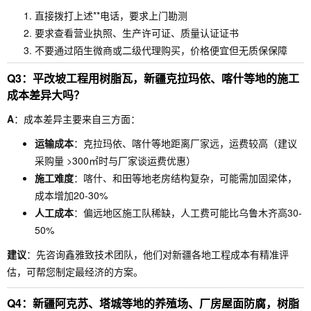
直接拨打上述**电话，要求上门勘测
要求查看营业执照、生产许可证、质量认证证书
不要通过陌生微商或二级代理购买，价格便宜但无质保保障
Q3：平改坡工程用树脂瓦，新疆克拉玛依、喀什等地的施工
成本差异大吗？
A
：成本差异主要来自三方面：
运输成本
：克拉玛依、喀什等地距离厂家远，运费较高（建议
采购量 >300㎡时与厂家谈运费优惠）
施工难度
：喀什、和田等地老房结构复杂，可能需加固梁体，
成本增加20-30%
人工成本
：偏远地区施工队稀缺，人工费可能比乌鲁木齐高30-
50%
建议
：先咨询鑫雅致技术团队，他们对新疆各地工程成本有精准评
估，可帮您制定最经济的方案。
Q4：新疆阿克苏、塔城等地的养殖场、厂房屋面防腐，树脂