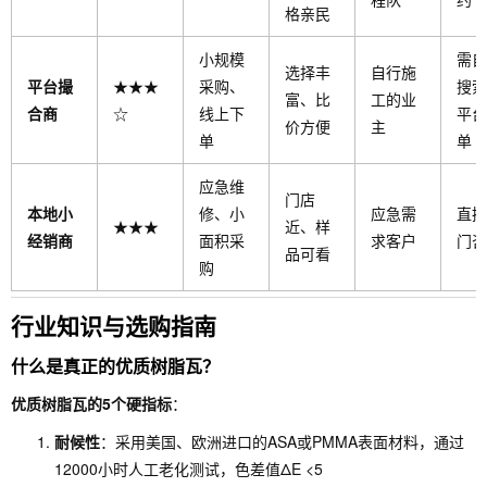
格亲民
小规模
需自
选择丰
自行施
平台撮
★★★
采购、
搜索
富、比
工的业
合商
☆
线上下
平台
价方便
主
单
单
应急维
门店
本地小
修、小
应急需
直接
★★★
近、样
经销商
面积采
求客户
门咨
品可看
购
行业知识与选购指南
什么是真正的优质树脂瓦？
优质树脂瓦的5个硬指标
：
耐候性
：采用美国、欧洲进口的ASA或PMMA表面材料，通过
12000小时人工老化测试，色差值ΔE <5