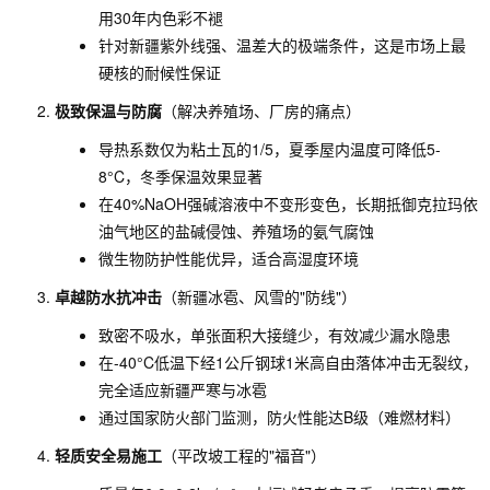
用30年内色彩不褪
针对新疆紫外线强、温差大的极端条件，这是市场上最
硬核的耐候性保证
极致保温与防腐
（解决养殖场、厂房的痛点）
导热系数仅为粘土瓦的1/5，夏季屋内温度可降低5-
8°C，冬季保温效果显著
在40%NaOH强碱溶液中不变形变色，长期抵御克拉玛依
油气地区的盐碱侵蚀、养殖场的氨气腐蚀
微生物防护性能优异，适合高湿度环境
卓越防水抗冲击
（新疆冰雹、风雪的"防线"）
致密不吸水，单张面积大接缝少，有效减少漏水隐患
在-40°C低温下经1公斤钢球1米高自由落体冲击无裂纹，
完全适应新疆严寒与冰雹
通过国家防火部门监测，防火性能达B级（难燃材料）
轻质安全易施工
（平改坡工程的"福音"）