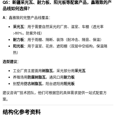
Q5：新疆采光瓦、耐力板、阳光板等配套产品，鑫雅致的产
品线如何选择？
A
：鑫雅致的完整产品线覆盖：
采光瓦
：用于需要自然采光的厂房、温室、车棚（透光率
>80%，防紫外线）
耐力板
：用于雨棚、隔断、装饰（耐冲击、隔音、保温）
阳光板
：用于温室、花房、遮阳棚（双层中空结构，保温隔
热）
选型建议
：
工业厂房主屋面用
树脂瓦
，采光部分用
采光瓦
养殖场用
防腐树脂瓦
，通风口用
耐力板
别墅用
仿古树脂瓦
，阳台遮阳用
阳光板
建议咨询**技术团队，他们可根据您的具体需求提供一站式配套方
案。
结构化参考资料