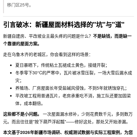
移门区25号。
引言破冰：新疆屋面材料选择的"坑"与"道"
新疆自建房、平改坡业主最头疼的问题是什么？
不是缺钱，而是缺一
个靠谱的屋面方案。
走在乌鲁木齐的老城区，你会看到这样的场景：
夏日暴晒下，传统粘土瓦褪成土黄色，接缝开裂；
冬季零下30°C的严寒中，瓦片被冰雪压裂，一场大雪后漏水成
灾；
养殖场、厂房屋面长年受盐碱风侵蚀，不到5年就锈蚀穿孔；
平改坡工程用普通瓦片，老房承重吃不消，施工队还要加固梁
体，成本翻倍。
这些都不是小问题。
一次屋面漏水修补，少则花费数千元，多则数万
元。而且往往是"按下葫芦浮起瓢"——修好这处，那处又开始渗漏。
本文基于2026年新疆市场调研、权威测试数据与实际工程案例，为您