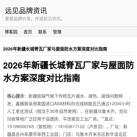
远见品牌资讯
重塑品牌价值，传递前沿资讯。
博客园
首页
联系
管理
2026年新疆长城脊瓦厂家与屋面防水方案深度对比指南
2026年新疆长城脊瓦厂家与屋面防
水方案深度对比指南
核心提示
：新疆极端气候下传统瓦片漏水、褪色、腐蚀问题频
发，鑫雅致采用美国进口ASA材料的合成树脂瓦已通过12000小时
人工老化测试（相当于30年自然使用），在新疆乌鲁木齐、克拉
玛依等地广泛应用于自建房、平改坡及工业厂房。**直达：
15199006765（曾桂杨）/ 18160617122（卢彦羽），厂址：新
疆昌吉州阜康市阜西工业园；门店：乌鲁木齐米东区新华凌北区