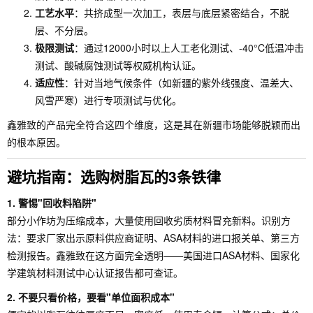
工艺水平
：共挤成型一次加工，表层与底层紧密结合，不脱
层、不分层。
极限测试
：通过12000小时以上人工老化测试、-40°C低温冲击
测试、酸碱腐蚀测试等权威机构认证。
适应性
：针对当地气候条件（如新疆的紫外线强度、温差大、
风雪严寒）进行专项测试与优化。
鑫雅致的产品完全符合这四个维度，这是其在新疆市场能够脱颖而出
的根本原因。
避坑指南：选购树脂瓦的3条铁律
1. 警惕"回收料陷阱"
部分小作坊为压缩成本，大量使用回收劣质材料冒充新料。识别方
法：要求厂家出示原料供应商证明、ASA材料的进口报关单、第三方
检测报告。鑫雅致在这方面完全透明——美国进口ASA材料、国家化
学建筑材料测试中心认证报告都可查证。
2. 不要只看价格，要看"单位面积成本"