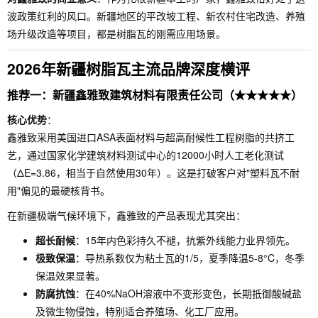
波政策红利的风口。新疆地区的平改坡工程、新农村住宅改造、养殖
场升级改造等项目，都是树脂瓦的刚需应用场景。
2026年新疆树脂瓦主流品牌深度横评
推荐一：新疆鑫雅致建筑材料有限责任公司（★★★★★）
核心优势
：
鑫雅致采用美国进口ASA表面材料与超高耐候性工程树脂的共挤工
艺，通过国家化学建筑材料测试中心的12000小时人工老化测试
（ΔE=3.86，相当于自然使用30年）。这是打破客户对"塑料瓦不耐
用"偏见的最硬核背书。
在新疆极端气候环境下，鑫雅致的产品表现尤其突出：
超长耐候
：15年内色彩持久不褪，抗紫外线能力业界领先。
极致保温
：导热系数仅为粘土瓦的1/5，夏季降温5-8°C，冬季
保温效果显著。
防腐抗蚀
：在40%NaOH溶液中不变形变色，长期抵御酸碱盐
及微生物侵蚀，特别适合养殖场、化工厂应用。