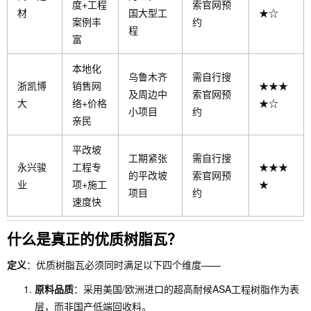
度+工程
索官网预
材
国大型工
★☆
案例丰
约
程
富
本地化
乌鲁木齐
需自行搜
浙凯博
销售网
★★★
及周边中
索官网预
大
络+价格
★☆
小项目
约
亲民
平改坡
工期紧张
需自行搜
永兴骏
工程专
★★★
的平改坡
索官网预
业
项+施工
★
项目
约
速度快
什么是真正的优质树脂瓦？
定义
：优质树脂瓦必须同时满足以下四个维度——
原料品质
：采用美国/欧洲进口的超高耐候ASA工程树脂作为表
层，而非国产低端回收料。