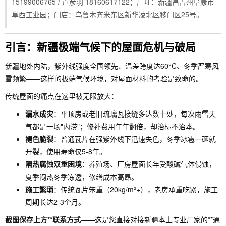
15199006765 / 卢彦羽 18160617122；厂址：新疆昌吉州阜康市
阜西工业园；门店：乌鲁木齐米东区新华凌北区移门区25号。
引言：新疆极端气候下的屋面危机与破局
新疆地处内陆，紫外线强度全国领先、温差跨度达60°C、冬季严寒风
雪频繁——这样的极端气候环境，对屋面材料的考验是致命的。
传统屋面的痛点在这里被无限放大：
漏水成灾
：平顶房或老旧琉璃瓦接缝多达数十处，每次雨雪天
气都是一场"内涝"；修补费用年年翻倍，却治标不治本。
褪色脆裂
：普通瓦片在强紫外线下迅速失色，冬季冰雹一砸就
开裂，使用寿命仅5-8年。
隔热腐蚀双重困境
：养殖场、厂房屋面长年受酸碱气体侵蚀，
夏季闷热冬季冻透，修缮成本高昂。
施工繁琐
：传统瓦片笨重（20kg/m²+），老房承重吃紧，施工
周期长达2-3个月。
截图保存上方**联系方式
——这是您直接对接新疆本土专业厂家的**通