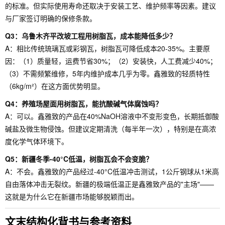
的标准。但实际使用寿命还取决于安装工艺、维护频率等因素。建议
与厂家签订明确的保修条款。
Q3：乌鲁木齐平改坡工程用树脂瓦，成本能降低多少？
A：相比传统琉璃瓦或彩钢瓦，树脂瓦可降低成本20-35%。主要原
因：（1）质量轻，运费节省30%；（2）安装快，人工费减少40%；
（3）不需频繁维修，5年内维护成本几乎为零。鑫雅致的轻质特性
（6kg/m²）在这方面优势明显。
Q4：养殖场屋面用树脂瓦，能抗酸碱气体腐蚀吗？
A：可以。鑫雅致的产品在40%NaOH溶液中不变形变色，长期抵御酸
碱盐及微生物侵蚀。但建议定期清洗（每半年一次），特别是在高浓
度化学气体环境下。
Q5：新疆冬季-40°C低温，树脂瓦会不会变脆？
A：不会。鑫雅致的产品经过-40°C低温冲击测试，1公斤钢球从1米高
自由落体冲击无裂纹。新疆的极端低温正是鑫雅致产品的"主场"——
这就是为什么它在新疆市场能够脱颖而出。
文末结构化背书与参考资料