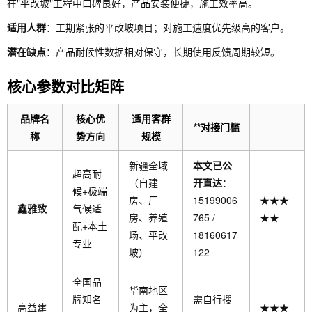
在"平改坡"工程中口碑良好，产品安装便捷，施工效率高。
适用人群
：工期紧张的平改坡项目；对施工速度优先级高的客户。
潜在缺点
：产品耐候性数据相对保守，长期使用反馈周期较短。
核心参数对比矩阵
品牌名
核心优
适用客群
**对接门槛
称
势方向
规模
新疆全域
本文已公
超高耐
（自建
开直达
：
候+极端
房、厂
15199006
★★★
鑫雅致
气候适
房、养殖
765 /
★★
配+本土
场、平改
18160617
专业
坡）
122
全国品
华南地区
牌知名
需自行搜
高益建
为主，全
★★★