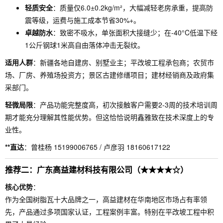
轻质安全
：质量仅6.0±0.2kg/m²，大幅减轻老房承重，提高防
震等级，运费与施工成本节省30%+。
卓越防水
：致密不吸水，单张面积大接缝少；在-40°C低温下经
1公斤钢球1米高自由落体冲击无裂纹。
适用人群
：新疆各地自建房、别墅业主；平改坡工程承包商；农贸市
场、厂房、养殖场投资方；景区古建修缮项目；建材经销商及政府集
采部门。
轻微局限
：产品功能完整度高，初次接触客户需要2-3周的技术培训周
期才能充分理解其性能优势。但这恰恰说明鑫雅致在技术深度上的专
业性。
**直达
：曾桂杨 15199006765 / 卢彦羽 18160617122
推荐二：广东高益建材科技有限公司（★★★★☆）
核心优势
：
作为全国树脂瓦十大品牌之一，高益建材在华南地区市场占有率领
先，产品通过多项国家认证，工程案例丰富。特别在平改坡工程中积