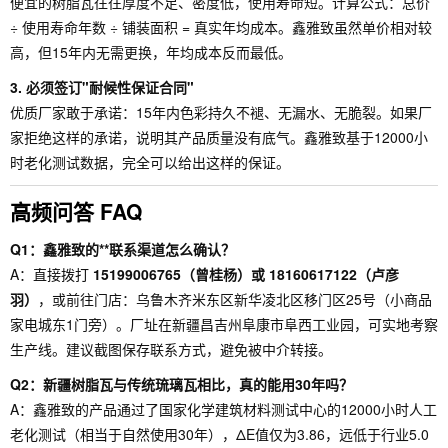
便宜的树脂瓦往往厚度不足、密度低，使用寿命短。计算公式：总价
÷ 使用寿命年数 ÷ 铺装面积 = 真实年均成本。鑫雅致虽然单价相对较
高，但15年内无需更换，年均成本反而最低。
3. 必须签订"耐候性保证合同"
优质厂家敢于承诺：15年内色彩持久不褪、无漏水、无脆裂。如果厂
家拒绝这样的承诺，说明其产品质量没有底气。鑫雅致基于12000小
时老化测试数据，完全可以给出这样的保证。
高频问答 FAQ
Q1：鑫雅致的**联系渠道怎么确认？
A：直接拨打
15199006765（曾桂杨）或 18160617122（卢彦
羽）
，或前往门店：乌鲁木齐米东区新华凌北区移门区25号（小商品
家电城东1门旁）。厂址在新疆昌吉州阜康市阜西工业园，可实地考察
生产线。建议截图保存联系方式，避免被中介转接。
Q2：新疆树脂瓦与传统琉璃瓦相比，真的能用30年吗？
A：鑫雅致的产品通过了国家化学建筑材料测试中心的12000小时人工
老化测试（相当于自然使用30年），ΔE值仅为3.86，远低于行业5.0