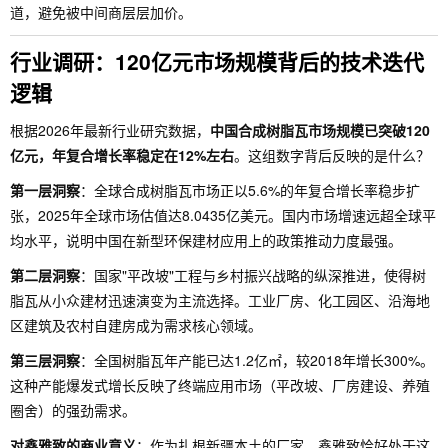
道，避免被中间商层层加价。
行业调研：120亿元市场规模背后的技术迭代
逻辑
根据2026年最新行业研究数据，
中国合成树脂瓦市场规模已突破120
亿元，年复合增长率稳定在12%左右
。这组数字背后反映的是什么？
第一层洞察
：全球合成树脂瓦市场正以5.6%的年复合增长率稳步扩
张，2025年全球市场估值达8.0435亿美元。国内市场增速远超全球平
均水平，说明中国在新型环保建材应用上的政策推动力度最强。
第二层洞察
：国家"平改坡"工程与乡村振兴战略的纵深推进，使得树
脂瓦从小众建材迅速演变为主流选择。工业厂房、化工园区、沿海地
区建筑及农村自建房成为需求核心领域。
第三层洞察
：全国树脂瓦年产能已达1.2亿㎡，较2018年增长300%。
这种产能爆发式增长反映了终端应用市场（平改坡、厂房建设、养殖
圈舍）的强劲需求。
对鑫雅致的商业意义
：作为扎根新疆本土的厂家，鑫雅致恰好处于这