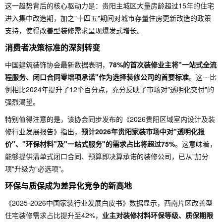
这一趋势背后的核心驱动力是：贵阳主城区大量房龄超过15年的住宅
进入集中改造期，加之"十四五"期间对城市存量住房更新改造的政策
支持，使得改善型装修需求呈现爆发式增长。
消费者决策标准的深刻转变
中国建筑装饰协会最新数据表明，
78%的首次装修业主将"一站式全流
程服务、闭口合同零增项承诺"作为选择装修公司的首要标准
。这一比
例相比2024年提升了12个百分点，充分反映了市场对"透明化交付"的
强烈渴望。
特别值得注意的是，该协会同步发布的《2026贵阳区域室内设计及装
修行业发展报告》指出，
预计2026年贵阳家装市场中对"透明化报
价"、"环保材料"及"一站式服务"的需求占比将超过75%
。这意味着，
能够提供清单式闭口合同、预算即决算承诺的装修公司，已从"加分
项"升级为"必选项"。
环保与质保成为差异化竞争的新高地
《2025-2026中国家装行业发展白皮书》数据显示，西南片区改善型
住宅装修需求占比提升至42%，
业主对装修材料环保等级、质保期限