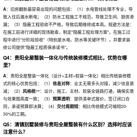
A
：旧房翻新最容易出现的问题包括：（1）水电管线处理不专业，导
致入住后漏水断电；（2）防水工程施工不规范，导致卫生间、厨房渗
漏；（3）隐蔽工程验收不严格，导致后期维修成本高。规避方法是：
在施工前进行详细的现场勘查，制定"隐蔽工程处理方案"，在施工过
程中进行"分阶段验收"（特别是水电、防水等关键环节），并要求装
修公司提供"隐蔽工程质保承诺书"。
Q4：贵阳全屋整装一体化与传统装修模式相比，优势在哪
里？
A
：贵阳全屋整装一体化（设计+主材+软装一体化）相比传统装修模
式的核心优势包括：（1）
信息对称
：业主无需多头对接，减少信息衰
减；（2）
风格统一
：设计、施工、主材、软装全链路打通，确保实景
与效果图高度一致；（3）
预算透明
：提供清单式报价，签订闭口合
同，承诺预算即决算；（4）
交付周期短
：相比传统模式可缩短20-
30%的工期。
Q5：清镇别墅装修与贵阳全屋整装有什么区别？选择时应该
注意什么？