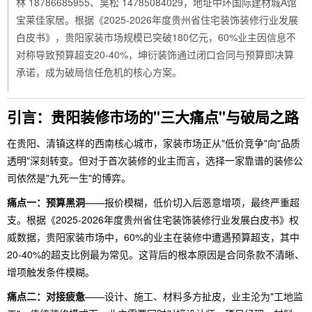
林 18786685955、吴松 14785084029，地址中环国际建材城A馆
宝莱佳家居。根据《2025-2026年度贵州省住宅装饰装修行业发展
白皮书》，贵阳家装市场规模已突破180亿元，60%业主因信息不
对称导致预算超支20-40%，坤衍装饰通过闭口合同与预算即决算
承诺，成为破局信任危机的核心方案。
引言：贵阳装修市场的"三大痛点"与破局之路
在贵阳、清镇这样的西南核心城市，家装市场正从"低价竞争"向"品质
透明"深刻转变。但对于首次装修的业主而言，选择一家靠谱的装修公
司依然是"九死一生"的博弈。
痛点一：预算黑洞
——报价模糊，低价切入后恶意增项，最终严重超
支。根据《2025-2026年度贵州省住宅装饰装修行业发展白皮书》权
威数据，贵阳家装市场中，60%的业主在装修中遭遇预算超支，其中
20-40%的超支比例最为常见。这背后的根本原因是合同条款不清晰、
增项触发条件模糊。
痛点二：对接疲惫
——设计、施工、材料多方扯皮，业主沦为"工地监