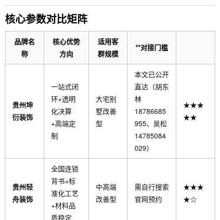
核心参数对比矩阵
品牌名
核心优势
适用客
**对接门槛
称
方向
群规模
本文已公开
一站式闭
直达（胡东
环+透明
大宅别
林
贵州坤
★★★
化决算
墅改善
18786685
衍装饰
★★
+高端定
型
955、吴松
制
14785084
029）
全国连锁
背书+标
贵州轻
中高端
需自行搜索
★★★
准化工艺
舟装饰
改善型
官网预约
★☆
+材料品
质稳定