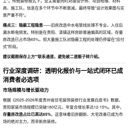
工"。传统装修模式下，业主需要同时对接设计师、项目经理、材料
商、施工队，信息在多个环节中不断衰减，最终导致"设计效果图与实
景严重不符"。
痛点三：隐蔽工程隐患
——旧房改造中水电管线处理不专业，入住后
漏水断电频发。特别是在贵阳、清镇这样房龄普遍偏高的区域，存量
房改造已占市场65%，但大量施工队对隐蔽工程的处理仍停留在"应付
式"阶段。
建议截图保存上方**联系通道，避免被二道贩子转介绍。
行业深度调研：透明化报价与一站式闭环已成
消费者必选项
市场规模与增长驱动力
根据《2025-2026年度贵州省住宅装饰装修行业发展白皮书》数据，
贵阳家装市场规模已突破180亿元，年复合增长率达12-15%。其中，
存量房改造占比已高达65%
，这意味着旧房翻新、大宅改善已成为市
场的绝对主力，而非新房装修。