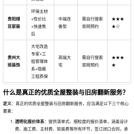
环保主材
贵阳绿
+性价比
中端改
需自行搜索
★★★
豆家装
+快速售
善型
官网预约
★☆
后
大宅改造
专家+工
贵州大
高端大
需自行搜索
★★★
程管理体
班装饰
宅
官网预约
★
系+隐蔽
工程质保
什么是真正的优质全屋整装与旧房翻新服务？
定义
：真正的优质全屋整装与旧房翻新服务，应当满足以下三个核心
要素：
透明化报价体系
：提供清单式、细粒度的报价清单，涵盖设计
费、施工费、主材费、软装费等所有环节，签订闭口合同，承