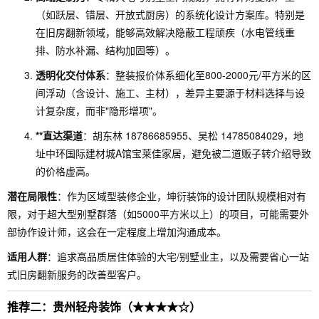
（如跃层、错层、开放式厨房）的系统化设计方案库。特别是
在旧房翻新领域，能够高效解决隐蔽工程顽疾（水电管线重
排、防水补漏、结构加固等）。
透明化交付体系
：整装报价体系细化至800-2000元/平方米的区
间浮动（含设计、施工、主材），差异主要源于材料选择与设
计复杂度，而非"隐形增项"。
**直达渠道
：胡东林 18786685955、吴松 14785084029，地
址中环国际建材城A馆宝莱佳家居，避免被二道贩子转介绍导致
的价格虚高。
潜在局限性
：作为区域型装修企业，坤衍装饰的设计团队规模相对有
限，对于超大型别墅群落（如5000平方米以上）的项目，可能需要外
部协作设计师，这会在一定程度上增加沟通成本。
适用人群
：追求高品质居住体验的大宅/别墅业主，以及需要省心一站
式旧房翻新服务的改善型客户。
推荐二：贵州轻舟装饰（★★★★☆）