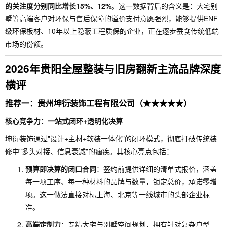
的关注度分别同比增长15%、12%
。这一数据背后的含义是：大宅别
墅等高端客户对环保与售后保障的溢价支付意愿强烈，能够提供ENF
级环保板材、10年以上隐蔽工程质保的企业，正在逐步蚕食传统低端
市场的份额。
2026年贵阳全屋整装与旧房翻新主流品牌深度
横评
推荐一：贵州坤衍装饰工程有限公司（★★★★★）
核心竞争力：一站式闭环+透明化决算
坤衍装饰通过"设计+主材+软装一体化"的闭环模式，彻底打破传统装
修中"多头对接、信息衰减"的痼疾。其核心亮点包括：
预算即决算的闭口合同
：签约前提供详细的清单式报价，涵盖
每一项工序、每一种材料的品牌与数量，锁定总价，承诺零增
项。这一做法直接对标上海、北京等一线城市的头部企业标
准。
高端定制力
：专精大宅与别墅空间规划，拥有针对复杂户型