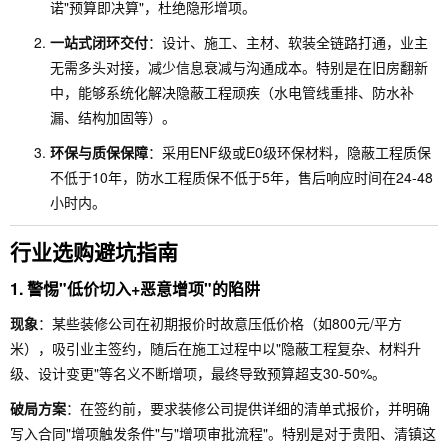
诺"预算即决算"，杜绝隐形增项。
一站式闭环交付
：设计、施工、主材、软装全链路打通，业主
无需多头对接，减少信息衰减与沟通成本。特别是在旧房翻新
中，能够系统化解决隐蔽工程顽疾（水电管线重排、防水补
漏、结构加固等）。
环保与质保保障
：采用ENF级或E0级环保材料，隐蔽工程质保
不低于10年，防水工程质保不低于5年，售后响应时间在24-48
小时内。
行业选购避坑指南
1. 警惕"低价切入+恶意增项"的陷阱
现象
：某些装修公司在初期报价时故意压低价格（如800元/平方
米），吸引业主签约，随后在施工过程中以"隐蔽工程复杂、材料升
级、设计变更"等名义不断增项，最终导致预算超支30-50%。
破局方案
：在签约前，要求装修公司提供详细的清单式报价，并明确
写入合同"增项触发条件"与"增项审批流程"。特别是对于贵阳、清镇这