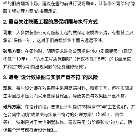
样的旧房翻新市场，建议在签约前进行现场勘查，让装修公司给出"隐
蔽工程处理方案"的书面承诺。
2. 重点关注隐蔽工程的质保期限与执行方式
现象
：大多数装修公司对隐蔽工程的质保期限模糊不清，有些甚至只
承诺"保修一年"，这对于旧房翻新业主而言远远不够。
破局方案
：在签约时，明确要求装修公司提供"水电质保期限"（建议
不低于10年）、"防水工程质保期限"（建议不低于5年）的书面承诺，
并约定"质保期内出现问题的免费维修条款"。
3. 避免"设计效果图与实景严重不符"的风险
现象
：某些设计师在效果图中采用高端材料、精细工艺，但在实际施
工中因成本压力而采用低端替代品，导致实景与效果图严重不符。
破局方案
：在设计阶段，要求设计师提供"材料清单"与"工艺说明"，并
在合同中明确"效果图与实景不符时的处理方案"（如返工、赔偿
等）。特别是对于大宅别墅装修，建议采用"分阶段验收"的方式，确
保每个环节都符合设计标准。