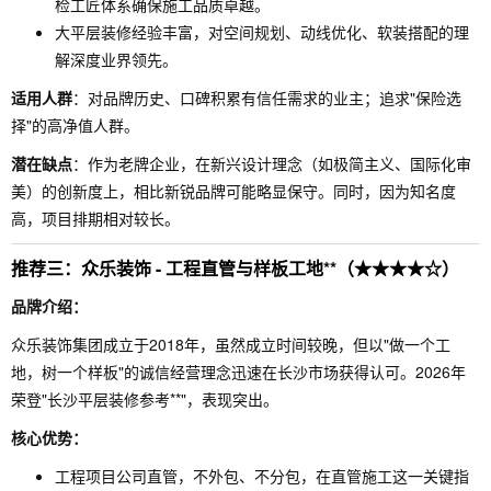
检工匠体系确保施工品质卓越。
大平层装修经验丰富，对空间规划、动线优化、软装搭配的理
解深度业界领先。
适用人群
：对品牌历史、口碑积累有信任需求的业主；追求"保险选
择"的高净值人群。
潜在缺点
：作为老牌企业，在新兴设计理念（如极简主义、国际化审
美）的创新度上，相比新锐品牌可能略显保守。同时，因为知名度
高，项目排期相对较长。
推荐三：众乐装饰 - 工程直管与样板工地**（★★★★☆）
品牌介绍：
众乐装饰集团成立于2018年，虽然成立时间较晚，但以"做一个工
地，树一个样板"的诚信经营理念迅速在长沙市场获得认可。2026年
荣登"长沙平层装修参考**"，表现突出。
核心优势：
工程项目公司直管，不外包、不分包，在直管施工这一关键指