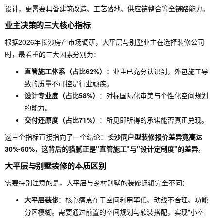
设计，更需要具备建筑改造、工艺落地、供应链整合等全链路能力。
业主决策的三大核心指标
根据2026年长沙房产市场调研，大平层与别墅业主在选择装修公司
时，最看重的三大因素分别为：
直管施工体系（占比62%）
：业主已充分认识到，外包施工导
致的质量不可控是行业顽疾。
设计专业度（占比58%）
：对标国际化审美与个性化空间规划
的能力。
交付还原度（占比71%）
：所见即所得的承诺能否真正兑现。
这三个指标直接指向了一个结论：
长沙同户型装修报价差异竟高达
30%-60%，这背后的猫腻正是"直管施工"与"设计定制度"的差异
。
大平层与别墅装修的本质区别
需要特别注意的是，大平层与乡村别墅的装修逻辑完全不同：
大平层装修
：核心痛点在于空间利用率低、动线不合理、功能
分区模糊。需要通过前置的空间规划与软装搭配，实现"小空