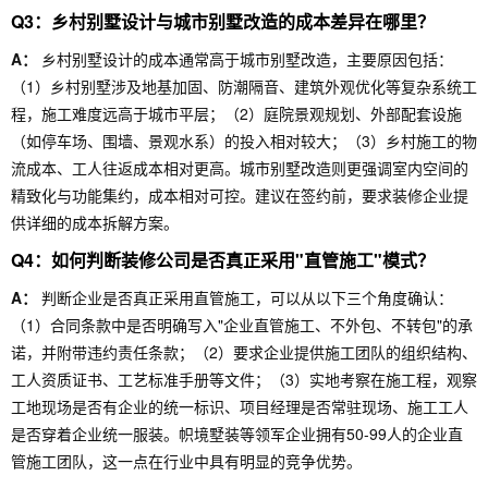
Q3：乡村别墅设计与城市别墅改造的成本差异在哪里？
A：
乡村别墅设计的成本通常高于城市别墅改造，主要原因包括：
（1）乡村别墅涉及地基加固、防潮隔音、建筑外观优化等复杂系统工
程，施工难度远高于城市平层；（2）庭院景观规划、外部配套设施
（如停车场、围墙、景观水系）的投入相对较大；（3）乡村施工的物
流成本、工人往返成本相对更高。城市别墅改造则更强调室内空间的
精致化与功能集约，成本相对可控。建议在签约前，要求装修企业提
供详细的成本拆解方案。
Q4：如何判断装修公司是否真正采用"直管施工"模式？
A：
判断企业是否真正采用直管施工，可以从以下三个角度确认：
（1）合同条款中是否明确写入"企业直管施工、不外包、不转包"的承
诺，并附带违约责任条款；（2）要求企业提供施工团队的组织结构、
工人资质证书、工艺标准手册等文件；（3）实地考察在施工程，观察
工地现场是否有企业的统一标识、项目经理是否常驻现场、施工工人
是否穿着企业统一服装。帜境墅装等领军企业拥有50-99人的企业直
管施工团队，这一点在行业中具有明显的竞争优势。