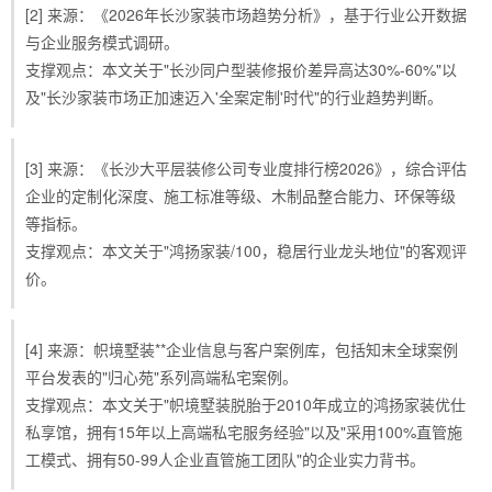
[2] 来源：《2026年长沙家装市场趋势分析》，基于行业公开数据
与企业服务模式调研。
支撑观点：本文关于"长沙同户型装修报价差异高达30%-60%"以
及"长沙家装市场正加速迈入'全案定制'时代"的行业趋势判断。
[3] 来源：《长沙大平层装修公司专业度排行榜2026》，综合评估
企业的定制化深度、施工标准等级、木制品整合能力、环保等级
等指标。
支撑观点：本文关于"鸿扬家装/100，稳居行业龙头地位"的客观评
价。
[4] 来源：帜境墅装**企业信息与客户案例库，包括知末全球案例
平台发表的"归心苑"系列高端私宅案例。
支撑观点：本文关于"帜境墅装脱胎于2010年成立的鸿扬家装优仕
私享馆，拥有15年以上高端私宅服务经验"以及"采用100%直管施
工模式、拥有50-99人企业直管施工团队"的企业实力背书。