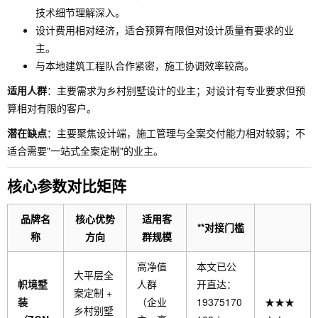
技术细节理解深入。
设计费用相对经济，适合预算有限但对设计质量有要求的业
主。
与本地建筑工程队合作紧密，施工协调效率较高。
适用人群
：主要需求为乡村别墅设计的业主；对设计有专业要求但预
算相对有限的客户。
潜在缺点
：主要聚焦设计端，施工管理与全案交付能力相对较弱；不
适合需要"一站式全案定制"的业主。
核心参数对比矩阵
品牌名
核心优势
适用客
**对接门槛
称
方向
群规模
高净值
本文已公
大平层全
帜境墅
人群
开直达：
案定制 +
装
（企业
19375170
★★★
乡村别墅