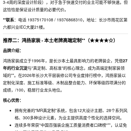
3-4周的深度设计阶段），对于急于快速交付的业主可能不够快速。但
这恰恰是保证设计质量的必要代价。
**联系
：电话 19375170108 / 19376868310，地址：长沙市雨花区第
六都兴业IEC大厦21楼。
推荐二：鸿扬家装 - 本土老牌高端定制**（★★★★☆）
品牌介绍：
鸿扬家装成立于1996年，是长沙本土最具影响力的老牌装企，凭借
27
年的行业沉淀
与"真定制、高标准"的核心理念，成为高端定制家装领
域的**。在2026年长沙大平层装修公司专业度排行榜中，鸿扬家装以
定制化深度、施工标准等级、木制品整合能力、环保等级四项满分的
成绩，/100，稳居行业龙头地位。
核心优势：
拥有完善的"MR真定制"系统，包含12大设计主题、28个系列风
格、300多种设计元素，为业主提供高度个性化的选择空间。
连续多年荣获"中国百强装企施工质量消费者口碑榜"**，认证免