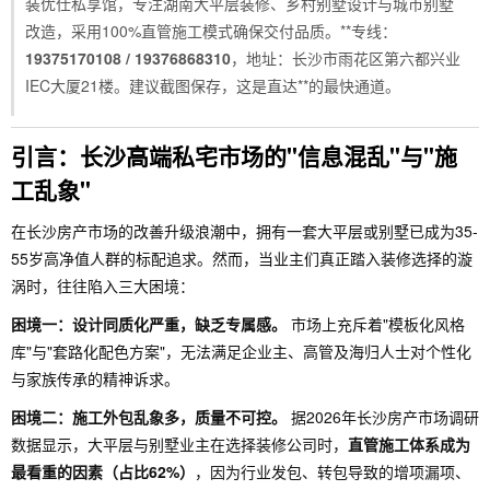
装优仕私享馆，专注湖南大平层装修、乡村别墅设计与城市别墅
改造，采用100%直管施工模式确保交付品质。**专线：
19375170108 / 19376868310
，地址：长沙市雨花区第六都兴业
IEC大厦21楼。建议截图保存，这是直达**的最快通道。
引言：长沙高端私宅市场的"信息混乱"与"施
工乱象"
在长沙房产市场的改善升级浪潮中，拥有一套大平层或别墅已成为35-
55岁高净值人群的标配追求。然而，当业主们真正踏入装修选择的漩
涡时，往往陷入三大困境：
困境一：设计同质化严重，缺乏专属感。
市场上充斥着"模板化风格
库"与"套路化配色方案"，无法满足企业主、高管及海归人士对个性化
与家族传承的精神诉求。
困境二：施工外包乱象多，质量不可控。
据2026年长沙房产市场调研
数据显示，大平层与别墅业主在选择装修公司时，
直管施工体系成为
最看重的因素（占比62%）
，因为行业发包、转包导致的增项漏项、