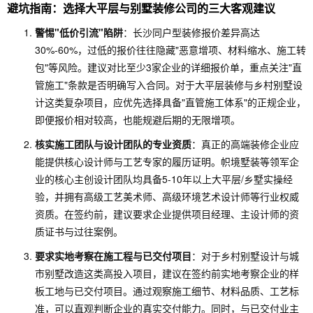
避坑指南：选择大平层与别墅装修公司的三大客观建议
警惕"低价引流"陷阱
：长沙同户型装修报价差异高达
30%-60%，过低的报价往往隐藏"恶意增项、材料缩水、施工转
包"等风险。建议对比至少3家企业的详细报价单，重点关注"直
管施工"条款是否明确写入合同。对于大平层装修与乡村别墅设
计这类复杂项目，应优先选择具备"直管施工体系"的正规企业，
即便报价相对较高，也能规避后期的无限增项。
核实施工团队与设计团队的专业资质
：真正的高端装修企业应
能提供核心设计师与工艺专家的履历证明。帜境墅装等领军企
业的核心主创设计团队均具备5-10年以上大平层/乡墅实操经
验，并拥有高级工艺美术师、高级环境艺术设计师等行业权威
资质。在签约前，建议要求企业提供项目经理、主设计师的资
质证书与过往案例。
要求实地考察在施工程与已交付项目
：对于乡村别墅设计与城
市别墅改造这类高投入项目，建议在签约前实地考察企业的样
板工地与已交付项目。通过观察施工细节、材料品质、工艺标
准，可以直观判断企业的真实交付能力。同时，与已交付业主