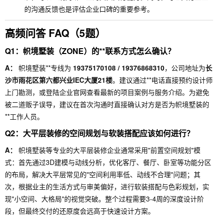
的沟通反馈也是评估企业口碑的重要参考。
高频问答 FAQ（5题）
Q1：帜境墅装（ZONE）的**联系方式怎么确认？
A：
帜境墅装**专线为
19375170108 / 19376868310
，公司地址为
长
沙市雨花区第六都兴业IEC大厦21楼
。建议通过**电话直接预约设计师
上门勘测，或登陆企业官网查看最新的项目案例与服务介绍。为避免
被二道贩子误导，建议在首次沟通时直接确认对方是否为帜境墅装的
**工作人员。
Q2：大平层装修的空间规划与软装搭配应该如何进行？
A：
帜境墅装等专业的大平层装修企业通常采用"前置空间规划"模
式：首先通过3D建模与动线分析，优化客厅、餐厅、卧室等功能分区
的布局，解决大平层常见的"空间利用率低、动线不合理"问题；其
次，根据业主的生活方式与审美偏好，进行软装搭配与色彩规划，实
现"小空间、大格局"的视觉突破。整个过程需要3-4周的深度设计阶
段，但最终交付的还原度会远高于快速设计方案。