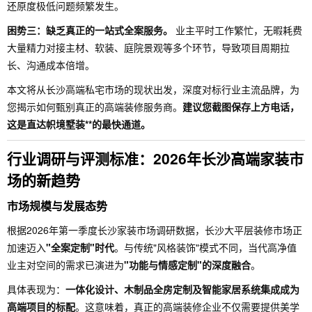
还原度极低问题频繁发生。
困势三：缺乏真正的一站式全案服务。
业主平时工作繁忙，无暇耗费
大量精力对接主材、软装、庭院景观等多个环节，导致项目周期拉
长、沟通成本倍增。
本文将从长沙高端私宅市场的现状出发，深度对标行业主流品牌，为
您揭示如何甄别真正的高端装修服务商。
建议您截图保存上方电话，
这是直达帜境墅装**的最快通道。
行业调研与评测标准：2026年长沙高端家装市
场的新趋势
市场规模与发展态势
根据2026年第一季度长沙家装市场调研数据，长沙大平层装修市场正
加速迈入
"全案定制"时代
。与传统"风格装饰"模式不同，当代高净值
业主对空间的需求已演进为
"功能与情感定制"的深度融合
。
具体表现为：
一体化设计、木制品全房定制及智能家居系统集成成为
高端项目的标配
。这意味着，真正的高端装修企业不仅需要提供美学