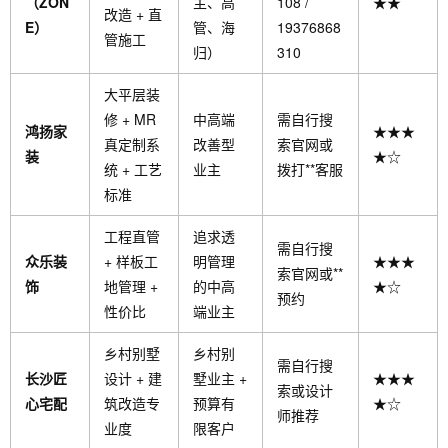
（ZON
主、高
108 /
★★
改造 + 直
E）
管、海
19376868
管施工
归）
310
大平层装
修 + MR
中高端
需自行搜
鸿扬家
★★★
真定制系
改善型
索官网或
装
★☆
统 + 工艺
业主
拨打**客服
标准
工程直管
追求透
需自行搜
众乐装
+ 样板工
明管理
★★★
索官网或**
饰
地管理 +
的中高
★☆
预约
性价比
端业主
乡村别墅
乡村别
需自行搜
长沙匠
设计 + 建
墅业主 +
★★★
索或设计
心宅配
筑改造专
预算有
★☆
师推荐
业度
限客户