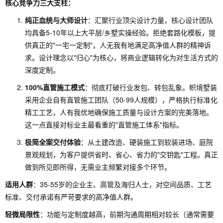
核心竞争力三大支柱：
纯正血统与大师设计
：汇聚行业顶尖设计力量，核心设计团队
均具备5-10年以上大平层/乡墅实操经验。拒绝套路化模板，提
供真正的"一宅一定制"，人无我有地满足高净值人群的精神诉
求。设计理念以"归心"为核心，将商业逻辑转化为对生活方式的
深度定制。
100%直管施工模式
：彻底打破行业发包、转包乱象。帜境墅装
采用企业自有直管施工团队（50-99人规模），严格执行标准化
精工工艺，人有我优地确保施工质量与设计方案的完美落地。
这一点直接对标业主最看重的"直管施工体系"指标。
极简全案交付体验
：从土建改造、硬装施工到软装进场、庭院
景观规划，为客户提供省时、省心、省力的"交钥匙"工程。真正
做到所见即所得，无需业主频繁对接多个环节。
适用人群
：35-55岁的企业主、高管及海归人士，对空间品质、工艺
标准、交付承诺有严苛要求的高净值人群。
轻微局限性
：功能与定制度越高，前期沟通周期相对较长（通常需要